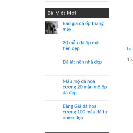
gốc
hiện
là:
tại
Bài Viết Mới
950,000 ₫.
là:
900,000 ₫.
Báo giá đá ốp thang
máy
Không
có
20 mẫu đá ốp mặt
bình
luận
tiền đẹp
Lò
ở
Báo
Không
giá
có
15
Đá lát nền nhà đẹp
đá
bình
ốp
luận
Không
thang
ở
có
máy
20
bình
mẫu
luận
Mẫu mộ đá hoa
đá
ở
ốp
cương 20 mẫu mộ ốp
Đá
mặt
lát
đá đẹp
tiền
nền
đẹp
nhà
Không
đẹp
có
Bảng Giá đá hoa
bình
luận
cương 100 mẫu đá tự
ở
nhiên đẹp
Mẫu
mộ
Không
đá
có
hoa
bình