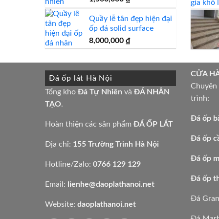
Quầy lễ tân đẹp hiện đại
ốp đá solid surface
8,000,000
₫
CỬA H
Đá ốp lát Hà Nội
Chuyên t
Tổng kho
Đá Tự Nhiên
và
ĐÁ NHÂN
trình:
TẠO
.
Đá ốp b
Hoàn thiện các sản phẩm
ĐÁ ỐP LÁT
Đá ốp c
Địa chỉ:
155 Trường Trinh Hà Nội
Đá ốp mặ
Hotline/Zalo:
0766 129 129
Đá ốp t
Email:
lienhe@daoplathanoi.net
Đá Gran
Website:
daoplathanoi.net
Đá Marb