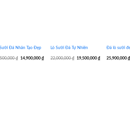
 Sưởi Đá Nhân Tạo Đẹp
Lò Sưởi Đá Tự Nhiên
Đá lò sưởi đ
Giá
Giá
Giá
Giá
,500,000
₫
14,900,000
₫
22,000,000
₫
19,500,000
₫
25,900,000
gốc
hiện
gốc
hiện
là:
tại
là:
tại
15,500,000 ₫.
là:
22,000,000 ₫.
là:
14,900,000 ₫.
19,500,000 ₫.