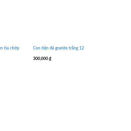
en tia chớp
Con tiện đá granite trắng 12
₫
300,000
₫