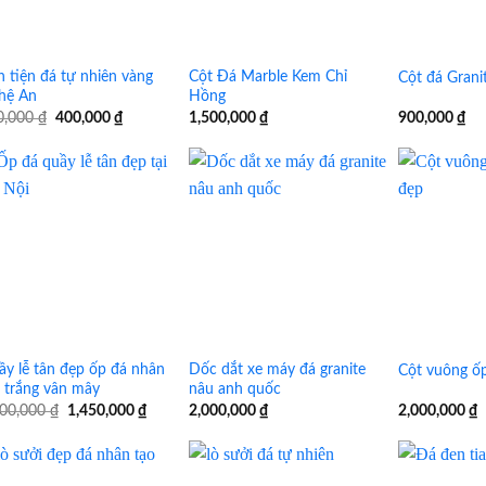
 tiện đá tự nhiên vàng
Cột Đá Marble Kem Chỉ
Cột đá Grani
hệ An
Hồng
Giá
Giá
0,000
₫
400,000
₫
1,500,000
₫
900,000
₫
gốc
hiện
là:
tại
500,000 ₫.
là:
400,000 ₫.
y lễ tân đẹp ốp đá nhân
Dốc dắt xe máy đá granite
Cột vuông ố
 trắng vân mây
nâu anh quốc
Giá
Giá
500,000
₫
1,450,000
₫
2,000,000
₫
2,000,000
₫
gốc
hiện
là:
tại
1,500,000 ₫.
là:
1,450,000 ₫.