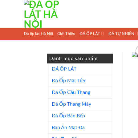
Skip
to
content
Đá ốp lát Hà Nội
Giới Thiệu
ĐÁ ỐP LÁT
ĐÁ TỰ NHIÊN
Danh mục sản phẩm
ĐÁ ỐP LÁT
Đá Ốp Mặt Tiền
Đá Ốp Cầu Thang
Đá Ốp Thang Máy
Đá Ốp Bàn Bếp
Bàn Ăn Mặt Đá