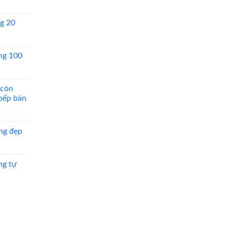
g 20
ng 100
 còn
 bếp bàn
ng đẹp
ng tự