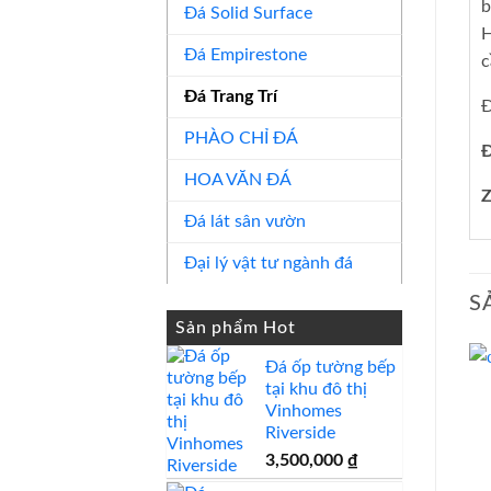
b
Đá Solid Surface
H
Đá Empirestone
c
Đá Trang Trí
Đ
PHÀO CHỈ ĐÁ
Đ
HOA VĂN ĐÁ
Z
Đá lát sân vườn
Đại lý vật tư ngành đá
S
Sản phẩm Hot
Đá ốp tường bếp
tại khu đô thị
Vinhomes
Riverside
3,500,000
₫