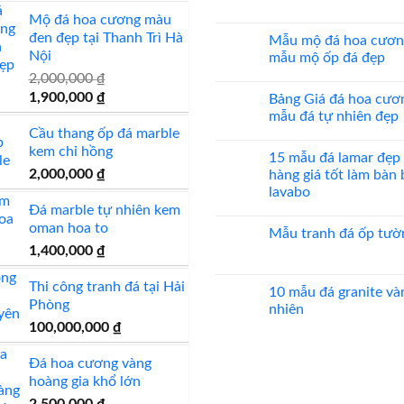
máy
20
Không
mẫu
có
Mộ đá hoa cương màu
đá
bình
đen đẹp tại Thanh Trì Hà
ốp
luận
Mẫu mộ đá hoa cươn
mặt
ở
Nội
mẫu mộ ốp đá đẹp
tiền
Đá
đẹp
lát
2,000,000
₫
Không
nền
có
Giá
Giá
nhà
1,900,000
₫
Bảng Giá đá hoa cươ
bình
đẹp
luận
gốc
hiện
mẫu đá tự nhiên đẹp
ở
Cầu thang ốp đá marble
là:
tại
Mẫu
Không
mộ
có
kem chỉ hồng
2,000,000 ₫.
là:
15 mẫu đá lamar đẹp
đá
bình
1,900,000 ₫.
hoa
luận
2,000,000
₫
hàng giá tốt làm bàn
cương
ở
lavabo
20
Bảng
mẫu
Giá
Đá marble tự nhiên kem
Không
mộ
đá
có
oman hoa to
ốp
hoa
Mẫu tranh đá ốp tườ
bình
đá
cương
luận
1,400,000
₫
đẹp
100
Không
ở
mẫu
có
15
đá
bình
mẫu
Thi công tranh đá tại Hải
tự
luận
10 mẫu đá granite và
đá
nhiên
ở
Phòng
lamar
nhiên
đẹp
Mẫu
đẹp
tranh
100,000,000
₫
còn
Không
đá
hàng
có
ốp
giá
bình
tường
Đá hoa cương vàng
tốt
luận
đẹp
làm
ở
hoàng gia khổ lớn
bàn
10
bếp
mẫu
2,500,000
₫