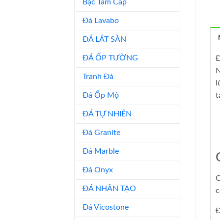
Bậc Tam Cấp
Đá Lavabo
ĐÁ LÁT SÀN
ĐÁ ỐP TƯỜNG
Đ
N
Tranh Đá
l
Đá Ốp Mộ
t
ĐÁ TỰ NHIÊN
Đá Granite
Đá Marble
Đá Onyx
C
ĐÁ NHÂN TẠO
c
Đá Vicostone
Đ