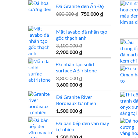
gốc
hiện
Đá Granite đen Ấn Độ
là:
tại
850,000 ₫.
là:
Giá
Giá
800,000
₫
750,000
₫
800,000 ₫.
gốc
hiện
là:
tại
Mặt lavabo đá nhân tạo
800,000 ₫.
là:
gốc thạch anh
750,000 ₫.
3,100,000
₫
Giá
Giá
2,900,000
₫
gốc
hiện
Đá nhân tạo solid
là:
tại
surface ABTristone
3,100,000 ₫.
là:
2,900,000 ₫.
3,800,000
₫
Giá
Giá
3,600,000
₫
gốc
hiện
Đá Granite River
là:
tại
Bordeaux tự nhiên
3,800,000 ₫.
là:
3,600,000 ₫.
1,500,000
₫
Đá bàn bếp đen vân mây
tự nhiên
1,500,000
₫