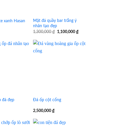
Mặt đá quầy bar trắng ý
te xanh Hasan
nhân tạo đẹp
Giá
Giá
1,300,000
₫
1,100,000
₫
gốc
hiện
là:
tại
1,300,000 ₫.
là:
1,100,000 ₫.
p đá đẹp
Đá ốp cột cổng
2,500,000
₫