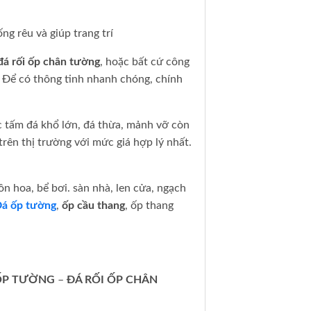
g rêu và giúp trang trí
đá rối ốp chân tường
, hoặc bất cứ công
. Để có thông tinh nhanh chóng, chính
c tấm đá khổ lớn, đá thừa, mảnh vỡ còn
trên thị trường với mức giá hợp lý nhất.
 hoa, bể bơi. sàn nhà, len cửa, ngạch
á ốp tường
,
ốp cầu thang
, ốp thang
 ỐP TƯỜNG
–
ĐÁ RỐI ỐP CHÂN