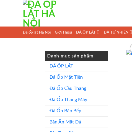
Skip
to
content
Đá ốp lát Hà Nội
Giới Thiệu
ĐÁ ỐP LÁT
ĐÁ TỰ NHIÊN
Danh mục sản phẩm
ĐÁ ỐP LÁT
Đá Ốp Mặt Tiền
Đá Ốp Cầu Thang
Đá Ốp Thang Máy
Đá Ốp Bàn Bếp
Bàn Ăn Mặt Đá