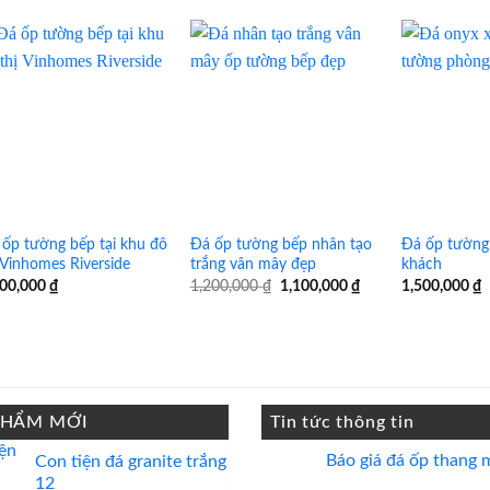
ốp tường bếp tại khu đô
Đá ốp tường bếp nhân tạo
Đá ốp tường 
 Vinhomes Riverside
trắng vân mây đẹp
khách
Giá
Giá
500,000
₫
1,200,000
₫
1,100,000
₫
1,500,000
₫
gốc
hiện
là:
tại
1,200,000 ₫.
là:
1,100,000 ₫.
PHẨM MỚI
Tin tức thông tin
Báo giá đá ốp thang 
Con tiện đá granite trắng
12
Không