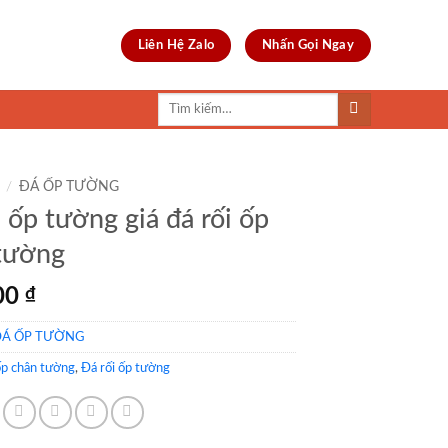
Liên Hệ Zalo
Nhấn Gọi Ngay
Tìm
kiếm:
/
ĐÁ ỐP TƯỜNG
 ốp tường giá đá rối ốp
tường
00
₫
ĐÁ ỐP TƯỜNG
ốp chân tường
,
Đá rối ốp tường