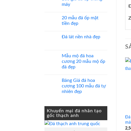
máy
Đ
Không
có
20 mẫu đá ốp mặt
Z
bình
luận
tiền đẹp
ở
Báo
Không
giá
có
Đá lát nền nhà đẹp
đá
bình
ốp
luận
Không
thang
ở
S
có
máy
20
bình
mẫu
luận
Mẫu mộ đá hoa
đá
ở
ốp
cương 20 mẫu mộ ốp
Đá
mặt
lát
đá đẹp
tiền
nền
đẹp
nhà
Không
đẹp
có
Bảng Giá đá hoa
bình
luận
cương 100 mẫu đá tự
ở
nhiên đẹp
Mẫu
mộ
Không
đá
có
hoa
bình
cương
luận
Khuyến mại đá nhân tạo
20
ở
gốc thạch anh
mẫu
Bảng
Đá
mộ
Giá
má
ốp
đá
đá
2,
hoa
đẹp