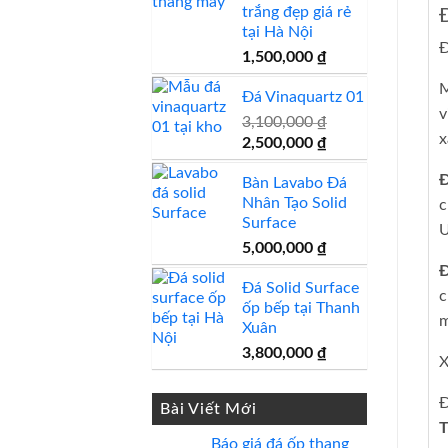
trắng đẹp giá rẻ
tại Hà Nội
Đ
1,500,000
₫
M
Đá Vinaquartz 01
v
3,100,000
₫
x
Giá
Giá
2,500,000
₫
gốc
hiện
Đ
Bàn Lavabo Đá
là:
tại
Nhân Tạo Solid
c
3,100,000 ₫.
là:
Surface
2,500,000 ₫.
Ư
5,000,000
₫
Đ
Đá Solid Surface
c
ốp bếp tại Thanh
m
Xuân
3,800,000
₫
X
Đ
Bài Viết Mới
Báo giá đá ốp thang