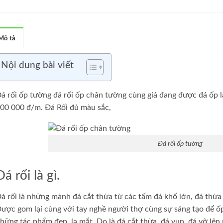
Mô tả
Nội dung bài viết
á rối ốp tường đá rối ốp chân tường cùng giá đang được đá ốp lát
00 000 đ/m. Đá Rối đủ màu sắc,
Đá rối ốp tường
Đá rối là gì.
á rối là những mảnh đá cắt thừa từ các tấm đá khổ lớn, đá thừa
ược gom lại cùng với tay nghề người thợ cùng sự sáng tạo để ốp
hững tác phẩm đẹp, lạ mắt. Do là đá cắt thừa, đá vụn, đá vỡ lên r