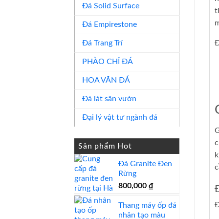
Đá Solid Surface
t
m
Đá Empirestone
Đá Trang Trí
Đ
PHÀO CHỈ ĐÁ
HOA VĂN ĐÁ
Đá lát sân vườn
Đại lý vật tư ngành đá
G
c
Sản phẩm Hot
k
Đá Granite Đen
c
Rừng
800,000
₫
Đ
Đ
Thang máy ốp đá
nhân tạo màu