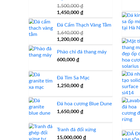
1,500,000
₫
Giá
Giá
1,450,000
₫
gốc
hiện
Đá Cẩm Thạch Vàng Tằm
là:
tại
1,500,000 ₫.
là:
1,640,000
₫
1,450,000 ₫.
Giá
Giá
1,200,000
₫
gốc
hiện
Phào chỉ đá thang máy
là:
tại
1,640,000 ₫.
là:
600,000
₫
1,200,000 ₫.
Đá Tím Sa Mạc
1,250,000
₫
Đá hoa cương Blue Dune
1,650,000
₫
Tranh đá đối xứng
15,000,000
₫