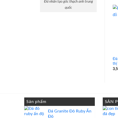
cương
Đá nhân tạo gốc thạch anh trung
100
quốc
mẫu
đá
tự
nhiên
đẹp
Đá 
thị
3,
Sản phẩm
SẢN 
Đá Granite Đỏ Ruby Ấn
Độ