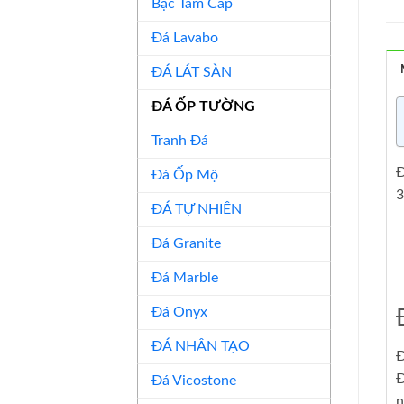
Bậc Tam Cấp
Đá Lavabo
ĐÁ LÁT SÀN
ĐÁ ỐP TƯỜNG
Tranh Đá
Đ
Đá Ốp Mộ
3
ĐÁ TỰ NHIÊN
Đá Granite
Đá Marble
Đá Onyx
ĐÁ NHÂN TẠO
Đ
Đ
Đá Vicostone
n