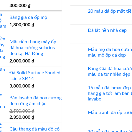
có
300,000
₫
bình
luận
20 mẫu đá ốp mặt tiề
ở
Bảng giá đá ốp mộ
Báo
Không
giá
có
1,800,000
₫
đá
bình
ốp
luận
Đá lát nền nhà đẹp
thang
ở
máy
20
Không
mẫu
có
Mặt tiền thang máy ốp
đá
bình
đá hoa cương solarius
ốp
luận
Mẫu mộ đá hoa cươn
mặt
ở
đep tại Hà Đông
mẫu mộ ốp đá đẹp
tiền
Đá
đẹp
lát
2,000,000
₫
Không
nền
có
nhà
Bảng Giá đá hoa cươ
bình
đẹp
Đá Solid Surface Sanded
luận
mẫu đá tự nhiên đẹp
ở
Lcicle SI414
Mẫu
Không
mộ
có
3,800,000
₫
15 mẫu đá lamar đẹp
đá
bình
hoa
luận
hàng giá tốt làm bàn
cương
ở
Bàn lavabo đá hoa cương
lavabo
20
Bảng
đen rừng âm chậu
mẫu
Giá
Không
mộ
đá
có
2,500,000
₫
ốp
hoa
Mẫu tranh đá ốp tườ
bình
đá
cương
Giá
Giá
2,350,000
₫
luận
đẹp
100
Không
ở
gốc
hiện
mẫu
có
15
đá
bình
mẫu
Cầu thang đá màu đỏ cổ
là:
tại
tự
luận
10 mẫu đá granite và
đá