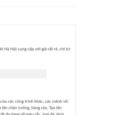
 Hà Nội cung cấp với giá rất rẻ, chỉ từ
 của các công trình khác, các mảnh vỡ.
 lên chân tường, hàng rào. Tạo lên
ất đa dạng về màu sắc, loại đá, kích