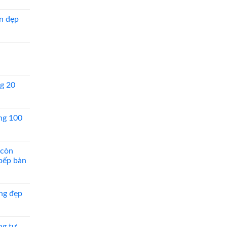
n đẹp
g 20
ng 100
 còn
 bếp bàn
ng đẹp
ng tự