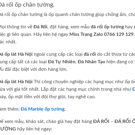
Đá rối ốp chân tường.
á rối ốp chân tường là ốp quanh chân tường giúp chống ẩm, chốn
ọi thông tin về
Đá Rối
, đặt hàng, xem mẫu
đá rối ốp tường
hay
iệc gì liên quan. Hãy liên hệ ngay
Miss Trang Zalo 0766 129 129
ác nhất.
á ốp lát Hà Nội
ngoài cung cấp các loại
đá rối
do cắt thừa từ cá
ung cấp tất cả các loại
Đá Tự Nhiên
,
Đá Nhân Tạo
hiện đang có 
u đãi đặc biệt với đơn hàng lớn.
á ốp lát Hà Nội
Thi công chuyên nghiệp các hạng mục như ốp bồn
ửa với giá tốt nhất. Lắp đặt các hạng mục chính trong nhà như
Đ
áy, ốp mặt tiền với đội thợ giỏi, tay nghề cao.
em thêm:
Đá Marble ốp tường
.
ể xem mẫu, khảo sát, chào giá hay đặt hàng
ĐÁ RỐI
–
ĐÁ RỐI
TƯỜNG
hãy liên hệ ngay: