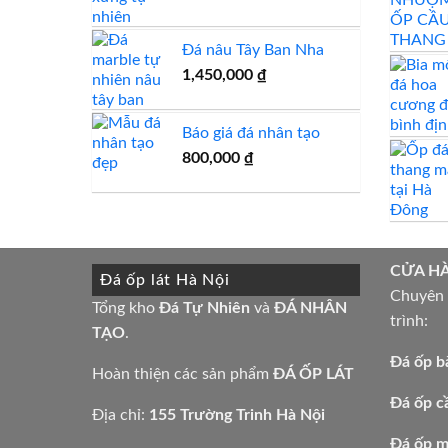
Đá nâu Tây Ban Nha
1,450,000
₫
Báo giá đá nhân tạo
800,000
₫
CỬA H
Đá ốp lát Hà Nội
Chuyên t
Tổng kho
Đá Tự Nhiên
và
ĐÁ NHÂN
trình:
TẠO
.
Đá ốp b
Hoàn thiện các sản phẩm
ĐÁ ỐP LÁT
Đá ốp c
Địa chỉ:
155 Trường Trinh Hà Nội
Đá ốp mặ