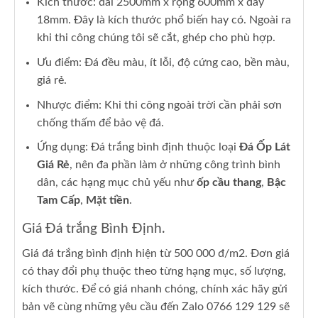
Kích thước: dài 2500mm x rộng 600mm x dày
18mm. Đây là kích thước phổ biến hay có. Ngoài ra
khi thi công chúng tôi sẽ cắt, ghép cho phù hợp.
Ưu điểm: Đá đều màu, ít lỗi, độ cứng cao, bền màu,
giá rẻ.
Nhược điểm: Khi thi công ngoài trời cần phải sơn
chống thấm để bảo vệ đá.
Ứng dụng: Đá trắng bình định thuộc loại
Đá Ốp Lát
Giá Rẻ
, nên đa phần làm ở những công trình bình
dân, các hạng mục chủ yếu như
ốp cầu thang
,
Bậc
Tam Cấp
,
Mặt tiền
.
Giá Đá trắng Bình Định.
Giá đá trắng bình định hiện từ 500 000 đ/m2. Đơn giá
có thay đổi phụ thuộc theo từng hạng mục, số lượng,
kích thước. Để có giá nhanh chóng, chính xác hãy gửi
bản vẽ cùng những yêu cầu đến Zalo 0766 129 129 sẽ