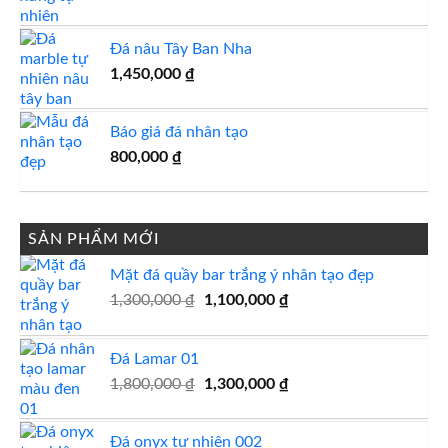
Đá nâu Tây Ban Nha
1,450,000
₫
Báo giá đá nhân tạo
800,000
₫
SẢN PHẨM MỚI
Mặt đá quầy bar trắng ý nhân tạo đẹp
Giá
Giá
1,300,000
₫
1,100,000
₫
gốc
hiện
là:
tại
Đá Lamar 01
1,300,000 ₫.
là:
Giá
1,100,000 ₫.
Giá
1,800,000
₫
1,300,000
₫
gốc
hiện
là:
tại
Đá onyx tự nhiên 002
1,800,000 ₫.
là: