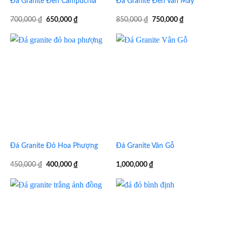
Đá Granite Đen Campuchia
Đá Granite Đen Vân Mây
Giá
Giá
Giá
Giá
700,000
₫
650,000
₫
850,000
₫
750,000
₫
gốc
hiện
gốc
hiện
là:
tại
là:
tại
700,000 ₫.
là:
850,000 ₫.
là:
650,000 ₫.
750,000 ₫.
Đá Granite Đỏ Hoa Phượng
Đá Granite Vân Gỗ
Giá
Giá
450,000
₫
400,000
₫
1,000,000
₫
gốc
hiện
là:
tại
450,000 ₫.
là:
400,000 ₫.