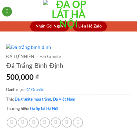
Skip
to
content
Nhấn Gọi Ngay
Liên Hệ Zalo
ĐÁ TỰ NHIÊN
/
Đá Granite
Đá Trắng Bình Định
500,000
₫
Danh mục:
Đá Granite
Thẻ:
Đá granite màu trắng
,
Đá Việt Nam
Thương hiệu:
Đá ốp lát Hà Nội