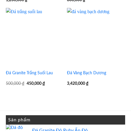
Đá Granite Trắng Suối Lau
Đá Vàng Bạch Dương
Giá
Giá
500,000
₫
450,000
₫
3,420,000
₫
gốc
hiện
là:
tại
500,000 ₫.
là:
450,000 ₫.
Sản phẩm
Đá Granite Đỏ Ruby Ấn Độ