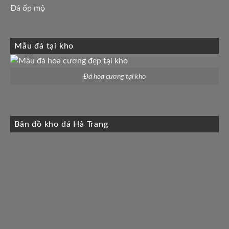
Đá ốp mộ
Mẫu đá tại kho
Đá hoa cương tại kho
Bản đồ kho đá Hà Trang