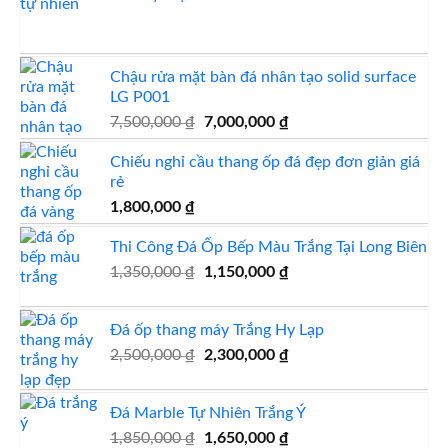
1,300,000 ₫.
Chậu rửa mặt bàn đá nhân tạo solid surface
LG P001
Giá
Giá
7,500,000
₫
7,000,000
₫
gốc
hiện
Chiếu nghỉ cầu thang ốp đá đẹp đơn giản giá
là:
tại
rẻ
7,500,000 ₫.
là:
7,000,000 ₫.
1,800,000
₫
Thi Công Đá Ốp Bếp Màu Trắng Tại Long Biên
Giá
Giá
1,350,000
₫
1,150,000
₫
gốc
hiện
là:
tại
Đá ốp thang máy Trắng Hy Lạp
1,350,000 ₫.
là:
Giá
Giá
2,500,000
₫
2,300,000
₫
1,150,000 ₫.
gốc
hiện
là:
tại
Đá Marble Tự Nhiên Trắng Ý
2,500,000 ₫.
là:
Giá
Giá
1,850,000
₫
1,650,000
₫
2,300,000 ₫.