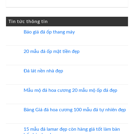
gốc
hiện
là:
tại
1,850,000 ₫.
là:
Tin tức thông tin
1,650,000 ₫.
Báo giá đá ốp thang máy
Không
có
bình
luận
20 mẫu đá ốp mặt tiền đẹp
ở
Báo
Không
giá
có
đá
bình
ốp
luận
Đá lát nền nhà đẹp
thang
ở
máy
20
Không
mẫu
có
đá
bình
ốp
luận
Mẫu mộ đá hoa cương 20 mẫu mộ ốp đá đẹp
mặt
ở
tiền
Đá
Không
đẹp
lát
có
nền
bình
nhà
luận
Bảng Giá đá hoa cương 100 mẫu đá tự nhiên đẹp
đẹp
ở
Mẫu
Không
mộ
có
đá
bình
hoa
luận
15 mẫu đá lamar đẹp còn hàng giá tốt làm bàn
cương
ở