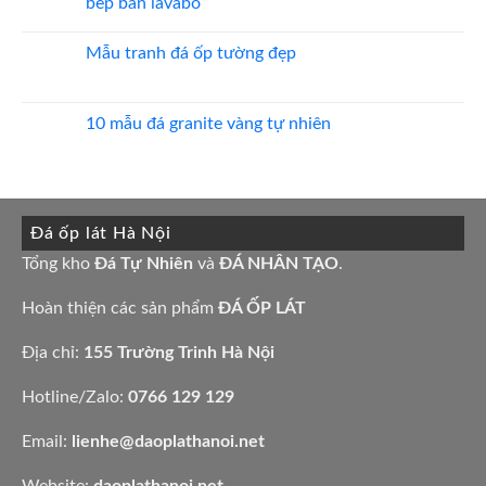
bếp bàn lavabo
20
Bảng
mẫu
Giá
Không
mộ
đá
có
ốp
hoa
Mẫu tranh đá ốp tường đẹp
bình
đá
cương
luận
đẹp
100
Không
ở
mẫu
có
15
đá
bình
mẫu
tự
luận
10 mẫu đá granite vàng tự nhiên
đá
nhiên
ở
lamar
đẹp
Mẫu
Không
đẹp
tranh
có
còn
đá
bình
hàng
ốp
luận
giá
tường
ở
tốt
đẹp
10
làm
Đá ốp lát Hà Nội
mẫu
bàn
đá
bếp
granite
Tổng kho
Đá Tự Nhiên
và
ĐÁ NHÂN TẠO
.
bàn
vàng
lavabo
tự
nhiên
Hoàn thiện các sản phẩm
ĐÁ ỐP LÁT
Địa chỉ:
155 Trường Trinh Hà Nội
Hotline/Zalo:
0766 129 129
Email:
lienhe@daoplathanoi.net