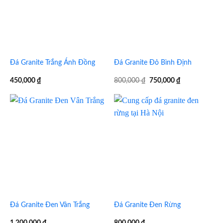
Đá Granite Trắng Ánh Đồng
Đá Granite Đỏ Bình Định
Giá
Giá
450,000
₫
800,000
₫
750,000
₫
gốc
hiện
là:
tại
800,000 ₫.
là:
750,000 ₫.
Đá Granite Đen Vân Trắng
Đá Granite Đen Rừng
1,200,000
₫
800,000
₫