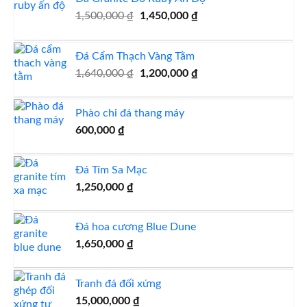
Giá
Giá
1,500,000
₫
1,450,000
₫
gốc
hiện
là:
tại
Đá Cẩm Thạch Vàng Tằm
1,500,000 ₫.
là:
Giá
1,450,000 ₫.
Giá
1,640,000
₫
1,200,000
₫
gốc
hiện
là:
tại
Phào chỉ đá thang máy
1,640,000 ₫.
là:
600,000
₫
1,200,000 ₫.
Đá Tím Sa Mạc
1,250,000
₫
Đá hoa cương Blue Dune
1,650,000
₫
Tranh đá đối xứng
15,000,000
₫