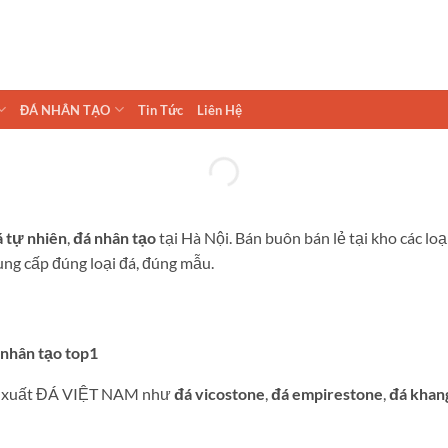
ĐÁ NHÂN TẠO
Tin Tức
Liên Hệ
 tự nhiên
,
đá nhân tạo
tại Hà Nội. Bán buôn bán lẻ tại kho các loạ
ung cấp đúng loại đá, đúng mẫu.
á nhân tạo top1
 sản xuất ĐÁ VIỆT NAM như
đá vicostone
,
đá empirestone
,
đá khan