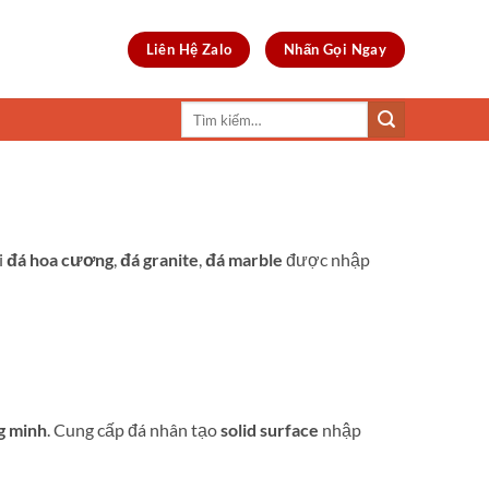
Liên Hệ Zalo
Nhấn Gọi Ngay
Tìm
kiếm:
i
đá hoa cương
,
đá granite
,
đá marble
được nhập
g minh
. Cung cấp đá nhân tạo
solid surface
nhập