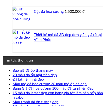
là:
tại
750,000 ₫.
là:
Cột đá hoa cương
1,500,000
₫
700,000 ₫.
Thiết kế mộ đá 3D đẹp đơn giản giá rẻ tại
Vĩnh Phúc
Tin tức thông tin
Không
Báo giá đá ốp thang máy
có
Không
20 mẫu đá ốp mặt tiền đẹp
Không
bình
có
Đá lát nền nhà đẹp
có
luận
bình
Không
Mẫu mộ đá hoa cương 20 mẫu mộ ốp đá đẹp
ở
bình
luận
có
Không
Bảng Giá đá hoa cương 100 mẫu đá tự nhiên đẹp
Báo
ở
luận
bình
có
15 mẫu đá lamar đẹp còn hàng giá tốt làm bàn bếp bàn
ở
giá
20
Không
luận
bình
lavabo
Đá
đá
mẫu
ở
có
Không
luận
Mẫu tranh đá ốp tường đẹp
lát
ốp
đá
Mẫu
ở