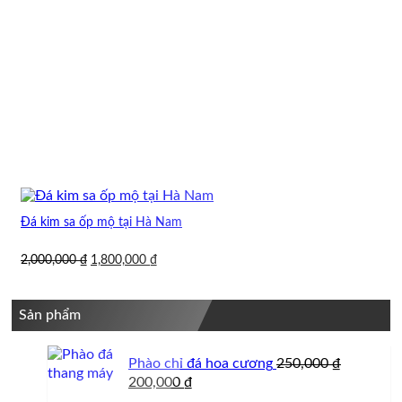
Đá kim sa ốp mộ tại Hà Nam
Giá
Giá
2,000,000
₫
1,800,000
₫
gốc
hiện
là:
tại
2,000,000 ₫.
là:
Sản phẩm
1,800,000 ₫.
Phào chỉ đá hoa cương
250,000
₫
Giá
Giá
200,000
₫
gốc
hiện