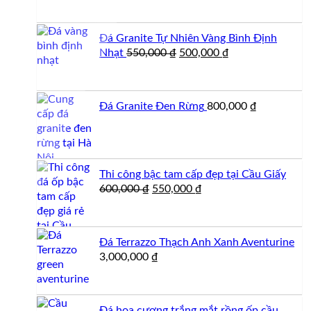
là:
tại
250,000 ₫.
là:
Đá Granite Tự Nhiên Vàng Bình Định
200,000 ₫.
Giá
Giá
Nhạt
550,000
₫
500,000
₫
gốc
hiện
là:
tại
550,000 ₫.
là:
Đá Granite Đen Rừng
800,000
₫
500,000 ₫.
Thi công bậc tam cấp đẹp tại Cầu Giấy
Giá
Giá
600,000
₫
550,000
₫
gốc
hiện
là:
tại
600,000 ₫.
là:
Đá Terrazzo Thạch Anh Xanh Aventurine
550,000 ₫.
3,000,000
₫
Đá hoa cương trắng mắt rồng ốp cầu