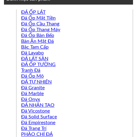
ĐÁ ỐP LÁT
Đá Ốp Mặt Tiền
Đá Ốp Cầu Thang
Đá Ốp Thang Máy
Đá Ốp Bàn Bếp
Bàn Ăn Mặt Đá
Bậc Tam Cấp
Đá Lavabo
ĐÁ LÁT SÀN
ĐÁ ỐP TƯỜNG
Tranh Đá
Đá Ốp Mộ
ĐÁ TỰ NHIÊN
Đá Granite
Đá Marble
Đá Onyx
ĐÁ NHÂN TẠO
Đá Vicostone
Đá Solid Surface
Đá Empirestone
Đá Trang Trí
PHÀO CHỈ ĐÁ