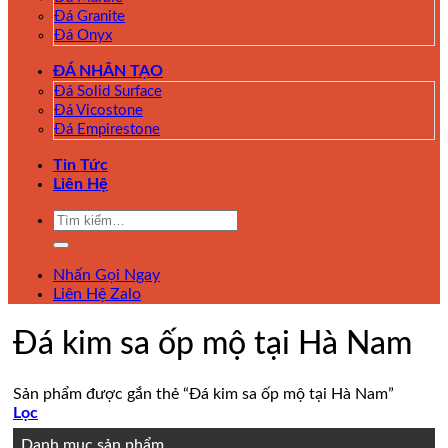
Đá Granite
Đá Onyx
ĐÁ NHÂN TẠO
Đá Solid Surface
Đá Vicostone
Đá Empirestone
Tin Tức
Liên Hệ
Tìm
kiếm:
Nhấn Gọi Ngay
Liên Hệ Zalo
Đá kim sa ốp mộ tại Hà Nam
Sản phẩm được gắn thẻ “Đá kim sa ốp mộ tại Hà Nam”
Lọc
Danh mục sản phẩm