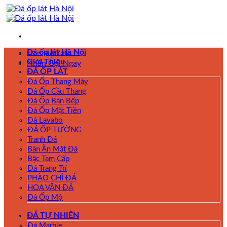
Skip
to
content
Đá ốp lát Hà Nội
Liên Hệ Zalo
Giới Thiệu
Nhấn Gọi Ngay
ĐÁ ỐP LÁT
Đá Ốp Thang Máy
Đá Ốp Cầu Thang
Đá Ốp Bàn Bếp
Đá Ốp Mặt Tiền
Đá Lavabo
ĐÁ ỐP TƯỜNG
Tranh Đá
Bàn Ăn Mặt Đá
Bậc Tam Cấp
Đá Trang Trí
PHÀO CHỈ ĐÁ
HOA VĂN ĐÁ
Đá Ốp Mộ
ĐÁ TỰ NHIÊN
Đá Marble