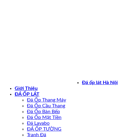
Bản quyền 2026 ©
daoplathanoi.net
Đá ốp lát Hà Nội
Giới Thiệu
ĐÁ ỐP LÁT
Đá Ốp Thang Máy
Đá Ốp Cầu Thang
Đá Ốp Bàn Bếp
Đá Ốp Mặt Tiền
Đá Lavabo
ĐÁ ỐP TƯỜNG
Tranh Đá