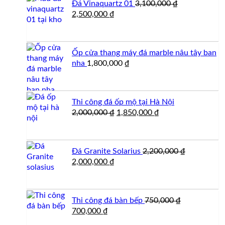
Đá Vinaquartz 01
3,100,000
₫
Giá
Giá
2,500,000
₫
gốc
hiện
là:
tại
3,100,000 ₫.
là:
Ốp cửa thang máy đá marble nâu tây ban
2,500,000 ₫.
nha
1,800,000
₫
Thi công đá ốp mộ tại Hà Nội
Giá
Giá
2,000,000
₫
1,850,000
₫
gốc
hiện
là:
tại
2,000,000 ₫.
là:
Đá Granite Solarius
2,200,000
₫
1,850,000 ₫.
Giá
Giá
2,000,000
₫
gốc
hiện
là:
tại
2,200,000 ₫.
là:
Thi công đá bàn bếp
750,000
₫
2,000,000 ₫.
Giá
Giá
700,000
₫
gốc
hiện