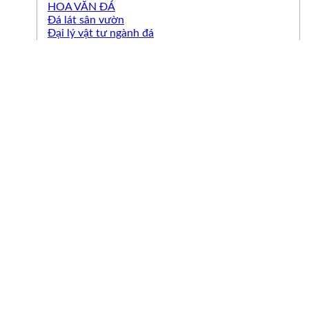
HOA VĂN ĐÁ
Đá lát sân vườn
Đại lý vật tư ngành đá