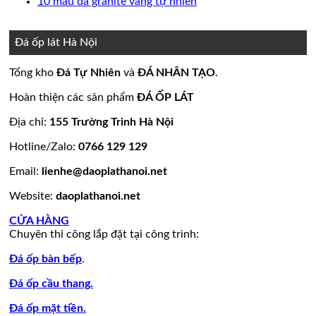
bình
có
Không
10 mẫu đá granite vàng tự nhiên
nền
thang
ốp
mộ
Bảng
luận
bình
có
ở
nhà
máy
mặt
đá
Giá
luận
bình
15
đẹp
tiền
ở
hoa
đá
luận
Đá ốp lát Hà Nội
mẫu
đẹp
Mẫu
ở
cương
hoa
đá
tranh
10
20
cương
Tổng kho
Đá Tự Nhiên
và
ĐÁ NHÂN TẠO
.
lamar
đá
mẫu
mẫu
100
đẹp
ốp
đá
mộ
mẫu
Hoàn thiện các sản phẩm
ĐÁ ỐP LÁT
còn
tường
granite
ốp
đá
hàng
đẹp
vàng
đá
tự
Địa chỉ:
155 Trường Trinh Hà Nội
giá
tự
đẹp
nhiên
Hotline/Zalo:
0766 129 129
tốt
nhiên
đẹp
làm
Email:
lienhe@daoplathanoi.net
bàn
bếp
Website:
daoplathanoi.net
bàn
lavabo
CỬA HÀNG
Chuyên thi công lắp đặt tại công trình:
Đá ốp bàn bếp
.
Đá ốp cầu thang.
Đá ốp mặt tiền.