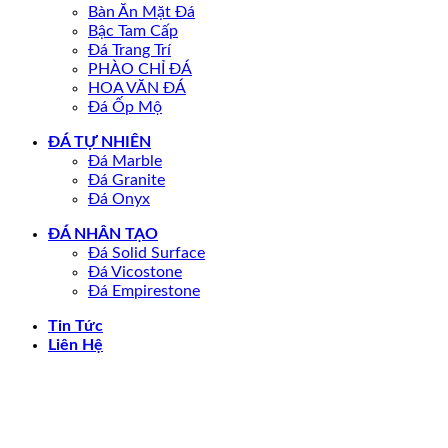
Bàn Ăn Mặt Đá
Bậc Tam Cấp
Đá Trang Trí
PHÀO CHỈ ĐÁ
HOA VĂN ĐÁ
Đá Ốp Mộ
ĐÁ TỰ NHIÊN
Đá Marble
Đá Granite
Đá Onyx
ĐÁ NHÂN TẠO
Đá Solid Surface
Đá Vicostone
Đá Empirestone
Tin Tức
Liên Hệ