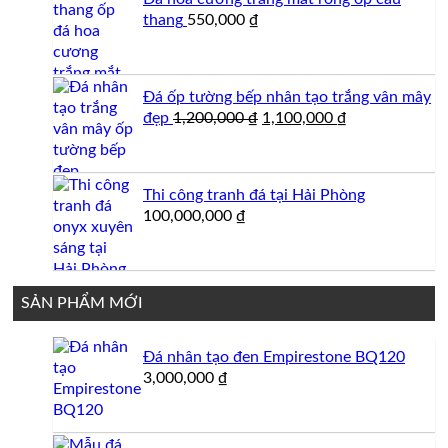
thang
550,000
₫
Đá ốp tường bếp nhân tạo trắng vân mây
Giá
Giá
đẹp
1,200,000
₫
1,100,000
₫
gốc
hiện
là:
tại
1,200,000 ₫.
là:
Thi công tranh đá tại Hải Phòng
1,100,000 ₫.
100,000,000
₫
SẢN PHẨM MỚI
Đá nhân tạo đen Empirestone BQ120
3,000,000
₫