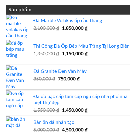
Sản phẩm
Đá Marble Volakas ốp cầu thang
Giá
Giá
2,100,000
₫
1,850,000
₫
gốc
hiện
là:
tại
Thi Công Đá Ốp Bếp Màu Trắng Tại Long Biên
2,100,000 ₫.
là:
Giá
1,850,000 ₫.
Giá
1,350,000
₫
1,150,000
₫
gốc
hiện
là:
tại
Đá Granite Đen Vân Mây
1,350,000 ₫.
là:
Giá
Giá
850,000
₫
750,000
₫
1,150,000 ₫.
gốc
hiện
là:
tại
Đá ốp bậc cấp tam cấp ngũ cấp nhà phố nhà
850,000 ₫.
là:
biệt thự đẹp
750,000 ₫.
Giá
Giá
1,550,000
₫
1,450,000
₫
gốc
hiện
Bàn ăn đá nhân tạo
là:
tại
1,550,000 ₫.
là:
Giá
Giá
5,000,000
₫
4,500,000
₫
1,450,000 ₫.