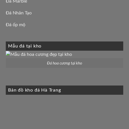
Đá Marble
Đá Nhân Tạo
Đá ốp mộ
Mẫu đá tại kho
Đá hoa cương tại kho
Bản đồ kho đá Hà Trang