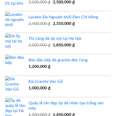
Giá
1,100,000 ₫.
Giá
3,100,000
₫
2,500,000
₫
gốc
hiện
là:
tại
Lavabo Đá Nguyên khối Đen Chỉ Hồng
3,100,000 ₫.
là:
Giá
Giá
2,400,000
₫
2,310,000
₫
2,500,000 ₫.
gốc
hiện
là:
tại
Thi công đá ốp mộ tại Hà Nội
2,400,000 ₫.
là:
Giá
Giá
2,000,000
₫
1,850,000
₫
2,310,000 ₫.
gốc
hiện
là:
tại
Bàn đảo bếp đá granite đen rừng
2,000,000 ₫.
là:
1,200,000
₫
1,850,000 ₫.
Đá Granite Vân Gỗ
1,000,000
₫
Quầy lễ tân đẹp ốp đá nhân tạo trắng vân
mây
Giá
Giá
1,500,000
₫
1,450,000
₫