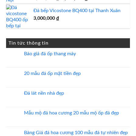
gốc
hiện
Đá bếp Vicostone BQ400 tại Thanh Xuân
là:
tại
1,500,000 ₫.
là:
3,000,000
₫
1,450,000 ₫.
Tin tức thông tin
Báo giá đá ốp thang máy
Không
có
bình
luận
20 mẫu đá ốp mặt tiền đẹp
ở
Báo
Không
giá
có
đá
bình
ốp
luận
Đá lát nền nhà đẹp
thang
ở
máy
20
Không
mẫu
có
đá
bình
ốp
luận
Mẫu mộ đá hoa cương 20 mẫu mộ ốp đá đẹp
mặt
ở
tiền
Đá
Không
đẹp
lát
có
nền
bình
nhà
luận
Bảng Giá đá hoa cương 100 mẫu đá tự nhiên đẹp
đẹp
ở