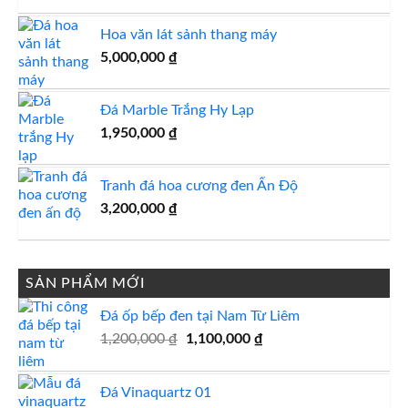
gốc
hiện
là:
tại
Hoa văn lát sảnh thang máy
5,000,000 ₫.
là:
5,000,000
₫
4,500,000 ₫.
Đá Marble Trắng Hy Lạp
1,950,000
₫
Tranh đá hoa cương đen Ấn Độ
3,200,000
₫
SẢN PHẨM MỚI
Đá ốp bếp đen tại Nam Từ Liêm
Giá
Giá
1,200,000
₫
1,100,000
₫
gốc
hiện
là:
tại
Đá Vinaquartz 01
1,200,000 ₫.
là: