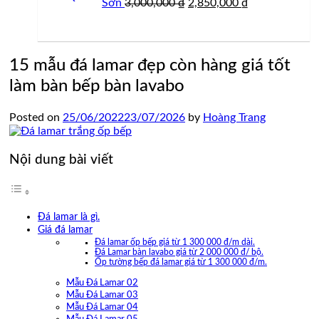
Giá
Giá
Sơn
3,000,000
₫
2,850,000
₫
gốc
hiện
là:
tại
3,000,000 ₫.
là:
2,850,000 ₫.
15 mẫu đá lamar đẹp còn hàng giá tốt
làm bàn bếp bàn lavabo
Posted on
25/06/2022
23/07/2026
by
Hoàng Trang
Nội dung bài viết
Đá lamar là gì.
Giá đá lamar
Đá lamar ốp bếp giá từ 1 300 000 đ/m dài.
Đá Lamar bàn lavabo giá từ 2 000 000 đ/ bộ.
Ốp tường bếp đá lamar giá từ 1 300 000 đ/m.
Mẫu Đá Lamar 02
Mẫu Đá Lamar 03
Mẫu Đá Lamar 04