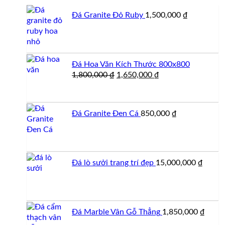
Đá Granite Đỏ Ruby
1,500,000
₫
Đá Hoa Văn Kích Thước 800x800
Giá
Giá
1,800,000
₫
1,650,000
₫
gốc
hiện
là:
tại
1,800,000 ₫.
là:
Đá Granite Đen Cá
850,000
₫
1,650,000 ₫.
Đá lò sưởi trang trí đẹp
15,000,000
₫
Đá Marble Vân Gỗ Thẳng
1,850,000
₫