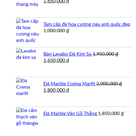
Giá
Giá
1,650,000
₫
gốc
hiện
là:
tại
1,800,000 ₫.
là:
Tam cấp đá hoa cương nâu anh quốc đẹp
1,650,000 ₫.
1,000,000
₫
Bàn Lavabo Đá Kim Sa
1,950,000
₫
Giá
Giá
1,650,000
₫
gốc
hiện
là:
tại
1,950,000 ₫.
là:
Đá Marble Crema Marfil
2,000,000
₫
1,650,000 ₫.
Giá
Giá
1,800,000
₫
gốc
hiện
là:
tại
2,000,000 ₫.
là:
Đá Marble Vân Gỗ Thẳng
1,850,000
₫
1,800,000 ₫.