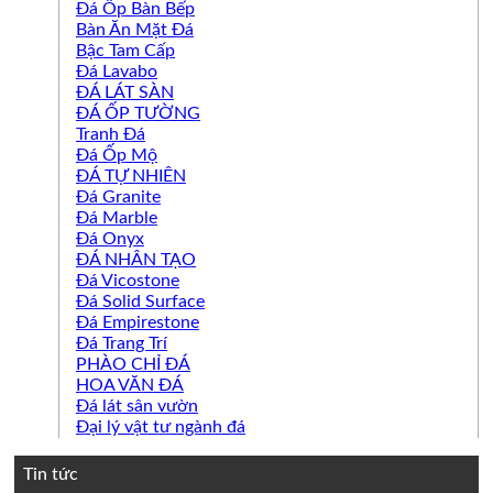
Đá Ốp Bàn Bếp
Bàn Ăn Mặt Đá
Bậc Tam Cấp
Đá Lavabo
ĐÁ LÁT SÀN
ĐÁ ỐP TƯỜNG
Tranh Đá
Đá Ốp Mộ
ĐÁ TỰ NHIÊN
Đá Granite
Đá Marble
Đá Onyx
ĐÁ NHÂN TẠO
Đá Vicostone
Đá Solid Surface
Đá Empirestone
Đá Trang Trí
PHÀO CHỈ ĐÁ
HOA VĂN ĐÁ
Đá lát sân vườn
Đại lý vật tư ngành đá
Tin tức