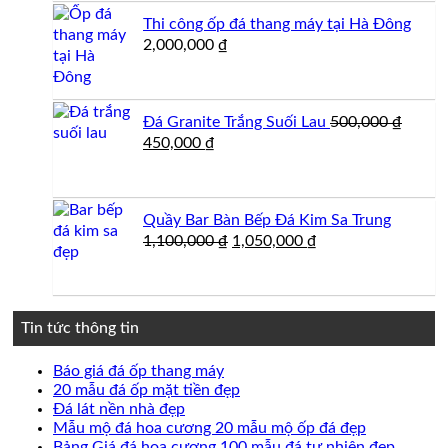
Thi công ốp đá thang máy tại Hà Đông
2,000,000
₫
Đá Granite Trắng Suối Lau
500,000
₫
Giá
Giá
450,000
₫
gốc
hiện
là:
tại
500,000 ₫.
là:
Quầy Bar Bàn Bếp Đá Kim Sa Trung
450,000 ₫.
Giá
Giá
1,100,000
₫
1,050,000
₫
gốc
hiện
là:
tại
1,100,000 ₫.
là:
1,050,000 ₫.
Tin tức thông tin
Không
Báo giá đá ốp thang máy
có
Không
20 mẫu đá ốp mặt tiền đẹp
Không
bình
có
Đá lát nền nhà đẹp
có
luận
bình
Không
Mẫu mộ đá hoa cương 20 mẫu mộ ốp đá đẹp
ở
bình
luận
có
Không
Bảng Giá đá hoa cương 100 mẫu đá tự nhiên đẹp