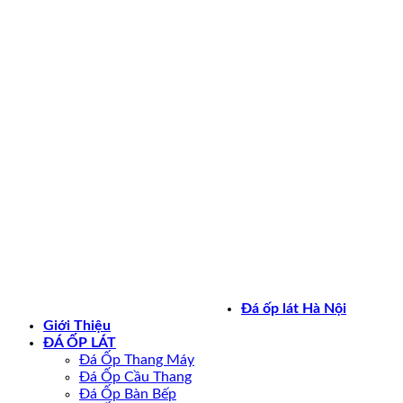
Bản quyền 2026 ©
daoplathanoi.net
Đá ốp lát Hà Nội
Giới Thiệu
ĐÁ ỐP LÁT
Đá Ốp Thang Máy
Đá Ốp Cầu Thang
Đá Ốp Bàn Bếp