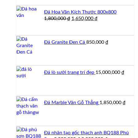
mộ
cương
ốp
100
Đá Hoa Văn Kích Thước 800x800
đá
mẫu
Giá
Giá
1,800,000
₫
1,650,000
₫
đẹp
đá
gốc
hiện
tự
là:
tại
nhiên
1,800,000 ₫.
là:
đẹp
Đá Granite Đen Cá
850,000
₫
1,650,000 ₫.
Đá lò sưởi trang trí đẹp
15,000,000
₫
Đá Marble Vân Gỗ Thẳng
1,850,000
₫
Đá nhân tạo gốc thạch anh BQ188 Phú