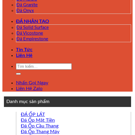
Đá Granite
Đá Onyx
ĐÁ NHÂN TẠO
Đá Solid Surface
Đá Vicostone
Đá Empirestone
Tin Tức
Liên Hệ
Tìm
kiếm:
Nhấn Gọi Ngay
Liên Hệ Zalo
Danh mục sản phẩm
ĐÁ ỐP LÁT
Đá Ốp Mặt Tiền
Đá Ốp Cầu Thang
Đá Ốp Thang Máy