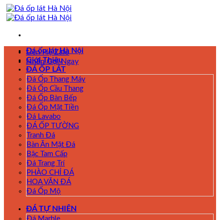
Skip
to
content
Đá ốp lát Hà Nội
Liên Hệ Zalo
Giới Thiệu
Nhấn Gọi Ngay
ĐÁ ỐP LÁT
Đá Ốp Thang Máy
Đá Ốp Cầu Thang
Đá Ốp Bàn Bếp
Đá Ốp Mặt Tiền
Đá Lavabo
ĐÁ ỐP TƯỜNG
Tranh Đá
Bàn Ăn Mặt Đá
Bậc Tam Cấp
Đá Trang Trí
PHÀO CHỈ ĐÁ
HOA VĂN ĐÁ
Đá Ốp Mộ
ĐÁ TỰ NHIÊN
Đá Marble