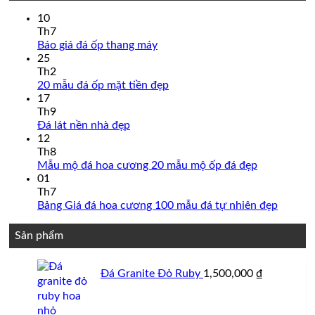
10
Th7
Không
Báo giá đá ốp thang máy
có
25
bình
Th2
luận
Không
20 mẫu đá ốp mặt tiền đẹp
ở
có
17
Báo
bình
Th9
giá
Không
luận
Đá lát nền nhà đẹp
đá
ở
có
12
ốp
20
bình
Th8
thang
mẫu
luận
Không
Mẫu mộ đá hoa cương 20 mẫu mộ ốp đá đẹp
ở
máy
đá
có
01
Đá
ốp
bình
Th7
lát
mặt
luận
Không
Bảng Giá đá hoa cương 100 mẫu đá tự nhiên đẹp
nền
tiền
ở
có
nhà
đẹp
Mẫu
bình
Sản phẩm
đẹp
mộ
luận
đá
ở
hoa
Bảng
Đá Granite Đỏ Ruby
1,500,000
₫
cương
Giá
20
đá
mẫu
hoa