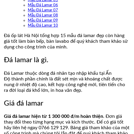
Mẫu Đá Lamar 05
Mẫu Đá Lamar 06
Mẫu Đá Lamar 07
Mẫu Đá Lamar 08
Mẫu Đá Lamar 09
Mẫu Đá Lamar 10
Đá ốp lát Hà Nội tổng hợp 15 mẫu đá lamar đẹp còn hàng
giá tốt làm bàn bếp, bàn lavabo để quý khách tham khảo sử
dụng cho công trình của mình.
Đá lamar là gì.
Đá Lamar thuộc dòng đá nhân tạo nhập khẩu tại Ấn
Độ thành phần chính là đất sét mịn và khoáng chất được
nung ở nhiệt độ cao, kết hợp công nghệ mới, tiên tiến cho
ra đời loại đá khổ lớn, in hoa văn đẹp.
Giá đá lamar
Giá đá lamar hiện từ 1 300 000 đ/m hoàn thiện
. Đơn giá
thay đổi theo từng hạng mục và kích thước. Để có giá tốt
hãy liên hệ ngay 0766 129 129. Bảng giá tham khảo của một
số công trình mà chúng tôi lắp đặt để quý khách tham khảo.