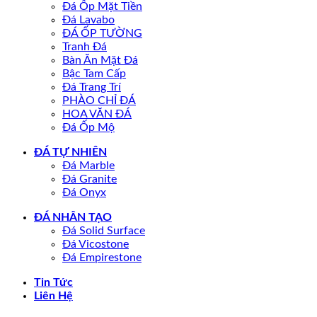
Đá Ốp Mặt Tiền
Đá Lavabo
ĐÁ ỐP TƯỜNG
Tranh Đá
Bàn Ăn Mặt Đá
Bậc Tam Cấp
Đá Trang Trí
PHÀO CHỈ ĐÁ
HOA VĂN ĐÁ
Đá Ốp Mộ
ĐÁ TỰ NHIÊN
Đá Marble
Đá Granite
Đá Onyx
ĐÁ NHÂN TẠO
Đá Solid Surface
Đá Vicostone
Đá Empirestone
Tin Tức
Liên Hệ