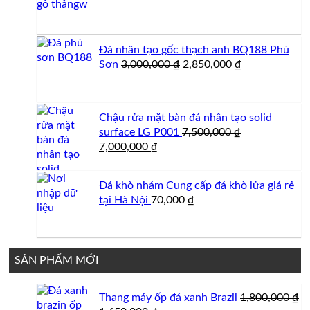
Đá nhân tạo gốc thạch anh BQ188 Phú
Giá
Giá
Sơn
3,000,000
₫
2,850,000
₫
gốc
hiện
là:
tại
3,000,000 ₫.
là:
Chậu rửa mặt bàn đá nhân tạo solid
2,850,000 ₫.
surface LG P001
7,500,000
₫
Giá
Giá
7,000,000
₫
gốc
hiện
là:
tại
Đá khò nhám Cung cấp đá khò lửa giá rẻ
7,500,000 ₫.
là:
tại Hà Nội
70,000
₫
7,000,000 ₫.
SẢN PHẨM MỚI
Thang máy ốp đá xanh Brazil
1,800,000
₫