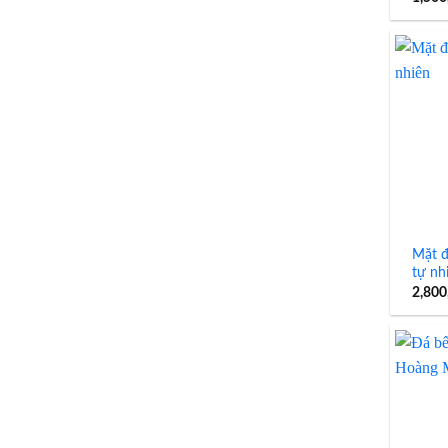
Mặt đ
tự nh
2,800