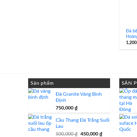
Đá bế
Hoàn
1,200
Sản phẩm
SẢN 
Đá Granite Vàng Bình
Định
750,000
₫
Cầu Thang Đá Trắng Suối
Lau
Giá
Giá
500,000
₫
450,000
₫