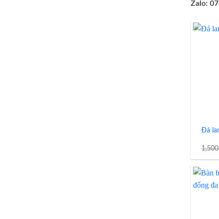
Zalo: 0
Đá la
1,50