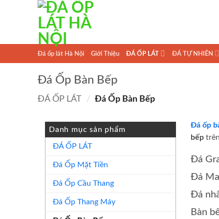
Skip
to
content
Đá ốp lát Hà Nội
Giới Thiệu
ĐÁ ỐP LÁT
ĐÁ TỰ NHIÊN
Đá Ốp Bàn Bếp
ĐÁ ỐP LÁT
/
Đá Ốp Bàn Bếp
Đá ốp b
Danh mục sản phẩm
bếp
trên
ĐÁ ỐP LÁT
Đá Gra
Đá Ốp Mặt Tiền
Đá Mar
Đá Ốp Cầu Thang
Đá nhâ
Đá Ốp Thang Máy
Bàn b