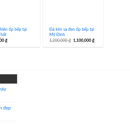
hiên ốp bếp tại
Đá kim sa đen ốp bếp tại
Thất
Mỹ Đình
Giá
Giá
000
₫
1,200,000
₫
1,100,000
₫
gốc
hiện
là:
tại
1,200,000 ₫.
là:
1,100,000 ₫.
máy
n đẹp