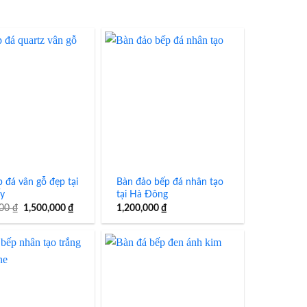
 đá vân gỗ đẹp tại
Bàn đảo bếp đá nhân tạo
ấy
tại Hà Đông
Giá
Giá
000
₫
1,500,000
₫
1,200,000
₫
gốc
hiện
là:
tại
1,600,000 ₫.
là:
1,500,000 ₫.