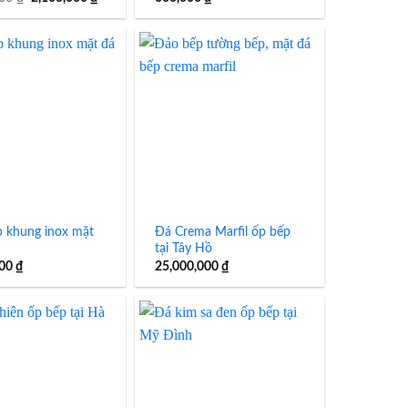
gốc
hiện
là:
tại
2,200,000 ₫.
là:
2,100,000 ₫.
p khung inox mặt
Đá Crema Marfil ốp bếp
tại Tây Hồ
000
₫
25,000,000
₫