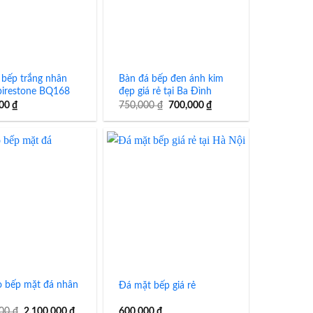
 bếp trắng nhân
Bàn đá bếp đen ánh kim
pirestone BQ168
đẹp giá rẻ tại Ba Đình
Giá
Giá
000
₫
750,000
₫
700,000
₫
gốc
hiện
là:
tại
750,000 ₫.
là:
700,000 ₫.
o bếp mặt đá nhân
Đá mặt bếp giá rẻ
Giá
Giá
000
₫
2,100,000
₫
600,000
₫