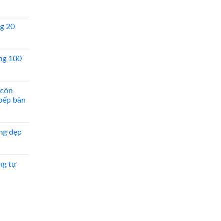
g 20
ng 100
 còn
 bếp bàn
ng đẹp
ng tự