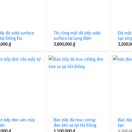
ếp đá solid surface
Thi công mặt đá bếp solid
Đá mặt
 tại Đống Đa
surface tại Long Biên
tạo em
,000
₫
3,800,000
₫
3,200,
n bếp đen vân mây
Bàn bếp đá hoa cương
Bàn đả
iên
đen kim sa tại Hà Đông
tạo
,000
₫
1,100,000
₫
2,200,