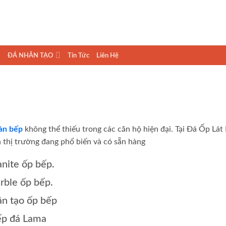
ĐÁ NHÂN TẠO
Tin Tức
Liên Hệ
àn bếp
không thể thiếu trong các căn hộ hiện đại. Tại Đá Ốp Lát 
 thị trường đang phổ biến và có sẵn hàng
nite ốp bếp.
ble ốp bếp.
n tạo ốp bếp
ếp đá Lama