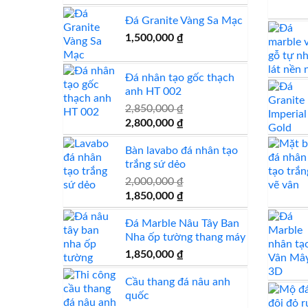
gốc
hiện
Đá Granite Vàng Sa Mạc
là:
tại
500,000 ₫.
là:
1,500,000
₫
450,000 ₫.
Đá nhân tạo gốc thạch
anh HT 002
2,850,000
₫
Giá
Giá
2,800,000
₫
gốc
hiện
Bàn lavabo đá nhân tạo
là:
tại
trắng sứ dẻo
2,850,000 ₫.
là:
2,800,000 ₫.
2,000,000
₫
Giá
Giá
1,850,000
₫
gốc
hiện
Đá Marble Nâu Tây Ban
là:
tại
Nha ốp tường thang máy
2,000,000 ₫.
là:
1,850,000 ₫.
1,850,000
₫
Cầu thang đá nâu anh
quốc