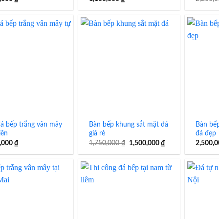
á bếp trắng vân mây
Bàn bếp khung sắt mặt đá
Bàn bế
iên
giá rẻ
đá đẹp
Giá
Giá
,000
₫
1,750,000
₫
1,500,000
₫
2,500,
gốc
hiện
là:
tại
1,750,000 ₫.
là:
1,500,000 ₫.