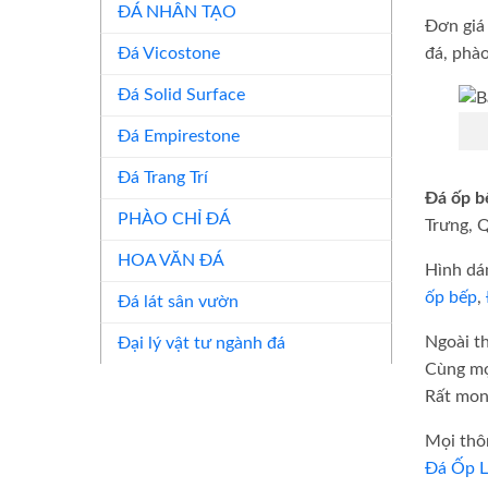
ĐÁ NHÂN TẠO
Đơn giá
đá, phào
Đá Vicostone
Đá Solid Surface
Đá Empirestone
Đá Trang Trí
Đá ốp b
PHÀO CHỈ ĐÁ
Trưng, 
HOA VĂN ĐÁ
Hình dá
ốp bếp
,
Đá lát sân vườn
Ngoài th
Đại lý vật tư ngành đá
Cùng mọ
Rất mon
Mọi thôn
Đá Ốp L