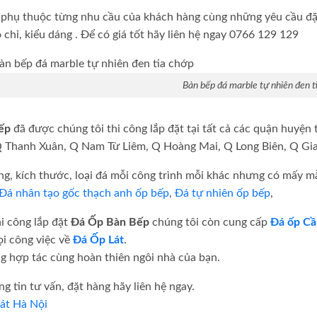
 phụ thuộc từng nhu cầu của khách hàng cùng những yêu cầu đặc 
 chỉ, kiểu dáng . Để có giá tốt hãy liên hệ ngay 0766 129 129
Bàn bếp đá marble tự nhiên đen t
ếp
đã được chúng tôi thi công lắp đặt tại tất cả các quận huyệ
Q Thanh Xuân, Q Nam Từ Liêm, Q Hoàng Mai, Q Long Biên, Q Gi
ng, kích thước, loại đá mỗi công trình mỗi khác nhưng có mấy
Đá nhân tạo gốc thạch anh ốp bếp
,
Đá tự nhiên ốp bếp
,
i công lắp đặt
Đá Ốp Bàn Bếp
chúng tôi còn cung cấp
Đá ốp Cầ
i công việc về
Đá Ốp Lát
.
g hợp tác cùng hoàn thiên ngôi nhà của bạn.
g tin tư vấn, đặt hàng hãy liên hệ ngay.
át Hà Nội