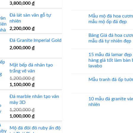
Giá
Giá
3,800,000
₫
máy
20
Không
mẫu
có
gốc
hiện
đá
bình
Đá lát sàn vân gỗ tự
ốp
là:
tại
luận
Mẫu mộ đá hoa cươn
mặt
ở
nhiên
4,000,000 ₫.
là:
mẫu mộ ốp đá đẹp
tiền
Đá
đẹp
lát
3,800,000 ₫.
2,200,000
₫
Không
nền
có
nhà
Bảng Giá đá hoa cươ
bình
đẹp
Đá Granite Imperial Gold
luận
mẫu đá tự nhiên đẹp
ở
2,000,000
₫
Mẫu
Không
mộ
có
15 mẫu đá lamar đẹp
đá
bình
hoa
luận
hàng giá tốt làm bàn
cương
ở
Mặt bếp đá nhân tạo
lavabo
20
Bảng
trắng vẽ vân
mẫu
Giá
Không
mộ
đá
có
1,200,000
₫
ốp
hoa
Mẫu tranh đá ốp tườ
bình
đá
cương
Giá
Giá
1,100,000
₫
luận
đẹp
100
Không
ở
mẫu
gốc
hiện
có
15
đá
bình
mẫu
Đá marble nhân tạo vân
là:
tại
tự
luận
10 mẫu đá granite và
đá
nhiên
ở
mây 3D
1,200,000 ₫.
là:
lamar
nhiên
đẹp
Mẫu
đẹp
1,100,000 ₫.
tranh
1,200,000
₫
còn
Không
đá
hàng
có
Giá
Giá
1,000,000
₫
ốp
giá
bình
tường
gốc
hiện
tốt
luận
đẹp
làm
ở
Mộ đá đôi đỏ ruby ấn độ
là:
tại
bàn
10