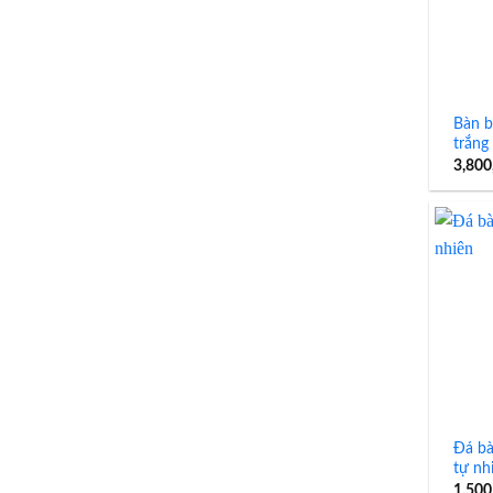
Bàn b
trắng
3,800
Đá bà
tự nh
1,500