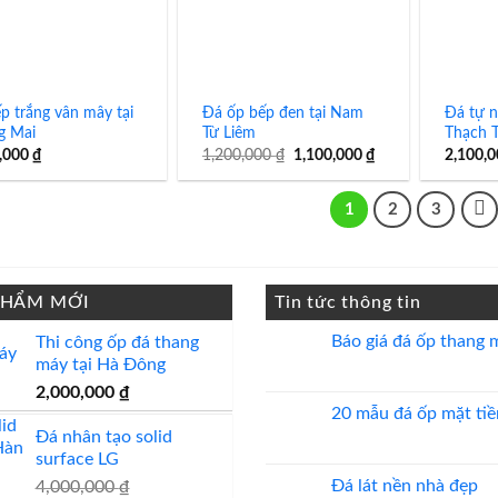
p trắng vân mây tại
Đá ốp bếp đen tại Nam
Đá tự n
g Mai
Từ Liêm
Thạch 
Giá
Giá
,000
₫
1,200,000
₫
1,100,000
₫
2,100,
gốc
hiện
là:
tại
1,200,000 ₫.
là:
1
2
3
1,100,000 ₫.
PHẨM MỚI
Tin tức thông tin
Báo giá đá ốp thang 
Thi công ốp đá thang
máy tại Hà Đông
Không
có
2,000,000
₫
bình
luận
20 mẫu đá ốp mặt tiề
ở
Đá nhân tạo solid
Báo
Không
giá
có
surface LG
đá
bình
ốp
luận
Đá lát nền nhà đẹp
4,000,000
₫
thang
ở