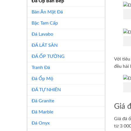
Đá Ốp Bàn Bếp
Bàn Ăn Mặt Đá
Bậc Tam Cấp
Đá Lavabo
ĐÁ LÁT SÀN
ĐÁ ỐP TƯỜNG
Với tiê
đều hài 
Tranh Đá
Đá Ốp Mộ
ĐÁ TỰ NHIÊN
Đá Granite
Giá 
Đá Marble
Giá đá ố
Đá Onyx
từ 3 000