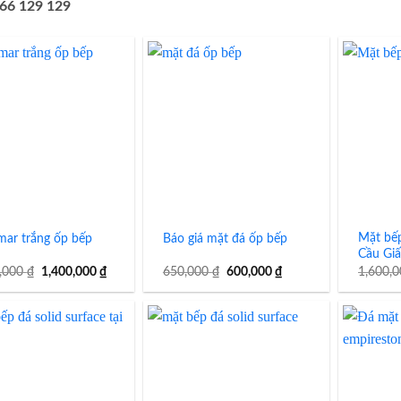
766 129 129
Mặt bếp
mar trắng ốp bếp
Báo giá mặt đá ốp bếp
Cầu Gi
Giá
Giá
Giá
Giá
0,000
₫
1,400,000
₫
650,000
₫
600,000
₫
1,600,
gốc
hiện
gốc
hiện
là:
tại
là:
tại
1,500,000 ₫.
là:
650,000 ₫.
là:
1,400,000 ₫.
600,000 ₫.