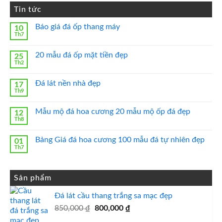
Tin tức
Báo giá đá ốp thang máy
10
Th7
Không
có
bình
20 mẫu đá ốp mặt tiền đẹp
25
luận
Th2
ở
Không
Báo
có
giá
bình
đá
Đá lát nền nhà đẹp
17
luận
ốp
Th9
ở
Không
thang
20
có
máy
mẫu
bình
đá
Mẫu mộ đá hoa cương 20 mẫu mộ ốp đá đẹp
12
luận
ốp
Th8
ở
Không
mặt
Đá
có
tiền
lát
bình
đẹp
nền
Bảng Giá đá hoa cương 100 mẫu đá tự nhiên đẹp
01
luận
nhà
Th7
ở
Không
đẹp
Mẫu
có
mộ
bình
đá
luận
hoa
ở
Sản phẩm
cương
Bảng
20
Giá
mẫu
Đá lát cầu thang trắng sa mạc đẹp
đá
mộ
hoa
ốp
Giá
Giá
850,000
₫
800,000
₫
cương
đá
100
gốc
hiện
đẹp
mẫu