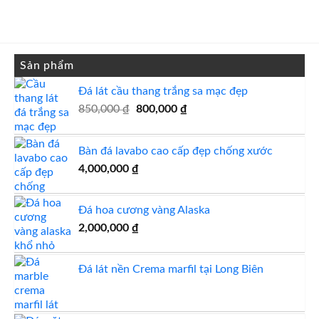
Sản phẩm
Đá lát cầu thang trắng sa mạc đẹp
Giá
Giá
850,000
₫
800,000
₫
gốc
hiện
là:
tại
Bàn đá lavabo cao cấp đẹp chống xước
850,000 ₫.
là:
800,000 ₫.
4,000,000
₫
Đá hoa cương vàng Alaska
2,000,000
₫
Đá lát nền Crema marfil tại Long Biên