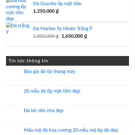
Đá Granite ốp mặt tiền
1,250,000
₫
Đá Marble Tự Nhiên Trắng Ý
Giá
Giá
1,850,000
₫
1,650,000
₫
gốc
hiện
là:
tại
1,850,000 ₫.
là:
Tin tức thông tin
1,650,000 ₫.
Báo giá đá ốp thang máy
Không
có
bình
luận
20 mẫu đá ốp mặt tiền đẹp
ở
Báo
Không
giá
có
đá
bình
ốp
luận
Đá lát nền nhà đẹp
thang
ở
máy
20
Không
mẫu
có
đá
bình
ốp
luận
Mẫu mộ đá hoa cương 20 mẫu mộ ốp đá đẹp
mặt
ở