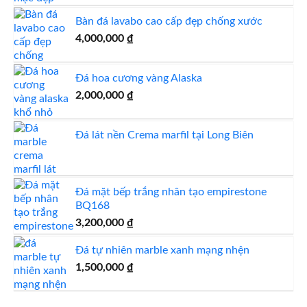
đá
là:
tại
tự
Bàn đá lavabo cao cấp đẹp chống xước
850,000 ₫.
là:
nhiên
đẹp
800,000 ₫.
4,000,000
₫
Đá hoa cương vàng Alaska
2,000,000
₫
Đá lát nền Crema marfil tại Long Biên
Đá mặt bếp trắng nhân tạo empirestone
BQ168
3,200,000
₫
Đá tự nhiên marble xanh mạng nhện
1,500,000
₫