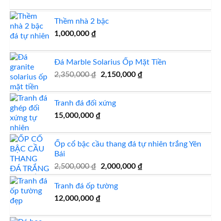
Thềm nhà 2 bậc
1,000,000
₫
Đá Marble Solarius Ốp Mặt Tiền
Giá
Giá
2,350,000
₫
2,150,000
₫
gốc
hiện
là:
tại
Tranh đá đối xứng
2,350,000 ₫.
là:
15,000,000
₫
2,150,000 ₫.
Ốp cổ bậc cầu thang đá tự nhiên trắng Yên
Bái
Giá
Giá
2,500,000
₫
2,000,000
₫
gốc
hiện
Tranh đá ốp tường
là:
tại
2,500,000 ₫.
là:
12,000,000
₫
2,000,000 ₫.