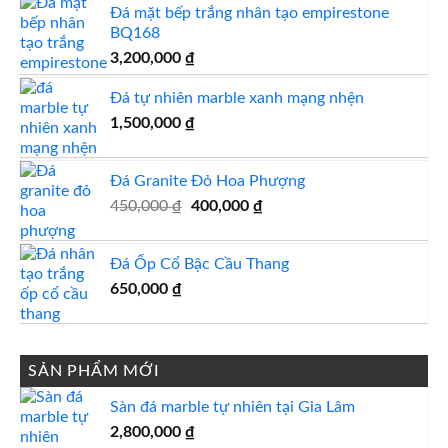
Đá mặt bếp trắng nhân tạo empirestone
BQ168
3,200,000
₫
Đá tự nhiên marble xanh mạng nhện
1,500,000
₫
Đá Granite Đỏ Hoa Phượng
Giá
Giá
450,000
₫
400,000
₫
gốc
hiện
là:
tại
Đá Ốp Cổ Bậc Cầu Thang
450,000 ₫.
là:
650,000
₫
400,000 ₫.
SẢN PHẨM MỚI
Sàn đá marble tự nhiên tại Gia Lâm
2,800,000
₫