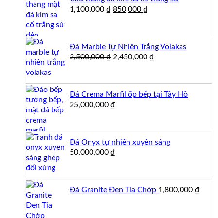
Giá
Giá
1,100,000
₫
850,000
₫
gốc
hiện
là:
tại
1,100,000 ₫.
là:
Đá Marble Tự Nhiên Trắng Volakas
850,000 ₫.
Giá
Giá
2,500,000
₫
2,450,000
₫
gốc
hiện
là:
tại
2,500,000 ₫.
là:
Đá Crema Marfil ốp bếp tại Tây Hồ
2,450,000 ₫.
25,000,000
₫
Đá Onyx tự nhiên xuyên sáng
50,000,000
₫
Đá Granite Đen Tia Chớp
1,800,000
₫