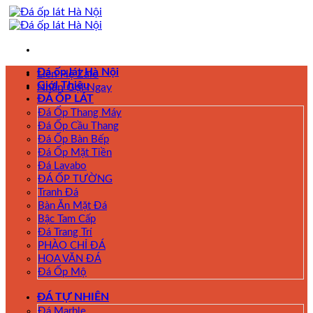
Skip
to
content
Đá ốp lát Hà Nội
Liên Hệ Zalo
Giới Thiệu
Nhấn Gọi Ngay
ĐÁ ỐP LÁT
Đá Ốp Thang Máy
Đá Ốp Cầu Thang
Đá Ốp Bàn Bếp
Đá Ốp Mặt Tiền
Đá Lavabo
ĐÁ ỐP TƯỜNG
Tranh Đá
Bàn Ăn Mặt Đá
Bậc Tam Cấp
Đá Trang Trí
PHÀO CHỈ ĐÁ
HOA VĂN ĐÁ
Đá Ốp Mộ
ĐÁ TỰ NHIÊN
Đá Marble