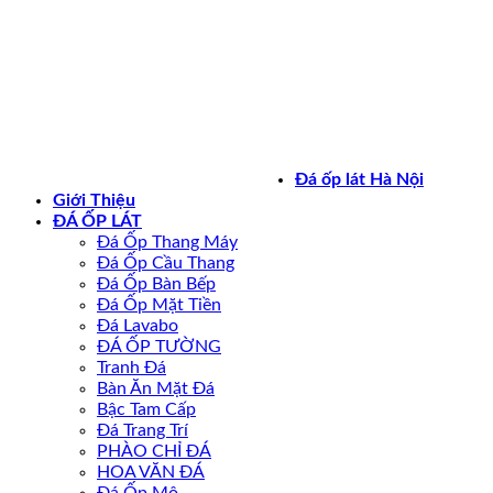
Bản quyền 2026 ©
daoplathanoi.net
Đá ốp lát Hà Nội
Giới Thiệu
ĐÁ ỐP LÁT
Đá Ốp Thang Máy
Đá Ốp Cầu Thang
Đá Ốp Bàn Bếp
Đá Ốp Mặt Tiền
Đá Lavabo
ĐÁ ỐP TƯỜNG
Tranh Đá
Bàn Ăn Mặt Đá
Bậc Tam Cấp
Đá Trang Trí
PHÀO CHỈ ĐÁ
HOA VĂN ĐÁ