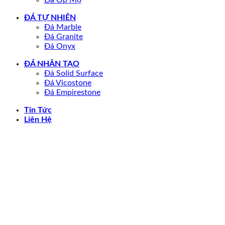
Đá Ốp Mộ
ĐÁ TỰ NHIÊN
Đá Marble
Đá Granite
Đá Onyx
ĐÁ NHÂN TẠO
Đá Solid Surface
Đá Vicostone
Đá Empirestone
Tin Tức
Liên Hệ