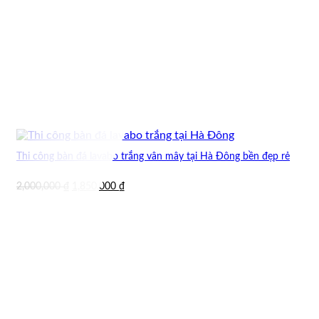
Thi công bàn đá lavabo trắng vân mây tại Hà Đông bền đẹp rẻ
Giá
Giá
2,000,000
₫
1,850,000
₫
gốc
hiện
là:
tại
2,000,000 ₫.
là:
1,850,000 ₫.