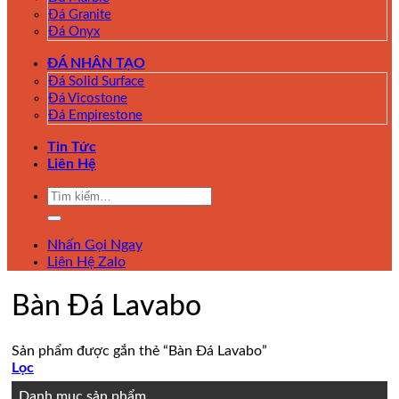
Đá Granite
Đá Onyx
ĐÁ NHÂN TẠO
Đá Solid Surface
Đá Vicostone
Đá Empirestone
Tin Tức
Liên Hệ
Tìm
kiếm:
Nhấn Gọi Ngay
Liên Hệ Zalo
Bàn Đá Lavabo
Sản phẩm được gắn thẻ “Bàn Đá Lavabo”
Lọc
Danh mục sản phẩm