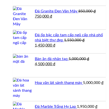
là:
tại
1,350,000 ₫.
là:
Đá Granite Đen Vân Mây
850,000
₫
1,150,000 ₫.
Giá
Giá
750,000
₫
gốc
hiện
là:
tại
850,000 ₫.
là:
Đá ốp bậc cấp tam cấp ngũ cấp nhà phố
750,000 ₫.
nhà biệt thự đẹp
1,550,000
₫
Giá
Giá
1,450,000
₫
gốc
hiện
là:
tại
Bàn ăn đá nhân tạo
5,000,000
₫
1,550,000 ₫.
là:
Giá
Giá
4,500,000
₫
1,450,000 ₫.
gốc
hiện
là:
tại
5,000,000 ₫.
là:
Hoa văn lát sảnh thang máy
5,000,000
₫
4,500,000 ₫.
Đá Marble Trắng Hy Lạp
1,950,000
₫