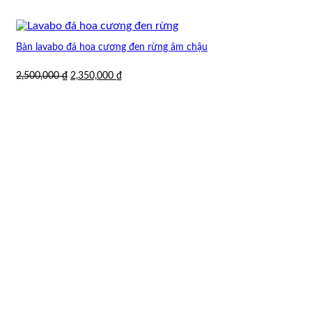
Bàn lavabo đá hoa cương đen rừng âm chậu
Giá
Giá
2,500,000
₫
2,350,000
₫
gốc
hiện
là:
tại
2,500,000 ₫.
là:
2,350,000 ₫.