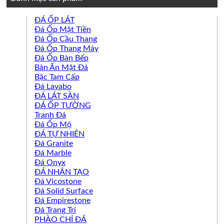
ĐÁ ỐP LÁT
Đá Ốp Mặt Tiền
Đá Ốp Cầu Thang
Đá Ốp Thang Máy
Đá Ốp Bàn Bếp
Bàn Ăn Mặt Đá
Bậc Tam Cấp
Đá Lavabo
ĐÁ LÁT SÀN
ĐÁ ỐP TƯỜNG
Tranh Đá
Đá Ốp Mộ
ĐÁ TỰ NHIÊN
Đá Granite
Đá Marble
Đá Onyx
ĐÁ NHÂN TẠO
Đá Vicostone
Đá Solid Surface
Đá Empirestone
Đá Trang Trí
PHÀO CHỈ ĐÁ