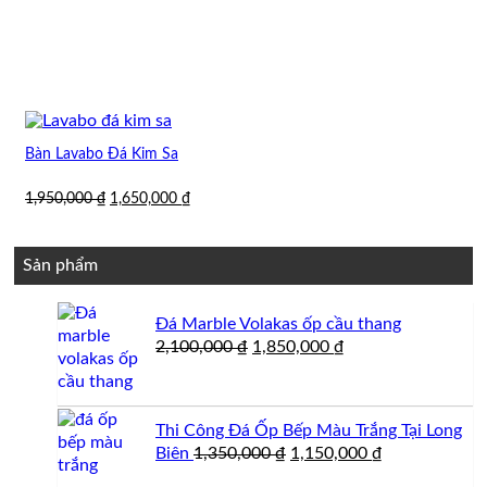
Bàn Lavabo Đá Kim Sa
Giá
Giá
1,950,000
₫
1,650,000
₫
gốc
hiện
là:
tại
1,950,000 ₫.
là:
Sản phẩm
1,650,000 ₫.
Đá Marble Volakas ốp cầu thang
Giá
Giá
2,100,000
₫
1,850,000
₫
gốc
hiện
là:
tại
2,100,000 ₫.
là:
Thi Công Đá Ốp Bếp Màu Trắng Tại Long
1,850,000 ₫.
Giá
Giá
Biên
1,350,000
₫
1,150,000
₫
gốc
hiện