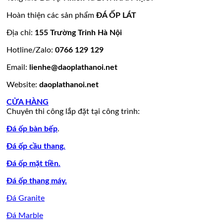
lamar
đá
mẫu
mẫu
100
đẹp
ốp
đá
mộ
mẫu
Hoàn thiện các sản phẩm
ĐÁ ỐP LÁT
còn
tường
granite
ốp
đá
hàng
đẹp
vàng
đá
tự
Địa chỉ:
155 Trường Trinh Hà Nội
giá
tự
đẹp
nhiên
Hotline/Zalo:
0766 129 129
tốt
nhiên
đẹp
làm
Email:
lienhe@daoplathanoi.net
bàn
bếp
Website:
daoplathanoi.net
bàn
lavabo
CỬA HÀNG
Chuyên thi công lắp đặt tại công trình:
Đá ốp bàn bếp
.
Đá ốp cầu thang.
Đá ốp mặt tiền.
Đá ốp thang máy.
Đá Granite
Đá Marble