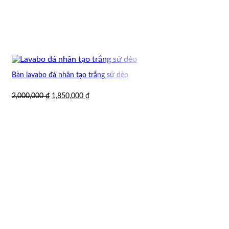
Bàn lavabo đá nhân tạo trắng sứ dẻo
Giá
Giá
2,000,000
₫
1,850,000
₫
gốc
hiện
là:
tại
2,000,000 ₫.
là:
1,850,000 ₫.