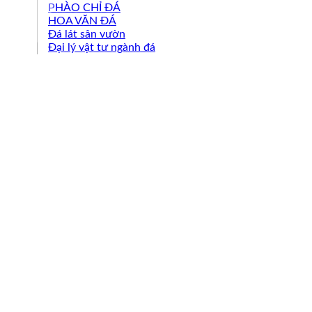
PHÀO CHỈ ĐÁ
HOA VĂN ĐÁ
Đá lát sân vườn
Đại lý vật tư ngành đá