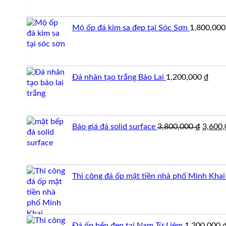
Mộ ốp đá kim sa đẹp tại Sóc Sơn
1,800,00
Đá nhân tạo trắng Bảo Lai
1,200,000
₫
Giá
Báo giá đá solid surface
3,800,000
₫
3,600
gốc
là:
3,800,
Thi công đá ốp mặt tiền nhà phố Minh Khai
Đá ốp bếp đen tại Nam Từ Liêm
1,200,000