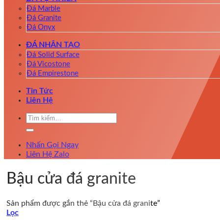
Đá Marble
Đá Granite
Đá Onyx
ĐÁ NHÂN TẠO
Đá Solid Surface
Đá Vicostone
Đá Empirestone
Tin Tức
Liên Hệ
Tìm
kiếm:
Nhấn Gọi Ngay
Liên Hệ Zalo
Bậu cửa đá granite
Sản phẩm được gắn thẻ “Bậu cửa đá granite”
Lọc