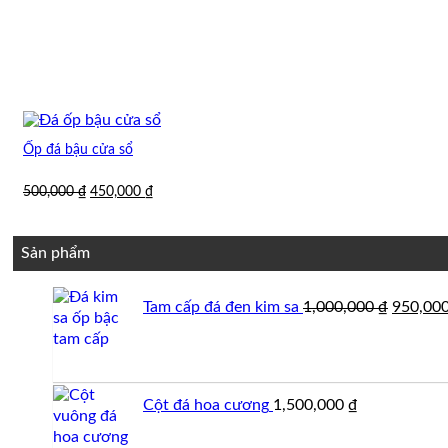
Ốp đá bậu cửa sổ
Giá
Giá
500,000
₫
450,000
₫
gốc
hiện
là:
tại
500,000 ₫.
là:
Sản phẩm
450,000 ₫.
Giá
Tam cấp đá đen kim sa
1,000,000
₫
950,00
gốc
là:
1,000,0
Cột đá hoa cương
1,500,000
₫