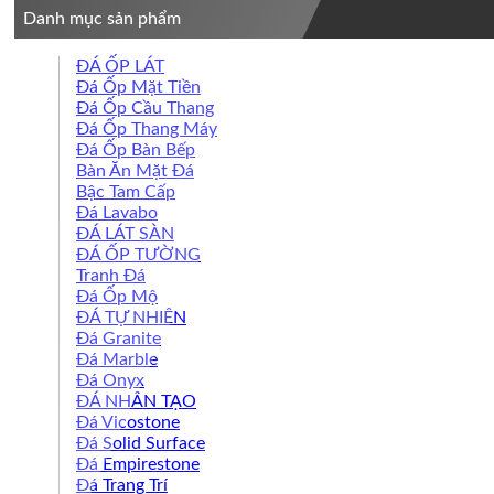
Danh mục sản phẩm
ĐÁ ỐP LÁT
Đá Ốp Mặt Tiền
Đá Ốp Cầu Thang
Đá Ốp Thang Máy
Đá Ốp Bàn Bếp
Bàn Ăn Mặt Đá
Bậc Tam Cấp
Đá Lavabo
ĐÁ LÁT SÀN
ĐÁ ỐP TƯỜNG
Tranh Đá
Đá Ốp Mộ
ĐÁ TỰ NHIÊN
Đá Granite
Đá Marble
Đá Onyx
ĐÁ NHÂN TẠO
Đá Vicostone
Đá Solid Surface
Đá Empirestone
Đá Trang Trí