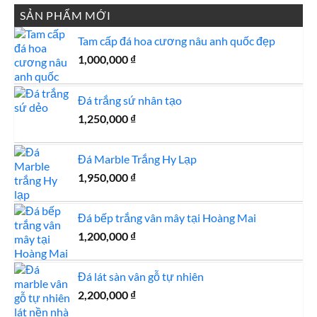
500,000 ₫.
là:
SẢN PHẨM MỚI
450,000 ₫.
Tam cấp đá hoa cương nâu anh quốc đẹp
1,000,000
₫
Đá trắng sứ nhân tạo
1,250,000
₫
Đá Marble Trắng Hy Lạp
1,950,000
₫
Đá bếp trắng vân mây tại Hoàng Mai
1,200,000
₫
Đá lát sàn vân gỗ tự nhiên
2,200,000
₫