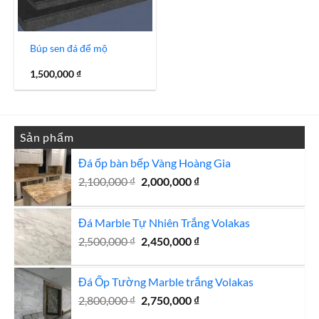
Búp sen đá để mộ
1,500,000
₫
Sản phẩm
Đá ốp bàn bếp Vàng Hoàng Gia
Giá
Giá
2,100,000
₫
2,000,000
₫
gốc
hiện
là:
tại
Đá Marble Tự Nhiên Trắng Volakas
2,100,000 ₫.
là:
Giá
2,000,000 ₫.
Giá
2,500,000
₫
2,450,000
₫
gốc
hiện
là:
tại
Đá Ốp Tường Marble trắng Volakas
2,500,000 ₫.
là:
Giá
Giá
2,800,000
₫
2,750,000
₫
2,450,000 ₫.
gốc
hiện