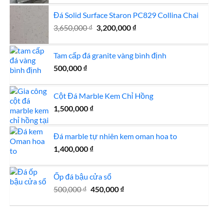
là:
tại
Đá Solid Surface Staron PC829 Collina Chai
2,800,000 ₫.
là:
Giá
Giá
3,650,000
₫
3,200,000
₫
2,750,000 ₫.
gốc
hiện
là:
tại
Tam cấp đá granite vàng bình định
3,650,000 ₫.
là:
500,000
₫
3,200,000 ₫.
Cột Đá Marble Kem Chỉ Hồng
1,500,000
₫
Đá marble tự nhiên kem oman hoa to
1,400,000
₫
Ốp đá bậu cửa sổ
Giá
Giá
500,000
₫
450,000
₫
gốc
hiện
là:
tại