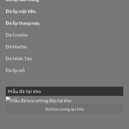
Đá ốp mặt tiền.
Đá ốp thang máy.
Đá Granite
Đá Marble
Đá Nhân Tạo
Đá ốp mộ
Mẫu đá tại kho
Đá hoa cương tại kho