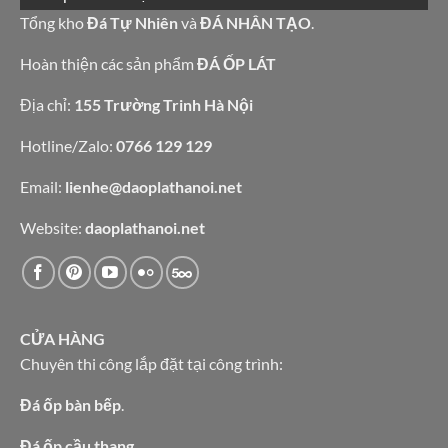
đá
bếp
granite
Tổng kho
Đá Tự Nhiên
và
ĐÁ NHÂN TẠO
.
bàn
vàng
lavabo
tự
nhiên
Hoàn thiện các sản phẩm
ĐÁ ỐP LÁT
Địa chỉ:
155 Trường Trinh Hà Nội
Hotline/Zalo:
0766 129 129
Email:
lienhe@daoplathanoi.net
Website:
daoplathanoi.net
CỬA HÀNG
Chuyên thi công lắp đặt tại công trình:
Đá ốp bàn bếp
.
Đá ốp cầu thang.