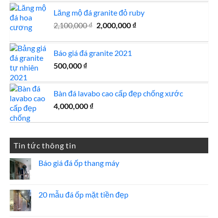
Lăng mộ đá granite đỏ ruby
Giá
Giá
2,100,000
₫
2,000,000
₫
gốc
hiện
là:
tại
Báo giá đá granite 2021
2,100,000 ₫.
là:
500,000
₫
2,000,000 ₫.
Bàn đá lavabo cao cấp đẹp chống xước
4,000,000
₫
Tin tức thông tin
Báo giá đá ốp thang máy
Không
có
bình
luận
20 mẫu đá ốp mặt tiền đẹp
ở
Báo
Không
giá
có
đá
bình