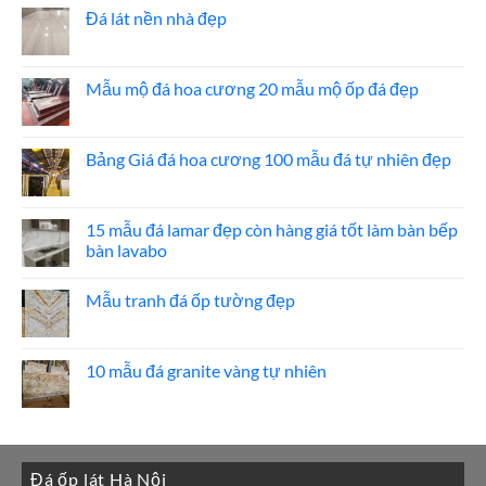
ốp
luận
Đá lát nền nhà đẹp
thang
ở
máy
20
Không
mẫu
có
đá
bình
ốp
luận
Mẫu mộ đá hoa cương 20 mẫu mộ ốp đá đẹp
mặt
ở
tiền
Đá
Không
đẹp
lát
có
nền
bình
nhà
luận
Bảng Giá đá hoa cương 100 mẫu đá tự nhiên đẹp
đẹp
ở
Mẫu
Không
mộ
có
đá
bình
hoa
luận
15 mẫu đá lamar đẹp còn hàng giá tốt làm bàn bếp
cương
ở
bàn lavabo
20
Bảng
mẫu
Giá
Không
mộ
đá
có
ốp
hoa
Mẫu tranh đá ốp tường đẹp
bình
đá
cương
luận
đẹp
100
Không
ở
mẫu
có
15
đá
bình
mẫu
tự
luận
10 mẫu đá granite vàng tự nhiên
đá
nhiên
ở
lamar
đẹp
Mẫu
Không
đẹp
tranh
có
còn
đá
bình
hàng
ốp
luận
giá
tường
ở
tốt
đẹp
10
làm
Đá ốp lát Hà Nội
mẫu
bàn