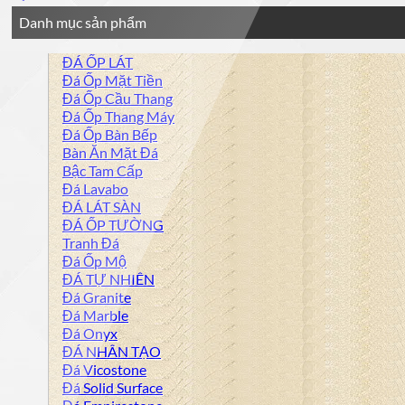
Danh mục sản phẩm
ĐÁ ỐP LÁT
Đá Ốp Mặt Tiền
Đá Ốp Cầu Thang
Đá Ốp Thang Máy
Đá Ốp Bàn Bếp
Bàn Ăn Mặt Đá
Bậc Tam Cấp
Đá Lavabo
ĐÁ LÁT SÀN
ĐÁ ỐP TƯỜNG
Tranh Đá
Đá Ốp Mộ
ĐÁ TỰ NHIÊN
Đá Granite
Đá Marble
Đá Onyx
ĐÁ NHÂN TẠO
Đá Vicostone
Đá Solid Surface