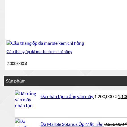
Cầu thang ốp đá marble kem chỉ hồng
2,000,000
₫
Sản phẩm
Giá
Đá nhân tạo trắng vân mây
1,200,000
₫
1,10
gốc
là:
1,20
Đá Marble Solarius Ốp Mặt Tiền
2,350,000
₫