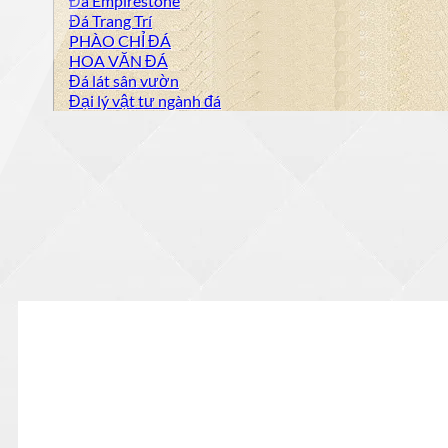
Đá Empirestone
Đá Trang Trí
PHÀO CHỈ ĐÁ
HOA VĂN ĐÁ
Đá lát sân vườn
Đại lý vật tư ngành đá