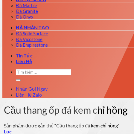
Đá Marble
Đá Granite
Đá Onyx
ĐÁ NHÂN TẠO
Đá Solid Surface
Đá Vicostone
Đá Empirestone
Tin Tức
Liên Hệ
Tìm
kiếm:
Nhấn Gọi Ngay
Liên Hệ Zalo
Cầu thang ốp đá kem chỉ hồng
Sản phẩm được gắn thẻ “Cầu thang ốp đá kem chỉ hồng”
Lọc