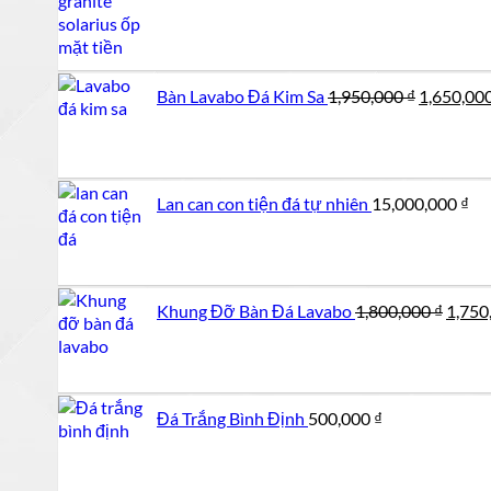
Giá
Bàn Lavabo Đá Kim Sa
1,950,000
₫
1,650,00
gốc
là:
1,950,000
Lan can con tiện đá tự nhiên
15,000,000
₫
Giá
Khung Đỡ Bàn Đá Lavabo
1,800,000
₫
1,750
gốc
là:
1,800,
Đá Trắng Bình Định
500,000
₫