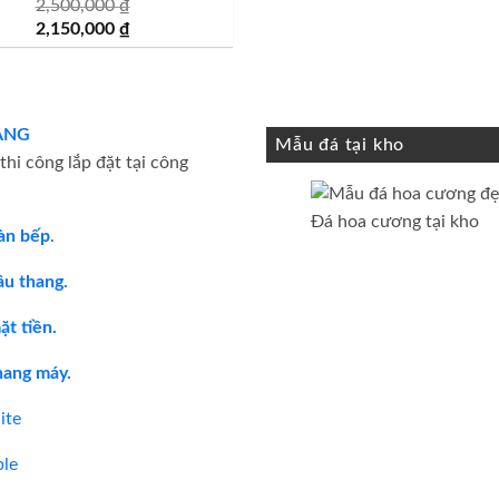
2,500,000
₫
Giá
Giá
2,150,000
₫
gốc
hiện
là:
tại
2,500,000 ₫.
là:
2,150,000 ₫.
ÀNG
Mẫu đá tại kho
hi công lắp đặt tại công
Đá hoa cương tại kho
àn bếp
.
ầu thang.
t tiền.
hang máy.
ite
le