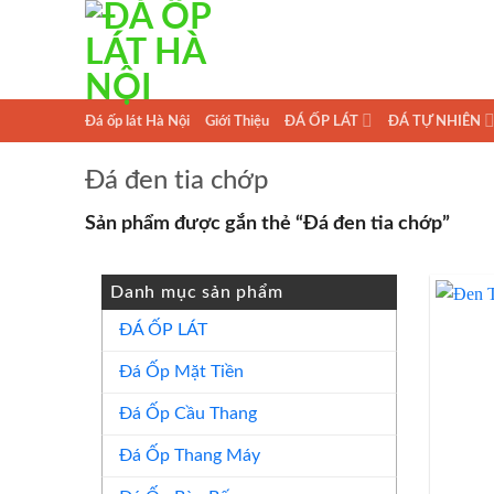
Skip
to
content
Đá ốp lát Hà Nội
Giới Thiệu
ĐÁ ỐP LÁT
ĐÁ TỰ NHIÊN
Đá đen tia chớp
Sản phẩm được gắn thẻ “Đá đen tia chớp”
Danh mục sản phẩm
ĐÁ ỐP LÁT
Đá Ốp Mặt Tiền
Đá Ốp Cầu Thang
Đá Ốp Thang Máy