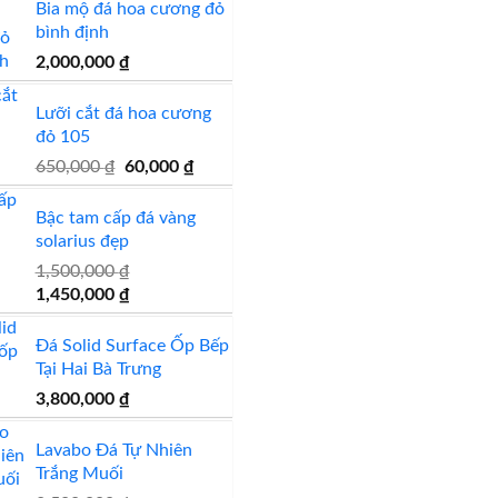
là:
tại
tiề
Bia mộ đá hoa cương đỏ
đẹp
đá
Bảng
luận
bì
650,000 ₫.
là:
bình định
đẹ
hoa
Giá
ở
lu
600,000 ₫.
2,000,000
₫
cương
đá
15
ở
20
hoa
mẫu
M
Lưỡi cắt đá hoa cương
mẫu
cương
đá
tr
đỏ 105
mộ
100
lamar
đá
Giá
Giá
650,000
₫
60,000
₫
ốp
mẫu
đẹp
ố
gốc
hiện
đá
đá
còn
t
là:
tại
Bậc tam cấp đá vàng
đẹp
tự
hàng
650,000 ₫.
là:
đ
solarius đẹp
60,000 ₫.
nhiên
giá
1,500,000
₫
đẹp
tốt
Giá
Giá
1,450,000
₫
gốc
hiện
làm
là:
tại
Đá Solid Surface Ốp Bếp
bàn
1,500,000 ₫.
là:
Tại Hai Bà Trưng
bếp
1,450,000 ₫.
3,800,000
₫
bàn
lavabo
Lavabo Đá Tự Nhiên
Trắng Muối