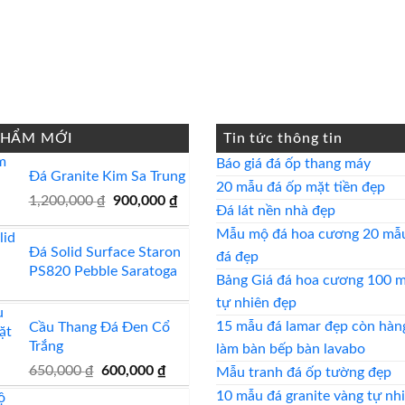
PHẨM MỚI
Tin tức thông tin
Khôn
Báo giá đá ốp thang máy
Đá Granite Kim Sa Trung
có
Kh
20 mẫu đá ốp mặt tiền đẹp
Giá
Giá
1,200,000
₫
900,000
₫
bình
có
Không
Đá lát nền nhà đẹp
gốc
hiện
luận
bì
có
Mẫu mộ đá hoa cương 20 mẫ
là:
tại
Đá Solid Surface Staron
ở
luậ
bình
Không
1,200,000 ₫.
là:
đá đẹp
PS820 Pebble Saratoga
Báo
900,000 ₫.
ở
luận
có
Bảng Giá đá hoa cương 100 
giá
20
ở
bình
Không
tự nhiên đẹp
đá
mẫ
Đá
luận
có
15 mẫu đá lamar đẹp còn hàng
Cầu Thang Đá Đen Cổ
ốp
đá
lát
ở
Trắng
bình
Khôn
làm bàn bếp bàn lavabo
thang
ốp
nền
Mẫu
Giá
Giá
luận
650,000
₫
600,000
₫
có
K
Mẫu tranh đá ốp tường đẹp
máy
gốc
hiện
mặ
nhà
mộ
ở
bình
c
10 mẫu đá granite vàng tự nh