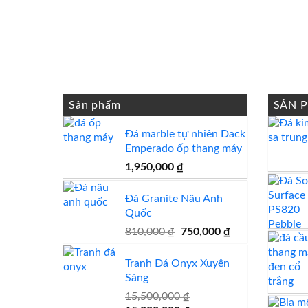
Sản phẩm
SẢN 
Đá marble tự nhiên Dack
Emperado ốp thang máy
1,950,000
₫
Đá Granite Nâu Anh
Quốc
Giá
Giá
810,000
₫
750,000
₫
gốc
hiện
là:
tại
Tranh Đá Onyx Xuyên
810,000 ₫.
là:
Sáng
750,000 ₫.
15,500,000
₫