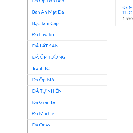
Đá Ốp Bàn Bếp
Đá Ma
Bàn Ăn Mặt Đá
Tia C
1,55
Bậc Tam Cấp
Đá Lavabo
ĐÁ LÁT SÀN
ĐÁ ỐP TƯỜNG
Tranh Đá
Đá Ốp Mộ
ĐÁ TỰ NHIÊN
Đá Granite
Đá Marble
Đá Onyx