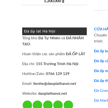
1,200,000
₫
CỬA H
Đá ốp lát Hà Nội
Chuyên t
Tổng kho
Đá Tự Nhiên
và
ĐÁ NHÂN
trình:
TẠO
.
Đá ốp b
Hoàn thiện các sản phẩm
ĐÁ ỐP LÁT
Đá ốp c
Địa chỉ:
155 Trường Trinh Hà Nội
Đá ốp mặ
Hotline/Zalo:
0766 129 129
Đá ốp t
Email:
lienhe@daoplathanoi.net
Đá Gran
Website:
daoplathanoi.net
Đá Marb