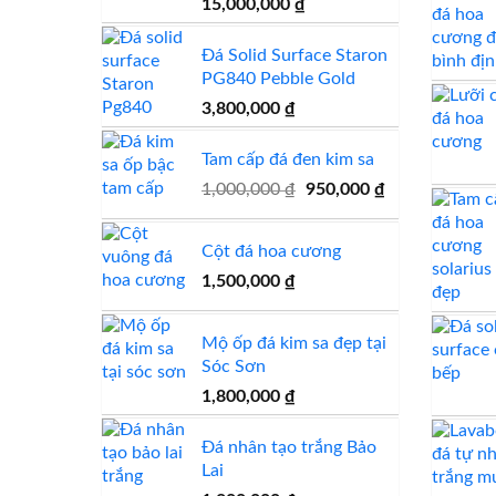
Giá
Giá
15,000,000
₫
gốc
hiện
là:
tại
Đá Solid Surface Staron
15,500,000 ₫.
là:
PG840 Pebble Gold
15,000,000 ₫.
3,800,000
₫
Tam cấp đá đen kim sa
Giá
Giá
1,000,000
₫
950,000
₫
gốc
hiện
là:
tại
Cột đá hoa cương
1,000,000 ₫.
là:
1,500,000
₫
950,000 ₫.
Mộ ốp đá kim sa đẹp tại
Sóc Sơn
1,800,000
₫
Đá nhân tạo trắng Bảo
Lai