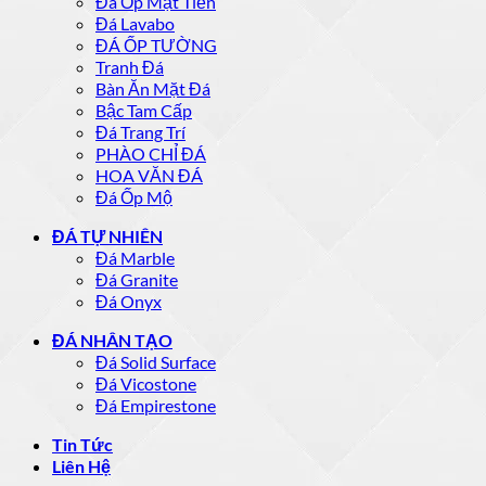
Đá Ốp Mặt Tiền
Đá Lavabo
ĐÁ ỐP TƯỜNG
Tranh Đá
Bàn Ăn Mặt Đá
Bậc Tam Cấp
Đá Trang Trí
PHÀO CHỈ ĐÁ
HOA VĂN ĐÁ
Đá Ốp Mộ
ĐÁ TỰ NHIÊN
Đá Marble
Đá Granite
Đá Onyx
ĐÁ NHÂN TẠO
Đá Solid Surface
Đá Vicostone
Đá Empirestone
Tin Tức
Liên Hệ