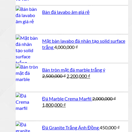
là:
tại
1,200,000 ₫.
là:
Bàn đá lavabo âm giá rẻ
1,100,000 ₫.
Mặt bàn lavabo đá nhân tạo solid surface
trắng
4,000,000
₫
Bàn tròn mặt đá marble trắng ý
Giá
Giá
2,500,000
₫
2,200,000
₫
gốc
hiện
là:
tại
2,500,000 ₫.
là:
Đá Marble Crema Marfil
2,000,000
₫
2,200,000 ₫.
Giá
Giá
1,800,000
₫
gốc
hiện
là:
tại
2,000,000 ₫.
là:
Đá Granite Trắng Ánh Đồng
450,000
₫
1,800,000 ₫.