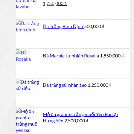
Giá
Giá
1,750,000
₫
gốc
hiện
là:
tại
1,800,000 ₫.
là:
Đá Trắng Bình Định
500,000
₫
1,750,000 ₫.
Đá Marble tự nhiên Rosalia
1,850,000
₫
Đá trắng sứ nhân tạo
1,250,000
₫
Mộ đá granite trắng muối Yên Bái tại
Hưng Yên
2,500,000
₫