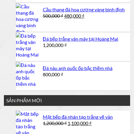
Cầu thang đá hoa cương vàng bình định
Giá
Giá
500,000
₫
480,000
₫
gốc
hiện
là:
tại
500,000 ₫.
là:
Đá bếp trắng vân mây tại Hoàng Mai
480,000 ₫.
1,200,000
₫
Đá nâu anh quốc ốp bậc thềm nhà
800,000
₫
SẢN PHẨM MỚI
Mặt bếp đá nhân tạo trắng vẽ vân
Giá
Giá
1,200,000
₫
1,100,000
₫
gốc
hiện