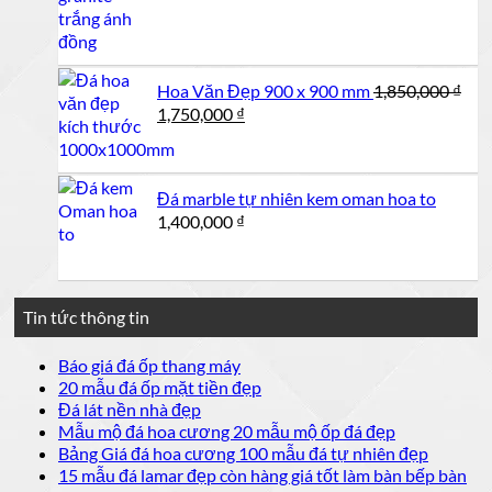
Hoa Văn Đẹp 900 x 900 mm
1,850,000
₫
Giá
Giá
1,750,000
₫
gốc
hiện
là:
tại
1,850,000 ₫.
là:
Đá marble tự nhiên kem oman hoa to
1,750,000 ₫.
1,400,000
₫
Tin tức thông tin
Không
Báo giá đá ốp thang máy
có
Không
20 mẫu đá ốp mặt tiền đẹp
bình
có
Không
Đá lát nền nhà đẹp
luận
bình
có
Không
Mẫu mộ đá hoa cương 20 mẫu mộ ốp đá đẹp
ở
luận
bình
có
Không
Bảng Giá đá hoa cương 100 mẫu đá tự nhiên đẹp
Báo
ở
luận
bình
có
15 mẫu đá lamar đẹp còn hàng giá tốt làm bàn bếp bàn
giá
ở
20