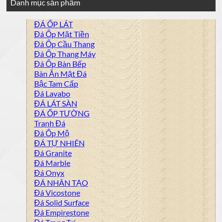
Danh mục sản phẩm
ĐÁ ỐP LÁT
Đá Ốp Mặt Tiền
Đá Ốp Cầu Thang
Đá Ốp Thang Máy
Đá Ốp Bàn Bếp
Bàn Ăn Mặt Đá
Bậc Tam Cấp
Đá Lavabo
ĐÁ LÁT SÀN
ĐÁ ỐP TƯỜNG
Tranh Đá
Đá Ốp Mộ
ĐÁ TỰ NHIÊN
Đá Granite
Đá Marble
Đá Onyx
ĐÁ NHÂN TẠO
Đá Vicostone
Đá Solid Surface
Đá Empirestone