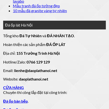
luận
bình
Không
lavabo
đá
mẫu
Đá
ở
luận
có
Không
Mẫu tranh đá ốp tường đẹp
ốp
đá
lát
Mẫu
ở
bình
có
Không
10 mẫu đá granite vàng tự nhiên
thang
nền
ốp
mộ
Bảng
luận
bình
có
máy
nhà
mặt
ở
luận
đá
Giá
bình
đẹp
tiền
ở
đá
15
luận
hoa
Đá ốp lát Hà Nội
mẫu
đẹp
Mẫu
ở
cương
hoa
cương
đá
tranh
10
20
Tổng kho
Đá Tự Nhiên
và
ĐÁ NHÂN TẠO
.
đá
mẫu
mẫu
100
lamar
mẫu
đẹp
ốp
đá
mộ
Hoàn thiện các sản phẩm
ĐÁ ỐP LÁT
đá
còn
tường
granite
ốp
hàng
vàng
tự
đẹp
đá
Địa chỉ:
155 Trường Trinh Hà Nội
giá
tự
nhiên
đẹp
Hotline/Zalo:
tốt
0766 129 129
nhiên
đẹp
làm
Email:
lienhe@daoplathanoi.net
bàn
bếp
Website:
daoplathanoi.net
bàn
lavabo
CỬA HÀNG
Chuyên thi công lắp đặt tại công trình:
Đá ốp bàn bếp
.