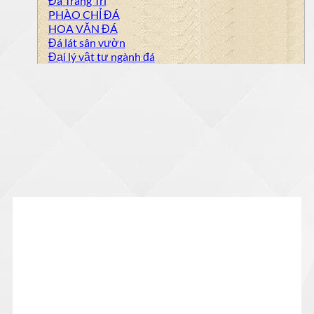
Đá Trang Trí
PHÀO CHỈ ĐÁ
HOA VĂN ĐÁ
Đá lát sân vườn
Đại lý vật tư ngành đá