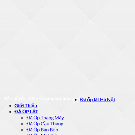
Bản quyền 2026 ©
daoplathanoi.net
Đá ốp lát Hà Nội
Giới Thiệu
ĐÁ ỐP LÁT
Đá Ốp Thang Máy
Đá Ốp Cầu Thang
Đá Ốp Bàn Bếp