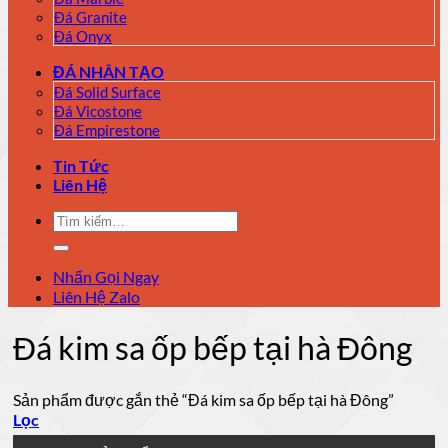
Đá Granite
Đá Onyx
ĐÁ NHÂN TẠO
Đá Solid Surface
Đá Vicostone
Đá Empirestone
Tin Tức
Liên Hệ
Tìm
kiếm:
Nhấn Gọi Ngay
Liên Hệ Zalo
Đá kim sa ốp bếp tại hà Đông
Sản phẩm được gắn thẻ “Đá kim sa ốp bếp tại hà Đông”
Lọc