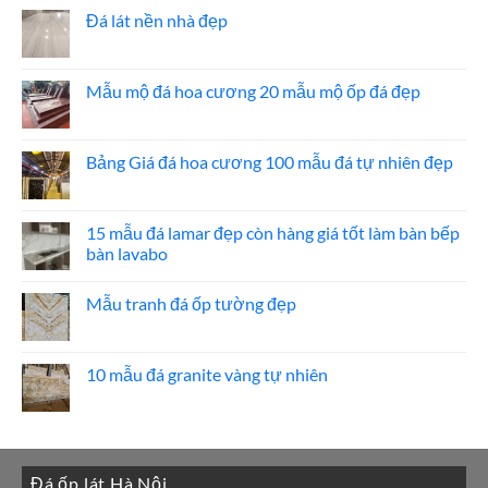
bình
ốp
luận
Đá lát nền nhà đẹp
thang
ở
máy
20
Không
mẫu
có
đá
bình
ốp
luận
Mẫu mộ đá hoa cương 20 mẫu mộ ốp đá đẹp
mặt
ở
tiền
Đá
Không
đẹp
lát
có
nền
bình
nhà
luận
Bảng Giá đá hoa cương 100 mẫu đá tự nhiên đẹp
đẹp
ở
Mẫu
Không
mộ
có
đá
bình
hoa
luận
15 mẫu đá lamar đẹp còn hàng giá tốt làm bàn bếp
cương
ở
bàn lavabo
20
Bảng
mẫu
Giá
Không
mộ
đá
có
ốp
hoa
Mẫu tranh đá ốp tường đẹp
bình
đá
cương
luận
đẹp
100
Không
ở
mẫu
có
15
đá
bình
mẫu
tự
luận
10 mẫu đá granite vàng tự nhiên
đá
nhiên
ở
lamar
đẹp
Mẫu
Không
đẹp
tranh
có
còn
đá
bình
hàng
ốp
luận
giá
tường
ở
tốt
đẹp
10
làm
Đá ốp lát Hà Nội
mẫu
bàn