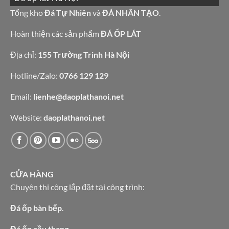
đá
bếp
granite
Tổng kho
Đá Tự Nhiên
và
ĐÁ NHÂN TẠO
.
bàn
vàng
lavabo
tự
nhiên
Hoàn thiện các sản phẩm
ĐÁ ỐP LÁT
Địa chỉ:
155 Trường Trinh Hà Nội
Hotline/Zalo:
0766 129 129
Email:
lienhe@daoplathanoi.net
Website:
daoplathanoi.net
CỬA HÀNG
Chuyên thi công lắp đặt tại công trình:
Đá ốp bàn bếp
.
Đá ốp cầu thang.