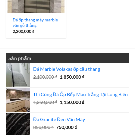
Đá ốp thang máy marble
vân gỗ thẳng
2,200,000
₫
Sản phẩm
Đá Marble Volakas ốp cầu thang
Giá
Giá
2,100,000
₫
1,850,000
₫
gốc
hiện
là:
tại
Thi Công Đá Ốp Bếp Màu Trắng Tại Long Biên
2,100,000 ₫.
là:
Giá
1,850,000 ₫.
Giá
1,350,000
₫
1,150,000
₫
gốc
hiện
là:
tại
Đá Granite Đen Vân Mây
1,350,000 ₫.
là:
Giá
Giá
850,000
₫
750,000
₫
1,150,000 ₫.
gốc
hiện