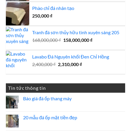
Phào chỉ đá nhân tạo
250,000
₫
Tranh đá sơn thủy hữu tình xuyên sáng 205
Giá
Giá
168,000,000
₫
158,000,000
₫
gốc
hiện
là:
tại
Lavabo Đá Nguyên khối Đen Chỉ Hồng
168,000,000 ₫.
là:
Giá
Giá
2,400,000
₫
2,310,000
₫
158,000,000 ₫.
gốc
hiện
là:
tại
2,400,000 ₫.
là:
Tin tức thông tin
2,310,000 ₫.
Báo giá đá ốp thang máy
Không
có
bình
luận
20 mẫu đá ốp mặt tiền đẹp
ở
Báo
Không
giá
có
đá