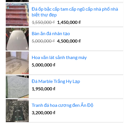
là:
tại
Đá ốp bậc cấp tam cấp ngũ cấp nhà phố nhà
850,000 ₫.
là:
biệt thự đẹp
750,000 ₫.
Giá
Giá
1,550,000
₫
1,450,000
₫
gốc
hiện
Bàn ăn đá nhân tạo
là:
tại
1,550,000 ₫.
là:
Giá
Giá
5,000,000
₫
4,500,000
₫
1,450,000 ₫.
gốc
hiện
là:
tại
Hoa văn lát sảnh thang máy
5,000,000 ₫.
là:
5,000,000
₫
4,500,000 ₫.
Đá Marble Trắng Hy Lạp
1,950,000
₫
Tranh đá hoa cương đen Ấn Độ
3,200,000
₫