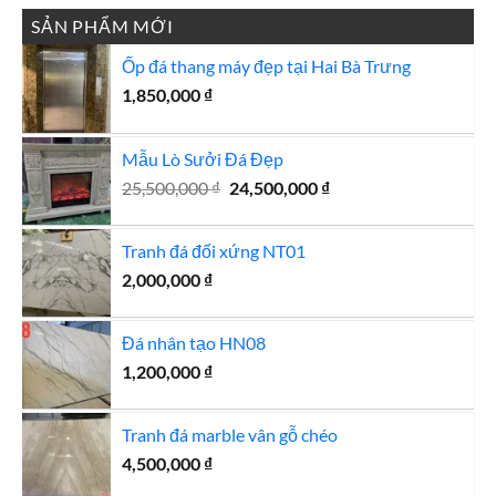
SẢN PHẨM MỚI
Ốp đá thang máy đẹp tại Hai Bà Trưng
1,850,000
₫
Mẫu Lò Sưởi Đá Đẹp
Giá
Giá
25,500,000
₫
24,500,000
₫
gốc
hiện
là:
tại
Tranh đá đối xứng NT01
25,500,000 ₫.
là:
2,000,000
₫
24,500,000 ₫.
Đá nhân tạo HN08
1,200,000
₫
Tranh đá marble vân gỗ chéo
4,500,000
₫