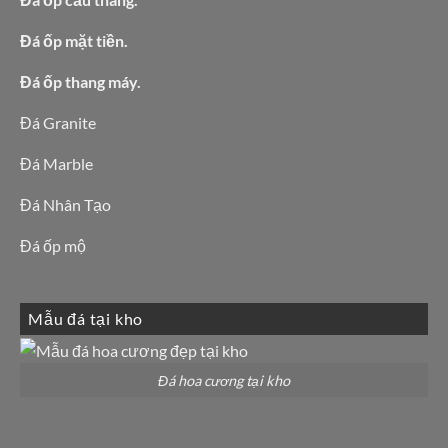
Đá ốp mặt tiền.
Đá ốp thang máy.
Đá Granite
Đá Marble
Đá Nhân Tạo
Đá ốp mộ
Mẫu đá tại kho
Đá hoa cương tại kho