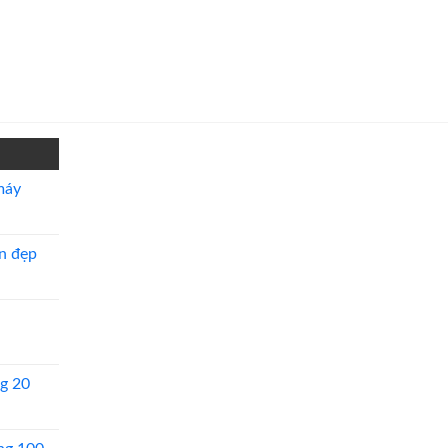
máy
n đẹp
g 20