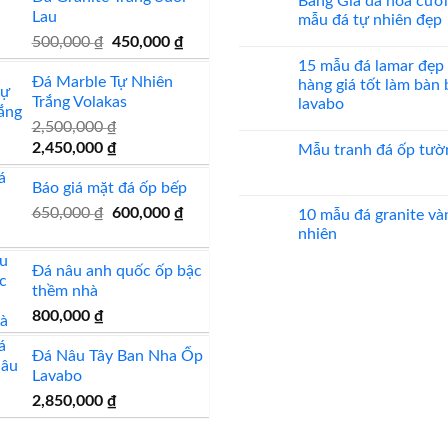
Bảng Giá đá hoa cươ
bình
đẹp
Lau
luận
mẫu đá tự nhiên đẹp
ở
Giá
Giá
500,000
₫
450,000
₫
Mẫu
Không
mộ
có
gốc
hiện
15 mẫu đá lamar đẹp
đá
bình
Đá Marble Tự Nhiên
hoa
là:
tại
luận
hàng giá tốt làm bàn
cương
ở
Trắng Volakas
500,000 ₫.
là:
lavabo
20
Bảng
mẫu
Giá
450,000 ₫.
2,500,000
₫
Không
mộ
đá
có
Giá
Giá
ốp
hoa
2,450,000
₫
Mẫu tranh đá ốp tườ
bình
đá
cương
luận
gốc
hiện
đẹp
100
Không
ở
mẫu
có
Báo giá mặt đá ốp bếp
là:
tại
15
đá
bình
mẫu
2,500,000 ₫.
là:
Giá
Giá
tự
650,000
₫
600,000
₫
luận
10 mẫu đá granite và
đá
nhiên
ở
2,450,000 ₫.
lamar
gốc
hiện
nhiên
đẹp
Mẫu
đẹp
tranh
là:
tại
còn
Không
đá
hàng
Đá nâu anh quốc ốp bậc
có
650,000 ₫.
là:
ốp
giá
bình
tường
thềm nhà
600,000 ₫.
tốt
luận
đẹp
làm
ở
800,000
₫
bàn
10
bếp
mẫu
bàn
đá
Đá Nâu Tây Ban Nha Ốp
lavabo
granite
vàng
Lavabo
tự
nhiên
2,850,000
₫