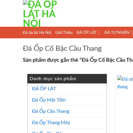
Skip
to
content
Đá ốp lát Hà Nội
Giới Thiệu
ĐÁ ỐP LÁT
ĐÁ TỰ NHIÊN
Đá Ốp Cổ Bậc Cầu Thang
Sản phẩm được gắn thẻ “Đá Ốp Cổ Bậc Cầu Th
Danh mục sản phẩm
ĐÁ ỐP LÁT
Đá Ốp Mặt Tiền
Đá Ốp Cầu Thang
Đá Ốp Thang Máy