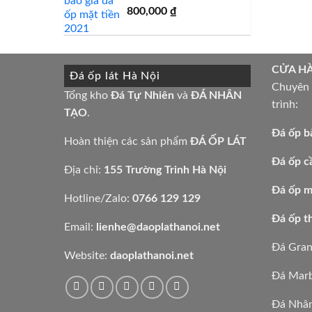
4,000,000 ₫.
là:
800,000
₫
3,700,000 ₫.
CỬA H
Đá ốp lát Hà Nội
Chuyên t
Tổng kho
Đá Tự Nhiên
và
ĐÁ NHÂN
trình:
TẠO
.
Đá ốp b
Hoàn thiện các sản phẩm
ĐÁ ỐP LÁT
Đá ốp c
Địa chỉ:
155 Trường Trinh Hà Nội
Đá ốp mặ
Hotline/Zalo:
0766 129 129
Đá ốp t
Email:
lienhe@daoplathanoi.net
Đá Gran
Website:
daoplathanoi.net
Đá Marb
Đá Nhân