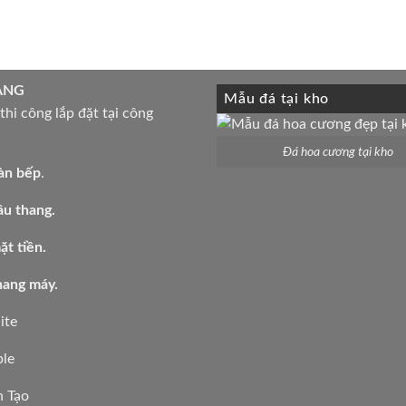
ÀNG
Mẫu đá tại kho
hi công lắp đặt tại công
Đá hoa cương tại kho
àn bếp
.
ầu thang.
t tiền.
hang máy.
ite
le
 Tạo