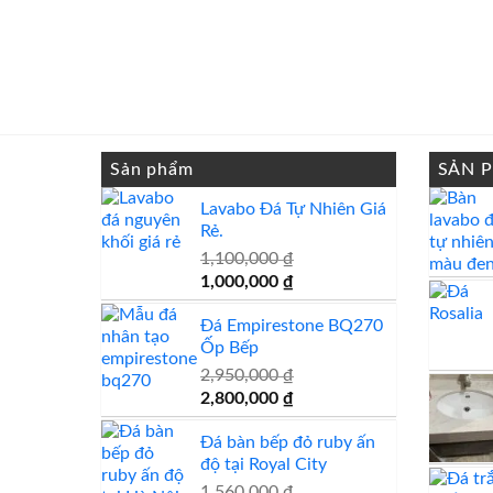
Sản phẩm
SẢN 
Lavabo Đá Tự Nhiên Giá
Rẻ.
1,100,000
₫
Giá
Giá
1,000,000
₫
gốc
hiện
Đá Empirestone BQ270
là:
tại
Ốp Bếp
1,100,000 ₫.
là:
1,000,000 ₫.
2,950,000
₫
Giá
Giá
2,800,000
₫
gốc
hiện
Đá bàn bếp đỏ ruby ấn
là:
tại
độ tại Royal City
2,950,000 ₫.
là:
2,800,000 ₫.
1,560,000
₫