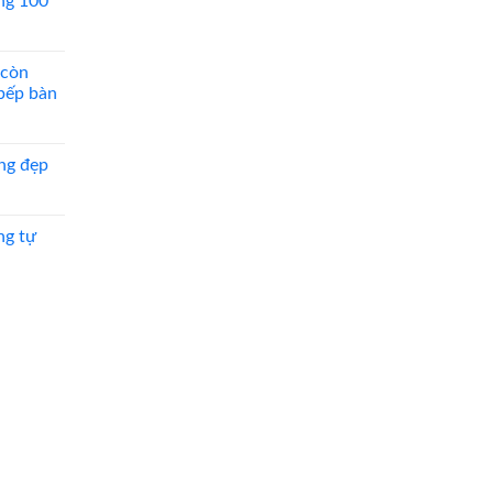
ng 100
 còn
 bếp bàn
ng đẹp
ng tự