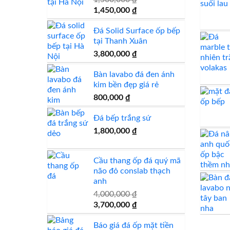
Giá
Giá
1,450,000
₫
gốc
hiện
Đá Solid Surface ốp bếp
là:
tại
tại Thanh Xuân
1,560,000 ₫.
là:
1,450,000 ₫.
3,800,000
₫
Bàn lavabo đá đen ánh
kim bền đẹp giá rẻ
800,000
₫
Đá bếp trắng sứ
1,800,000
₫
Cầu thang ốp đá quý mã
não đỏ conslab thạch
anh
4,000,000
₫
Giá
Giá
3,700,000
₫
gốc
hiện
Báo giá đá ốp mặt tiền
là:
tại