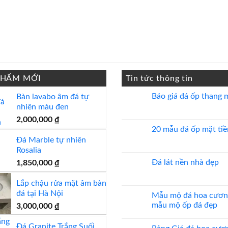
PHẨM MỚI
Tin tức thông tin
Báo giá đá ốp thang 
Bàn lavabo âm đá tự
nhiên màu đen
Không
có
2,000,000
₫
bình
luận
20 mẫu đá ốp mặt tiề
ở
Đá Marble tự nhiên
Báo
Không
giá
có
Rosalia
đá
bình
ốp
luận
Đá lát nền nhà đẹp
1,850,000
₫
thang
ở
máy
20
Không
mẫu
có
Lắp chậu rửa mặt âm bàn
đá
bình
đá tại Hà Nội
ốp
luận
Mẫu mộ đá hoa cươn
mặt
ở
mẫu mộ ốp đá đẹp
3,000,000
₫
tiền
Đá
đẹp
lát
Không
nền
có
Đá Granite Trắng Suối
nhà