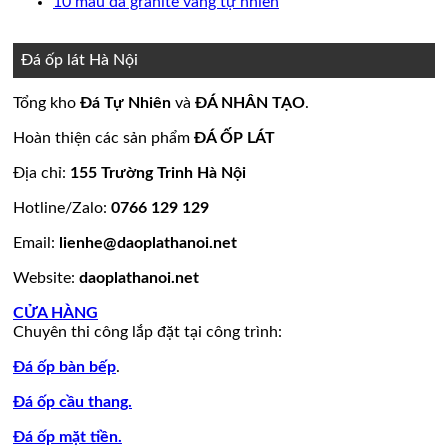
bình
có
Không
10 mẫu đá granite vàng tự nhiên
nền
thang
ốp
mộ
Bảng
luận
bình
có
ở
nhà
máy
mặt
đá
Giá
luận
bình
15
đẹp
tiền
ở
hoa
đá
luận
Đá ốp lát Hà Nội
mẫu
đẹp
Mẫu
ở
cương
hoa
đá
tranh
10
20
cương
Tổng kho
Đá Tự Nhiên
và
ĐÁ NHÂN TẠO
.
lamar
đá
mẫu
mẫu
100
đẹp
ốp
đá
mộ
mẫu
Hoàn thiện các sản phẩm
ĐÁ ỐP LÁT
còn
tường
granite
ốp
đá
hàng
đẹp
vàng
đá
tự
Địa chỉ:
155 Trường Trinh Hà Nội
giá
tự
đẹp
nhiên
Hotline/Zalo:
0766 129 129
tốt
nhiên
đẹp
làm
Email:
lienhe@daoplathanoi.net
bàn
bếp
Website:
daoplathanoi.net
bàn
lavabo
CỬA HÀNG
Chuyên thi công lắp đặt tại công trình:
Đá ốp bàn bếp
.
Đá ốp cầu thang.
Đá ốp mặt tiền.