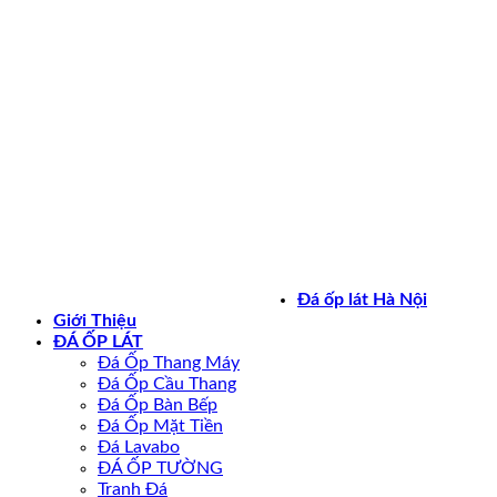
Bản quyền 2026 ©
daoplathanoi.net
Đá ốp lát Hà Nội
Giới Thiệu
ĐÁ ỐP LÁT
Đá Ốp Thang Máy
Đá Ốp Cầu Thang
Đá Ốp Bàn Bếp
Đá Ốp Mặt Tiền
Đá Lavabo
ĐÁ ỐP TƯỜNG
Tranh Đá