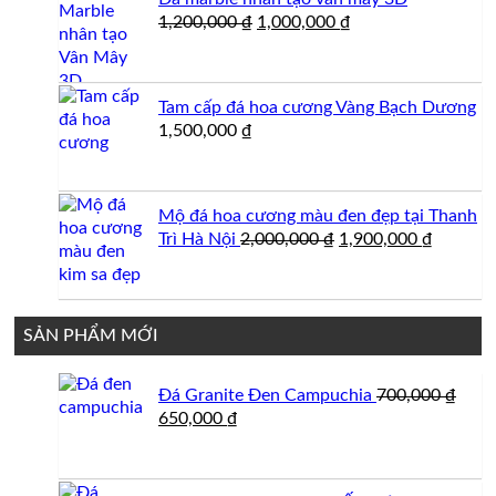
1,200,000
Giá
Giá
1,200,000
₫
1,000,000
₫
gốc
hiện
là:
tại
1,200,000 ₫.
là:
Tam cấp đá hoa cương Vàng Bạch Dương
1,000,000 ₫.
1,500,000
₫
Mộ đá hoa cương màu đen đẹp tại Thanh
Giá
Giá
Trì Hà Nội
2,000,000
₫
1,900,000
₫
gốc
hiện
là:
tại
2,000,000 ₫.
là:
1,900,0
SẢN PHẨM MỚI
Đá Granite Đen Campuchia
700,000
₫
Giá
Giá
650,000
₫
gốc
hiện
là:
tại
700,000 ₫.
là: