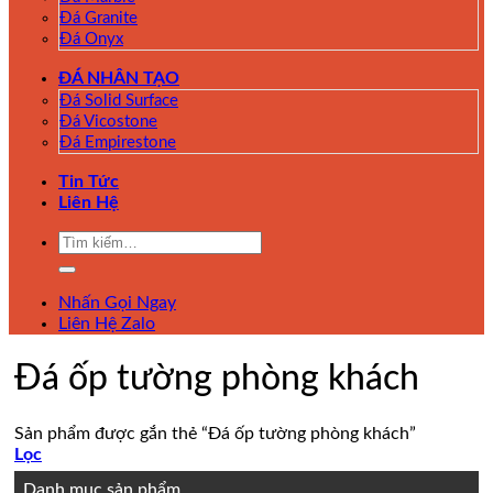
Đá Granite
Đá Onyx
ĐÁ NHÂN TẠO
Đá Solid Surface
Đá Vicostone
Đá Empirestone
Tin Tức
Liên Hệ
Tìm
kiếm:
Nhấn Gọi Ngay
Liên Hệ Zalo
Đá ốp tường phòng khách
Sản phẩm được gắn thẻ “Đá ốp tường phòng khách”
Lọc
Danh mục sản phẩm