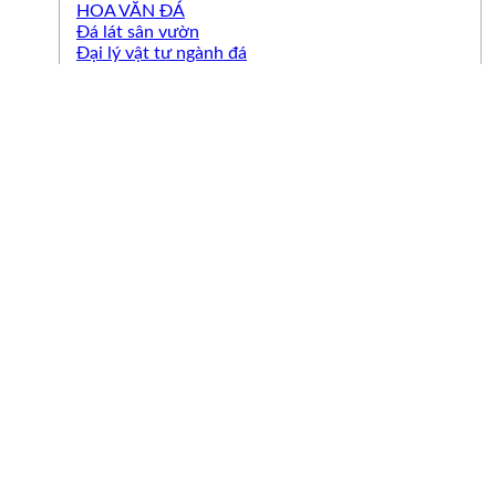
HOA VĂN ĐÁ
Đá lát sân vườn
Đại lý vật tư ngành đá