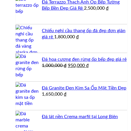
Đá Terrazzo Thạch Anh Ốp Bếp Tường
650,000 ₫.
Bếp Bền Đẹp Giá Rẻ
2,500,000
₫
Chiếu nghỉ cầu thang ốp đá đẹp đơn giản
giá rẻ
1,800,000
₫
Đá hoa cương đen rừng ốp bếp đẹp giá rẻ
Giá
Giá
1,000,000
₫
950,000
₫
gốc
hiện
là:
tại
1,000,000 ₫.
là:
Đá Granite Đen Kim Sa Ốp Mặt Tiền Đẹp
950,000 ₫.
1,650,000
₫
Đá lát nền Crema marfil tại Long Biên