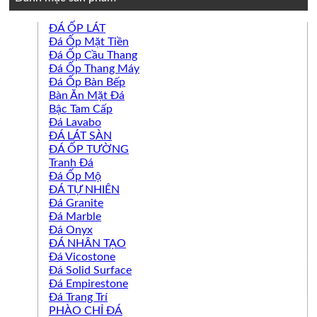
ĐÁ ỐP LÁT
Đá Ốp Mặt Tiền
Đá Ốp Cầu Thang
Đá Ốp Thang Máy
Đá Ốp Bàn Bếp
Bàn Ăn Mặt Đá
Bậc Tam Cấp
Đá Lavabo
ĐÁ LÁT SÀN
ĐÁ ỐP TƯỜNG
Tranh Đá
Đá Ốp Mộ
ĐÁ TỰ NHIÊN
Đá Granite
Đá Marble
Đá Onyx
ĐÁ NHÂN TẠO
Đá Vicostone
Đá Solid Surface
Đá Empirestone
Đá Trang Trí
PHÀO CHỈ ĐÁ