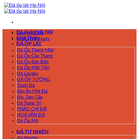
Skip
to
content
Đá ốp lát Hà Nội
Liên Hệ Zalo
Giới Thiệu
Nhấn Gọi Ngay
ĐÁ ỐP LÁT
Đá Ốp Thang Máy
Đá Ốp Cầu Thang
Đá Ốp Bàn Bếp
Đá Ốp Mặt Tiền
Đá Lavabo
ĐÁ ỐP TƯỜNG
Tranh Đá
Bàn Ăn Mặt Đá
Bậc Tam Cấp
Đá Trang Trí
PHÀO CHỈ ĐÁ
HOA VĂN ĐÁ
Đá Ốp Mộ
ĐÁ TỰ NHIÊN
Đá Marble