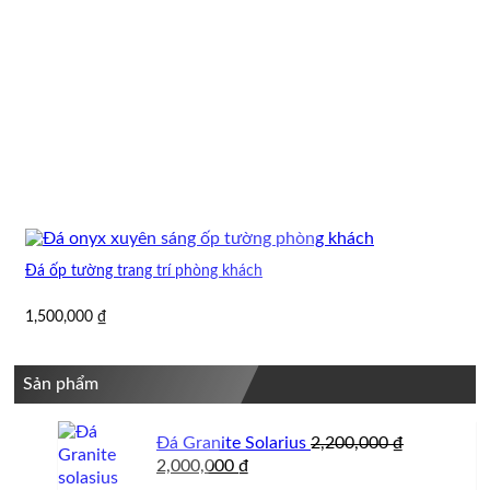
Đá ốp tường trang trí phòng khách
1,500,000
₫
Sản phẩm
Đá Granite Solarius
2,200,000
₫
Giá
Giá
2,000,000
₫
gốc
hiện