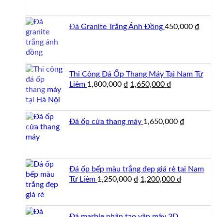
là:
tại
2,200,000 ₫.
là:
Đá Granite Trắng Ánh Đồng
450,000
₫
2,000,000 ₫.
Thi Công Đá Ốp Thang Máy Tại Nam Từ
Giá
Giá
Liêm
1,800,000
₫
1,650,000
₫
gốc
hiện
là:
tại
1,800,000 ₫.
là:
Đá ốp cửa thang máy
1,650,000
₫
1,650,000 ₫.
Đá ốp bếp màu trắng đẹp giá rẻ tại Nam
Giá
Giá
Từ Liêm
1,250,000
₫
1,200,000
₫
gốc
hiện
là:
tại
1,250,000 ₫.
là:
Đá marble nhân tạo vân mây 3D