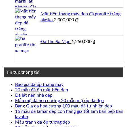
Mặt tiền thang máy đẹp đá granite trắng
alaska
2,000,000
₫
Đá Tím Sa Mạc
1,250,000
₫
Tin tức thông tin
Không
Báo giá đá ốp thang máy
có
Không
20 mẫu đá ốp mặt tiền đẹp
Không
bình
có
Đá lát nền nhà đẹp
có
luận
bình
Không
Mẫu mộ đá hoa cương 20 mẫu mộ ốp đá đẹp
ở
bình
luận
có
Không
Bảng Giá đá hoa cương 100 mẫu đá tự nhiên đẹp
Báo
ở
luận
bình
có
15 mẫu đá lamar đẹp còn hàng giá tốt làm bàn bếp bàn
ở
giá
20
Không
luận
bình
lavabo
Đá
đá
mẫu
ở
có
Không
luận
Mẫu tranh đá ốp tường đẹp
lát
ốp
đá
Mẫu
ở