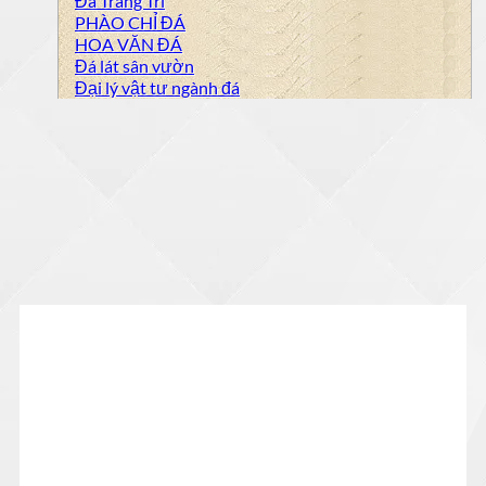
Đá Trang Trí
PHÀO CHỈ ĐÁ
HOA VĂN ĐÁ
Đá lát sân vườn
Đại lý vật tư ngành đá