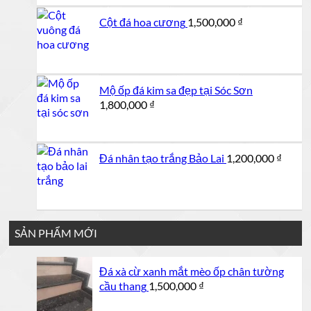
1,000,000 ₫.
là:
Cột đá hoa cương
1,500,000
₫
950,000 ₫.
Mộ ốp đá kim sa đẹp tại Sóc Sơn
1,800,000
₫
Đá nhân tạo trắng Bảo Lai
1,200,000
₫
SẢN PHẨM MỚI
Đá xà cừ xanh mắt mèo ốp chân tường
cầu thang
1,500,000
₫