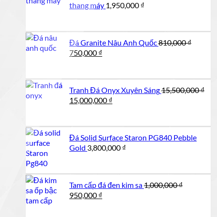
thang máy
1,950,000
₫
Đá Granite Nâu Anh Quốc
810,000
₫
Giá
Giá
750,000
₫
gốc
hiện
là:
tại
810,000 ₫.
là:
Tranh Đá Onyx Xuyên Sáng
15,500,000
₫
750,000 ₫.
Giá
Giá
15,000,000
₫
gốc
hiện
là:
tại
15,500,000 ₫.
là:
Đá Solid Surface Staron PG840 Pebble
15,000,000 ₫.
Gold
3,800,000
₫
Tam cấp đá đen kim sa
1,000,000
₫
Giá
Giá
950,000
₫
gốc
hiện
là:
tại