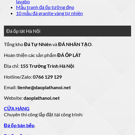
luận
bình
Không
lavabo
đá
mẫu
Đá
ở
luận
có
Không
Mẫu tranh đá ốp tường đẹp
ốp
đá
lát
Mẫu
ở
bình
có
Không
10 mẫu đá granite vàng tự nhiên
thang
nền
ốp
mộ
Bảng
luận
bình
có
máy
nhà
mặt
ở
luận
đá
Giá
bình
đẹp
tiền
ở
đá
15
luận
hoa
Đá ốp lát Hà Nội
mẫu
đẹp
Mẫu
ở
cương
hoa
cương
đá
tranh
10
20
Tổng kho
Đá Tự Nhiên
và
ĐÁ NHÂN TẠO
.
đá
mẫu
mẫu
100
lamar
mẫu
đẹp
ốp
đá
mộ
Hoàn thiện các sản phẩm
ĐÁ ỐP LÁT
đá
còn
tường
granite
ốp
hàng
vàng
tự
đẹp
đá
Địa chỉ:
155 Trường Trinh Hà Nội
giá
tự
nhiên
đẹp
Hotline/Zalo:
tốt
0766 129 129
nhiên
đẹp
làm
Email:
lienhe@daoplathanoi.net
bàn
bếp
Website:
daoplathanoi.net
bàn
lavabo
CỬA HÀNG
Chuyên thi công lắp đặt tại công trình:
Đá ốp bàn bếp
.