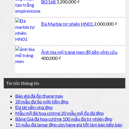
BQ168
3,200,000
₫
Đá Marble tự nhiên HN01
2,000,000
₫
Ảnh bia mộ tráng men độ bền vĩnh cửu
400,000
₫
Tin tức thông tin
Không
Báo giá đá ốp thang máy
có
Không
20 mẫu đá ốp mặt tiền đẹp
bình
có
Không
Đá lát nền nhà đẹp
luận
bình
có
Không
Mẫu mộ đá hoa cương 20 mẫu mộ ốp đá đẹp
ở
luận
bình
có
Không
Bảng Giá đá hoa cương 100 mẫu đá tự nhiên đẹp
Báo
ở
luận
bình
có
15 mẫu đá lamar đẹp còn hàng giá tốt làm bàn bếp bàn
giá
ở
20