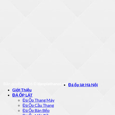
Bản quyền 2026 ©
daoplathanoi.net
Đá ốp lát Hà Nội
Giới Thiệu
ĐÁ ỐP LÁT
Đá Ốp Thang Máy
Đá Ốp Cầu Thang
Đá Ốp Bàn Bếp