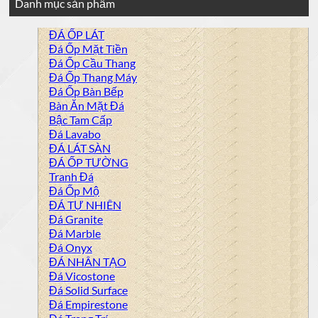
Danh mục sản phẩm
ĐÁ ỐP LÁT
Đá Ốp Mặt Tiền
Đá Ốp Cầu Thang
Đá Ốp Thang Máy
Đá Ốp Bàn Bếp
Bàn Ăn Mặt Đá
Bậc Tam Cấp
Đá Lavabo
ĐÁ LÁT SÀN
ĐÁ ỐP TƯỜNG
Tranh Đá
Đá Ốp Mộ
ĐÁ TỰ NHIÊN
Đá Granite
Đá Marble
Đá Onyx
ĐÁ NHÂN TẠO
Đá Vicostone
Đá Solid Surface
Đá Empirestone