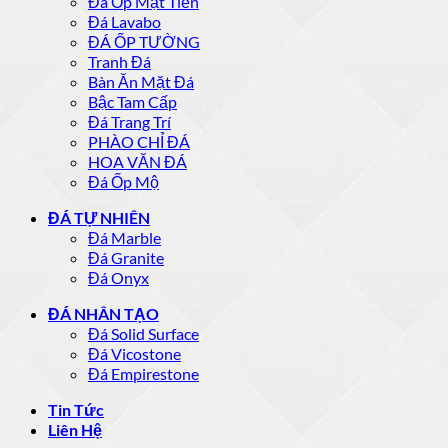
Đá Ốp Mặt Tiền
Đá Lavabo
ĐÁ ỐP TƯỜNG
Tranh Đá
Bàn Ăn Mặt Đá
Bậc Tam Cấp
Đá Trang Trí
PHÀO CHỈ ĐÁ
HOA VĂN ĐÁ
Đá Ốp Mộ
ĐÁ TỰ NHIÊN
Đá Marble
Đá Granite
Đá Onyx
ĐÁ NHÂN TẠO
Đá Solid Surface
Đá Vicostone
Đá Empirestone
Tin Tức
Liên Hệ