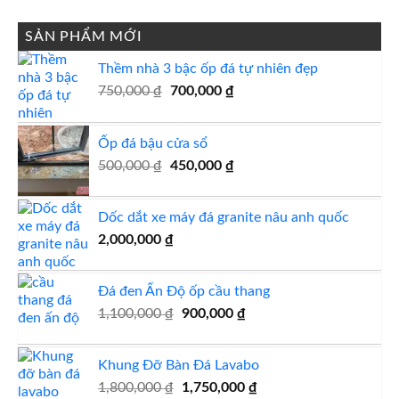
là:
tại
2,000,000 ₫.
là:
SẢN PHẨM MỚI
1,900,000 ₫.
Thềm nhà 3 bậc ốp đá tự nhiên đẹp
Giá
Giá
750,000
₫
700,000
₫
gốc
hiện
là:
tại
Ốp đá bậu cửa sổ
750,000 ₫.
là:
Giá
700,000 ₫.
Giá
500,000
₫
450,000
₫
gốc
hiện
là:
tại
Dốc dắt xe máy đá granite nâu anh quốc
500,000 ₫.
là:
2,000,000
₫
450,000 ₫.
Đá đen Ấn Độ ốp cầu thang
Giá
Giá
1,100,000
₫
900,000
₫
gốc
hiện
là:
tại
Khung Đỡ Bàn Đá Lavabo
1,100,000 ₫.
là:
Giá
Giá
1,800,000
₫
1,750,000
900,000 ₫.
₫