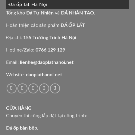
làm
Đá ốp lát Hà Nội
mẫu
bàn
đá
bếp
granite
Tổng kho
Đá Tự Nhiên
và
ĐÁ NHÂN TẠO
.
bàn
vàng
lavabo
tự
nhiên
Hoàn thiện các sản phẩm
ĐÁ ỐP LÁT
Địa chỉ:
155 Trường Trinh Hà Nội
Hotline/Zalo:
0766 129 129
Email:
lienhe@daoplathanoi.net
Website:
daoplathanoi.net
CỬA HÀNG
Chuyên thi công lắp đặt tại công trình:
Đá ốp bàn bếp
.