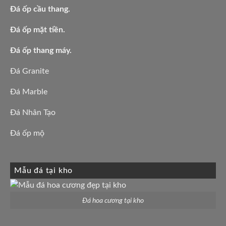
Đá ốp cầu thang.
Đá ốp mặt tiền.
Đá ốp thang máy.
Đá Granite
Đá Marble
Đá Nhân Tạo
Đá ốp mộ
Mẫu đá tại kho
Đá hoa cương tại kho