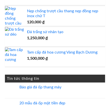
gốc
hiện
là:
tại
Nẹp chống trượt cầu thang nẹp đồng nẹp
1,800,000 ₫.
là:
inox chữ T
1,750,000 ₫.
120,000
₫
Đá trắng sứ nhân tạo
1,250,000
₫
Tam cấp đá hoa cương Vàng Bạch Dương
1,500,000
₫
Tin tức thông tin
Báo giá đá ốp thang máy
Không
có
bình
luận
20 mẫu đá ốp mặt tiền đẹp
ở
Báo
Không