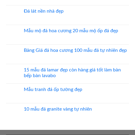
giá
có
đá
bình
ốp
luận
Đá lát nền nhà đẹp
thang
ở
máy
20
Không
mẫu
có
đá
bình
ốp
luận
Mẫu mộ đá hoa cương 20 mẫu mộ ốp đá đẹp
mặt
ở
tiền
Đá
Không
đẹp
lát
có
nền
bình
nhà
luận
Bảng Giá đá hoa cương 100 mẫu đá tự nhiên đẹp
đẹp
ở
Mẫu
Không
mộ
có
đá
bình
hoa
luận
15 mẫu đá lamar đẹp còn hàng giá tốt làm bàn
cương
ở
bếp bàn lavabo
20
Bảng
mẫu
Giá
Không
mộ
đá
có
ốp
hoa
Mẫu tranh đá ốp tường đẹp
bình
đá
cương
luận
đẹp
100
Không
ở
mẫu
có
15
đá
bình
mẫu
tự
luận
10 mẫu đá granite vàng tự nhiên
đá
nhiên
ở
lamar
đẹp
Mẫu
Không
đẹp
tranh
có
còn
đá
bình
hàng
ốp
luận
giá
tường
ở
tốt
đẹp
10