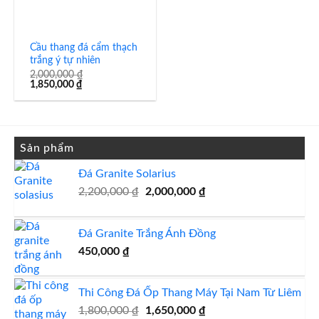
Cầu thang đá cẩm thạch
trắng ý tự nhiên
2,000,000
₫
Giá
Giá
1,850,000
₫
gốc
hiện
là:
tại
2,000,000 ₫.
là:
1,850,000 ₫.
Sản phẩm
Đá Granite Solarius
Giá
Giá
2,200,000
₫
2,000,000
₫
gốc
hiện
là:
tại
Đá Granite Trắng Ánh Đồng
2,200,000 ₫.
là:
2,000,000 ₫.
450,000
₫
Thi Công Đá Ốp Thang Máy Tại Nam Từ Liêm
Giá
Giá
1,800,000
₫
1,650,000
₫