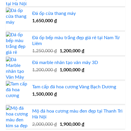
gốc
hiện
là:
tại
Đá ốp cửa thang máy
1,800,000 ₫.
là:
1,650,000
₫
1,650,000 ₫.
Đá ốp bếp màu trắng đẹp giá rẻ tại Nam Từ
Liêm
Giá
Giá
1,250,000
₫
1,200,000
₫
gốc
hiện
Đá marble nhân tạo vân mây 3D
là:
tại
1,250,000 ₫.
là:
Giá
Giá
1,200,000
₫
1,000,000
₫
1,200,000 ₫.
gốc
hiện
là:
tại
Tam cấp đá hoa cương Vàng Bạch Dương
1,200,000 ₫.
là:
1,500,000
₫
1,000,000 ₫.
Mộ đá hoa cương màu đen đẹp tại Thanh Trì
Hà Nội
Giá
Giá
2,000,000
₫
1,900,000
₫
gốc
hiện