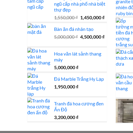
ngũ cấp nhà phố nhà biệt
750,000 ₫.
thự đẹp
Giá
Giá
1,550,000
₫
1,450,000
₫
gốc
hiện
Bàn ăn đá nhân tạo
là:
tại
1,550,000 ₫.
là:
Giá
Giá
5,000,000
₫
4,500,000
₫
1,450,000 ₫.
gốc
hiện
là:
tại
Hoa văn lát sảnh thang
5,000,000 ₫.
là:
máy
4,500,000 ₫.
5,000,000
₫
Đá Marble Trắng Hy Lạp
1,950,000
₫
Tranh đá hoa cương đen
Ấn Độ
3,200,000
₫