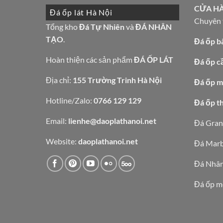
CỬA H
Đá ốp lát Hà Nội
Chuyên t
Tổng kho
Đá Tự Nhiên
và
ĐÁ NHÂN
TẠO
.
Đá ốp b
Hoàn thiện các sản phẩm
ĐÁ ỐP LÁT
Đá ốp c
Địa chỉ:
155 Trường Trinh Hà Nội
Đá ốp mặ
Hotline/Zalo:
0766 129 129
Đá ốp t
Email:
lienhe@daoplathanoi.net
Đá Gran
Website:
daoplathanoi.net
Đá Marb
Đá Nhân
Đá ốp m