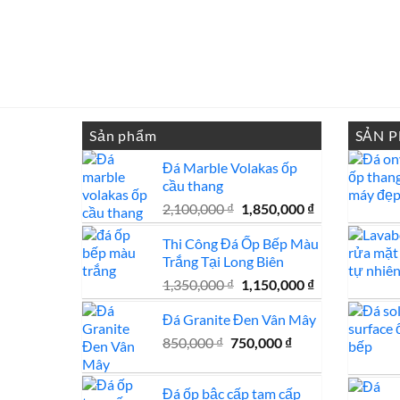
Sản phẩm
SẢN 
Đá Marble Volakas ốp
cầu thang
Giá
Giá
2,100,000
₫
1,850,000
₫
gốc
hiện
Thi Công Đá Ốp Bếp Màu
là:
tại
Trắng Tại Long Biên
2,100,000 ₫.
là:
1,850,000 ₫.
Giá
Giá
1,350,000
₫
1,150,000
₫
gốc
hiện
Đá Granite Đen Vân Mây
là:
tại
1,350,000 ₫.
là:
Giá
Giá
850,000
₫
750,000
₫
1,150,000 ₫.
gốc
hiện
là:
tại
Đá ốp bậc cấp tam cấp
850,000 ₫.
là: