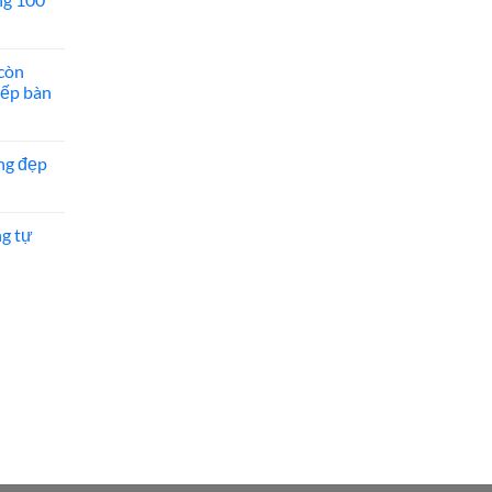
còn
bếp bàn
ng đẹp
ng tự