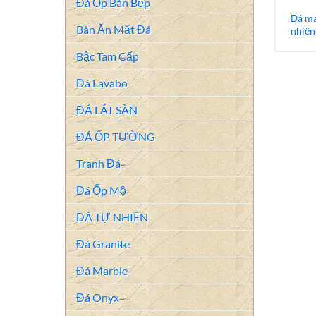
Đá Ốp Bàn Bếp
Đá ma
Bàn Ăn Mặt Đá
nhiên
Bậc Tam Cấp
Đá Lavabo
ĐÁ LÁT SÀN
ĐÁ ỐP TƯỜNG
Tranh Đá
Đá Ốp Mộ
ĐÁ TỰ NHIÊN
Đá Granite
Đá Marble
Đá Onyx