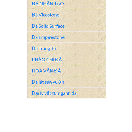
ĐÁ NHÂN TẠO
Đá Vicostone
Đá Solid Surface
Đá Empirestone
Đá Trang Trí
PHÀO CHỈ ĐÁ
HOA VĂN ĐÁ
Đá lát sân vườn
Đại lý vật tư ngành đá