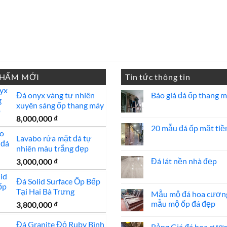
PHẨM MỚI
Tin tức thông tin
Đá onyx vàng tự nhiên
Báo giá đá ốp thang 
xuyên sáng ốp thang máy
Không
có
8,000,000
₫
bình
luận
20 mẫu đá ốp mặt tiề
ở
Lavabo rửa mặt đá tự
Báo
Không
giá
có
nhiên màu trắng đẹp
đá
bình
ốp
luận
Đá lát nền nhà đẹp
3,000,000
₫
thang
ở
máy
20
Không
mẫu
có
Đá Solid Surface Ốp Bếp
đá
bình
Tại Hai Bà Trưng
ốp
luận
Mẫu mộ đá hoa cươn
mặt
ở
mẫu mộ ốp đá đẹp
3,800,000
₫
tiền
Đá
đẹp
lát
Không
nền
có
Đá Granite Đỏ Ruby Bình
nhà
Bảng Giá đá hoa cươ