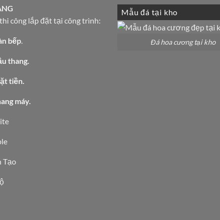
ÀNG
Mẫu đá tại kho
hi công lắp đặt tại công trình:
àn bếp
.
Đá hoa cương tại kho
ầu thang.
t tiền.
hang máy.
ite
le
 Tạo
ộ