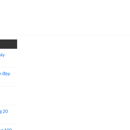
máy
n đẹp
g 20
ng 100