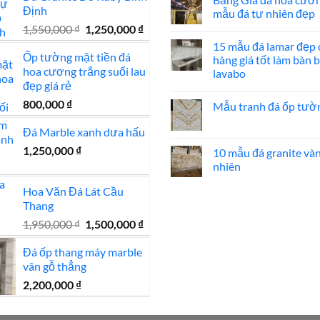
bình
đẹp
Định
luận
mẫu đá tự nhiên đẹp
ở
Giá
Giá
1,550,000
₫
1,250,000
₫
Mẫu
Không
mộ
có
gốc
hiện
15 mẫu đá lamar đẹp 
đá
bình
Ốp tường mặt tiền đá
hoa
là:
tại
luận
hàng giá tốt làm bàn 
cương
ở
hoa cương trắng suối lau
1,550,000 ₫.
là:
lavabo
20
Bảng
đẹp giá rẻ
mẫu
Giá
1,250,000 ₫.
Không
mộ
đá
có
800,000
₫
ốp
hoa
Mẫu tranh đá ốp tườ
bình
đá
cương
luận
đẹp
100
Không
ở
Đá Marble xanh dưa hấu
mẫu
có
15
đá
bình
mẫu
1,250,000
₫
tự
luận
10 mẫu đá granite và
đá
nhiên
ở
lamar
nhiên
đẹp
Mẫu
đẹp
tranh
còn
Không
đá
Hoa Văn Đá Lát Cầu
hàng
có
ốp
giá
bình
Thang
tường
tốt
luận
đẹp
làm
ở
Giá
Giá
1,950,000
₫
1,500,000
₫
bàn
10
gốc
hiện
bếp
mẫu
bàn
đá
Đá ốp thang máy marble
là:
tại
lavabo
granite
vân gỗ thẳng
vàng
1,950,000 ₫.
là:
tự
1,500,000 ₫.
2,200,000
₫
nhiên