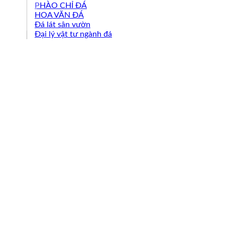
PHÀO CHỈ ĐÁ
HOA VĂN ĐÁ
Đá lát sân vườn
Đại lý vật tư ngành đá