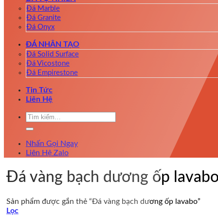
Đá Marble
Đá Granite
Đá Onyx
ĐÁ NHÂN TẠO
Đá Solid Surface
Đá Vicostone
Đá Empirestone
Tin Tức
Liên Hệ
Tìm
kiếm:
Nhấn Gọi Ngay
Liên Hệ Zalo
Đá vàng bạch dương ốp lavab
Sản phẩm được gắn thẻ “Đá vàng bạch dương ốp lavabo”
Lọc