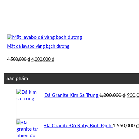
Mặt đá lavabo vàng bạch dương
Giá
Giá
4,500,000
₫
4,000,000
₫
gốc
hiện
là:
tại
4,500,000 ₫.
là:
Sản phẩm
4,000,000 ₫.
Giá
Đá Granite Kim Sa Trung
1,200,000
₫
900,
gốc
là:
1,200
Đá Granite Đỏ Ruby Bình Định
1,550,000
₫