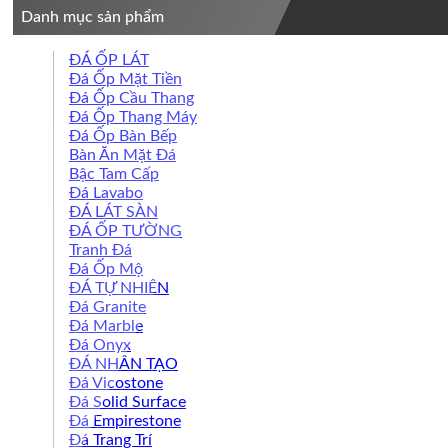
Danh mục sản phẩm
ĐÁ ỐP LÁT
Đá Ốp Mặt Tiền
Đá Ốp Cầu Thang
Đá Ốp Thang Máy
Đá Ốp Bàn Bếp
Bàn Ăn Mặt Đá
Bậc Tam Cấp
Đá Lavabo
ĐÁ LÁT SÀN
ĐÁ ỐP TƯỜNG
Tranh Đá
Đá Ốp Mộ
ĐÁ TỰ NHIÊN
Đá Granite
Đá Marble
Đá Onyx
ĐÁ NHÂN TẠO
Đá Vicostone
Đá Solid Surface
Đá Empirestone
Đá Trang Trí