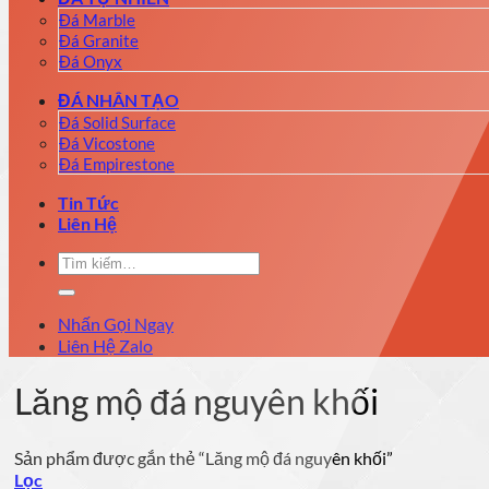
Đá Marble
Đá Granite
Đá Onyx
ĐÁ NHÂN TẠO
Đá Solid Surface
Đá Vicostone
Đá Empirestone
Tin Tức
Liên Hệ
Tìm
kiếm:
Nhấn Gọi Ngay
Liên Hệ Zalo
Lăng mộ đá nguyên khối
Sản phẩm được gắn thẻ “Lăng mộ đá nguyên khối”
Lọc