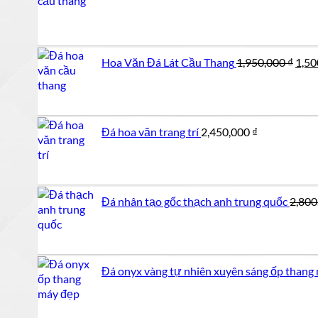
gốc
là:
250,000 ₫
Giá
Hoa Văn Đá Lát Cầu Thang
1,950,000
₫
1,50
gốc
là:
1,95
Đá hoa văn trang trí
2,450,000
₫
Đá nhân tạo gốc thạch anh trung quốc
2,800
Đá onyx vàng tự nhiên xuyên sáng ốp thang