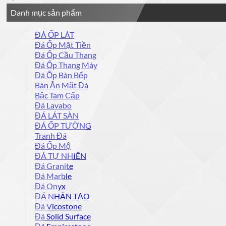
Danh mục sản phẩm
ĐÁ ỐP LÁT
Đá Ốp Mặt Tiền
Đá Ốp Cầu Thang
Đá Ốp Thang Máy
Đá Ốp Bàn Bếp
Bàn Ăn Mặt Đá
Bậc Tam Cấp
Đá Lavabo
ĐÁ LÁT SÀN
ĐÁ ỐP TƯỜNG
Tranh Đá
Đá Ốp Mộ
ĐÁ TỰ NHIÊN
Đá Granite
Đá Marble
Đá Onyx
ĐÁ NHÂN TẠO
Đá Vicostone
Đá Solid Surface