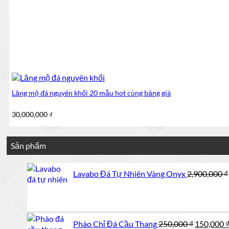
Lăng mộ đá nguyên khối 20 mẫu hot cùng bảng giá
30,000,000
₫
Sản phẩm
Lavabo Đá Tự Nhiên Vàng Onyx
2,900,000
₫
Giá
Phào Chỉ Đá Cầu Thang
250,000
₫
150,000