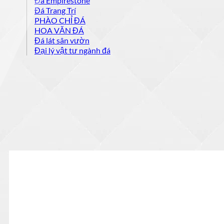
Đá Empirestone
Đá Trang Trí
PHÀO CHỈ ĐÁ
HOA VĂN ĐÁ
Đá lát sân vườn
Đại lý vật tư ngành đá