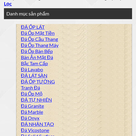
Lọc
Danh mục sản phẩm
ĐÁ ỐP LÁT
Đá Ốp Mặt Tiền
Đá Ốp Cầu Thang
Đá Ốp Thang Máy
Đá Ốp Bàn Bếp
Bàn Ăn Mặt Đá
Bậc Tam Cấp
Đá Lavabo
ĐÁ LÁT SÀN
ĐÁ ỐP TƯỜNG
Tranh Đá
Đá Ốp Mộ
ĐÁ TỰ NHIÊN
Đá Granite
Đá Marble
Đá Onyx
ĐÁ NHÂN TẠO
Đá Vicostone