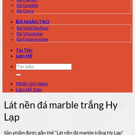
Đá Granite
Đá Onyx
ĐÁ NHÂN TẠO
Đá Solid Surface
Đá Vicostone
Đá Empirestone
Tin Tức
Liên Hệ
Tìm
kiếm:
Nhấn Gọi Ngay
Liên Hệ Zalo
Lát nền đá marble trắng Hy
Lạp
Sản phẩm được gắn thẻ “Lát nền đá marble trắng Hy Lạp”