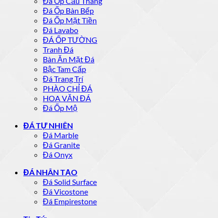
Đá Ốp Cầu Thang
Đá Ốp Bàn Bếp
Đá Ốp Mặt Tiền
Đá Lavabo
ĐÁ ỐP TƯỜNG
Tranh Đá
Bàn Ăn Mặt Đá
Bậc Tam Cấp
Đá Trang Trí
PHÀO CHỈ ĐÁ
HOA VĂN ĐÁ
Đá Ốp Mộ
ĐÁ TỰ NHIÊN
Đá Marble
Đá Granite
Đá Onyx
ĐÁ NHÂN TẠO
Đá Solid Surface
Đá Vicostone
Đá Empirestone