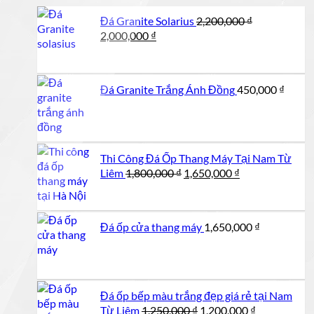
Đá Granite Solarius
2,200,000
₫
Giá
Giá
2,000,000
₫
gốc
hiện
là:
tại
2,200,000 ₫.
là:
Đá Granite Trắng Ánh Đồng
450,000
₫
2,000,000 ₫.
Thi Công Đá Ốp Thang Máy Tại Nam Từ
Giá
Giá
Liêm
1,800,000
₫
1,650,000
₫
gốc
hiện
là:
tại
1,800,000 ₫.
là:
Đá ốp cửa thang máy
1,650,000
₫
1,650,000 ₫.
Đá ốp bếp màu trắng đẹp giá rẻ tại Nam
Giá
Giá
Từ Liêm
1,250,000
₫
1,200,000
₫