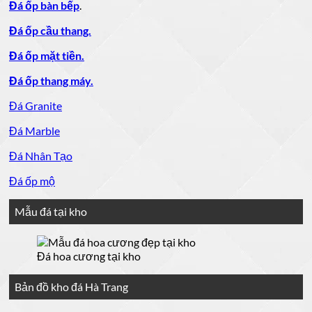
Đá ốp bàn bếp
.
Đá ốp cầu thang.
Đá ốp mặt tiền.
Đá ốp thang máy.
Đá Granite
Đá Marble
Đá Nhân Tạo
Đá ốp mộ
Mẫu đá tại kho
Đá hoa cương tại kho
Bản đồ kho đá Hà Trang