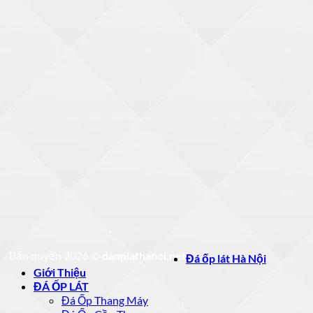
Bản quyền 2026 ©
daoplathanoi.net
Đá ốp lát Hà Nội
Giới Thiệu
ĐÁ ỐP LÁT
Đá Ốp Thang Máy