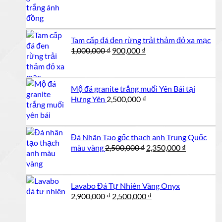
Tam cấp đá đen rừng trải thảm đỏ xa mạc
Giá
Giá
1,000,000
₫
900,000
₫
gốc
hiện
là:
tại
1,000,000 ₫.
là:
Mộ đá granite trắng muối Yên Bái tại
900,000 ₫.
Hưng Yên
2,500,000
₫
Đá Nhân Tạo gốc thạch anh Trung Quốc
Giá
Giá
màu vàng
2,500,000
₫
2,350,000
₫
gốc
hiện
là:
tại
2,500,000 ₫.
là:
Lavabo Đá Tự Nhiên Vàng Onyx
2,350,000 
Giá
Giá
2,900,000
₫
2,500,000
₫
gốc
hiện
là:
tại