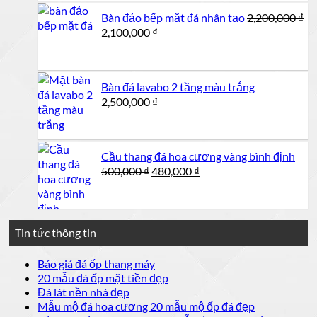
2,900,000 ₫.
là:
Bàn đảo bếp mặt đá nhân tạo
2,200,000
₫
2,500,000 ₫.
Giá
Giá
2,100,000
₫
gốc
hiện
là:
tại
2,200,000 ₫.
là:
Bàn đá lavabo 2 tầng màu trắng
2,100,000 ₫.
2,500,000
₫
Cầu thang đá hoa cương vàng bình định
Giá
Giá
500,000
₫
480,000
₫
gốc
hiện
là:
tại
500,000 ₫.
là:
480,000 ₫.
Tin tức thông tin
Không
Báo giá đá ốp thang máy
có
Không
20 mẫu đá ốp mặt tiền đẹp
bình
có
Không
Đá lát nền nhà đẹp
luận
bình
có
Không
Mẫu mộ đá hoa cương 20 mẫu mộ ốp đá đẹp
ở