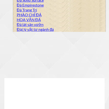
Đá Solid Surface
Đá Empirestone
Đá Trang Trí
PHÀO CHỈ ĐÁ
HOA VĂN ĐÁ
Đá lát sân vườn
Đại lý vật tư ngành đá