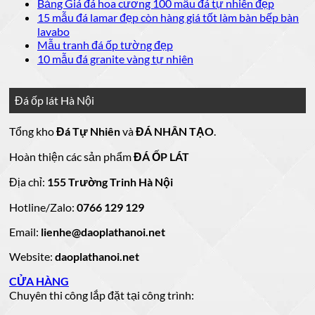
luận
bình
có
Không
Bảng Giá đá hoa cương 100 mẫu đá tự nhiên đẹp
Báo
ở
luận
bình
có
15 mẫu đá lamar đẹp còn hàng giá tốt làm bàn bếp bàn
giá
ở
20
luận
bình
Không
lavabo
đá
mẫu
Đá
ở
luận
có
Không
Mẫu tranh đá ốp tường đẹp
ốp
đá
lát
Mẫu
ở
bình
có
Không
10 mẫu đá granite vàng tự nhiên
thang
nền
ốp
mộ
Bảng
luận
bình
có
máy
nhà
mặt
ở
luận
đá
Giá
bình
đẹp
tiền
ở
đá
15
luận
hoa
Đá ốp lát Hà Nội
mẫu
đẹp
Mẫu
ở
cương
hoa
cương
đá
tranh
10
20
Tổng kho
Đá Tự Nhiên
và
ĐÁ NHÂN TẠO
.
đá
mẫu
mẫu
100
lamar
mẫu
đẹp
ốp
đá
mộ
Hoàn thiện các sản phẩm
ĐÁ ỐP LÁT
đá
còn
tường
granite
ốp
hàng
vàng
tự
đẹp
đá
Địa chỉ:
155 Trường Trinh Hà Nội
giá
tự
nhiên
đẹp
Hotline/Zalo:
tốt
0766 129 129
nhiên
đẹp
làm
Email:
lienhe@daoplathanoi.net
bàn
bếp
Website:
daoplathanoi.net
bàn
lavabo
CỬA HÀNG
Chuyên thi công lắp đặt tại công trình: