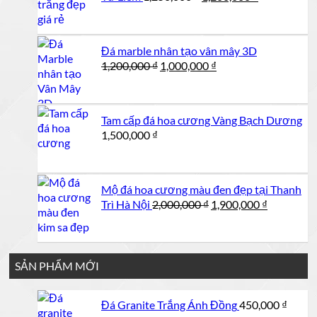
gốc
hiện
là:
tại
1,250,000 ₫.
là:
Đá marble nhân tạo vân mây 3D
1,200,000 ₫.
Giá
Giá
1,200,000
₫
1,000,000
₫
gốc
hiện
là:
tại
1,200,000 ₫.
là:
Tam cấp đá hoa cương Vàng Bạch Dương
1,000,000 ₫.
1,500,000
₫
Mộ đá hoa cương màu đen đẹp tại Thanh
Giá
Giá
Trì Hà Nội
2,000,000
₫
1,900,000
₫
gốc
hiện
là:
tại
2,000,000 ₫.
là:
1,900,000 
SẢN PHẨM MỚI
Đá Granite Trắng Ánh Đồng
450,000
₫