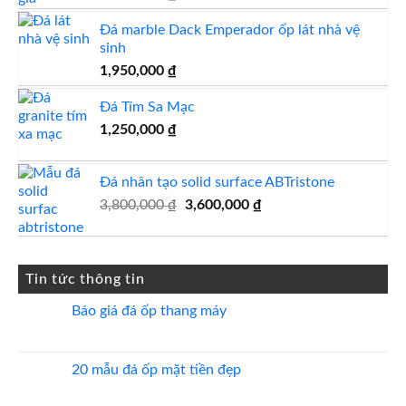
Đá marble Dack Emperador ốp lát nhà vệ
sinh
1,950,000
₫
Đá Tím Sa Mạc
1,250,000
₫
Đá nhân tạo solid surface ABTristone
Giá
Giá
3,800,000
₫
3,600,000
₫
gốc
hiện
là:
tại
3,800,000 ₫.
là:
Tin tức thông tin
3,600,000 ₫.
Báo giá đá ốp thang máy
Không
có
bình
luận
20 mẫu đá ốp mặt tiền đẹp
ở
Báo
Không
giá
có