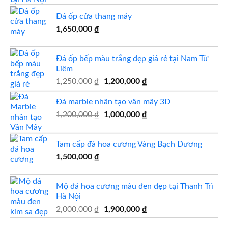
là:
tại
Đá ốp cửa thang máy
1,800,000 ₫.
là:
1,650,000
₫
1,650,000 ₫.
Đá ốp bếp màu trắng đẹp giá rẻ tại Nam Từ
Liêm
Giá
Giá
1,250,000
₫
1,200,000
₫
gốc
hiện
Đá marble nhân tạo vân mây 3D
là:
tại
1,250,000 ₫.
là:
Giá
Giá
1,200,000
₫
1,000,000
₫
1,200,000 ₫.
gốc
hiện
là:
tại
Tam cấp đá hoa cương Vàng Bạch Dương
1,200,000 ₫.
là:
1,500,000
₫
1,000,000 ₫.
Mộ đá hoa cương màu đen đẹp tại Thanh Trì
Hà Nội
Giá
Giá
2,000,000
₫
1,900,000
₫
gốc
hiện