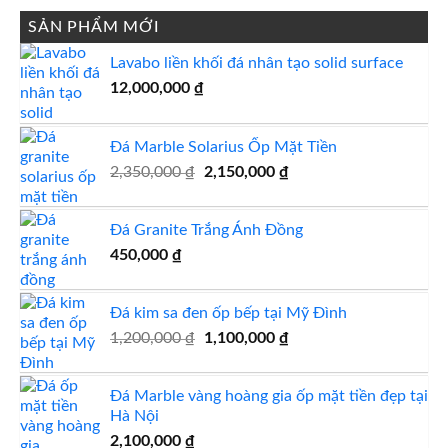
là:
tại
2,000,000 ₫.
là:
SẢN PHẨM MỚI
1,900,000 ₫.
Lavabo liền khối đá nhân tạo solid surface
12,000,000
₫
Đá Marble Solarius Ốp Mặt Tiền
Giá
Giá
2,350,000
₫
2,150,000
₫
gốc
hiện
là:
tại
Đá Granite Trắng Ánh Đồng
2,350,000 ₫.
là:
450,000
₫
2,150,000 ₫.
Đá kim sa đen ốp bếp tại Mỹ Đình
Giá
Giá
1,200,000
₫
1,100,000
₫
gốc
hiện
là:
tại
Đá Marble vàng hoàng gia ốp mặt tiền đẹp tại
1,200,000 ₫.
là:
Hà Nội
1,100,000 ₫.
2,100,000
₫