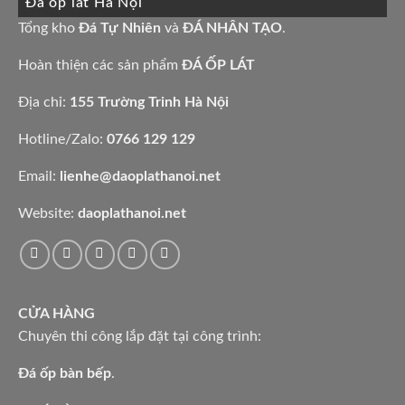
Đá ốp lát Hà Nội
mẫu
bàn
đá
bếp
granite
Tổng kho
Đá Tự Nhiên
và
ĐÁ NHÂN TẠO
.
bàn
vàng
lavabo
tự
nhiên
Hoàn thiện các sản phẩm
ĐÁ ỐP LÁT
Địa chỉ:
155 Trường Trinh Hà Nội
Hotline/Zalo:
0766 129 129
Email:
lienhe@daoplathanoi.net
Website:
daoplathanoi.net
CỬA HÀNG
Chuyên thi công lắp đặt tại công trình:
Đá ốp bàn bếp
.