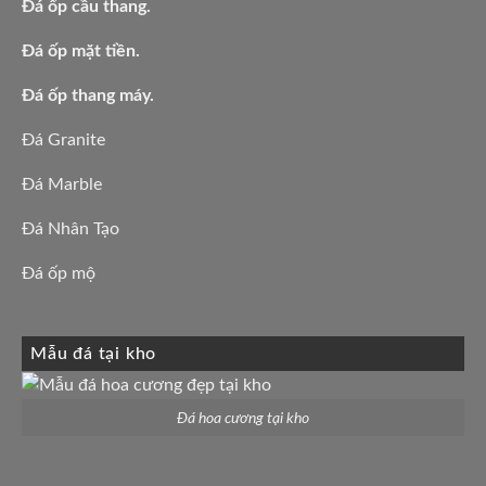
Đá ốp cầu thang.
Đá ốp mặt tiền.
Đá ốp thang máy.
Đá Granite
Đá Marble
Đá Nhân Tạo
Đá ốp mộ
Mẫu đá tại kho
Đá hoa cương tại kho