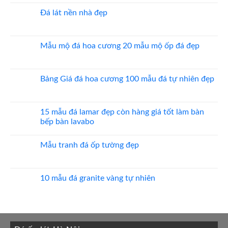
đá
bình
ốp
luận
Đá lát nền nhà đẹp
thang
ở
máy
20
Không
mẫu
có
đá
bình
ốp
luận
Mẫu mộ đá hoa cương 20 mẫu mộ ốp đá đẹp
mặt
ở
tiền
Đá
Không
đẹp
lát
có
nền
bình
nhà
luận
Bảng Giá đá hoa cương 100 mẫu đá tự nhiên đẹp
đẹp
ở
Mẫu
Không
mộ
có
đá
bình
hoa
luận
15 mẫu đá lamar đẹp còn hàng giá tốt làm bàn
cương
ở
bếp bàn lavabo
20
Bảng
mẫu
Giá
Không
mộ
đá
có
ốp
hoa
Mẫu tranh đá ốp tường đẹp
bình
đá
cương
luận
đẹp
100
Không
ở
mẫu
có
15
đá
bình
mẫu
tự
luận
10 mẫu đá granite vàng tự nhiên
đá
nhiên
ở
lamar
đẹp
Mẫu
Không
đẹp
tranh
có
còn
đá
bình
hàng
ốp
luận
giá
tường
ở
tốt
đẹp
10
làm