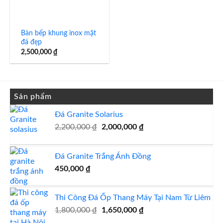
Bàn bếp khung inox mặt
đá đẹp
2,500,000
₫
Sản phẩm
Đá Granite Solarius
Giá
Giá
2,200,000
₫
2,000,000
₫
gốc
hiện
là:
tại
Đá Granite Trắng Ánh Đồng
2,200,000 ₫.
là:
2,000,000 ₫.
450,000
₫
Thi Công Đá Ốp Thang Máy Tại Nam Từ Liêm
Giá
Giá
1,800,000
₫
1,650,000
₫
gốc
hiện