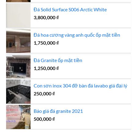
là:
tại
Đá Solid Surface S006 Arctic White
1,250,000 ₫.
là:
3,800,000
₫
1,100,000 ₫.
Đá hoa cương vàng anh quốc ốp mặt tiền
1,750,000
₫
Đá Granite ốp mặt tiền
1,250,000
₫
Con sơn inox 304 đỡ bàn đá lavabo giá đại lý
250,000
₫
Báo giá đá granite 2021
500,000
₫