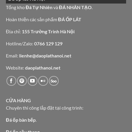
đá
bếp
granite
Tổng kho
Đá Tự Nhiên
và
ĐÁ NHÂN TẠO
.
bàn
vàng
lavabo
tự
nhiên
Hoàn thiện các sản phẩm
ĐÁ ỐP LÁT
Địa chỉ:
155 Trường Trinh Hà Nội
Hotline/Zalo:
0766 129 129
Email:
lienhe@daoplathanoi.net
Website:
daoplathanoi.net
CỬA HÀNG
Chuyên thi công lắp đặt tại công trình:
Đá ốp bàn bếp
.
Đá ốp cầu thang.