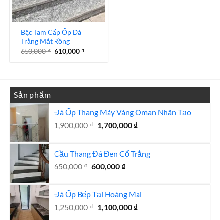
Bậc Tam Cấp Ốp Đá
Trắng Mắt Rồng
Giá
Giá
650,000
₫
610,000
₫
gốc
hiện
là:
tại
650,000 ₫.
là:
610,000 ₫.
Sản phẩm
Đá Ốp Thang Máy Vàng Oman Nhân Tạo
Giá
Giá
1,900,000
₫
1,700,000
₫
gốc
hiện
là:
tại
Cầu Thang Đá Đen Cổ Trắng
1,900,000 ₫.
là:
Giá
Giá
1,700,000 ₫.
650,000
₫
600,000
₫
gốc
hiện
là:
tại
Đá Ốp Bếp Tại Hoàng Mai
650,000 ₫.
là:
Giá
Giá
1,250,000
₫
1,100,000
600,000 ₫.
₫
gốc
hiện