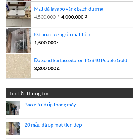
Mặt đá lavabo vàng bạch dương
Giá
Giá
4,500,000
₫
4,000,000
₫
gốc
hiện
là:
tại
Đá hoa cương ốp mặt tiền
4,500,000 ₫.
là:
1,500,000
₫
4,000,000 ₫.
Đá Solid Surface Staron PG840 Pebble Gold
3,800,000
₫
Tin tức thông tin
Báo giá đá ốp thang máy
Không
có
bình
luận
20 mẫu đá ốp mặt tiền đẹp
ở
Báo
Không
giá
có
đá