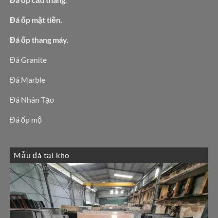
Đá ốp mặt tiền.
Đá ốp thang máy.
Đá Granite
Đá Marble
Đá Nhân Tạo
Đá ốp mộ
Mẫu đá tại kho