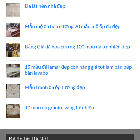
bình
ốp
luận
Đá lát nền nhà đẹp
thang
ở
máy
20
Không
mẫu
có
đá
bình
ốp
luận
Mẫu mộ đá hoa cương 20 mẫu mộ ốp đá đẹp
mặt
ở
tiền
Đá
Không
đẹp
lát
có
nền
bình
nhà
luận
Bảng Giá đá hoa cương 100 mẫu đá tự nhiên đẹp
đẹp
ở
Mẫu
Không
mộ
có
đá
bình
hoa
luận
15 mẫu đá lamar đẹp còn hàng giá tốt làm bàn bếp
cương
ở
bàn lavabo
20
Bảng
mẫu
Giá
Không
mộ
đá
có
ốp
hoa
Mẫu tranh đá ốp tường đẹp
bình
đá
cương
luận
đẹp
100
Không
ở
mẫu
có
15
đá
bình
mẫu
tự
luận
10 mẫu đá granite vàng tự nhiên
đá
nhiên
ở
lamar
đẹp
Mẫu
Không
đẹp
tranh
có
còn
đá
bình
hàng
ốp
luận
giá
tường
ở
tốt
đẹp
10
làm
Đá ốp lát Hà Nội
mẫu
bàn