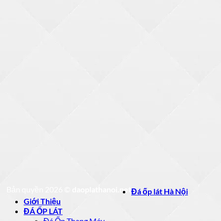
Bản quyền 2026 ©
daoplathanoi.net
Đá ốp lát Hà Nội
Giới Thiệu
ĐÁ ỐP LÁT
Đá Ốp Thang Máy