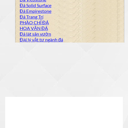
Đá Solid Surface
Đá Empirestone
Đá Trang Trí
PHÀO CHỈ ĐÁ
HOA VĂN ĐÁ
Đá lát sân vườn
Đại lý vật tư ngành đá