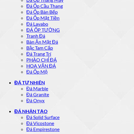
Đá Ốp Cầu Thang
Đá Ốp Bàn Bếp
Đá Ốp Mặt Tiền
Đá Lavabo
ĐÁ ỐP TƯỜNG
Tranh Đá
Bàn Ăn Mặt Đá
Bậc Tam Cấp
Đá Trang Trí
PHÀO CHỈ ĐÁ
HOA VĂN ĐÁ
Đá Ốp Mộ
ĐÁ TỰ NHIÊN
Đá Marble
Đá Granite
Đá Onyx
ĐÁ NHÂN TẠO
Đá Solid Surface
Đá Vicostone
Đá Empirestone