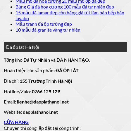
có
Không
Mẫu mộ đá hoa cương 20 mẫu mộ ốp đá đẹp
ở
luận
bình
có
Không
Bảng Giá đá hoa cương 100 mẫu đá tự nhiên đẹp
Báo
ở
luận
bình
có
15 mẫu đá lamar đẹp còn hàng giá tốt làm bàn bếp bàn
giá
ở
20
luận
bình
Không
lavabo
đá
mẫu
Đá
ở
luận
có
Không
Mẫu tranh đá ốp tường đẹp
ốp
đá
lát
Mẫu
ở
bình
có
Không
10 mẫu đá granite vàng tự nhiên
thang
nền
ốp
mộ
Bảng
luận
bình
có
máy
nhà
mặt
ở
luận
đá
Giá
bình
đẹp
tiền
ở
đá
15
luận
hoa
Đá ốp lát Hà Nội
mẫu
đẹp
Mẫu
ở
cương
hoa
cương
đá
tranh
10
20
Tổng kho
Đá Tự Nhiên
và
ĐÁ NHÂN TẠO
.
đá
mẫu
mẫu
100
lamar
mẫu
đẹp
ốp
đá
mộ
Hoàn thiện các sản phẩm
ĐÁ ỐP LÁT
đá
còn
tường
granite
ốp
hàng
vàng
tự
đẹp
đá
Địa chỉ:
155 Trường Trinh Hà Nội
giá
tự
nhiên
đẹp
Hotline/Zalo:
tốt
0766 129 129
nhiên
đẹp
làm
Email:
lienhe@daoplathanoi.net
bàn
bếp
Website:
daoplathanoi.net
bàn
lavabo
CỬA HÀNG
Chuyên thi công lắp đặt tại công trình: