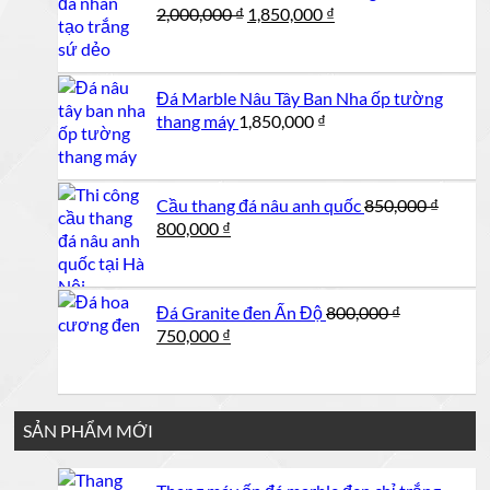
Giá
Giá
2,000,000
₫
1,850,000
₫
gốc
hiện
là:
tại
2,000,000 ₫.
là:
Đá Marble Nâu Tây Ban Nha ốp tường
1,850,000 ₫.
thang máy
1,850,000
₫
Cầu thang đá nâu anh quốc
850,000
₫
Giá
Giá
800,000
₫
gốc
hiện
là:
tại
850,000 ₫.
là:
Đá Granite đen Ấn Độ
800,000
₫
800,000 ₫.
Giá
Giá
750,000
₫
gốc
hiện
là:
tại
800,000 ₫.
là:
750,000 ₫.
SẢN PHẨM MỚI