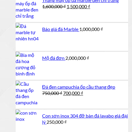
Thang máy ốp đá marble đen chỉ trắng
Giá
Giá
1,600,000
₫
1,500,000
₫
gốc
hiện
là:
tại
1,600,000 ₫.
là:
Báo giá đá Marble
1,000,000
₫
1,500,000 ₫.
Mộ đá đơn
2,000,000
₫
Đá đen campuchia ốp cầu thang đẹp
Giá
Giá
750,000
₫
700,000
₫
gốc
hiện
là:
tại
750,000 ₫.
là:
Con sơn inox 304 đỡ bàn đá lavabo giá đại
700,000 ₫.
lý
250,000
₫