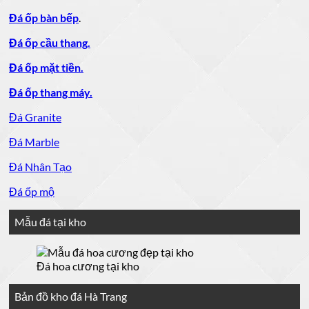
Đá ốp bàn bếp
.
Đá ốp cầu thang.
Đá ốp mặt tiền.
Đá ốp thang máy.
Đá Granite
Đá Marble
Đá Nhân Tạo
Đá ốp mộ
Mẫu đá tại kho
Đá hoa cương tại kho
Bản đồ kho đá Hà Trang