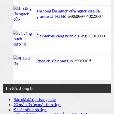
Thi công Đá ngạch cửa ngạch cửa đá
Giá
Giá
granite tại Hà Nội
500,000
₫
400,000
₫
gốc
hiện
là:
tại
500,000 ₫.
là:
Đá Marble vàng bạch dương
3,500,000
₫
400,0
Phào chỉ đá nhân tạo
250,000
₫
Tin tức thông tin
Không
Báo giá đá ốp thang máy
có
Không
20 mẫu đá ốp mặt tiền đẹp
bình
có
Không
Đá lát nền nhà đẹp
luận
bình