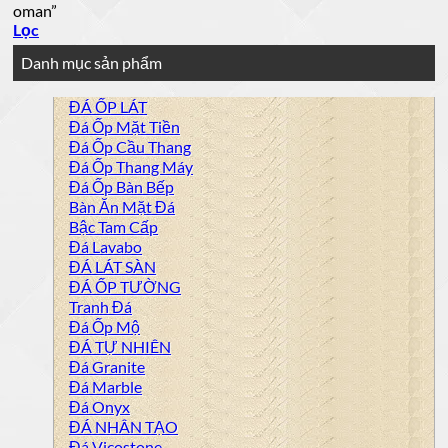
oman”
Lọc
Danh mục sản phẩm
ĐÁ ỐP LÁT
Đá Ốp Mặt Tiền
Đá Ốp Cầu Thang
Đá Ốp Thang Máy
Đá Ốp Bàn Bếp
Bàn Ăn Mặt Đá
Bậc Tam Cấp
Đá Lavabo
ĐÁ LÁT SÀN
ĐÁ ỐP TƯỜNG
Tranh Đá
Đá Ốp Mộ
ĐÁ TỰ NHIÊN
Đá Granite
Đá Marble
Đá Onyx
ĐÁ NHÂN TẠO
Đá Vicostone