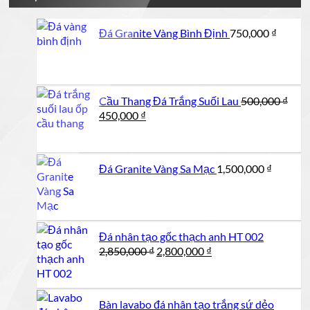
Đá Granite Vàng Bình Định
750,000
₫
Cầu Thang Đá Trắng Suối Lau
500,000
₫
Giá
Giá
450,000
₫
gốc
hiện
là:
tại
500,000 ₫.
là:
Đá Granite Vàng Sa Mạc
1,500,000
₫
450,000 ₫.
Đá nhân tạo gốc thạch anh HT 002
Giá
Giá
2,850,000
₫
2,800,000
₫
gốc
hiện
là:
tại
2,850,000 ₫.
là:
Bàn lavabo đá nhân tạo trắng sứ dẻo
2,800,000 ₫.