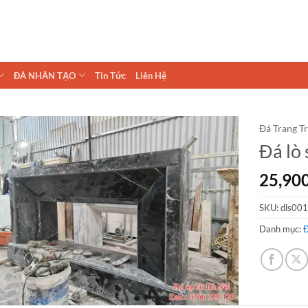
ĐÁ NHÂN TẠO
Tin Tức
Liên Hệ
Đá Trang Tr
Đá lò 
25,90
SKU:
dls001
Danh mục:
Đ