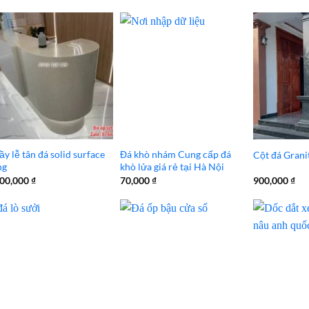
y lễ tân đá solid surface
Đá khò nhám Cung cấp đá
Cột đá Grani
ng
khò lửa giá rẻ tại Hà Nội
500,000
₫
70,000
₫
900,000
₫