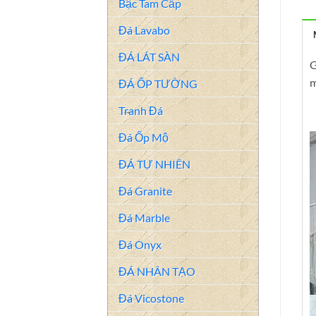
Bậc Tam Cấp
Đá Lavabo
ĐÁ LÁT SÀN
G
m
ĐÁ ỐP TƯỜNG
Tranh Đá
Đá Ốp Mộ
ĐÁ TỰ NHIÊN
Đá Granite
Đá Marble
Đá Onyx
ĐÁ NHÂN TẠO
Đá Vicostone