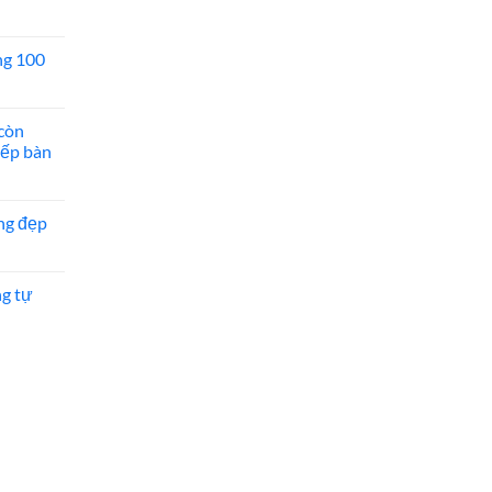
ng 100
còn
bếp bàn
ng đẹp
ng tự