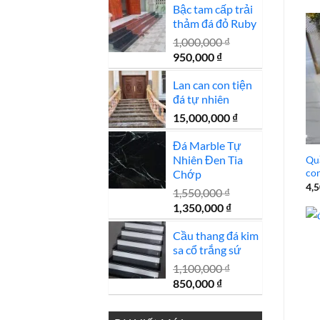
Bậc tam cấp trải
là:
tại
thảm đá đỏ Ruby
1,500,000 ₫.
là:
1,400,000 ₫.
1,000,000
₫
Giá
Giá
950,000
₫
gốc
hiện
Lan can con tiện
là:
tại
đá tự nhiên
1,000,000 ₫.
là:
950,000 ₫.
15,000,000
₫
Đá Marble Tự
Nhiên Đen Tia
Quầ
co
Chớp
4,
1,550,000
₫
Giá
Giá
1,350,000
₫
gốc
hiện
Cầu thang đá kim
là:
tại
sa cổ trắng sứ
1,550,000 ₫.
là:
1,350,000 ₫.
1,100,000
₫
Giá
Giá
850,000
₫
gốc
hiện
là:
tại