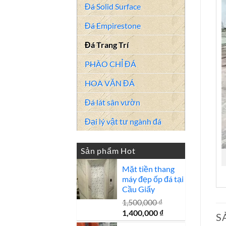
Đá Solid Surface
Đá Empirestone
Đá Trang Trí
PHÀO CHỈ ĐÁ
HOA VĂN ĐÁ
Đá lát sân vườn
Đại lý vật tư ngành đá
Sản phẩm Hot
Mặt tiền thang
máy đẹp ốp đá tại
Cầu Giấy
1,500,000
₫
Giá
Giá
1,400,000
₫
S
gốc
hiện