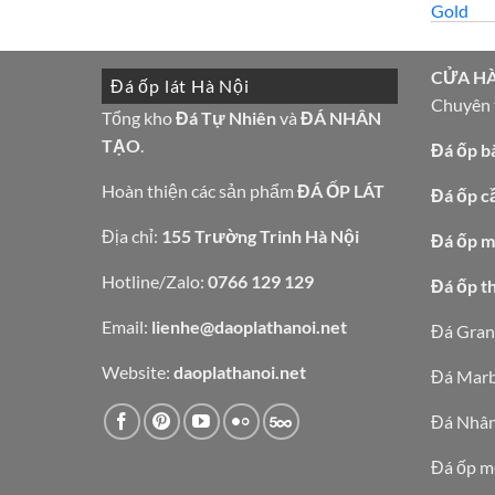
CỬA H
Đá ốp lát Hà Nội
Chuyên t
Tổng kho
Đá Tự Nhiên
và
ĐÁ NHÂN
TẠO
.
Đá ốp b
Hoàn thiện các sản phẩm
ĐÁ ỐP LÁT
Đá ốp c
Địa chỉ:
155 Trường Trinh Hà Nội
Đá ốp mặ
Hotline/Zalo:
0766 129 129
Đá ốp t
Email:
lienhe@daoplathanoi.net
Đá Gran
Website:
daoplathanoi.net
Đá Marb
Đá Nhân
Đá ốp m