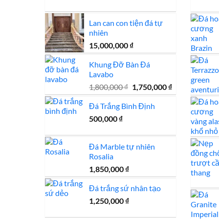
2,150,000 ₫.
gốc
hiện
là:
tại
Lan can con tiện đá tự
1,950,000 ₫.
là:
nhiên
1,650,000 ₫.
15,000,000
₫
Khung Đỡ Bàn Đá
Lavabo
Giá
Giá
1,800,000
₫
1,750,000
₫
gốc
hiện
Đá Trắng Bình Định
là:
tại
1,800,000 ₫.
là:
500,000
₫
1,750,000 ₫.
Đá Marble tự nhiên
Rosalia
1,850,000
₫
Đá trắng sứ nhân tạo
1,250,000
₫