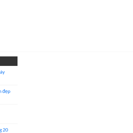
máy
n đẹp
g 20