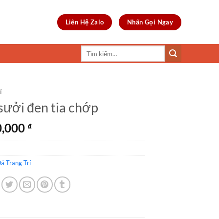
Liên Hệ Zalo
Nhấn Gọi Ngay
Tìm
kiếm:
í
sưởi đen tia chớp
0,000
₫
á Trang Trí