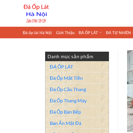
Skip
to
content
Đá ốp lát Hà Nội
Giới Thiệu
ĐÁ ỐP LÁT
ĐÁ TỰ NHIÊN
Danh mục sản phẩm
ĐÁ ỐP LÁT
Đá Ốp Mặt Tiền
Đá Ốp Cầu Thang
Đá Ốp Thang Máy
Đá Ốp Bàn Bếp
Bàn Ăn Mặt Đá