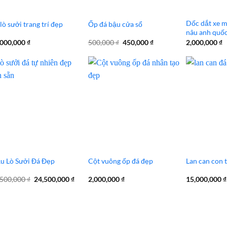
Dốc dắt xe m
lò sưởi trang trí đẹp
Ốp đá bậu cửa sổ
nâu anh quố
Giá
Giá
,000,000
₫
500,000
₫
450,000
₫
2,000,000
₫
gốc
hiện
là:
tại
500,000 ₫.
là:
450,000 ₫.
u Lò Sưởi Đá Đẹp
Cột vuông ốp đá đẹp
Lan can con t
Giá
Giá
,500,000
₫
24,500,000
₫
2,000,000
₫
15,000,000
₫
gốc
hiện
là:
tại
25,500,000 ₫.
là:
24,500,000 ₫.