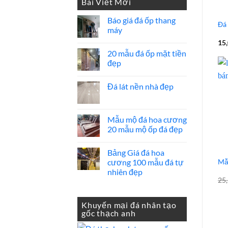
Bài Viết Mới
1,100,000 ₫.
là:
850,000 ₫.
Báo giá đá ốp thang
Đá 
máy
Không
15
có
20 mẫu đá ốp mặt tiền
bình
luận
đẹp
ở
Báo
Không
giá
có
Đá lát nền nhà đẹp
đá
bình
ốp
luận
Không
thang
ở
có
máy
20
bình
mẫu
luận
Mẫu mộ đá hoa cương
đá
ở
ốp
20 mẫu mộ ốp đá đẹp
Đá
mặt
lát
tiền
Không
nền
đẹp
có
nhà
Bảng Giá đá hoa
bình
đẹp
luận
Mẫ
cương 100 mẫu đá tự
ở
nhiên đẹp
Mẫu
mộ
25
Không
đá
có
hoa
bình
cương
luận
Khuyến mại đá nhân tạo
20
ở
gốc thạch anh
mẫu
Bảng
mộ
Giá
ốp