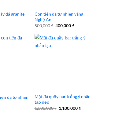
áy đá granite
Con tiện đá tự nhiên vàng
c
Nghệ An
Giá
Giá
500,000
₫
400,000
₫
gốc
hiện
là:
tại
500,000 ₫.
là:
400,000 ₫.
Mặt đá quầy bar trắng ý nhân
iện đá tự nhiên
tạo đẹp
Giá
Giá
1,300,000
₫
1,100,000
₫
gốc
hiện
là:
tại
1,300,000 ₫.
là:
1,100,000 ₫.