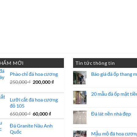
PHẨM MỚI
Tin tức thông tin
Phào chỉ đá hoa cương
Báo giá đá ốp thang 
Không
Giá
Giá
250,000
₫
200,000
₫
có
gốc
hiện
bình
luận
20 mẫu đá ốp mặt tiề
là:
tại
ở
Lưỡi cắt đá hoa cương
250,000 ₫.
là:
Báo
Không
giá
có
đỏ 105
200,000 ₫.
đá
bình
ốp
luận
Giá
Giá
650,000
₫
60,000
₫
Đá lát nền nhà đẹp
thang
ở
gốc
hiện
máy
20
Không
mẫu
có
Đá Granite Nâu Anh
là:
tại
đá
bình
Quốc
650,000 ₫.
là:
ốp
luận
Mẫu mộ đá hoa cươn
mặt
ở