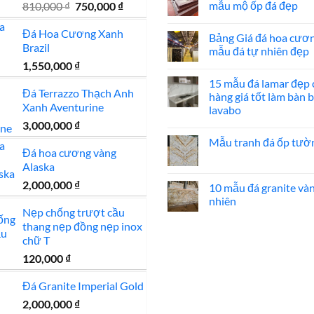
60,000 ₫.
Giá
Giá
mẫu mộ ốp đá đẹp
810,000
₫
750,000
₫
tiền
Đá
đẹp
lát
gốc
hiện
Không
nền
có
Đá Hoa Cương Xanh
là:
tại
nhà
Bảng Giá đá hoa cươ
bình
đẹp
Brazil
810,000 ₫.
là:
luận
mẫu đá tự nhiên đẹp
ở
750,000 ₫.
1,550,000
₫
Mẫu
Không
mộ
có
15 mẫu đá lamar đẹp 
đá
bình
Đá Terrazzo Thạch Anh
hoa
luận
hàng giá tốt làm bàn 
cương
ở
Xanh Aventurine
lavabo
20
Bảng
mẫu
Giá
3,000,000
₫
Không
mộ
đá
có
ốp
hoa
Mẫu tranh đá ốp tườ
bình
đá
cương
Đá hoa cương vàng
luận
đẹp
100
Không
ở
Alaska
mẫu
có
15
đá
bình
mẫu
2,000,000
₫
tự
luận
10 mẫu đá granite và
đá
nhiên
ở
lamar
nhiên
đẹp
Mẫu
đẹp
Nẹp chống trượt cầu
tranh
còn
Không
đá
thang nẹp đồng nẹp inox
hàng
có
ốp
giá
bình
chữ T
tường
tốt
luận
đẹp
làm
ở
120,000
₫
bàn
10
bếp
mẫu
bàn
đá
Đá Granite Imperial Gold
lavabo
granite
vàng
2,000,000
₫
tự