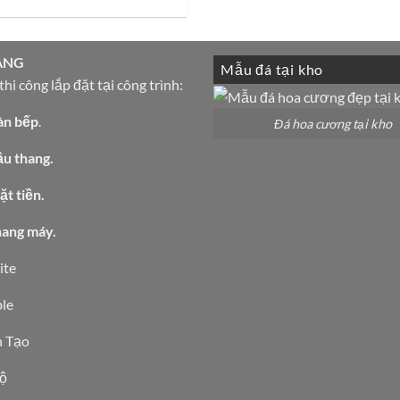
nhiên
ÀNG
Mẫu đá tại kho
hi công lắp đặt tại công trình:
àn bếp
.
Đá hoa cương tại kho
ầu thang.
t tiền.
hang máy.
ite
le
 Tạo
ộ