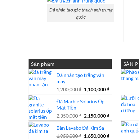
đá
đá
hoa
đẹp
cương
Đá nhân tạo gốc thạch anh trung
100
mẫu
quốc
đá
tự
nhiên
đẹp
Sản phẩm
SẢN 
Đá nhân tạo trắng vân
mây
Giá
Giá
1,200,000
₫
1,100,000
₫
gốc
hiện
Đá Marble Solarius Ốp
là:
tại
Mặt Tiền
1,200,000 ₫.
là:
1,100,000 ₫.
Giá
Giá
2,350,000
₫
2,150,000
₫
gốc
hiện
Bàn Lavabo Đá Kim Sa
là:
tại
2,350,000 ₫.
là:
Giá
Giá
1,950,000
₫
1,650,000
₫