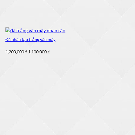
Đá nhân tạo trắng vân mây
Giá
Giá
1,200,000
₫
1,100,000
₫
gốc
hiện
là:
tại
1,200,000 ₫.
là:
1,100,000 ₫.