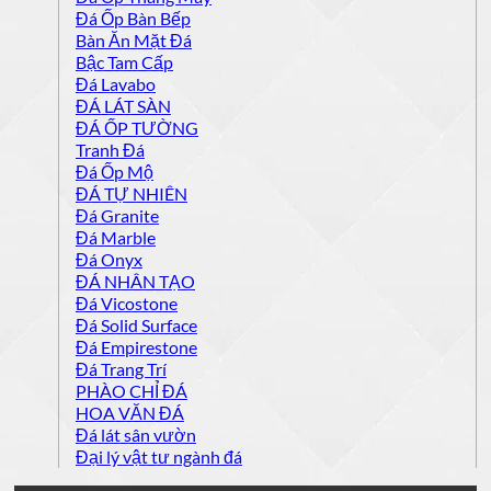
Đá Ốp Bàn Bếp
Bàn Ăn Mặt Đá
Bậc Tam Cấp
Đá Lavabo
ĐÁ LÁT SÀN
ĐÁ ỐP TƯỜNG
Tranh Đá
Đá Ốp Mộ
ĐÁ TỰ NHIÊN
Đá Granite
Đá Marble
Đá Onyx
ĐÁ NHÂN TẠO
Đá Vicostone
Đá Solid Surface
Đá Empirestone
Đá Trang Trí
PHÀO CHỈ ĐÁ
HOA VĂN ĐÁ
Đá lát sân vườn
Đại lý vật tư ngành đá