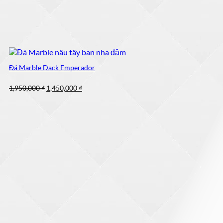
Đá Marble Dack Emperador
Giá
Giá
1,950,000
₫
1,450,000
₫
gốc
hiện
là:
tại
1,950,000 ₫.
là:
1,450,000 ₫.