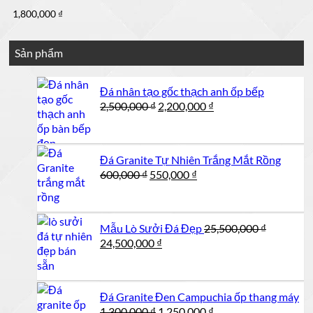
1,800,000
₫
Sản phẩm
Đá nhân tạo gốc thạch anh ốp bếp
Giá
Giá
2,500,000
₫
2,200,000
₫
gốc
hiện
là:
tại
2,500,000 ₫.
là:
Đá Granite Tự Nhiên Trắng Mắt Rồng
2,200,000 ₫.
Giá
Giá
600,000
₫
550,000
₫
gốc
hiện
là:
tại
600,000 ₫.
là:
Mẫu Lò Sưởi Đá Đẹp
25,500,000
₫
550,000 ₫.
Giá
Giá
24,500,000
₫
gốc
hiện
là:
tại
25,500,000 ₫.
là:
Đá Granite Đen Campuchia ốp thang máy
24,500,000 ₫.
Giá
Giá
1,300,000
₫
1,250,000
₫