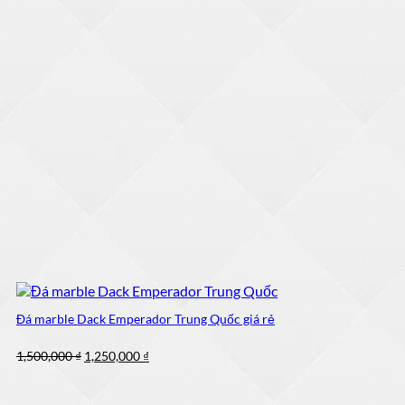
Đá marble Dack Emperador Trung Quốc giá rẻ
Giá
Giá
1,500,000
₫
1,250,000
₫
gốc
hiện
là:
tại
1,500,000 ₫.
là: