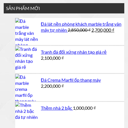
SẢN PHẨM MỚI
Đá lát nền phòng khách marble trắng vân
Giá
Giá
mây tự nhiên
2,850,000
₫
2,700,000
₫
gốc
hiện
là:
tại
2,850,000 ₫.
là:
Tranh đá đối xứng nhân tạo giá rẻ
2,700,0
2,100,000
₫
Đá Crema Marfil ốp thang máy
2,200,000
₫
Thềm nhà 2 bậc
1,000,000
₫