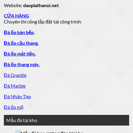
bếp
Website:
daoplathanoi.net
bàn
lavabo
CỬA HÀNG
Chuyên thi công lắp đặt tại công trình:
Đá ốp bàn bếp
.
Đá ốp cầu thang.
Đá ốp mặt tiền.
Đá ốp thang máy.
Đá Granite
Đá Marble
Đá Nhân Tạo
Đá ốp mộ
Mẫu đá tại kho