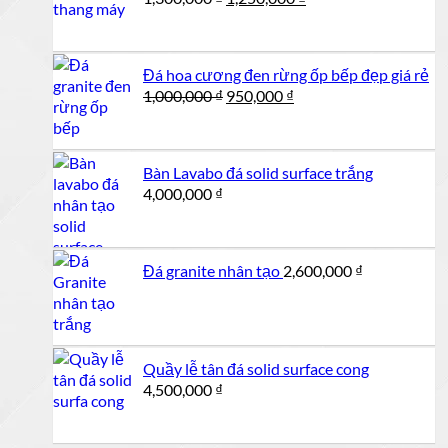
gốc
hiện
là:
tại
1,300,000 ₫.
là:
Đá hoa cương đen rừng ốp bếp đẹp giá rẻ
1,250,000 ₫.
Giá
Giá
1,000,000
₫
950,000
₫
gốc
hiện
là:
tại
1,000,000 ₫.
là:
Bàn Lavabo đá solid surface trắng
950,000 ₫.
4,000,000
₫
Đá granite nhân tạo
2,600,000
₫
Quầy lễ tân đá solid surface cong
4,500,000
₫