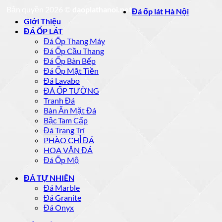
Bản quyền 2026 ©
daoplathanoi.net
Đá ốp lát Hà Nội
Giới Thiệu
ĐÁ ỐP LÁT
Đá Ốp Thang Máy
Đá Ốp Cầu Thang
Đá Ốp Bàn Bếp
Đá Ốp Mặt Tiền
Đá Lavabo
ĐÁ ỐP TƯỜNG
Tranh Đá
Bàn Ăn Mặt Đá
Bậc Tam Cấp
Đá Trang Trí
PHÀO CHỈ ĐÁ
HOA VĂN ĐÁ
Đá Ốp Mộ
ĐÁ TỰ NHIÊN
Đá Marble
Đá Granite
Đá Onyx