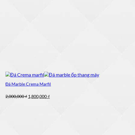
Đá Marble Crema Marfil
Giá
Giá
2,000,000
₫
1,800,000
₫
gốc
hiện
là:
tại
2,000,000 ₫.
là:
1,800,000 ₫.