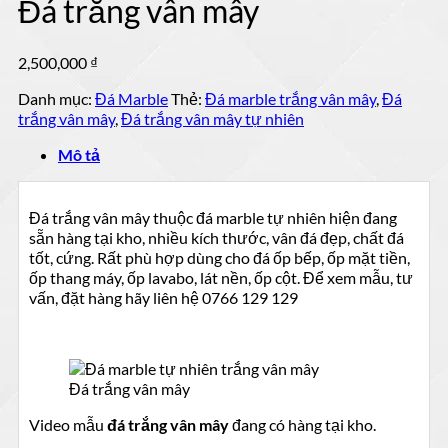
Đá trắng vân mây
mẫu
mộ
đá
ốp
tự
đá
2,500,000
₫
nhiên
đẹp
đẹp
Danh mục:
Đá Marble
Thẻ:
Đá marble trắng vân mây
,
Đá
trắng vân mây
,
Đá trắng vân mây tự nhiên
Mô tả
Đá trắng vân mây thuộc đá marble tự nhiên hiện đang
sẵn hàng tại kho, nhiều kích thước, vân đá đẹp, chất đá
tốt, cứng. Rất phù hợp dùng cho đá ốp bếp, ốp mặt tiền,
ốp thang máy, ốp lavabo, lát nền, ốp cột. Để xem mẫu, tư
vấn, đặt hàng hãy liên hệ 0766 129 129
Đá trắng vân mây
Video mẫu
đá trắng vân mây
đang có hàng tại kho.