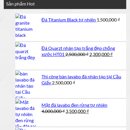
Sản phẩm Hot
Đá Titanium Black tự nhiên
1,500,000
₫
Đá Quarzt nhân tạo trắng đẹp chống
Giá
Giá
xước HT01
2,500,000
₫
2,300,000
₫
gốc
hiện
là:
tại
2,500,000 ₫.
là:
Thi công bàn lavabo đá nhân tạo tại Cầu
2,300,00
Giấy
2,500,000
₫
Mặt đá lavabo đen rừng tự nhiên
Giá
Giá
4,000,000
₫
3,500,000
₫
gốc
hiện
là:
tại
4,000,000 ₫.
là: