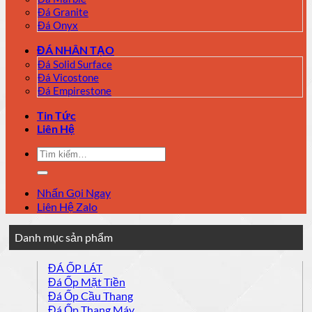
Đá Granite
Đá Onyx
ĐÁ NHÂN TẠO
Đá Solid Surface
Đá Vicostone
Đá Empirestone
Tin Tức
Liên Hệ
Tìm
kiếm:
Nhấn Gọi Ngay
Liên Hệ Zalo
Danh mục sản phẩm
ĐÁ ỐP LÁT
Đá Ốp Mặt Tiền
Đá Ốp Cầu Thang
Đá Ốp Thang Máy