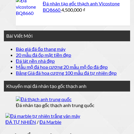
Đá nhân tạo gốc thạch anh Vicostone
3,500,000 ₫.
BQ8660
4,500,000
₫
Bài Viết Mới
Không
Báo giá đá ốp thang máy
có
Không
20 mẫu đá ốp mặt tiền đẹp
bình
có
Không
Đá lát nền nhà đẹp
luận
bình
có
Không
Mẫu mộ đá hoa cương 20 mẫu mộ ốp đá đẹp
ở
luận
bình
có
Không
Bảng Giá đá hoa cương 100 mẫu đá tự nhiên đẹp
Báo
ở
luận
bình
có
giá
ở
20
luận
bình
Khuyến mại đá nhân tạo gốc thạch anh
đá
mẫu
Đá
ở
luận
ốp
đá
lát
Mẫu
ở
thang
nền
ốp
mộ
Bảng
Đá nhân tạo gốc thạch anh trung quốc
máy
nhà
mặt
đá
Giá
đẹp
tiền
đá
hoa
đẹp
cương
hoa
ĐÁ TỰ NHIÊN
/
Đá Marble
cương
20
mẫu
100