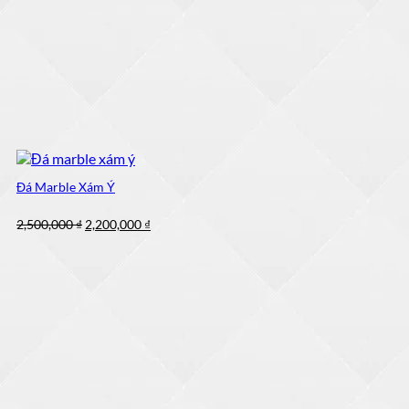
Đá Marble Xám Ý
Giá
Giá
2,500,000
₫
2,200,000
₫
gốc
hiện
là:
tại
2,500,000 ₫.
là:
2,200,000 ₫.