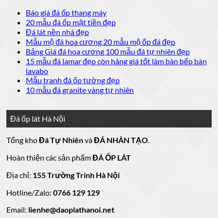
Không
Báo giá đá ốp thang máy
có
Không
20 mẫu đá ốp mặt tiền đẹp
bình
có
Không
Đá lát nền nhà đẹp
luận
bình
có
Không
Mẫu mộ đá hoa cương 20 mẫu mộ ốp đá đẹp
ở
luận
bình
có
Không
Bảng Giá đá hoa cương 100 mẫu đá tự nhiên đẹp
Báo
ở
luận
bình
có
15 mẫu đá lamar đẹp còn hàng giá tốt làm bàn bếp bàn
giá
ở
20
luận
bình
Không
lavabo
đá
mẫu
Đá
ở
luận
có
Không
Mẫu tranh đá ốp tường đẹp
ốp
đá
lát
Mẫu
ở
bình
có
Không
10 mẫu đá granite vàng tự nhiên
thang
nền
ốp
mộ
Bảng
luận
bình
có
máy
nhà
mặt
ở
luận
đá
Giá
bình
đẹp
tiền
ở
đá
15
luận
hoa
Đá ốp lát Hà Nội
mẫu
đẹp
Mẫu
ở
cương
hoa
cương
đá
tranh
10
20
Tổng kho
Đá Tự Nhiên
và
ĐÁ NHÂN TẠO
.
đá
mẫu
mẫu
100
lamar
mẫu
đẹp
ốp
đá
mộ
Hoàn thiện các sản phẩm
ĐÁ ỐP LÁT
đá
còn
tường
granite
ốp
hàng
vàng
tự
đẹp
đá
Địa chỉ:
155 Trường Trinh Hà Nội
giá
tự
nhiên
đẹp
Hotline/Zalo:
tốt
0766 129 129
nhiên
đẹp
làm
Email:
lienhe@daoplathanoi.net
bàn