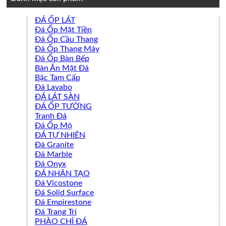
ĐÁ ỐP LÁT
Đá Ốp Mặt Tiền
Đá Ốp Cầu Thang
Đá Ốp Thang Máy
Đá Ốp Bàn Bếp
Bàn Ăn Mặt Đá
Bậc Tam Cấp
Đá Lavabo
ĐÁ LÁT SÀN
ĐÁ ỐP TƯỜNG
Tranh Đá
Đá Ốp Mộ
ĐÁ TỰ NHIÊN
Đá Granite
Đá Marble
Đá Onyx
ĐÁ NHÂN TẠO
Đá Vicostone
Đá Solid Surface
Đá Empirestone
Đá Trang Trí
PHÀO CHỈ ĐÁ