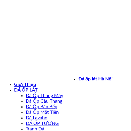
Bản quyền 2026 ©
daoplathanoi.net
Đá ốp lát Hà Nội
Giới Thiệu
ĐÁ ỐP LÁT
Đá Ốp Thang Máy
Đá Ốp Cầu Thang
Đá Ốp Bàn Bếp
Đá Ốp Mặt Tiền
Đá Lavabo
ĐÁ ỐP TƯỜNG
Tranh Đá