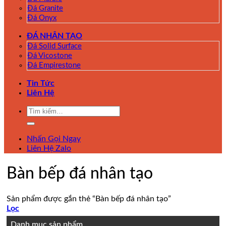
Đá Granite
Đá Onyx
ĐÁ NHÂN TẠO
Đá Solid Surface
Đá Vicostone
Đá Empirestone
Tin Tức
Liên Hệ
Tìm
kiếm:
Nhấn Gọi Ngay
Liên Hệ Zalo
Bàn bếp đá nhân tạo
Sản phẩm được gắn thẻ “Bàn bếp đá nhân tạo”
Lọc
Danh mục sản phẩm