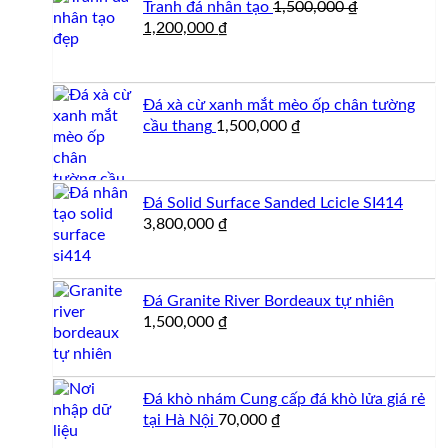
Tranh đá nhân tạo
1,500,000
₫
750,000 ₫.
Giá
Giá
1,200,000
₫
gốc
hiện
là:
tại
1,500,000 ₫.
là:
Đá xà cừ xanh mắt mèo ốp chân tường
1,200,000 ₫.
cầu thang
1,500,000
₫
Đá Solid Surface Sanded Lcicle SI414
3,800,000
₫
Đá Granite River Bordeaux tự nhiên
1,500,000
₫
Đá khò nhám Cung cấp đá khò lửa giá rẻ
tại Hà Nội
70,000
₫