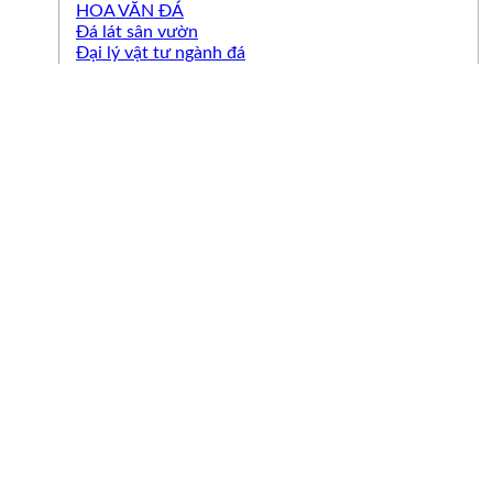
HOA VĂN ĐÁ
Đá lát sân vườn
Đại lý vật tư ngành đá