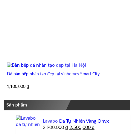
Đá bàn bếp nhân tạo đẹp tại Vinhomes Smart City
1,100,000
₫
Sản phẩm
Lavabo Đá Tự Nhiên Vàng Onyx
Giá
Giá
2,900,000
₫
2,500,000
₫
gốc
hiện