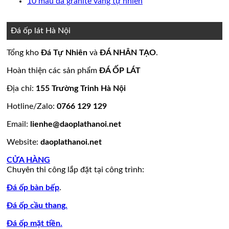
bình
có
Không
10 mẫu đá granite vàng tự nhiên
nền
thang
ốp
mộ
Bảng
luận
bình
có
ở
nhà
máy
mặt
đá
Giá
luận
bình
15
đẹp
tiền
ở
hoa
đá
luận
Đá ốp lát Hà Nội
mẫu
đẹp
Mẫu
ở
cương
hoa
đá
tranh
10
20
cương
Tổng kho
Đá Tự Nhiên
và
ĐÁ NHÂN TẠO
.
lamar
đá
mẫu
mẫu
100
đẹp
ốp
đá
mộ
mẫu
Hoàn thiện các sản phẩm
ĐÁ ỐP LÁT
còn
tường
granite
ốp
đá
hàng
đẹp
vàng
đá
tự
Địa chỉ:
155 Trường Trinh Hà Nội
giá
tự
đẹp
nhiên
Hotline/Zalo:
0766 129 129
tốt
nhiên
đẹp
làm
Email:
lienhe@daoplathanoi.net
bàn
bếp
Website:
daoplathanoi.net
bàn
lavabo
CỬA HÀNG
Chuyên thi công lắp đặt tại công trình:
Đá ốp bàn bếp
.
Đá ốp cầu thang.
Đá ốp mặt tiền.