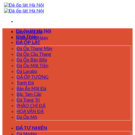
Skip
to
content
Đá ốp lát Hà Nội
Liên Hệ Zalo
Giới Thiệu
Nhấn Gọi Ngay
ĐÁ ỐP LÁT
Đá Ốp Thang Máy
Đá Ốp Cầu Thang
Đá Ốp Bàn Bếp
Đá Ốp Mặt Tiền
Đá Lavabo
ĐÁ ỐP TƯỜNG
Tranh Đá
Bàn Ăn Mặt Đá
Bậc Tam Cấp
Đá Trang Trí
PHÀO CHỈ ĐÁ
HOA VĂN ĐÁ
Đá Ốp Mộ
ĐÁ TỰ NHIÊN
Đá Marble