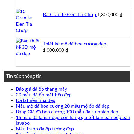
Đá Granite Đen Tia Chớp
1,800,000
₫
Thiết kế mộ đá hoa cương đẹp
1,000,000
₫
Tin tức thông tin
Không
Báo giá đá ốp thang máy
có
Không
20 mẫu đá ốp mặt tiền đẹp
Không
bình
có
Đá lát nền nhà đẹp
có
luận
bình
Không
Mẫu mộ đá hoa cương 20 mẫu mộ ốp đá đẹp
ở
bình
luận
có
Không
Bảng Giá đá hoa cương 100 mẫu đá tự nhiên đẹp
Báo
ở
luận
bình
có
15 mẫu đá lamar đẹp còn hàng giá tốt làm bàn bếp bàn
ở
giá
20
Không
luận
bình
lavabo
Đá
đá
mẫu
ở
có
Không
luận
Mẫu tranh đá ốp tường đẹp
lát
ốp
đá
Mẫu
ở