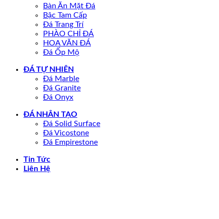
Bàn Ăn Mặt Đá
Bậc Tam Cấp
Đá Trang Trí
PHÀO CHỈ ĐÁ
HOA VĂN ĐÁ
Đá Ốp Mộ
ĐÁ TỰ NHIÊN
Đá Marble
Đá Granite
Đá Onyx
ĐÁ NHÂN TẠO
Đá Solid Surface
Đá Vicostone
Đá Empirestone
Tin Tức
Liên Hệ