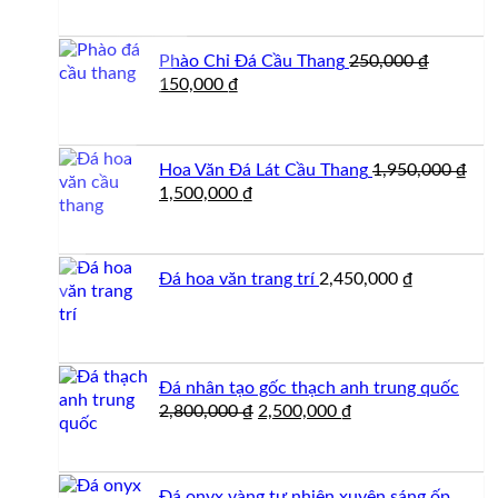
là:
tại
2,900,000 ₫.
là:
Phào Chỉ Đá Cầu Thang
250,000
₫
2,500,000 ₫.
Giá
Giá
150,000
₫
gốc
hiện
là:
tại
250,000 ₫.
là:
Hoa Văn Đá Lát Cầu Thang
1,950,000
₫
150,000 ₫.
Giá
Giá
1,500,000
₫
gốc
hiện
là:
tại
1,950,000 ₫.
là:
Đá hoa văn trang trí
2,450,000
₫
1,500,000 ₫.
Đá nhân tạo gốc thạch anh trung quốc
Giá
Giá
2,800,000
₫
2,500,000
₫
gốc
hiện
là:
tại
2,800,000 ₫.
là:
Đá onyx vàng tự nhiên xuyên sáng ốp