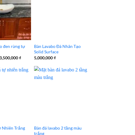
o đen rừng tự
Bàn Lavabo Đá Nhân Tạo
Solid Surface
Giá
Giá
3,500,000
₫
5,000,000
₫
gốc
hiện
là:
tại
4,000,000 ₫.
là:
3,500,000 ₫.
ự Nhiên Trắng
Bàn đá lavabo 2 tầng màu
trắng