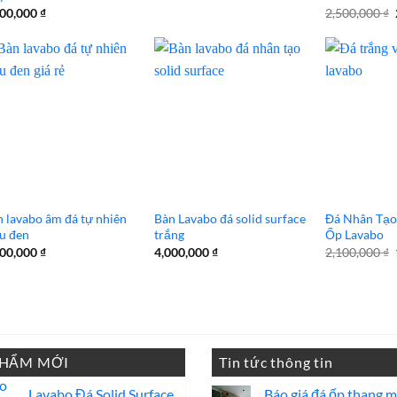
000,000
₫
2,500,000
₫
 lavabo âm đá tự nhiên
Bàn Lavabo đá solid surface
Đá Nhân Tạo
u đen
trắng
Ốp Lavabo
000,000
₫
4,000,000
₫
2,100,000
₫
PHẨM MỚI
Tin tức thông tin
Lavabo Đá Solid Surface
Báo giá đá ốp thang 