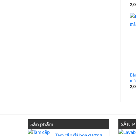
2,
Bàn
mà
2,
Sản phẩm
SẢN 
Tam cấp đá hoa cương