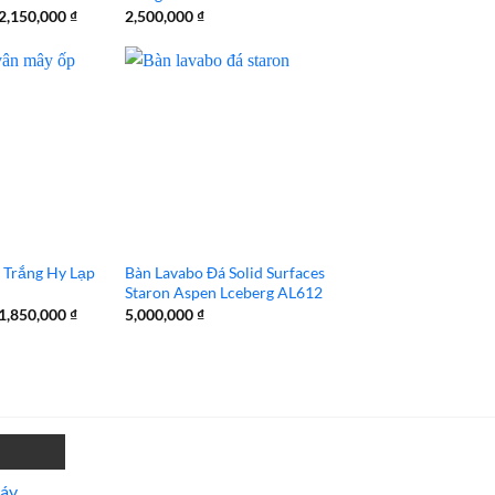
Giá
Giá
2,150,000
₫
2,500,000
₫
gốc
hiện
là:
tại
2,500,000 ₫.
là:
2,150,000 ₫.
 Trắng Hy Lạp
Bàn Lavabo Đá Solid Surfaces
Staron Aspen Lceberg AL612
Giá
Giá
1,850,000
₫
5,000,000
₫
gốc
hiện
là:
tại
2,100,000 ₫.
là:
1,850,000 ₫.
máy