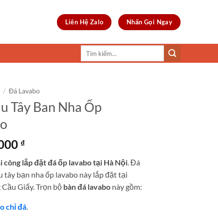
Liên Hệ Zalo
Nhấn Gọi Ngay
Tìm
kiếm:
/
Đá Lavabo
u Tây Ban Nha Ốp
bo
,000
₫
i công lắp đặt đá ốp lavabo tại Hà Nội
. Đá
 tây bạn nha ốp lavabo này lắp đặt tại
 Cầu Giấy. Trọn bộ
bàn đá lavabo
này gồm:
o chỉ đá
.