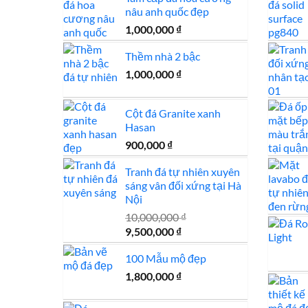
nâu anh quốc đẹp
1,000,000
₫
Thềm nhà 2 bậc
1,000,000
₫
Cột đá Granite xanh
Hasan
900,000
₫
Tranh đá tự nhiên xuyên
sáng vân đối xứng tại Hà
Nội
10,000,000
₫
Giá
Giá
9,500,000
₫
gốc
hiện
100 Mẫu mộ đẹp
là:
tại
10,000,000 ₫.
là:
1,800,000
₫
9,500,000 ₫.