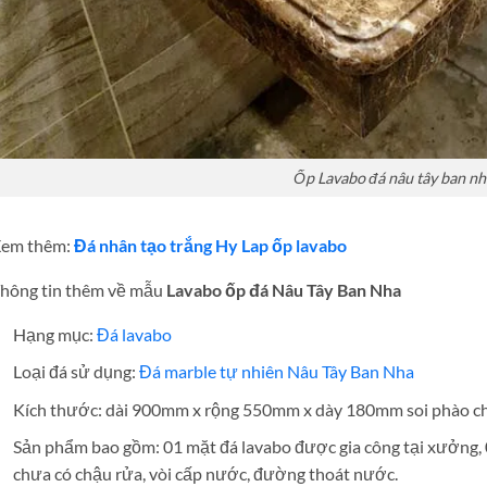
Ốp Lavabo đá nâu tây ban nh
em thêm:
Đá nhân tạo trắng Hy Lap ốp lavabo
hông tin thêm về mẫu
Lavabo ốp đá Nâu Tây Ban Nha
Hạng mục:
Đá lavabo
Loại đá sử dụng:
Đá marble tự nhiên Nâu Tây Ban Nha
Kích thước: dài 900mm x rộng 550mm x dày 180mm soi phào chỉ 
Sản phẩm bao gồm: 01 mặt đá lavabo được gia công tại xưởng, 0
chưa có chậu rửa, vòi cấp nước, đường thoát nước.