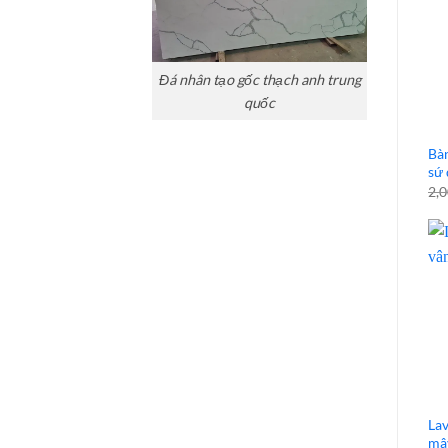
nhiên
đẹp
Đá nhân tạo gốc thạch anh trung
quốc
Bàn
sứ
2,
Lav
mâ