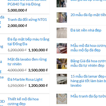
PG840 Tại Hà Đông
Không
có
5,000,000
₫
bình
luận
20 mẫu đá ốp mặt tiề
ở
Tranh đá đối xứng NT01
Báo
Không
giá
có
2,000,000
₫
đá
bình
ốp
luận
Đá lát nền nhà đẹp
thang
ở
máy
20
Không
mẫu
có
Đá ốp mặt bếp màu trắng
đá
bình
tại Đống Đa
ốp
luận
Mẫu mộ đá hoa cươn
mặt
ở
Giá
Giá
1,200,000
₫
1,100,000
₫
mẫu mộ ốp đá đẹp
tiền
Đá
đẹp
lát
gốc
hiện
Không
nền
có
Mặt đá lavabo đen rừng
là:
tại
nhà
Bảng Giá đá hoa cươ
bình
đẹp
tự nhiên
1,200,000 ₫.
là:
luận
mẫu đá tự nhiên đẹp
ở
1,100,000 ₫.
Giá
Giá
4,000,000
₫
3,500,000
₫
Mẫu
Không
mộ
có
gốc
hiện
15 mẫu đá lamar đẹp 
đá
bình
Đá Marble Rosa Light
là:
tại
hoa
luận
hàng giá tốt làm bàn 
cương
ở
4,000,000 ₫.
là:
Giá
Giá
lavabo
1,250,000
₫
1,200,000
₫
20
Bảng
mẫu
Giá
3,500,000 ₫.
gốc
hiện
Không
mộ
đá
có
là:
tại
ốp
hoa
Mẫu tranh đá ốp tườ
bình
đá
cương
Thiết kế mộ đá hoa
1,250,000 ₫.
là:
luận
đẹp
100
Không
ở
cương đẹp
mẫu
có
1,200,000 ₫.
15