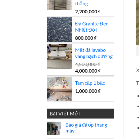
thẳng
2,200,000
₫
Đá Granite Đen
Nhiệt Đới
800,000
₫
Mặt đá lavabo
vàng bạch dương
4,500,000
₫
X
Giá
Giá
4,000,000
₫
gốc
hiện
T
Tam cấp 1 bậc
là:
tại
4,500,000 ₫.
là:
1,000,000
₫
4,000,000 ₫.
Bài Viết Mới
Báo giá đá ốp thang
máy
Không