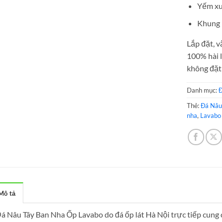
Yếm xu
Khung i
Lắp đặt, v
100% hài 
không đặt 
Danh mục:
Đ
Thẻ:
Đá Nâu
nha
,
Lavabo 
Mô tả
á Nâu Tây Ban Nha Ốp Lavabo do đá ốp lát Hà Nội trực tiếp cung cấ