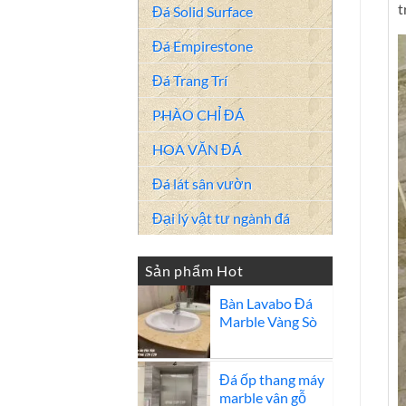
t
Đá Solid Surface
Đá Empirestone
Đá Trang Trí
PHÀO CHỈ ĐÁ
HOA VĂN ĐÁ
Đá lát sân vườn
Đại lý vật tư ngành đá
Sản phẩm Hot
Bàn Lavabo Đá
Marble Vàng Sò
Đá ốp thang máy
marble vân gỗ