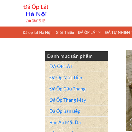
Skip
to
content
Đá ốp lát Hà Nội
Giới Thiệu
ĐÁ ỐP LÁT
ĐÁ TỰ NHIÊN
Danh mục sản phẩm
ĐÁ ỐP LÁT
Đá Ốp Mặt Tiền
Đá Ốp Cầu Thang
Đá Ốp Thang Máy
Đá Ốp Bàn Bếp
Bàn Ăn Mặt Đá