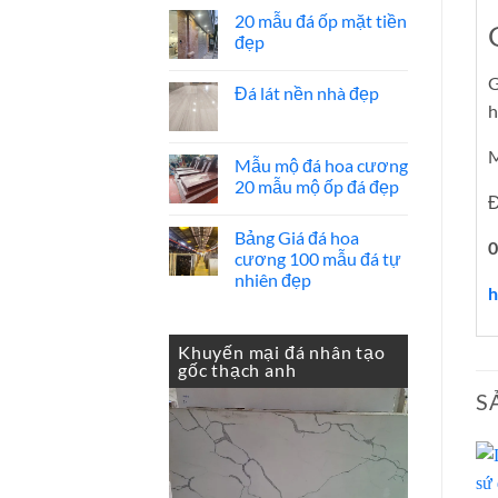
có
20 mẫu đá ốp mặt tiền
bình
luận
đẹp
ở
Báo
Không
giá
có
G
Đá lát nền nhà đẹp
đá
bình
ốp
h
luận
Không
thang
ở
có
máy
20
bình
mẫu
M
luận
Mẫu mộ đá hoa cương
đá
ở
ốp
20 mẫu mộ ốp đá đẹp
Đá
mặt
Đ
lát
tiền
Không
nền
đẹp
có
nhà
Bảng Giá đá hoa
bình
0
đẹp
luận
cương 100 mẫu đá tự
ở
nhiên đẹp
Mẫu
h
mộ
Không
đá
có
hoa
bình
cương
luận
Khuyến mại đá nhân tạo
20
ở
gốc thạch anh
mẫu
Bảng
mộ
Giá
S
ốp
đá
đá
hoa
đẹp
cương
100
mẫu
đá
tự