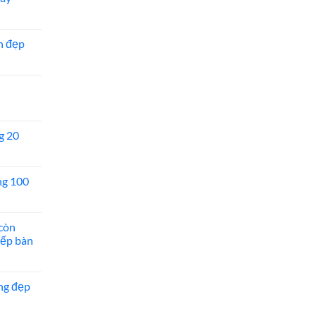
n đẹp
g 20
ng 100
còn
bếp bàn
ng đẹp