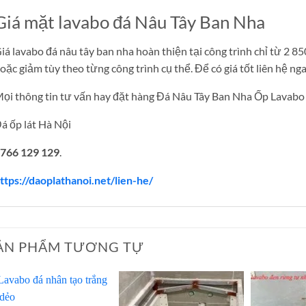
Giá mặt lavabo đá Nâu Tây Ban Nha
iá lavabo đá nâu tây ban nha hoàn thiện tại công trình chỉ từ 2 85
oặc giảm tùy theo từng công trình cụ thể. Để có giá tốt liên hệ n
ọi thông tin tư vấn hay đặt hàng Đá Nâu Tây Ban Nha Ốp Lavabo h
á ốp lát Hà Nội
766 129 129
.
ttps://daoplathanoi.net/lien-he/
ẢN PHẨM TƯƠNG TỰ