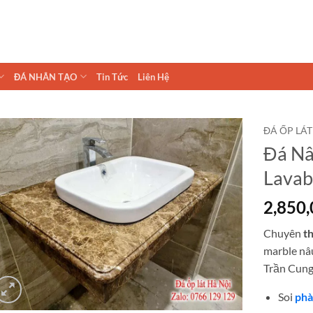
ĐÁ NHÂN TẠO
Tin Tức
Liên Hệ
ĐÁ ỐP LÁT
Đá Nâ
Lava
2,850
Chuyên
th
marble nâu
Trần Cung
Soi
phà