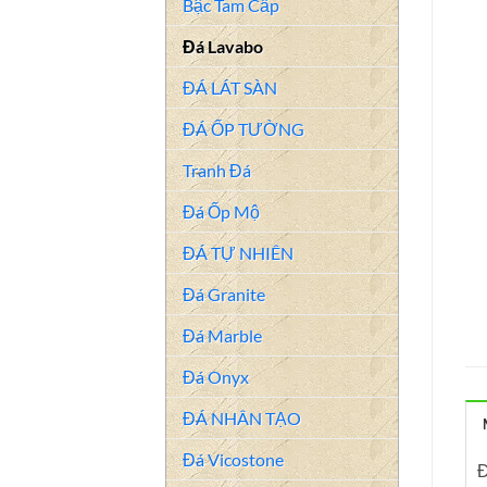
Bậc Tam Cấp
Đá Lavabo
ĐÁ LÁT SÀN
ĐÁ ỐP TƯỜNG
Tranh Đá
Đá Ốp Mộ
ĐÁ TỰ NHIÊN
Đá Granite
Đá Marble
Đá Onyx
ĐÁ NHÂN TẠO
Đá Vicostone
Đ