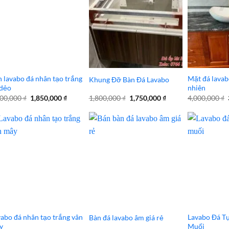
 lavabo đá nhân tạo trắng
Mặt đá lavab
Khung Đỡ Bàn Đá Lavabo
 dẻo
nhiên
Giá
Giá
Giá
Giá
000,000
₫
1,850,000
₫
1,800,000
₫
1,750,000
₫
4,000,000
₫
gốc
hiện
gốc
hiện
là:
tại
là:
tại
2,000,000 ₫.
là:
1,800,000 ₫.
là:
1,850,000 ₫.
1,750,000 ₫.
abo đá nhân tạo trắng vân
Lavabo Đá T
Bàn đá lavabo âm giá rẻ
y
Muối