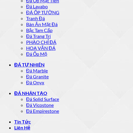
Đá Ốp Mặt Tiền
Đá Lavabo
ĐÁ ỐP TƯỜNG
Tranh Đá
Bàn Ăn Mặt Đá
Bậc Tam Cấp
Đá Trang Trí
PHÀO CHỈ ĐÁ
HOA VĂN ĐÁ
Đá Ốp Mộ
ĐÁ TỰ NHIÊN
Đá Marble
Đá Granite
Đá Onyx
ĐÁ NHÂN TẠO
Đá Solid Surface
Đá Vicostone
Đá Empirestone
Tin Tức
Liên Hệ