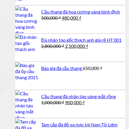
Cầu thang đá hoa cương vàng bình định
Giá
Giá
500,000
₫
480,000
₫
gốc
hiện
là:
tại
500,000 ₫.
là:
Đá nhân tạo gốc thạch anh giá rẻ HT 001
480,000 ₫.
Giá
Giá
2,800,000
₫
2,500,000
₫
gốc
hiện
là:
tại
2,800,000 ₫.
là:
Báo giá đá cầu thang
650,000
₫
2,500,000 ₫.
Cầu thang đá nhân tạo vàng mắt rồng
Giá
Giá
1,000,000
₫
900,000
₫
gốc
hiện
là:
tại
1,000,000 ₫.
là:
Tam cấp đá đỏ xa mạc tại Nam Từ Liêm
900,000 ₫.