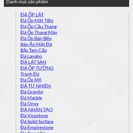
Danh mục sản phẩm
ĐÁ ỐP LÁT
Đá Ốp Mặt Tiền
Đá Ốp Cầu Thang
Đá Ốp Thang Máy
Đá Ốp Bàn Bếp
Bàn Ăn Mặt Đá
Bậc Tam Cấp
Đá Lavabo
ĐÁ LÁT SÀN
ĐÁ ỐP TƯỜNG
Tranh Đá
Đá Ốp Mộ
ĐÁ TỰ NHIÊN
Đá Granite
Đá Marble
Đá Onyx
ĐÁ NHÂN TẠO
Đá Vicostone
Đá Solid Surface
Đá Empirestone