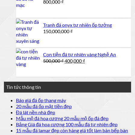
800,000
₫
Tranh đá onyx tự nhiên ốp tường
150,000,000
₫
Con tiện đá tự nhiên vàng Nghệ An
Giá
Giá
500,000
₫
400,000
₫
gốc
hiện
là:
tại
500,000 ₫.
là:
400,000 ₫.
Tin tức thông tin
Không
Báo giá đá ốp thang máy
có
Không
20 mẫu đá ốp mặt tiền đẹp
bình
có
Không
Đá lát nền nhà đẹp
luận
bình
có
Không
Mẫu mộ đá hoa cương 20 mẫu mộ ốp đá đẹp
ở
luận
bình
có
Không
Bảng Giá đá hoa cương 100 mẫu đá tự nhiên đẹp
Báo
ở
luận
bình
có
15 mẫu đá lamar đẹp còn hàng giá tốt làm bàn bếp bàn
giá
ở
20