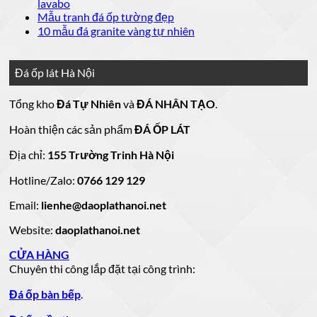
luận
bình
Không
lavabo
đá
mẫu
Đá
ở
luận
có
Không
Mẫu tranh đá ốp tường đẹp
ốp
đá
lát
Mẫu
ở
bình
có
Không
10 mẫu đá granite vàng tự nhiên
thang
nền
ốp
mộ
Bảng
luận
bình
có
máy
nhà
mặt
ở
luận
đá
Giá
bình
đẹp
tiền
ở
đá
15
luận
hoa
Đá ốp lát Hà Nội
mẫu
đẹp
Mẫu
ở
cương
hoa
cương
đá
tranh
10
20
Tổng kho
Đá Tự Nhiên
và
ĐÁ NHÂN TẠO
.
đá
mẫu
mẫu
100
lamar
mẫu
đẹp
ốp
đá
mộ
Hoàn thiện các sản phẩm
ĐÁ ỐP LÁT
đá
còn
tường
granite
ốp
hàng
vàng
tự
đẹp
đá
Địa chỉ:
155 Trường Trinh Hà Nội
giá
tự
nhiên
đẹp
Hotline/Zalo:
tốt
0766 129 129
nhiên
đẹp
làm
Email:
lienhe@daoplathanoi.net
bàn
bếp
Website:
daoplathanoi.net
bàn
lavabo
CỬA HÀNG
Chuyên thi công lắp đặt tại công trình:
Đá ốp bàn bếp
.