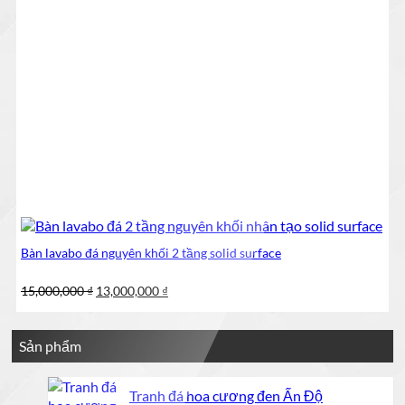
Bàn lavabo đá nguyên khối 2 tầng solid surface
Giá
Giá
15,000,000
₫
13,000,000
₫
gốc
hiện
là:
tại
15,000,000 ₫.
là:
Sản phẩm
13,000,000 ₫.
Tranh đá hoa cương đen Ấn Độ