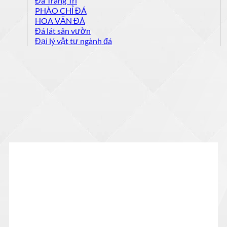
Đá Trang Trí
PHÀO CHỈ ĐÁ
HOA VĂN ĐÁ
Đá lát sân vườn
Đại lý vật tư ngành đá