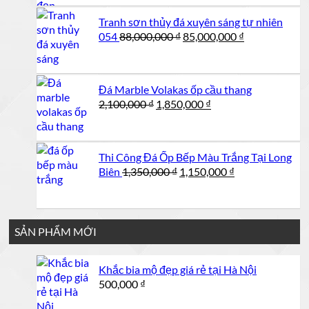
Tranh sơn thủy đá xuyên sáng tự nhiên
Giá
Giá
054
88,000,000
₫
85,000,000
₫
gốc
hiện
là:
tại
88,000,000 ₫.
là:
Đá Marble Volakas ốp cầu thang
85,000,000 ₫.
Giá
Giá
2,100,000
₫
1,850,000
₫
gốc
hiện
là:
tại
2,100,000 ₫.
là:
Thi Công Đá Ốp Bếp Màu Trắng Tại Long
1,850,000 ₫.
Giá
Giá
Biên
1,350,000
₫
1,150,000
₫
gốc
hiện
là:
tại
1,350,000 ₫.
là:
1,150,000 ₫.
SẢN PHẨM MỚI
Khắc bia mộ đẹp giá rẻ tại Hà Nội
500,000
₫