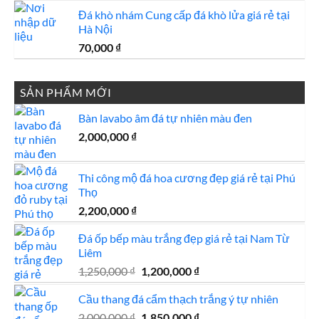
gốc
hiện
Đá khò nhám Cung cấp đá khò lửa giá rẻ tại
là:
tại
Hà Nội
7,500,000 ₫.
là:
7,000,000 ₫.
70,000
₫
SẢN PHẨM MỚI
Bàn lavabo âm đá tự nhiên màu đen
2,000,000
₫
Thi công mộ đá hoa cương đẹp giá rẻ tại Phú
Thọ
2,200,000
₫
Đá ốp bếp màu trắng đẹp giá rẻ tại Nam Từ
Liêm
Giá
Giá
1,250,000
₫
1,200,000
₫
gốc
hiện
Cầu thang đá cẩm thạch trắng ý tự nhiên
là:
tại
1,250,000 ₫.
là:
Giá
Giá
2,000,000
₫
1,850,000
₫