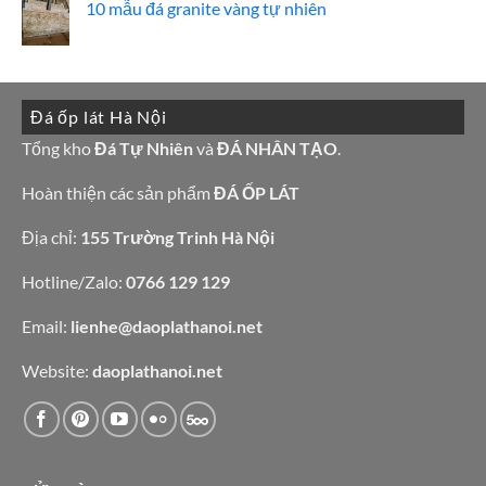
tự
luận
10 mẫu đá granite vàng tự nhiên
đá
nhiên
ở
lamar
đẹp
Mẫu
Không
đẹp
tranh
có
còn
đá
bình
hàng
ốp
luận
giá
tường
ở
tốt
đẹp
10
làm
Đá ốp lát Hà Nội
mẫu
bàn
đá
bếp
granite
Tổng kho
Đá Tự Nhiên
và
ĐÁ NHÂN TẠO
.
bàn
vàng
lavabo
tự
nhiên
Hoàn thiện các sản phẩm
ĐÁ ỐP LÁT
Địa chỉ:
155 Trường Trinh Hà Nội
Hotline/Zalo:
0766 129 129
Email:
lienhe@daoplathanoi.net
Website:
daoplathanoi.net