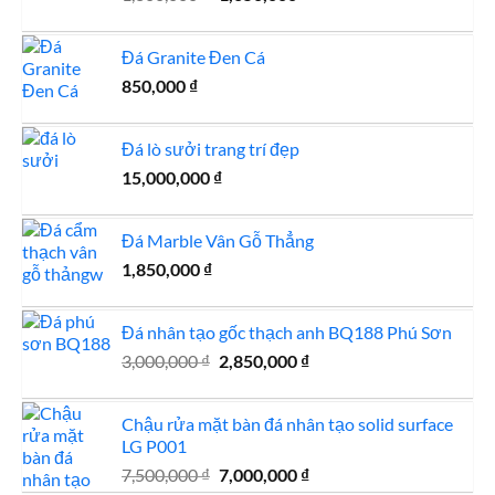
gốc
hiện
là:
tại
Đá Granite Đen Cá
1,800,000 ₫.
là:
850,000
₫
1,650,000 ₫.
Đá lò sưởi trang trí đẹp
15,000,000
₫
Đá Marble Vân Gỗ Thẳng
1,850,000
₫
Đá nhân tạo gốc thạch anh BQ188 Phú Sơn
Giá
Giá
3,000,000
₫
2,850,000
₫
gốc
hiện
là:
tại
Chậu rửa mặt bàn đá nhân tạo solid surface
3,000,000 ₫.
là:
LG P001
2,850,000 ₫.
Giá
Giá
7,500,000
₫
7,000,000
₫