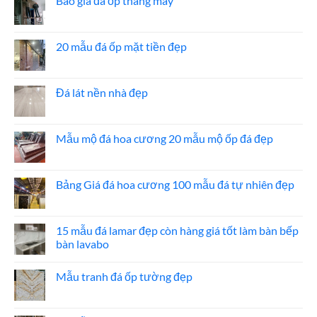
Báo giá đá ốp thang máy
Không
có
bình
luận
20 mẫu đá ốp mặt tiền đẹp
ở
Báo
Không
giá
có
đá
bình
ốp
luận
Đá lát nền nhà đẹp
thang
ở
máy
20
Không
mẫu
có
đá
bình
ốp
luận
Mẫu mộ đá hoa cương 20 mẫu mộ ốp đá đẹp
mặt
ở
tiền
Đá
Không
đẹp
lát
có
nền
bình
nhà
luận
Bảng Giá đá hoa cương 100 mẫu đá tự nhiên đẹp
đẹp
ở
Mẫu
Không
mộ
có
đá
bình
hoa
luận
15 mẫu đá lamar đẹp còn hàng giá tốt làm bàn bếp
cương
ở
bàn lavabo
20
Bảng
mẫu
Giá
Không
mộ
đá
có
ốp
hoa
Mẫu tranh đá ốp tường đẹp
bình
đá
cương
luận
đẹp
100
Không
ở
mẫu
có
15
đá
bình
mẫu