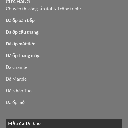
CỬA HÀNG
Chuyên thi công lắp đặt tại công trình:
Đá ốp bàn bếp
.
Đá ốp cầu thang.
Đá ốp mặt tiền.
Đá ốp thang máy.
Đá Granite
Đá Marble
Đá Nhân Tạo
Đá ốp mộ
Mẫu đá tại kho