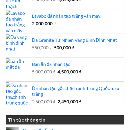
1,200,000 ₫.
gốc
hiện
là:
tại
Lavabo đá nhân tạo trắng vân mây
2,000,000 ₫.
là:
2,000,000
₫
1,850,000 ₫.
Đá Granite Tự Nhiên Vàng Bình Định Nhạt
Giá
Giá
550,000
₫
500,000
₫
gốc
hiện
là:
tại
Bàn ăn đá nhân tạo
550,000 ₫.
là:
Giá
Giá
5,000,000
₫
4,500,000
500,000 ₫.
₫
gốc
hiện
là:
tại
Đá nhân tạo gốc thạch anh Trung Quốc màu
5,000,000 ₫.
là:
trắng
4,500,000 ₫.
Giá
Giá
2,500,000
₫
2,450,000
₫
gốc
hiện
là:
tại
2,500,000 ₫.
là:
Tin tức thông tin
2,450,000 ₫.