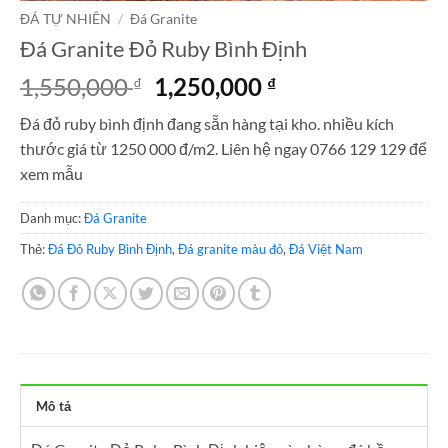
ĐÁ TỰ NHIÊN
/
Đá Granite
Đá Granite Đỏ Ruby Bình Định
Giá
Giá
1,550,000
1,250,000
₫
₫
gốc
hiện
Đá đỏ ruby bình định đang sẵn hàng tại kho. nhiều kích
là:
tại
thước giá từ 1250 000 đ/m2. Liên hệ ngay 0766 129 129 để
1,550,000 ₫.
là:
xem mẫu
1,250,000 ₫.
Danh mục:
Đá Granite
Thẻ:
Đá Đỏ Ruby Bình Định
,
Đá granite màu đỏ
,
Đá Việt Nam
Mô tả