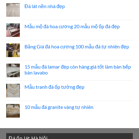
đá
bình
ốp
luận
Đá lát nền nhà đẹp
thang
ở
máy
20
Không
mẫu
có
đá
bình
ốp
luận
Mẫu mộ đá hoa cương 20 mẫu mộ ốp đá đẹp
mặt
ở
tiền
Đá
Không
đẹp
lát
có
nền
bình
nhà
luận
Bảng Giá đá hoa cương 100 mẫu đá tự nhiên đẹp
đẹp
ở
Mẫu
Không
mộ
có
đá
bình
hoa
luận
15 mẫu đá lamar đẹp còn hàng giá tốt làm bàn bếp
cương
ở
bàn lavabo
20
Bảng
mẫu
Giá
Không
mộ
đá
có
ốp
hoa
Mẫu tranh đá ốp tường đẹp
bình
đá
cương
luận
đẹp
100
Không
ở
mẫu
có
15
đá
bình
mẫu
tự
luận
10 mẫu đá granite vàng tự nhiên
đá
nhiên
ở
lamar
đẹp
Mẫu
Không
đẹp
tranh
có
còn
đá
bình
hàng
ốp
luận
giá
tường
ở
tốt
đẹp
10
làm
Đá ốp lát Hà Nội
mẫu