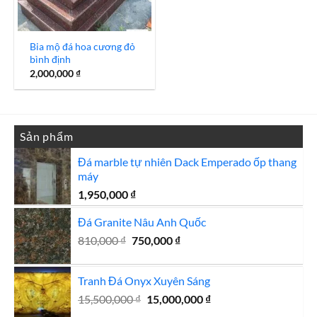
Bia mộ đá hoa cương đỏ
bình định
2,000,000
₫
Sản phẩm
Đá marble tự nhiên Dack Emperado ốp thang
máy
1,950,000
₫
Đá Granite Nâu Anh Quốc
Giá
Giá
810,000
₫
750,000
₫
gốc
hiện
là:
tại
Tranh Đá Onyx Xuyên Sáng
810,000 ₫.
là:
Giá
Giá
15,500,000
₫
15,000,000
750,000 ₫.
₫
gốc
hiện