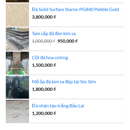
là:
tại
Đá Solid Surface Staron PG840 Pebble Gold
15,500,000 ₫.
là:
3,800,000
₫
15,000,000 ₫.
Tam cấp đá đen kim sa
Giá
Giá
1,000,000
₫
950,000
₫
gốc
hiện
là:
tại
Cột đá hoa cương
1,000,000 ₫.
là:
1,500,000
₫
950,000 ₫.
Mộ ốp đá kim sa đẹp tại Sóc Sơn
1,800,000
₫
Đá nhân tạo trắng Bảo Lai
1,200,000
₫