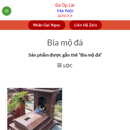
Skip
to
content
Nhấn Gọi Ngay
Liên Hệ Zalo
Bia mộ đá
Sản phẩm được gắn thẻ “Bia mộ đá”
LỌC