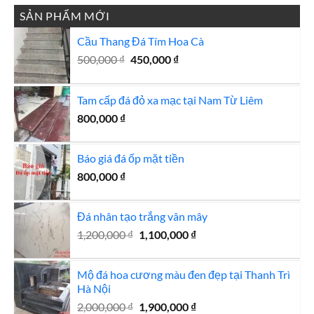
SẢN PHẨM MỚI
Cầu Thang Đá Tím Hoa Cà
Giá
Giá
500,000
₫
450,000
₫
gốc
hiện
là:
tại
Tam cấp đá đỏ xa mạc tại Nam Từ Liêm
500,000 ₫.
là:
450,000 ₫.
800,000
₫
Báo giá đá ốp mặt tiền
800,000
₫
Đá nhân tạo trắng vân mây
Giá
Giá
1,200,000
₫
1,100,000
₫
gốc
hiện
là:
tại
Mộ đá hoa cương màu đen đẹp tại Thanh Trì
1,200,000 ₫.
là:
Hà Nội
1,100,000 ₫.
Giá
Giá
2,000,000
₫
1,900,000
₫