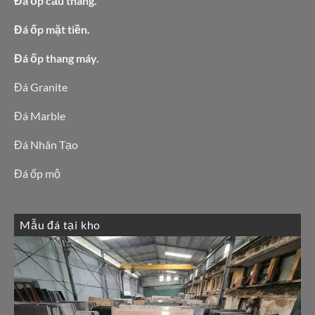
Đá ốp cầu thang.
Đá ốp mặt tiền.
Đá ốp thang máy.
Đá Granite
Đá Marble
Đá Nhân Tạo
Đá ốp mộ
Mẫu đá tại kho