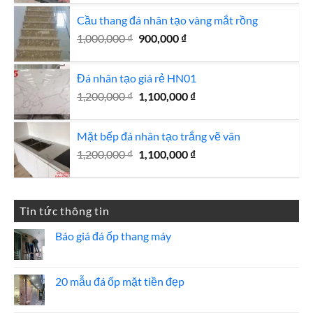
gốc
hiện
Cầu thang đá nhân tạo vàng mắt rồng
là:
tại
2,000,000 ₫.
là:
Giá
Giá
1,000,000
₫
900,000
₫
1,900,000 ₫.
gốc
hiện
là:
tại
Đá nhân tạo giá rẻ HN01
1,000,000 ₫.
là:
Giá
Giá
1,200,000
₫
1,100,000
900,000 ₫.
₫
gốc
hiện
là:
tại
Mặt bếp đá nhân tạo trắng vẽ vân
1,200,000 ₫.
là:
Giá
Giá
1,200,000
₫
1,100,000
₫
1,100,000 ₫.
gốc
hiện
là:
tại
1,200,000 ₫.
là:
Tin tức thông tin
1,100,000 ₫.
Báo giá đá ốp thang máy
Không
có
bình
luận
20 mẫu đá ốp mặt tiền đẹp
ở
Báo
Không
giá
có