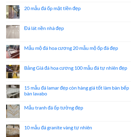
bình
luận
20 mẫu đá ốp mặt tiền đẹp
ở
Báo
Không
giá
có
đá
bình
ốp
luận
Đá lát nền nhà đẹp
thang
ở
máy
20
Không
mẫu
có
đá
bình
ốp
luận
Mẫu mộ đá hoa cương 20 mẫu mộ ốp đá đẹp
mặt
ở
tiền
Đá
Không
đẹp
lát
có
nền
bình
nhà
luận
Bảng Giá đá hoa cương 100 mẫu đá tự nhiên đẹp
đẹp
ở
Mẫu
Không
mộ
có
đá
bình
hoa
luận
15 mẫu đá lamar đẹp còn hàng giá tốt làm bàn bếp
cương
ở
bàn lavabo
20
Bảng
mẫu
Giá
Không
mộ
đá
có
ốp
hoa
Mẫu tranh đá ốp tường đẹp
bình
đá
cương
luận
đẹp
100
Không
ở
mẫu
có
15
đá
bình
mẫu
tự
luận
10 mẫu đá granite vàng tự nhiên
đá
nhiên
ở
lamar
đẹp
Mẫu
Không
đẹp