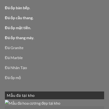
Đá ốp bàn bếp
.
Đá ốp cầu thang.
Đá ốp mặt tiền.
Đá ốp thang máy.
Đá Granite
Đá Marble
Đá Nhân Tạo
Đá ốp mộ
Mẫu đá tại kho