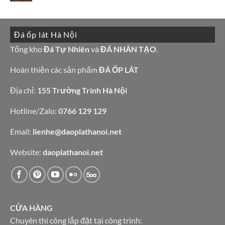
tranh
có
còn
đá
bình
hàng
ốp
luận
giá
tường
ở
tốt
đẹp
10
làm
Đá ốp lát Hà Nội
mẫu
bàn
đá
bếp
granite
Tổng kho
Đá Tự Nhiên
và
ĐÁ NHÂN TẠO
.
bàn
vàng
lavabo
tự
nhiên
Hoàn thiện các sản phẩm
ĐÁ ỐP LÁT
Địa chỉ:
155 Trường Trinh Hà Nội
Hotline/Zalo:
0766 129 129
Email:
lienhe@daoplathanoi.net
Website:
daoplathanoi.net
CỬA HÀNG
Chuyên thi công lắp đặt tại công trình: