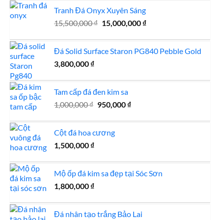
là:
tại
Tranh Đá Onyx Xuyên Sáng
810,000 ₫.
là:
Giá
Giá
15,500,000
₫
15,000,000
750,000 ₫.
₫
gốc
hiện
là:
tại
Đá Solid Surface Staron PG840 Pebble Gold
15,500,000 ₫.
là:
3,800,000
₫
15,000,000 ₫.
Tam cấp đá đen kim sa
Giá
Giá
1,000,000
₫
950,000
₫
gốc
hiện
là:
tại
Cột đá hoa cương
1,000,000 ₫.
là:
1,500,000
₫
950,000 ₫.
Mộ ốp đá kim sa đẹp tại Sóc Sơn
1,800,000
₫
Đá nhân tạo trắng Bảo Lai