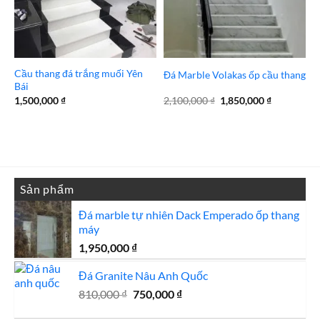
Cầu thang đá trắng muối Yên
Đá Marble Volakas ốp cầu thang
Bái
Giá
Giá
1,500,000
₫
2,100,000
₫
1,850,000
₫
gốc
hiện
là:
tại
2,100,000 ₫.
là:
1,850,000 
Sản phẩm
Đá marble tự nhiên Dack Emperado ốp thang
máy
1,950,000
₫
Đá Granite Nâu Anh Quốc
Giá
Giá
810,000
₫
750,000
₫
gốc
hiện