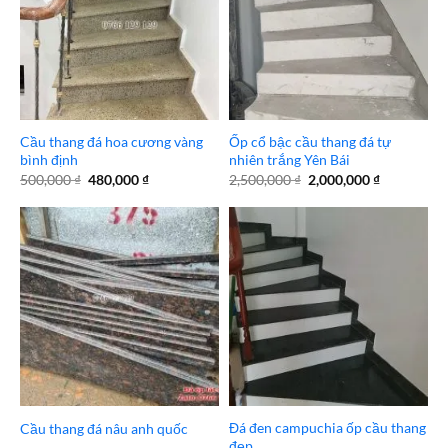
Cầu thang đá hoa cương vàng
Ốp cổ bậc cầu thang đá tự
bình định
nhiên trắng Yên Bái
Giá
Giá
Giá
Giá
500,000
₫
480,000
₫
2,500,000
₫
2,000,000
₫
gốc
hiện
gốc
hiện
là:
tại
là:
tại
500,000 ₫.
là:
2,500,000 ₫.
là:
480,000 ₫.
2,000,000 
Đá đen campuchia ốp cầu thang
Cầu thang đá nâu anh quốc
đẹp