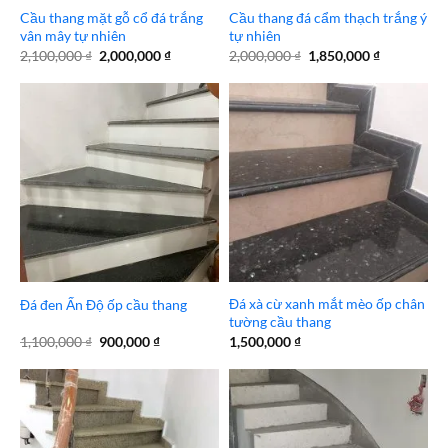
Cầu thang mặt gỗ cổ đá trắng
Cầu thang đá cẩm thạch trắng ý
vân mây tự nhiên
tự nhiên
Giá
Giá
Giá
Giá
2,100,000
₫
2,000,000
₫
2,000,000
₫
1,850,000
₫
gốc
hiện
gốc
hiện
là:
tại
là:
tại
2,100,000 ₫.
là:
2,000,000 ₫.
là:
2,000,000 ₫.
1,850,000 
Đá xà cừ xanh mắt mèo ốp chân
Đá đen Ấn Độ ốp cầu thang
tường cầu thang
Giá
Giá
1,100,000
₫
900,000
₫
1,500,000
₫
gốc
hiện
là:
tại
1,100,000 ₫.
là:
900,000 ₫.