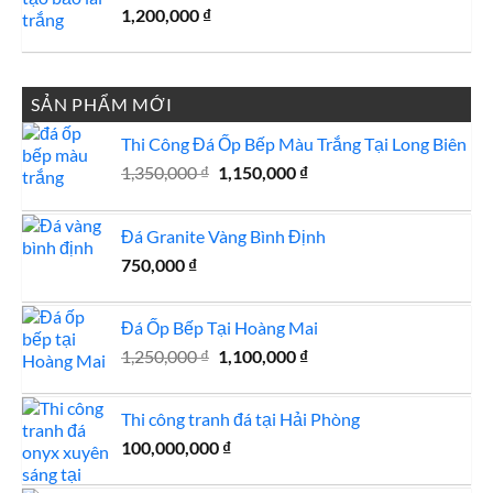
1,200,000
₫
SẢN PHẨM MỚI
Thi Công Đá Ốp Bếp Màu Trắng Tại Long Biên
Giá
Giá
1,350,000
₫
1,150,000
₫
gốc
hiện
là:
tại
Đá Granite Vàng Bình Định
1,350,000 ₫.
là:
1,150,000 ₫.
750,000
₫
Đá Ốp Bếp Tại Hoàng Mai
Giá
Giá
1,250,000
₫
1,100,000
₫
gốc
hiện
là:
tại
Thi công tranh đá tại Hải Phòng
1,250,000 ₫.
là:
100,000,000
₫
1,100,000 ₫.