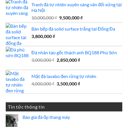
Tranh đá tự nhiên xuyên sáng vân đối xứng tại
Hà Nội
Giá
Giá
10,000,000
₫
9,500,000
₫
gốc
hiện
Bàn bếp đá solid surface trắng tại Đống Đa
là:
tại
10,000,000 ₫.
là:
3,800,000
₫
9,500,000 ₫.
Đá nhân tạo gốc thạch anh BQ188 Phú Sơn
Giá
Giá
3,000,000
₫
2,850,000
₫
gốc
hiện
là:
tại
Mặt đá lavabo đen rừng tự nhiên
3,000,000 ₫.
là:
Giá
Giá
4,000,000
₫
3,500,000
₫
2,850,000 ₫.
gốc
hiện
là:
tại
4,000,000 ₫.
là:
Tin tức thông tin
3,500,000 ₫.
Báo giá đá ốp thang máy
Không
có