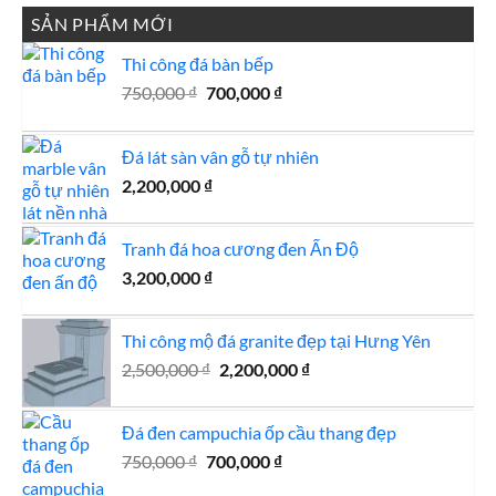
SẢN PHẨM MỚI
Thi công đá bàn bếp
Giá
Giá
750,000
₫
700,000
₫
gốc
hiện
là:
tại
Đá lát sàn vân gỗ tự nhiên
750,000 ₫.
là:
700,000 ₫.
2,200,000
₫
Tranh đá hoa cương đen Ấn Độ
3,200,000
₫
Thi công mộ đá granite đẹp tại Hưng Yên
Giá
Giá
2,500,000
₫
2,200,000
₫
gốc
hiện
là:
tại
Đá đen campuchia ốp cầu thang đẹp
2,500,000 ₫.
là:
Giá
Giá
750,000
₫
700,000
₫
2,200,000 ₫.
gốc
hiện