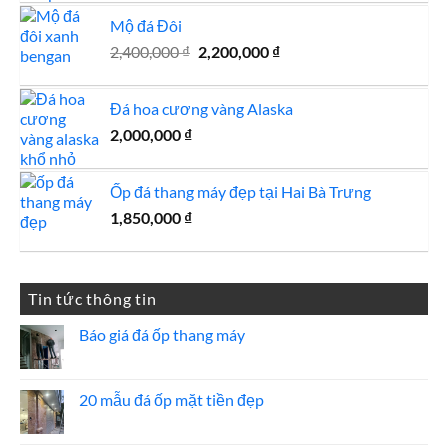
là:
tại
Mộ đá Đôi
750,000 ₫.
là:
Giá
Giá
2,400,000
₫
2,200,000
700,000 ₫.
₫
gốc
hiện
là:
tại
Đá hoa cương vàng Alaska
2,400,000 ₫.
là:
2,000,000
₫
2,200,000 ₫.
Ốp đá thang máy đẹp tại Hai Bà Trưng
1,850,000
₫
Tin tức thông tin
Báo giá đá ốp thang máy
Không
có
bình
luận
20 mẫu đá ốp mặt tiền đẹp
ở
Báo
Không
giá
có
đá
bình