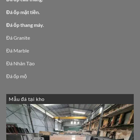
Đá ốp mặt tiền.
Đá ốp thang máy.
Đá Granite
Đá Marble
Đá Nhân Tạo
Đá ốp mộ
Mẫu đá tại kho