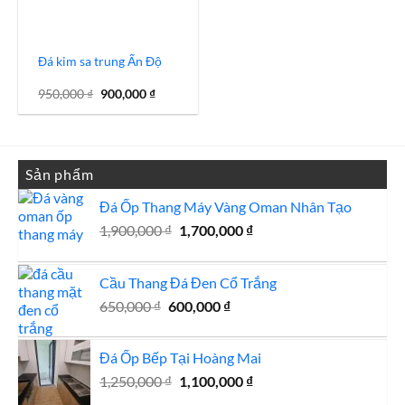
Đá kim sa trung Ấn Độ
Giá
Giá
950,000
₫
900,000
₫
gốc
hiện
là:
tại
950,000 ₫.
là:
900,000 ₫.
Sản phẩm
Đá Ốp Thang Máy Vàng Oman Nhân Tạo
Giá
Giá
1,900,000
₫
1,700,000
₫
gốc
hiện
là:
tại
Cầu Thang Đá Đen Cổ Trắng
1,900,000 ₫.
là:
Giá
Giá
1,700,000 ₫.
650,000
₫
600,000
₫
gốc
hiện
là:
tại
Đá Ốp Bếp Tại Hoàng Mai
650,000 ₫.
là:
Giá
Giá
1,250,000
₫
1,100,000
600,000 ₫.
₫
gốc
hiện