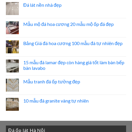
ốp
luận
Đá lát nền nhà đẹp
thang
ở
máy
20
Không
mẫu
có
đá
bình
ốp
luận
Mẫu mộ đá hoa cương 20 mẫu mộ ốp đá đẹp
mặt
ở
tiền
Đá
Không
đẹp
lát
có
nền
bình
nhà
luận
Bảng Giá đá hoa cương 100 mẫu đá tự nhiên đẹp
đẹp
ở
Mẫu
Không
mộ
có
đá
bình
hoa
luận
15 mẫu đá lamar đẹp còn hàng giá tốt làm bàn bếp
cương
ở
bàn lavabo
20
Bảng
mẫu
Giá
Không
mộ
đá
có
ốp
hoa
Mẫu tranh đá ốp tường đẹp
bình
đá
cương
luận
đẹp
100
Không
ở
mẫu
có
15
đá
bình
mẫu
tự
luận
10 mẫu đá granite vàng tự nhiên
đá
nhiên
ở
lamar
đẹp
Mẫu
Không
đẹp
tranh
có
còn
đá
bình
hàng
ốp
luận
giá
tường
ở
tốt
đẹp
10
làm
Đá ốp lát Hà Nội
mẫu
bàn