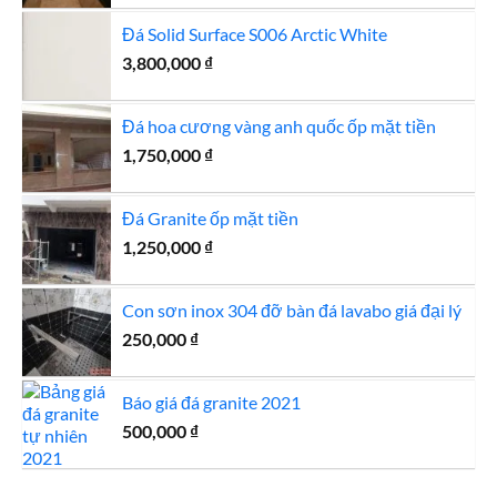
là:
tại
Đá Solid Surface S006 Arctic White
1,250,000 ₫.
là:
3,800,000
₫
1,100,000 ₫.
Đá hoa cương vàng anh quốc ốp mặt tiền
1,750,000
₫
Đá Granite ốp mặt tiền
1,250,000
₫
Con sơn inox 304 đỡ bàn đá lavabo giá đại lý
250,000
₫
Báo giá đá granite 2021
500,000
₫