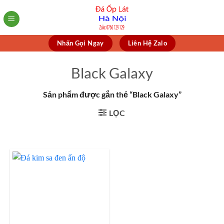
Skip
to
content
Nhấn Gọi Ngay
Liên Hệ Zalo
Black Galaxy
Sản phẩm được gắn thẻ “Black Galaxy”
LỌC