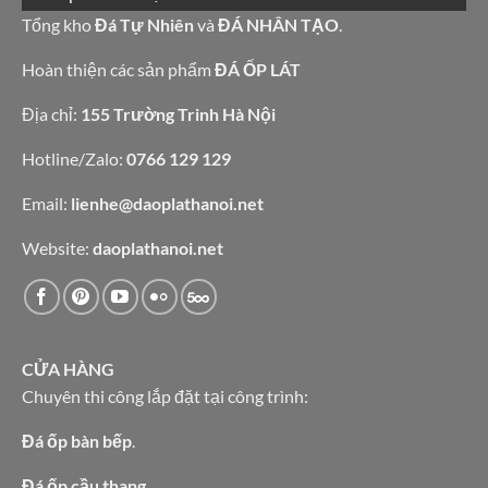
đá
bếp
granite
Tổng kho
Đá Tự Nhiên
và
ĐÁ NHÂN TẠO
.
bàn
vàng
lavabo
tự
nhiên
Hoàn thiện các sản phẩm
ĐÁ ỐP LÁT
Địa chỉ:
155 Trường Trinh Hà Nội
Hotline/Zalo:
0766 129 129
Email:
lienhe@daoplathanoi.net
Website:
daoplathanoi.net
CỬA HÀNG
Chuyên thi công lắp đặt tại công trình:
Đá ốp bàn bếp
.
Đá ốp cầu thang.