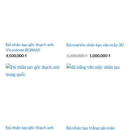
Đá nhân tạo gốc thạch anh
Đá marble nhân tạo vân mây 3D
Vicostone BQ8660
Giá
Giá
4,500,000
₫
1,200,000
₫
1,000,000
₫
gốc
hiện
là:
tại
1,200,000 ₫.
là:
1,000,000 
Đá nhân tạo gốc thạch anh
Đá nhân tạo trắng vân mây