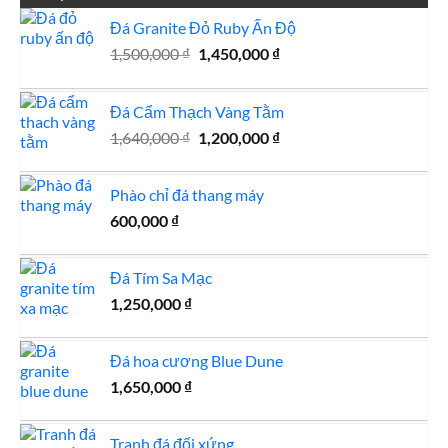
Đá Granite Đỏ Ruby Ấn Độ
Giá
Giá
1,500,000
₫
1,450,000
₫
gốc
hiện
là:
tại
Đá Cẩm Thạch Vàng Tằm
1,500,000 ₫.
là:
Giá
1,450,000 ₫.
Giá
1,640,000
₫
1,200,000
₫
gốc
hiện
là:
tại
Phào chỉ đá thang máy
1,640,000 ₫.
là:
600,000
₫
1,200,000 ₫.
Đá Tím Sa Mạc
1,250,000
₫
Đá hoa cương Blue Dune
1,650,000
₫
Tranh đá đối xứng