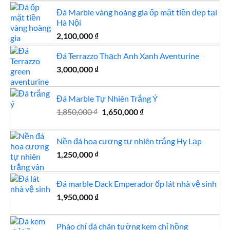
là:
tại
Đá Marble vàng hoàng gia ốp mặt tiền đẹp tại
1,800,000 ₫.
là:
Hà Nội
1,650,000 ₫.
2,100,000
₫
Đá Terrazzo Thạch Anh Xanh Aventurine
3,000,000
₫
Đá Marble Tự Nhiên Trắng Ý
Giá
Giá
1,850,000
₫
1,650,000
₫
gốc
hiện
là:
tại
Nền đá hoa cương tự nhiên trắng Hy Lạp
1,850,000 ₫.
là:
1,250,000
₫
1,650,000 ₫.
Đá marble Dack Emperador ốp lát nhà vệ sinh
1,950,000
₫
Phào chỉ đá chân tường kem chỉ hồng