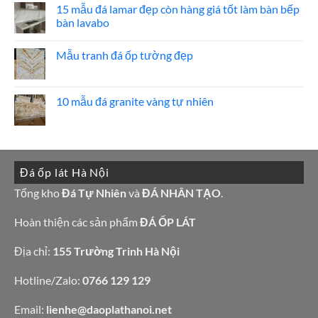
hoa
luận
15 mẫu đá lamar đẹp còn hàng giá tốt làm bàn bếp
cương
ở
bàn lavabo
20
Bảng
mẫu
Giá
Không
mộ
đá
có
ốp
hoa
Mẫu tranh đá ốp tường đẹp
bình
đá
cương
luận
đẹp
100
Không
ở
mẫu
có
15
đá
bình
mẫu
tự
luận
10 mẫu đá granite vàng tự nhiên
đá
nhiên
ở
lamar
đẹp
Mẫu
Không
đẹp
tranh
có
còn
đá
bình
hàng
ốp
luận
giá
tường
ở
tốt
đẹp
10
làm
Đá ốp lát Hà Nội
mẫu
bàn
đá
bếp
granite
Tổng kho
Đá Tự Nhiên
và
ĐÁ NHÂN TẠO
.
bàn
vàng
lavabo
tự
nhiên
Hoàn thiện các sản phẩm
ĐÁ ỐP LÁT
Địa chỉ:
155 Trường Trinh Hà Nội
Hotline/Zalo:
0766 129 129
Email:
lienhe@daoplathanoi.net