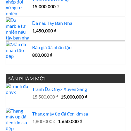
15,000,000
₫
Đá nâu Tây Ban Nha
1,450,000
₫
Báo giá đá nhân tạo
800,000
₫
SẢN PHẨM MỚI
Tranh Đá Onyx Xuyên Sáng
Giá
Giá
15,500,000
₫
15,000,000
₫
gốc
hiện
là:
tại
Thang máy ốp đá đen kim sa
15,500,000 ₫.
là:
Giá
Giá
15,000,000 ₫.
1,800,000
₫
1,650,000
₫
gốc
hiện