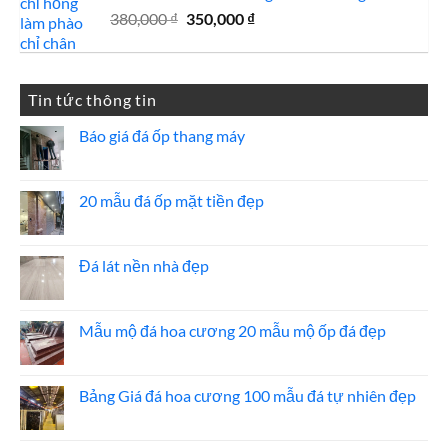
Giá
Giá
380,000
₫
350,000
₫
gốc
hiện
là:
tại
380,000 ₫.
là:
Tin tức thông tin
350,000 ₫.
Báo giá đá ốp thang máy
Không
có
bình
luận
20 mẫu đá ốp mặt tiền đẹp
ở
Báo
Không
giá
có
đá
bình
ốp
luận
Đá lát nền nhà đẹp
thang
ở
máy
20
Không
mẫu
có
đá
bình
ốp
luận
Mẫu mộ đá hoa cương 20 mẫu mộ ốp đá đẹp
mặt
ở
tiền
Đá
Không
đẹp
lát
có
nền
bình
nhà
luận
Bảng Giá đá hoa cương 100 mẫu đá tự nhiên đẹp
đẹp
ở
Mẫu
Không
mộ
có
đá
bình