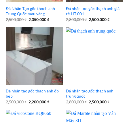
Đá Nhân Tạo gốc thạch anh
Đá nhân tạo gốc thạch anh giá
Trung Quốc màu vàng
rẻ HT 001
Giá
Giá
Giá
Giá
2,500,000
₫
2,350,000
₫
2,800,000
₫
2,500,000
₫
gốc
hiện
gốc
hiện
là:
tại
là:
tại
2,500,000 ₫.
là:
2,800,000 ₫.
là:
2,350,000 ₫.
2,500,000 
Đá nhân tạo gốc thạch anh ốp
Đá nhân tạo gốc thạch anh
bếp
trung quốc
Giá
Giá
Giá
Giá
2,500,000
₫
2,200,000
₫
2,800,000
₫
2,500,000
₫
gốc
hiện
gốc
hiện
là:
tại
là:
tại
2,500,000 ₫.
là:
2,800,000 ₫.
là:
2,200,000 ₫.
2,500,000 