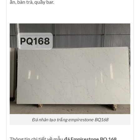
ăn, bàn trà, quầy bar.
Đá nhân tạo trắng empirestone BQ168
Thông tin chi tiết về mẫu
đá Empirestone BQ 168