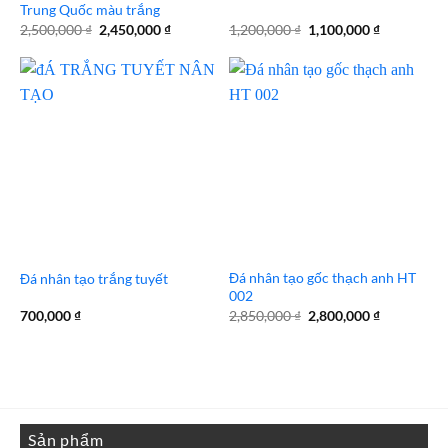
Trung Quốc màu trắng
Giá
Giá
Giá
Giá
2,500,000
₫
2,450,000
₫
1,200,000
₫
1,100,000
₫
gốc
hiện
gốc
hiện
là:
tại
là:
tại
2,500,000 ₫.
là:
1,200,000 ₫.
là:
2,450,000 ₫.
1,100,000 
Đá nhân tạo gốc thạch anh HT
Đá nhân tạo trắng tuyết
002
Giá
Giá
700,000
₫
2,850,000
₫
2,800,000
₫
gốc
hiện
là:
tại
2,850,000 ₫.
là:
2,800,000 
Sản phẩm