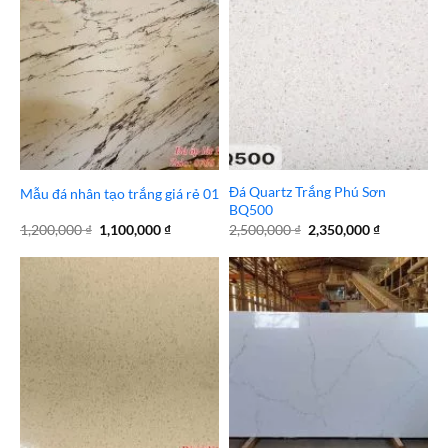
Đá Quartz Trắng Phú Sơn
Mẫu đá nhân tạo trắng giá rẻ 01
BQ500
Giá
Giá
Giá
Giá
1,200,000
₫
1,100,000
₫
2,500,000
₫
2,350,000
₫
gốc
hiện
gốc
hiện
là:
tại
là:
tại
1,200,000 ₫.
là:
2,500,000 ₫.
là:
1,100,000 ₫.
2,350,000 