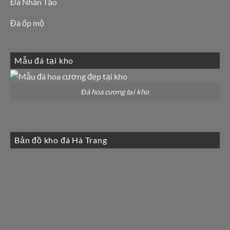
Đá Nhân Tạo
Đá ốp mộ
Mẫu đá tại kho
Đá hoa cương tại kho
Bản đồ kho đá Hà Trang