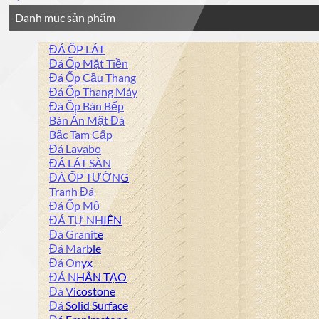
Danh mục sản phẩm
ĐÁ ỐP LÁT
Đá Ốp Mặt Tiền
Đá Ốp Cầu Thang
Đá Ốp Thang Máy
Đá Ốp Bàn Bếp
Bàn Ăn Mặt Đá
Bậc Tam Cấp
Đá Lavabo
ĐÁ LÁT SÀN
ĐÁ ỐP TƯỜNG
Tranh Đá
Đá Ốp Mộ
ĐÁ TỰ NHIÊN
Đá Granite
Đá Marble
Đá Onyx
ĐÁ NHÂN TẠO
Đá Vicostone
Đá Solid Surface