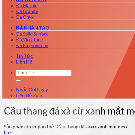
Đá Marble
Đá Granite
Đá Onyx
ĐÁ NHÂN TẠO
Đá Solid Surface
Đá Vicostone
Đá Empirestone
Tin Tức
Liên Hệ
Tìm
kiếm:
Nhấn Gọi Ngay
Liên Hệ Zalo
Cầu thang đá xà cừ xanh mắt 
Sản phẩm được gắn thẻ “Cầu thang đá xà cừ xanh mắt mèo”
Lọc