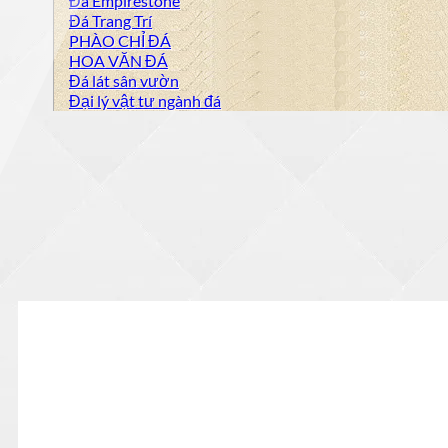
Đá Empirestone
Đá Trang Trí
PHÀO CHỈ ĐÁ
HOA VĂN ĐÁ
Đá lát sân vườn
Đại lý vật tư ngành đá