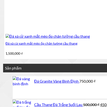
Đá xà cừ xanh mắt mèo ốp chân tường cầu thang
1,500,000
₫
Sản phẩm
Đá Granite Vàng Bình Định
750,000
₫
Giá
Cầu Thang Đá Trắng Suối Lau
500,000
₫
450