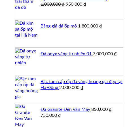
Giá
Giá
1,000,000
₫
950,000
₫
gốc
hiện
là:
tại
1,000,000 ₫.
là:
Bảng giá đá ốp mộ
1,800,000
₫
950,000 ₫.
Đá onyx vàng tự nhiên 01
7,000,000
₫
Bậc tam cấp ốp đá vàng hoàng gia đẹp tại
Hà Đông
2,000,000
₫
Đá Granite Đen Vân Mây
850,000
₫
Giá
Giá
750,000
₫
gốc
hiện