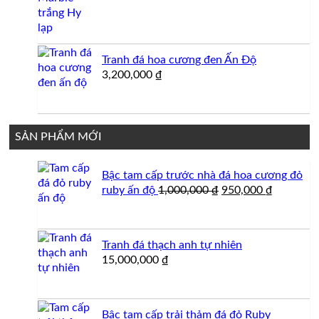
Tranh đá hoa cương đen Ấn Độ
3,200,000
₫
SẢN PHẨM MỚI
Bậc tam cấp trước nhà đá hoa cương đỏ
Giá
Giá
ruby ấn độ
1,000,000
₫
950,000
₫
gốc
hiện
là:
tại
1,000,000 ₫.
là:
Tranh đá thạch anh tự nhiên
950,000 
15,000,000
₫
Bậc tam cấp trải thảm đá đỏ Ruby