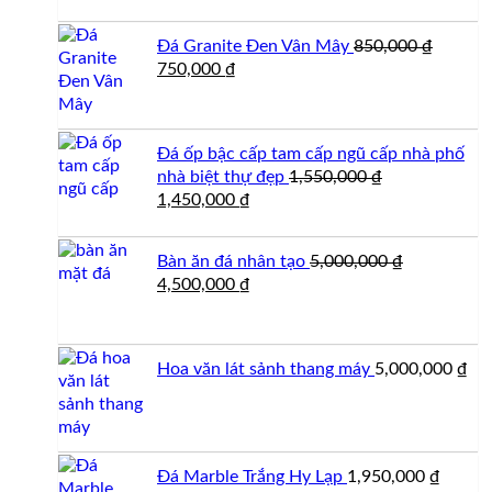
là:
tại
1,350,000 ₫.
là:
Đá Granite Đen Vân Mây
850,000
₫
1,150,000 ₫.
Giá
Giá
750,000
₫
gốc
hiện
là:
tại
850,000 ₫.
là:
Đá ốp bậc cấp tam cấp ngũ cấp nhà phố
750,000 ₫.
nhà biệt thự đẹp
1,550,000
₫
Giá
Giá
1,450,000
₫
gốc
hiện
là:
tại
Bàn ăn đá nhân tạo
5,000,000
₫
1,550,000 ₫.
là:
Giá
Giá
4,500,000
₫
1,450,000 ₫.
gốc
hiện
là:
tại
5,000,000 ₫.
là:
Hoa văn lát sảnh thang máy
5,000,000
₫
4,500,000 ₫.
Đá Marble Trắng Hy Lạp
1,950,000
₫