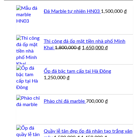
Đá Marble tự nhiên HN03
1,500,000
₫
Thi công đá ốp mặt tiền nhà phố Minh
Giá
Giá
Khai
1,800,000
₫
1,650,000
₫
gốc
hiện
là:
tại
1,800,000 ₫.
là:
Ốp đá bậc tam cấp tại Hà Đông
1,650,000 ₫.
1,250,000
₫
Phào chỉ đá marble
700,000
₫
Quầy lễ tân đẹp ốp đá nhân tạo trắng vân