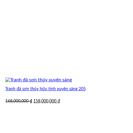
Tranh đá sơn thủy hữu tình xuyên sáng 205
Giá
Giá
168,000,000
₫
158,000,000
₫
gốc
hiện
là:
tại
168,000,000 ₫.
là:
158,000,000 ₫.