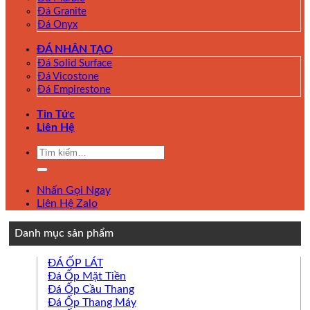
Đá Granite
Đá Onyx
ĐÁ NHÂN TẠO
Đá Solid Surface
Đá Vicostone
Đá Empirestone
Tin Tức
Liên Hệ
Tìm
kiếm:
Nhấn Gọi Ngay
Liên Hệ Zalo
Danh mục sản phẩm
ĐÁ ỐP LÁT
Đá Ốp Mặt Tiền
Đá Ốp Cầu Thang
Đá Ốp Thang Máy