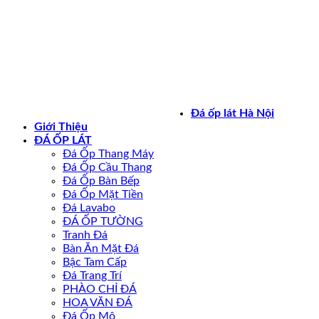
Bản quyền 2026 ©
daoplathanoi.net
Đá ốp lát Hà Nội
Giới Thiệu
ĐÁ ỐP LÁT
Đá Ốp Thang Máy
Đá Ốp Cầu Thang
Đá Ốp Bàn Bếp
Đá Ốp Mặt Tiền
Đá Lavabo
ĐÁ ỐP TƯỜNG
Tranh Đá
Bàn Ăn Mặt Đá
Bậc Tam Cấp
Đá Trang Trí
PHÀO CHỈ ĐÁ
HOA VĂN ĐÁ
Đá Ốp Mộ