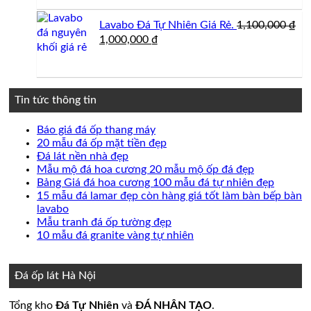
là:
tại
850,000 ₫.
là:
Lavabo Đá Tự Nhiên Giá Rẻ.
1,100,000
₫
750,000 ₫.
Giá
Giá
1,000,000
₫
gốc
hiện
là:
tại
1,100,000 ₫.
là:
1,000,000 ₫.
Tin tức thông tin
Không
Báo giá đá ốp thang máy
có
Không
20 mẫu đá ốp mặt tiền đẹp
Không
bình
có
Đá lát nền nhà đẹp
có
luận
bình
Không
Mẫu mộ đá hoa cương 20 mẫu mộ ốp đá đẹp
ở
bình
luận
có
Không
Bảng Giá đá hoa cương 100 mẫu đá tự nhiên đẹp
Báo
ở
luận
bình
có
15 mẫu đá lamar đẹp còn hàng giá tốt làm bàn bếp bàn
ở
giá
20
Không
luận
bình
lavabo
Đá
đá
mẫu
ở
có
Không
luận
Mẫu tranh đá ốp tường đẹp
lát
ốp
đá
Mẫu
ở
bình
có
Không
10 mẫu đá granite vàng tự nhiên
nền
thang
ốp
mộ
Bảng
luận
bình
có
ở
nhà
máy
mặt
đá
Giá
luận
bình
15
đẹp
tiền
ở
hoa
đá
luận
Đá ốp lát Hà Nội
mẫu
đẹp
Mẫu
ở
cương
hoa
đá
tranh
10
20
cương
Tổng kho
Đá Tự Nhiên
và
ĐÁ NHÂN TẠO
.