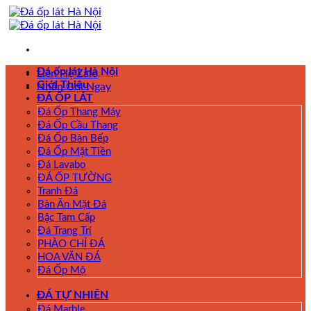
Skip
to
content
Đá ốp lát Hà Nội
Liên Hệ Zalo
Giới Thiệu
Nhấn Gọi Ngay
ĐÁ ỐP LÁT
Đá Ốp Thang Máy
Đá Ốp Cầu Thang
Đá Ốp Bàn Bếp
Đá Ốp Mặt Tiền
Đá Lavabo
ĐÁ ỐP TƯỜNG
Tranh Đá
Bàn Ăn Mặt Đá
Bậc Tam Cấp
Đá Trang Trí
PHÀO CHỈ ĐÁ
HOA VĂN ĐÁ
Đá Ốp Mộ
ĐÁ TỰ NHIÊN
Đá Marble