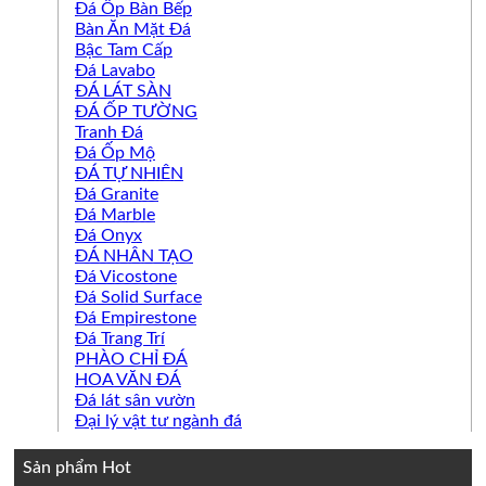
Đá Ốp Bàn Bếp
Bàn Ăn Mặt Đá
Bậc Tam Cấp
Đá Lavabo
ĐÁ LÁT SÀN
ĐÁ ỐP TƯỜNG
Tranh Đá
Đá Ốp Mộ
ĐÁ TỰ NHIÊN
Đá Granite
Đá Marble
Đá Onyx
ĐÁ NHÂN TẠO
Đá Vicostone
Đá Solid Surface
Đá Empirestone
Đá Trang Trí
PHÀO CHỈ ĐÁ
HOA VĂN ĐÁ
Đá lát sân vườn
Đại lý vật tư ngành đá
Sản phẩm Hot