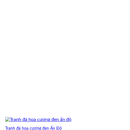
2,000,000,000 ₫.
là:
180,000,000 ₫.
Tranh đá hoa cương đen Ấn Độ