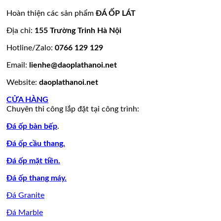
lamar
đá
mẫu
mẫu
100
đẹp
ốp
đá
mộ
mẫu
Hoàn thiện các sản phẩm
ĐÁ ỐP LÁT
còn
tường
granite
ốp
đá
hàng
đẹp
vàng
đá
tự
Địa chỉ:
155 Trường Trinh Hà Nội
giá
tự
đẹp
nhiên
Hotline/Zalo:
0766 129 129
tốt
nhiên
đẹp
làm
Email:
lienhe@daoplathanoi.net
bàn
bếp
Website:
daoplathanoi.net
bàn
lavabo
CỬA HÀNG
Chuyên thi công lắp đặt tại công trình:
Đá ốp bàn bếp
.
Đá ốp cầu thang.
Đá ốp mặt tiền.
Đá ốp thang máy.
Đá Granite
Đá Marble