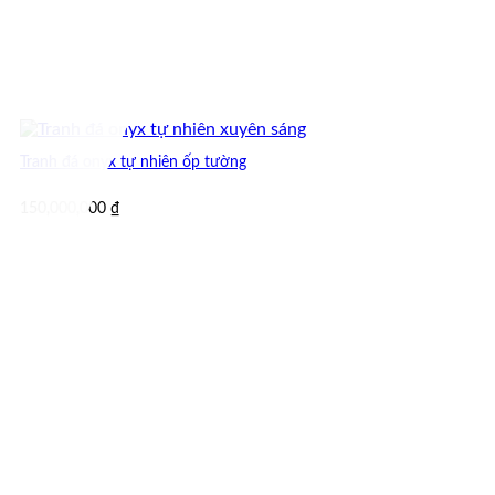
Tranh đá onyx tự nhiên ốp tường
150,000,000
₫