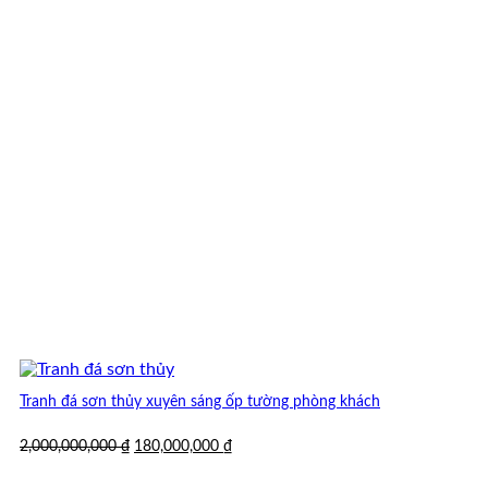
Tranh đá sơn thủy xuyên sáng ốp tường phòng khách
Giá
Giá
2,000,000,000
₫
180,000,000
₫
gốc
hiện
là:
tại