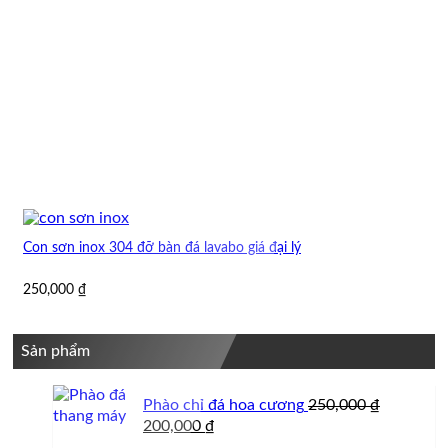
Con sơn inox 304 đỡ bàn đá lavabo giá đại lý
250,000
₫
Sản phẩm
Phào chỉ đá hoa cương
250,000
₫
Giá
Giá
200,000
₫
gốc
hiện