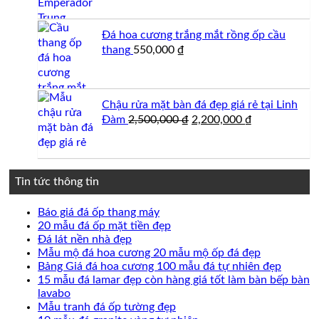
là:
tại
1,500,000 ₫.
là:
Đá hoa cương trắng mắt rồng ốp cầu
1,250,000 ₫.
thang
550,000
₫
Chậu rửa mặt bàn đá đẹp giá rẻ tại Linh
Giá
Giá
Đàm
2,500,000
₫
2,200,000
₫
gốc
hiện
là:
tại
2,500,000 ₫.
là:
2,200,000 ₫.
Tin tức thông tin
Không
Báo giá đá ốp thang máy
có
Không
20 mẫu đá ốp mặt tiền đẹp
Không
bình
có
Đá lát nền nhà đẹp
có
luận
bình
Không
Mẫu mộ đá hoa cương 20 mẫu mộ ốp đá đẹp
ở
bình
luận
có
Không
Bảng Giá đá hoa cương 100 mẫu đá tự nhiên đẹp
Báo
ở
luận
bình
có
15 mẫu đá lamar đẹp còn hàng giá tốt làm bàn bếp bàn
ở
giá
20
Không
luận
bình
lavabo
Đá
đá
mẫu
ở
có
Không
luận
Mẫu tranh đá ốp tường đẹp
lát
ốp
đá
Mẫu
ở