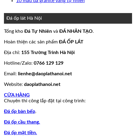
bình
có
Không
10 mẫu đá granite vàng tự nhiên
nền
thang
ốp
mộ
Bảng
luận
bình
có
ở
nhà
máy
mặt
đá
Giá
luận
bình
15
đẹp
tiền
ở
hoa
đá
luận
Đá ốp lát Hà Nội
mẫu
đẹp
Mẫu
ở
cương
hoa
đá
tranh
10
20
cương
Tổng kho
Đá Tự Nhiên
và
ĐÁ NHÂN TẠO
.
lamar
đá
mẫu
mẫu
100
đẹp
ốp
đá
mộ
mẫu
Hoàn thiện các sản phẩm
ĐÁ ỐP LÁT
còn
tường
granite
ốp
đá
hàng
đẹp
vàng
đá
tự
Địa chỉ:
155 Trường Trinh Hà Nội
giá
tự
đẹp
nhiên
Hotline/Zalo:
0766 129 129
tốt
nhiên
đẹp
làm
Email:
lienhe@daoplathanoi.net
bàn
bếp
Website:
daoplathanoi.net
bàn
lavabo
CỬA HÀNG
Chuyên thi công lắp đặt tại công trình:
Đá ốp bàn bếp
.
Đá ốp cầu thang.
Đá ốp mặt tiền.