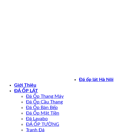
Bản quyền 2026 ©
daoplathanoi.net
Đá ốp lát Hà Nội
Giới Thiệu
ĐÁ ỐP LÁT
Đá Ốp Thang Máy
Đá Ốp Cầu Thang
Đá Ốp Bàn Bếp
Đá Ốp Mặt Tiền
Đá Lavabo
ĐÁ ỐP TƯỜNG
Tranh Đá