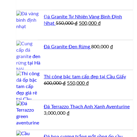
là:
tại
250,000 ₫.
là:
Đá Granite Tự Nhiên Vàng Bình Định
200,000 ₫.
Giá
Giá
Nhạt
550,000
₫
500,000
₫
gốc
hiện
là:
tại
550,000 ₫.
là:
Đá Granite Đen Rừng
800,000
₫
500,000 ₫.
Thi công bậc tam cấp đẹp tại Cầu Giấy
Giá
Giá
600,000
₫
550,000
₫
gốc
hiện
là:
tại
600,000 ₫.
là:
Đá Terrazzo Thạch Anh Xanh Aventurine
550,000 ₫.
3,000,000
₫
Đá hoa cương trắng mắt rồng ốp cầu