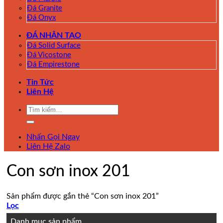
Đá Granite
Đá Onyx
ĐÁ NHÂN TẠO
Đá Solid Surface
Đá Vicostone
Đá Empirestone
Tin Tức
Liên Hệ
Tìm
kiếm:
Nhấn Gọi Ngay
Liên Hệ Zalo
Con sơn inox 201
Sản phẩm được gắn thẻ “Con sơn inox 201”
Lọc
Danh mục sản phẩm