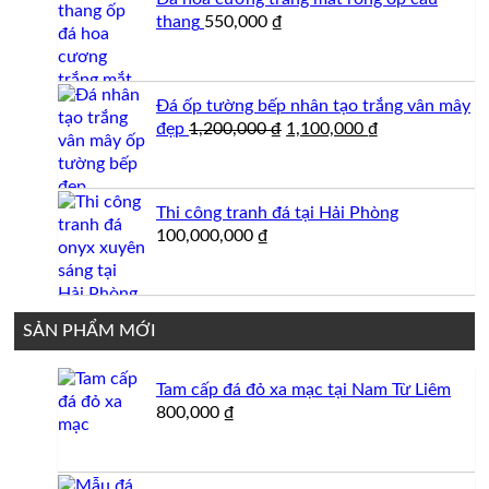
thang
550,000
₫
Đá ốp tường bếp nhân tạo trắng vân mây
Giá
Giá
đẹp
1,200,000
₫
1,100,000
₫
gốc
hiện
là:
tại
1,200,000 ₫.
là:
Thi công tranh đá tại Hải Phòng
1,100,000 ₫.
100,000,000
₫
SẢN PHẨM MỚI
Tam cấp đá đỏ xa mạc tại Nam Từ Liêm
800,000
₫