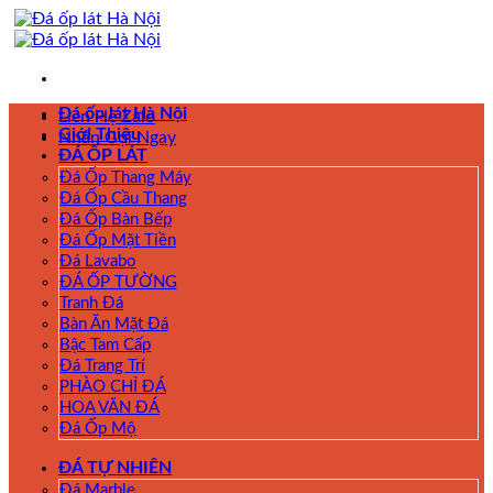
Skip
to
content
Đá ốp lát Hà Nội
Liên Hệ Zalo
Giới Thiệu
Nhấn Gọi Ngay
ĐÁ ỐP LÁT
Đá Ốp Thang Máy
Đá Ốp Cầu Thang
Đá Ốp Bàn Bếp
Đá Ốp Mặt Tiền
Đá Lavabo
ĐÁ ỐP TƯỜNG
Tranh Đá
Bàn Ăn Mặt Đá
Bậc Tam Cấp
Đá Trang Trí
PHÀO CHỈ ĐÁ
HOA VĂN ĐÁ
Đá Ốp Mộ
ĐÁ TỰ NHIÊN
Đá Marble