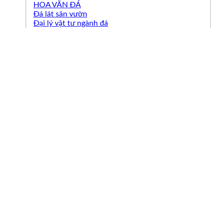
HOA VĂN ĐÁ
Đá lát sân vườn
Đại lý vật tư ngành đá