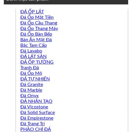
ĐÁ ỐP LÁT
Đá Ốp Mặt Tiền
Đá Ốp Cầu Thang
Đá Ốp Thang Máy
Đá Ốp Bàn Bếp
Bàn Ăn Mặt Đá
Bậc Tam Cấp
Đá Lavabo
ĐÁ LÁT SÀN
ĐÁ ỐP TƯỜNG
Tranh Đá
Đá Ốp Mộ
ĐÁ TỰ NHIÊN
Đá Granite
Đá Marble
Đá Onyx
ĐÁ NHÂN TẠO
Đá Vicostone
Đá Solid Surface
Đá Empirestone
Đá Trang Trí
PHÀO CHỈ ĐÁ