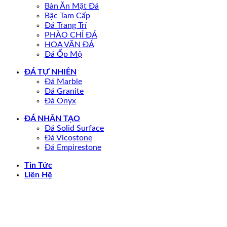
Bàn Ăn Mặt Đá
Bậc Tam Cấp
Đá Trang Trí
PHÀO CHỈ ĐÁ
HOA VĂN ĐÁ
Đá Ốp Mộ
ĐÁ TỰ NHIÊN
Đá Marble
Đá Granite
Đá Onyx
ĐÁ NHÂN TẠO
Đá Solid Surface
Đá Vicostone
Đá Empirestone
Tin Tức
Liên Hệ