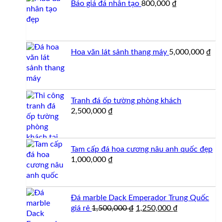
Báo giá đá nhân tạo
800,000
₫
Hoa văn lát sảnh thang máy
5,000,000
₫
Tranh đá ốp tường phòng khách
2,500,000
₫
Tam cấp đá hoa cương nâu anh quốc đẹp
1,000,000
₫
Đá marble Dack Emperador Trung Quốc
Giá
Giá
giá rẻ
1,500,000
₫
1,250,000
₫
gốc
hiện