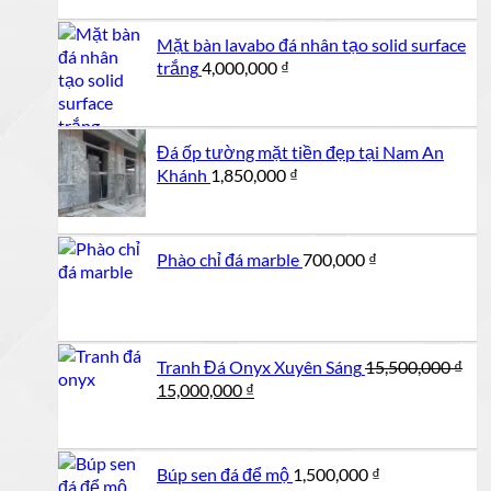
Mặt bàn lavabo đá nhân tạo solid surface
trắng
4,000,000
₫
Đá ốp tường mặt tiền đẹp tại Nam An
Khánh
1,850,000
₫
Phào chỉ đá marble
700,000
₫
Tranh Đá Onyx Xuyên Sáng
15,500,000
₫
Giá
Giá
15,000,000
₫
gốc
hiện
là:
tại
15,500,000 ₫.
là:
Búp sen đá để mộ
1,500,000
₫
15,000,000 ₫.