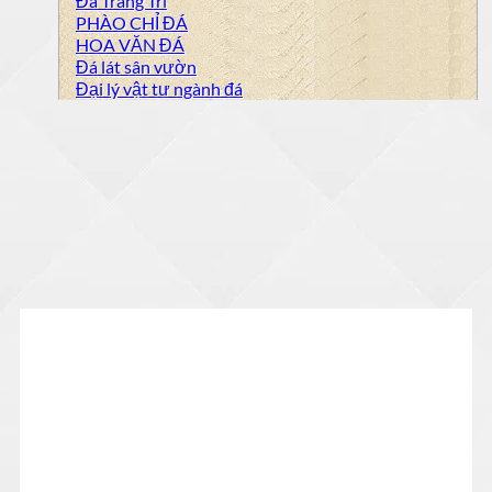
Đá Trang Trí
PHÀO CHỈ ĐÁ
HOA VĂN ĐÁ
Đá lát sân vườn
Đại lý vật tư ngành đá