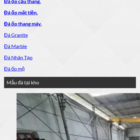
Đá ốp cầu thang.
Đá ốp mặt tiền.
Đá ốp thang máy.
Đá Granite
Đá Marble
Đá Nhân Tạo
Đá ốp mộ
Mẫu đá tại kho