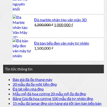
Đá marble nhân tạo vân mây 3D
Giá
Giá
1,200,000
₫
1,000,000
₫
gốc
hiện
là:
tại
1,200,000 ₫.
là:
Đá bàn bếp đen vân mây tự nhiên
1,000,000 ₫.
1,500,000
₫
Tin tức thông tin
Không
Báo giá đá ốp thang máy
có
Không
20 mẫu đá ốp mặt tiền đẹp
bình
có
Không
Đá lát nền nhà đẹp
luận
bình
có
Không
Mẫu mộ đá hoa cương 20 mẫu mộ ốp đá đẹp
ở
luận
bình
có
Không
Bảng Giá đá hoa cương 100 mẫu đá tự nhiên đẹp
Báo
ở
luận
bình
có
15 mẫu đá lamar đẹp còn hàng giá tốt làm bàn bếp bàn
giá
ở
20