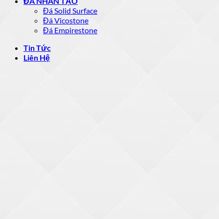
ĐÁ NHÂN TẠO
Đá Solid Surface
Đá Vicostone
Đá Empirestone
Tin Tức
Liên Hệ