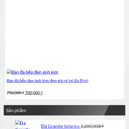
Bàn đá bếp đen ánh kim đẹp giá rẻ tại Ba Đình
Giá
Giá
750,000
₫
700,000
₫
gốc
hiện
là:
tại
750,000 ₫.
là:
Sản phẩm
700,000 ₫.
Đá Granite Solarius
2,200,000
₫