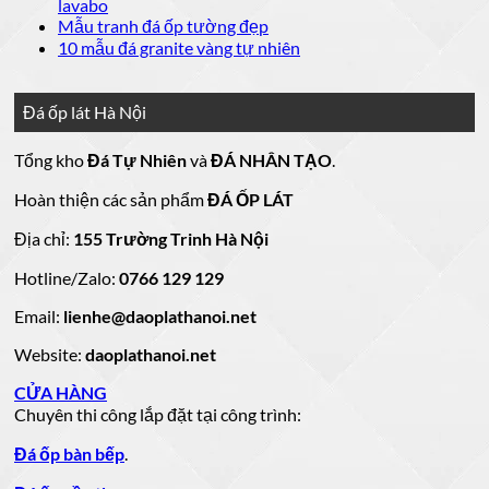
luận
bình
Không
lavabo
đá
mẫu
Đá
ở
luận
có
Không
Mẫu tranh đá ốp tường đẹp
ốp
đá
lát
Mẫu
ở
bình
có
Không
10 mẫu đá granite vàng tự nhiên
thang
nền
ốp
mộ
Bảng
luận
bình
có
máy
nhà
mặt
ở
luận
đá
Giá
bình
đẹp
tiền
ở
đá
15
luận
hoa
Đá ốp lát Hà Nội
mẫu
đẹp
Mẫu
ở
cương
hoa
cương
đá
tranh
10
20
Tổng kho
Đá Tự Nhiên
và
ĐÁ NHÂN TẠO
.
đá
mẫu
mẫu
100
lamar
mẫu
đẹp
ốp
đá
mộ
Hoàn thiện các sản phẩm
ĐÁ ỐP LÁT
đá
còn
tường
granite
ốp
hàng
vàng
tự
đẹp
đá
Địa chỉ:
155 Trường Trinh Hà Nội
giá
tự
nhiên
đẹp
Hotline/Zalo:
tốt
0766 129 129
nhiên
đẹp
làm
Email:
lienhe@daoplathanoi.net
bàn
bếp
Website:
daoplathanoi.net
bàn
lavabo
CỬA HÀNG
Chuyên thi công lắp đặt tại công trình:
Đá ốp bàn bếp
.