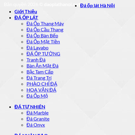
Bản quyền 2026 ©
daoplathanoi.net
Đá ốp lát Hà Nội
Giới Thiệu
ĐÁ ỐP LÁT
Đá Ốp Thang Máy
Đá Ốp Cầu Thang
Đá Ốp Bàn Bếp
Đá Ốp Mặt Tiền
Đá Lavabo
ĐÁ ỐP TƯỜNG
Tranh Đá
Bàn Ăn Mặt Đá
Bậc Tam Cấp
Đá Trang Trí
PHÀO CHỈ ĐÁ
HOA VĂN ĐÁ
Đá Ốp Mộ
ĐÁ TỰ NHIÊN
Đá Marble
Đá Granite
Đá Onyx