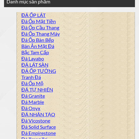
Danh mục sản phẩm
ĐÁ ỐP LÁT
Đá Ốp Mặt Tiền
Đá Ốp Cầu Thang
Đá Ốp Thang Máy
Đá Ốp Bàn Bếp
Bàn Ăn Mặt Đá
Bậc Tam Cấp
Đá Lavabo
ĐÁ LÁT SÀN
ĐÁ ỐP TƯỜNG
Tranh Đá
Đá Ốp Mộ
ĐÁ TỰ NHIÊN
Đá Granite
Đá Marble
Đá Onyx
ĐÁ NHÂN TẠO
Đá Vicostone
Đá Solid Surface
Đá Empirestone