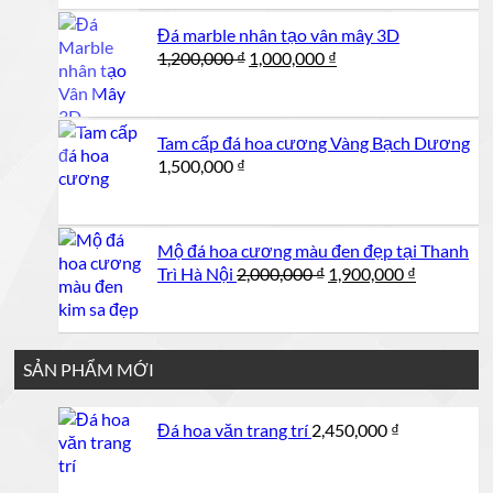
1,250,000 ₫.
là:
Đá marble nhân tạo vân mây 3D
1,200,000 ₫.
Giá
Giá
1,200,000
₫
1,000,000
₫
gốc
hiện
là:
tại
1,200,000 ₫.
là:
Tam cấp đá hoa cương Vàng Bạch Dương
1,000,000 ₫.
1,500,000
₫
Mộ đá hoa cương màu đen đẹp tại Thanh
Giá
Giá
Trì Hà Nội
2,000,000
₫
1,900,000
₫
gốc
hiện
là:
tại
2,000,000 ₫.
là:
1,900,000 
SẢN PHẨM MỚI
Đá hoa văn trang trí
2,450,000
₫