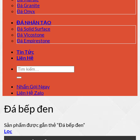
Đá Granite
Đá Onyx
ĐÁ NHÂN TẠO
Đá Solid Surface
Đá Vicostone
Đá Empirestone
Tin Tức
Liên Hệ
Tìm
kiếm:
Nhấn Gọi Ngay
Liên Hệ Zalo
Đá bếp đen
Sản phẩm được gắn thẻ “Đá bếp đen”
Lọc