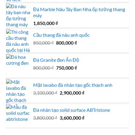
là:
tại
Đá Marble Nâu Tây Ban Nha ốp tường thang
2,000,000 ₫.
là:
máy
1,850,000 ₫.
1,850,000
₫
Cầu thang đá nâu anh quốc
Giá
Giá
850,000
₫
800,000
₫
gốc
hiện
là:
tại
Đá Granite đen Ấn Độ
850,000 ₫.
là:
Giá
Giá
800,000
₫
750,000
₫
800,000 ₫.
gốc
hiện
là:
tại
Mặt lavabo đá nhân tạo gốc thạch anh
800,000 ₫.
là:
Giá
Giá
3,100,000
₫
2,900,000
750,000 ₫.
₫
gốc
hiện
là:
tại
Đá nhân tạo solid surface ABTristone
3,100,000 ₫.
là:
Giá
Giá
3,800,000
₫
3,600,000
₫
2,900,000 ₫.
gốc
hiện
là:
tại