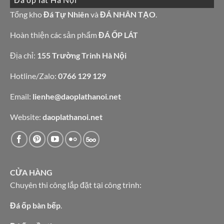
bàn
đá
bếp
granite
Tổng kho
Đá Tự Nhiên
và
ĐÁ NHÂN TẠO
.
bàn
vàng
lavabo
tự
nhiên
Hoàn thiện các sản phẩm
ĐÁ ỐP LÁT
Địa chỉ:
155 Trường Trinh Hà Nội
Hotline/Zalo:
0766 129 129
Email:
lienhe@daoplathanoi.net
Website:
daoplathanoi.net
CỬA HÀNG
Chuyên thi công lắp đặt tại công trình:
Đá ốp bàn bếp
.