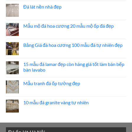
đá
bình
ốp
luận
Đá lát nền nhà đẹp
thang
ở
máy
20
Không
mẫu
có
đá
bình
ốp
luận
Mẫu mộ đá hoa cương 20 mẫu mộ ốp đá đẹp
mặt
ở
tiền
Đá
Không
đẹp
lát
có
nền
bình
nhà
luận
Bảng Giá đá hoa cương 100 mẫu đá tự nhiên đẹp
đẹp
ở
Mẫu
Không
mộ
có
đá
bình
hoa
luận
15 mẫu đá lamar đẹp còn hàng giá tốt làm bàn bếp
cương
ở
bàn lavabo
20
Bảng
mẫu
Giá
Không
mộ
đá
có
ốp
hoa
Mẫu tranh đá ốp tường đẹp
bình
đá
cương
luận
đẹp
100
Không
ở
mẫu
có
15
đá
bình
mẫu
tự
luận
10 mẫu đá granite vàng tự nhiên
đá
nhiên
ở
lamar
đẹp
Mẫu
Không
đẹp
tranh
có
còn
đá
bình
hàng
ốp
luận
giá
tường
ở
tốt
đẹp
10
làm
Đá ốp lát Hà Nội
mẫu