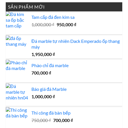
3,800,000 ₫.
là:
SẢN PHẨM MỚI
3,600,000 ₫.
Tam cấp đá đen kim sa
Giá
Giá
1,000,000
₫
950,000
₫
gốc
hiện
là:
tại
Đá marble tự nhiên Dack Emperado ốp thang
1,000,000 ₫.
là:
máy
950,000 ₫.
1,950,000
₫
Phào chỉ đá marble
700,000
₫
Báo giá đá Marble
1,000,000
₫
Thi công đá bàn bếp
Giá
Giá
750,000
₫
700,000
₫
gốc
hiện