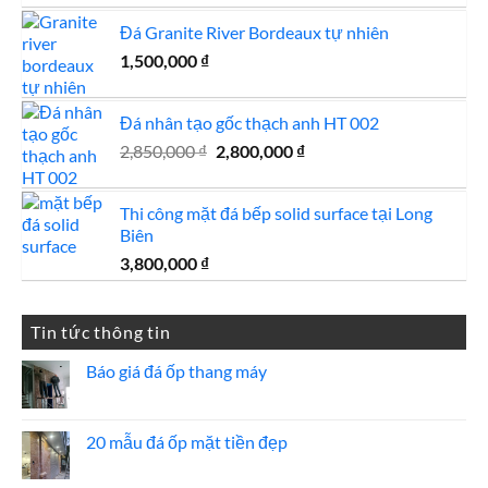
là:
tại
Đá Granite River Bordeaux tự nhiên
750,000 ₫.
là:
1,500,000
₫
700,000 ₫.
Đá nhân tạo gốc thạch anh HT 002
Giá
Giá
2,850,000
₫
2,800,000
₫
gốc
hiện
là:
tại
Thi công mặt đá bếp solid surface tại Long
2,850,000 ₫.
là:
Biên
2,800,000 ₫.
3,800,000
₫
Tin tức thông tin
Báo giá đá ốp thang máy
Không
có
bình
luận
20 mẫu đá ốp mặt tiền đẹp
ở
Báo
Không
giá
có