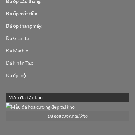
Đá ốp cầu thang.
Đá ốp mặt tiền.
Đá ốp thang máy.
Đá Granite
Đá Marble
Đá Nhân Tạo
Đá ốp mộ
Mẫu đá tại kho
Đá hoa cương tại kho