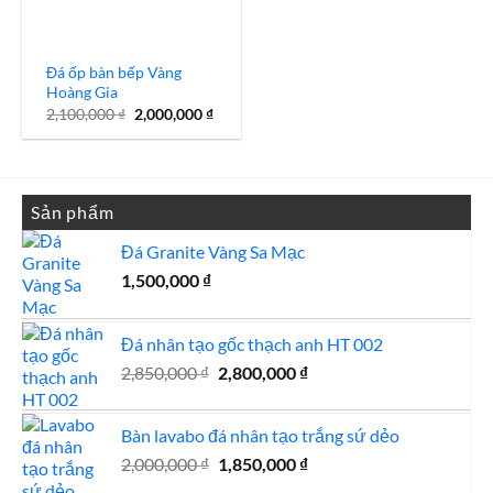
Đá ốp bàn bếp Vàng
Hoàng Gia
Giá
Giá
2,100,000
₫
2,000,000
₫
gốc
hiện
là:
tại
2,100,000 ₫.
là:
2,000,000 ₫.
Sản phẩm
Đá Granite Vàng Sa Mạc
1,500,000
₫
Đá nhân tạo gốc thạch anh HT 002
Giá
Giá
2,850,000
₫
2,800,000
₫
gốc
hiện
là:
tại
Bàn lavabo đá nhân tạo trắng sứ dẻo
2,850,000 ₫.
là:
Giá
Giá
2,000,000
₫
1,850,000
₫
2,800,000 ₫.
gốc
hiện