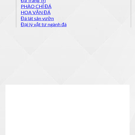
Đá Trang Trí
PHÀO CHỈ ĐÁ
HOA VĂN ĐÁ
Đá lát sân vườn
Đại lý vật tư ngành đá