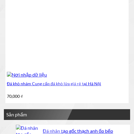
Đá khò nhám Cung cấp đá khò lửa giá rẻ tại Hà Nội
70,000
₫
Sản phẩm
Đá nhân tạo gốc thạch anh ốp bếp