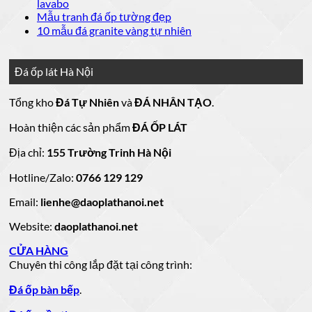
luận
bình
Không
lavabo
đá
mẫu
Đá
ở
luận
có
Không
Mẫu tranh đá ốp tường đẹp
ốp
đá
lát
Mẫu
ở
bình
có
Không
10 mẫu đá granite vàng tự nhiên
thang
nền
ốp
mộ
Bảng
luận
bình
có
máy
nhà
mặt
ở
luận
đá
Giá
bình
đẹp
tiền
ở
đá
15
luận
hoa
Đá ốp lát Hà Nội
mẫu
đẹp
Mẫu
ở
cương
hoa
cương
đá
tranh
10
20
Tổng kho
Đá Tự Nhiên
và
ĐÁ NHÂN TẠO
.
đá
mẫu
mẫu
100
lamar
mẫu
đẹp
ốp
đá
mộ
Hoàn thiện các sản phẩm
ĐÁ ỐP LÁT
đá
còn
tường
granite
ốp
hàng
vàng
tự
đẹp
đá
Địa chỉ:
155 Trường Trinh Hà Nội
giá
tự
nhiên
đẹp
Hotline/Zalo:
tốt
0766 129 129
nhiên
đẹp
làm
Email:
lienhe@daoplathanoi.net
bàn
bếp
Website:
daoplathanoi.net
bàn
lavabo
CỬA HÀNG
Chuyên thi công lắp đặt tại công trình:
Đá ốp bàn bếp
.