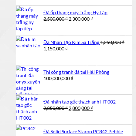
là:
tại
950,000 ₫.
là:
Đá ốp thang máy Trắng Hy Lạp
900,000 ₫.
Giá
Giá
2,500,000
₫
2,300,000
₫
gốc
hiện
là:
tại
2,500,000 ₫.
là:
Đá Nhân Tạo Kim Sa Trắng
1,250,000
₫
2,300,000 ₫.
Giá
Giá
1,150,000
₫
gốc
hiện
là:
tại
1,250,000 ₫.
là:
Thi công tranh đá tại Hải Phòng
1,150,000 ₫.
100,000,000
₫
Đá nhân tạo gốc thạch anh HT 002
Giá
Giá
2,850,000
₫
2,800,000
₫
gốc
hiện
là:
tại
2,850,000 ₫.
là:
Đá Solid Surface Staron PC842 Pebble
2,800,000 ₫.