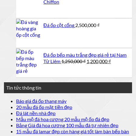
Chiffon
Đá ốp cột cổng
2,500,000
₫
Đá ốp bếp màu trắng đẹp giá rẻ tại Nam
Giá
Giá
Từ Liêm
1,250,000
₫
1,200,000
₫
gốc
hiện
là:
tại
1,250,000 ₫.
là:
1,200,000 ₫.
Tin tức thông tin
Không
Báo giá đá ốp thang máy
có
Không
20 mẫu đá ốp mặt tiền đẹp
bình
có
Không
Đá lát nền nhà đẹp
luận
bình
có
Không
Mẫu mộ đá hoa cương 20 mẫu mộ ốp đá đẹp
ở
luận
bình
có
Không
Bảng Giá đá hoa cương 100 mẫu đá tự nhiên đẹp
Báo
ở
luận
bình
có
15 mẫu đá lamar đẹp còn hàng giá tốt làm bàn bếp bàn
giá
ở
20