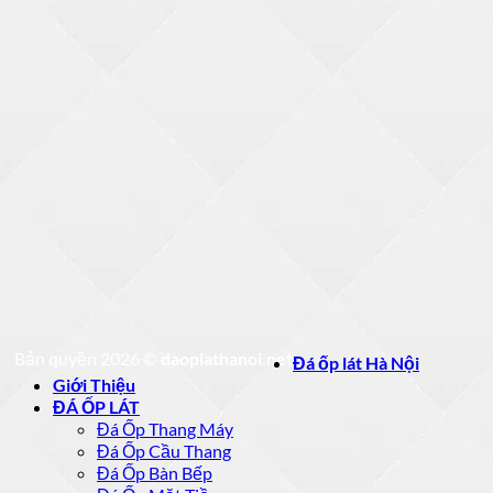
Bản quyền 2026 ©
daoplathanoi.net
Đá ốp lát Hà Nội
Giới Thiệu
ĐÁ ỐP LÁT
Đá Ốp Thang Máy
Đá Ốp Cầu Thang
Đá Ốp Bàn Bếp