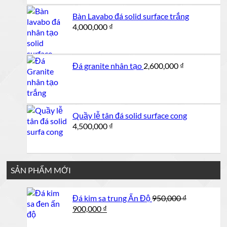
1,000,000 ₫.
là:
Bàn Lavabo đá solid surface trắng
950,000 ₫.
4,000,000
₫
Đá granite nhân tạo
2,600,000
₫
Quầy lễ tân đá solid surface cong
4,500,000
₫
SẢN PHẨM MỚI
Đá kim sa trung Ấn Độ
950,000
₫
Giá
Giá
900,000
₫
gốc
hiện