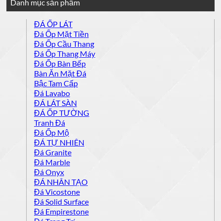
Danh mục sản phẩm
ĐÁ ỐP LÁT
Đá Ốp Mặt Tiền
Đá Ốp Cầu Thang
Đá Ốp Thang Máy
Đá Ốp Bàn Bếp
Bàn Ăn Mặt Đá
Bậc Tam Cấp
Đá Lavabo
ĐÁ LÁT SÀN
ĐÁ ỐP TƯỜNG
Tranh Đá
Đá Ốp Mộ
ĐÁ TỰ NHIÊN
Đá Granite
Đá Marble
Đá Onyx
ĐÁ NHÂN TẠO
Đá Vicostone
Đá Solid Surface
Đá Empirestone