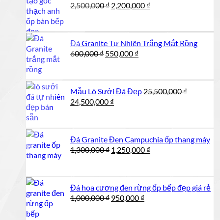
Giá
Giá
2,500,000
₫
2,200,000
₫
gốc
hiện
là:
tại
2,500,000 ₫.
là:
Đá Granite Tự Nhiên Trắng Mắt Rồng
2,200,000 ₫.
Giá
Giá
600,000
₫
550,000
₫
gốc
hiện
là:
tại
600,000 ₫.
là:
Mẫu Lò Sưởi Đá Đẹp
25,500,000
₫
550,000 ₫.
Giá
Giá
24,500,000
₫
gốc
hiện
là:
tại
25,500,000 ₫.
là:
Đá Granite Đen Campuchia ốp thang máy
24,500,000 ₫.
Giá
Giá
1,300,000
₫
1,250,000
₫
gốc
hiện
là:
tại
1,300,000 ₫.
là:
Đá hoa cương đen rừng ốp bếp đẹp giá rẻ
1,250,000 ₫.
Giá
Giá
1,000,000
₫
950,000
₫
gốc
hiện
là:
tại