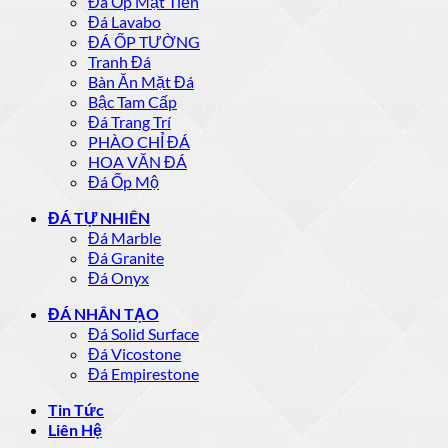
Đá Ốp Mặt Tiền
Đá Lavabo
ĐÁ ỐP TƯỜNG
Tranh Đá
Bàn Ăn Mặt Đá
Bậc Tam Cấp
Đá Trang Trí
PHÀO CHỈ ĐÁ
HOA VĂN ĐÁ
Đá Ốp Mộ
ĐÁ TỰ NHIÊN
Đá Marble
Đá Granite
Đá Onyx
ĐÁ NHÂN TẠO
Đá Solid Surface
Đá Vicostone
Đá Empirestone
Tin Tức
Liên Hệ