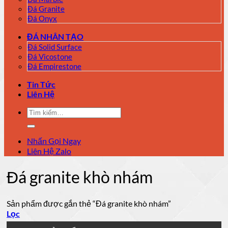
Đá Granite
Đá Onyx
ĐÁ NHÂN TẠO
Đá Solid Surface
Đá Vicostone
Đá Empirestone
Tin Tức
Liên Hệ
Tìm
kiếm:
Nhấn Gọi Ngay
Liên Hệ Zalo
Đá granite khò nhám
Sản phẩm được gắn thẻ “Đá granite khò nhám”
Lọc