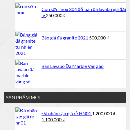
Con sơn inox 304 đỡ bàn đá lavabo giá đại
lý
250,000
₫
Báo giá đá granite 2021
500,000
₫
Bàn Lavabo Đá Marble Vàng Sò
SẢN PHẨM MỚI
Đá nhân tạo giá rẻ HN01
1,200,000
₫
Giá
Giá
1,100,000
₫
gốc
hiện