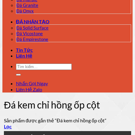
Đá Granite
Đá Onyx
ĐÁ NHÂN TẠO
Đá Solid Surface
Đá Vicostone
Đá Empirestone
Tin Tức
Liên Hệ
Tìm
kiếm:
Nhấn Gọi Ngay
Liên Hệ Zalo
Đá kem chỉ hồng ốp cột
Sản phẩm được gắn thẻ “Đá kem chỉ hồng ốp cột”
Lọc