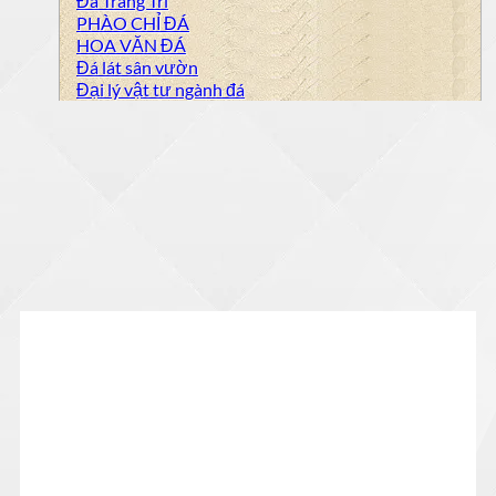
Đá Trang Trí
PHÀO CHỈ ĐÁ
HOA VĂN ĐÁ
Đá lát sân vườn
Đại lý vật tư ngành đá