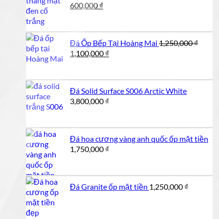
Giá
Giá
600,000
₫
gốc
hiện
là:
tại
650,000 ₫.
là:
Đá Ốp Bếp Tại Hoàng Mai
1,250,000
₫
600,000 ₫.
Giá
Giá
1,100,000
₫
gốc
hiện
là:
tại
1,250,000 ₫.
là:
Đá Solid Surface S006 Arctic White
1,100,000 ₫.
3,800,000
₫
Đá hoa cương vàng anh quốc ốp mặt tiền
1,750,000
₫
Đá Granite ốp mặt tiền
1,250,000
₫