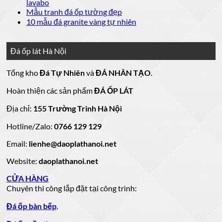
luận
bình
Không
lavabo
đá
mẫu
Đá
ở
luận
có
Không
Mẫu tranh đá ốp tường đẹp
ốp
đá
lát
Mẫu
ở
bình
có
Không
10 mẫu đá granite vàng tự nhiên
thang
nền
ốp
mộ
Bảng
luận
bình
có
máy
nhà
mặt
ở
luận
đá
Giá
bình
đẹp
tiền
ở
đá
15
luận
hoa
Đá ốp lát Hà Nội
mẫu
đẹp
Mẫu
ở
cương
hoa
cương
đá
tranh
10
20
Tổng kho
Đá Tự Nhiên
và
ĐÁ NHÂN TẠO
.
đá
mẫu
mẫu
100
lamar
mẫu
đẹp
ốp
đá
mộ
Hoàn thiện các sản phẩm
ĐÁ ỐP LÁT
đá
còn
tường
granite
ốp
hàng
vàng
tự
đẹp
đá
Địa chỉ:
155 Trường Trinh Hà Nội
giá
tự
nhiên
đẹp
Hotline/Zalo:
tốt
0766 129 129
nhiên
đẹp
làm
Email:
lienhe@daoplathanoi.net
bàn
bếp
Website:
daoplathanoi.net
bàn
lavabo
CỬA HÀNG
Chuyên thi công lắp đặt tại công trình:
Đá ốp bàn bếp
.