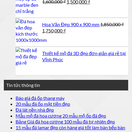
Giá
Giá
1,600,000
₫
1,500,000
₫
gốc
hiện
là:
tại
1,600,000 ₫.
là:
Hoa Văn Đẹp 900 x 900 mm
1,850,000
₫
1,500,000 ₫.
Giá
Giá
1,750,000
₫
gốc
hiện
là:
tại
1,850,000 ₫.
là:
Thiết kế mộ đá 3D đẹp đơn giản giá rẻ tại
1,750,000 ₫.
Vĩnh Phúc
Tin tức thông tin
Không
Báo giá đá ốp thang máy
có
Không
20 mẫu đá ốp mặt tiền đẹp
bình
có
Không
Đá lát nền nhà đẹp
luận
bình
có
Không
Mẫu mộ đá hoa cương 20 mẫu mộ ốp đá đẹp
ở
luận
bình
có
Không
Bảng Giá đá hoa cương 100 mẫu đá tự nhiên đẹp
Báo
ở
luận
bình
có
15 mẫu đá lamar đẹp còn hàng giá tốt làm bàn bếp bàn
giá
ở
20