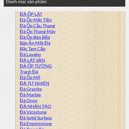
Danh mục sản phẩm
ĐÁ ỐP LÁT
Đá Ốp Mặt Tiền
Đá Ốp Cầu Thang
Đá Ốp Thang Máy
Đá Ốp Bàn Bếp
Bàn Ăn Mặt Đá
Bậc Tam Cấp
Đá Lavabo
ĐÁ LÁT SÀN
ĐÁ ỐP TƯỜNG
Tranh Đá
Đá Ốp Mộ
ĐÁ TỰ NHIÊN
Đá Granite
Đá Marble
Đá Onyx
ĐÁ NHÂN TẠO
Đá Vicostone
Đá Solid Surface
Đá Empirestone