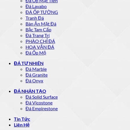
Đá Ốp Mặt Tiền
Đá Lavabo
ĐÁ ỐP TƯỜNG
Tranh Đá
Bàn Ăn Mặt Đá
Bậc Tam Cấp
Đá Trang Trí
PHÀO CHỈ ĐÁ
HOA VĂN ĐÁ
Đá Ốp Mộ
ĐÁ TỰ NHIÊN
Đá Marble
Đá Granite
Đá Onyx
ĐÁ NHÂN TẠO
Đá Solid Surface
Đá Vicostone
Đá Empirestone
Tin Tức
Liên Hệ