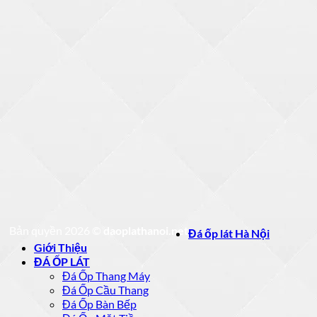
Bản quyền 2026 ©
daoplathanoi.net
Đá ốp lát Hà Nội
Giới Thiệu
ĐÁ ỐP LÁT
Đá Ốp Thang Máy
Đá Ốp Cầu Thang
Đá Ốp Bàn Bếp