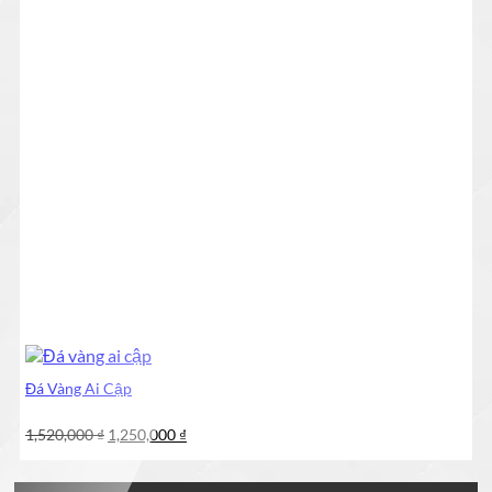
Đá Vàng Ai Cập
Giá
Giá
1,520,000
₫
1,250,000
₫
gốc
hiện
là:
tại
1,520,000 ₫.
là: