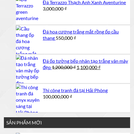
Đá Terrazzo Thạch Anh Xanh Aventurine
550,000 ₫.
3,000,000
₫
Đá hoa cương trắng mắt rồng ốp cầu
thang
550,000
₫
Đá ốp tường bếp nhân tạo trắng vân mây
Giá
Giá
đẹp
1,200,000
₫
1,100,000
₫
gốc
hiện
là:
tại
1,200,000 ₫.
là:
Thi công tranh đá tại Hải Phòng
1,100,000 ₫.
100,000,000
₫
SẢN PHẨM MỚI