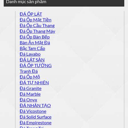
Danh mục sản phẩm
ĐÁ ỐP LÁT
Đá Ốp Mặt Tiền
Đá Ốp Cầu Thang
Đá Ốp Thang Máy
Đá Ốp Bàn Bếp
Bàn Ăn Mặt Đá
Bậc Tam Cấp
Đá Lavabo
ĐÁ LÁT SÀN
ĐÁ ỐP TƯỜNG
Tranh Đá
Đá Ốp Mộ
ĐÁ TỰ NHIÊN
Đá Granite
Đá Marble
Đá Onyx
ĐÁ NHÂN TẠO
Đá Vicostone
Đá Solid Surface
Đá Empirestone