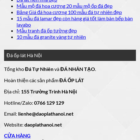
luận
bình
có
Không
Mẫu mộ đá hoa cương 20 mẫu mộ ốp đá đẹp
ở
luận
bình
có
Không
Bảng Giá đá hoa cương 100 mẫu đá tự nhiên đẹp
Báo
ở
luận
bình
có
15 mẫu đá lamar đẹp còn hàng giá tốt làm bàn bếp bàn
giá
ở
20
luận
bình
Không
lavabo
đá
mẫu
Đá
ở
luận
có
Không
Mẫu tranh đá ốp tường đẹp
ốp
đá
lát
Mẫu
ở
bình
có
Không
10 mẫu đá granite vàng tự nhiên
thang
nền
ốp
mộ
Bảng
luận
bình
có
máy
nhà
mặt
ở
luận
đá
Giá
bình
đẹp
tiền
ở
đá
15
luận
hoa
Đá ốp lát Hà Nội
mẫu
đẹp
Mẫu
ở
cương
hoa
cương
đá
tranh
10
20
Tổng kho
Đá Tự Nhiên
và
ĐÁ NHÂN TẠO
.
đá
mẫu
mẫu
100
lamar
mẫu
đẹp
ốp
đá
mộ
Hoàn thiện các sản phẩm
ĐÁ ỐP LÁT
đá
còn
tường
granite
ốp
hàng
vàng
tự
đẹp
đá
Địa chỉ:
155 Trường Trinh Hà Nội
giá
tự
nhiên
đẹp
Hotline/Zalo:
tốt
0766 129 129
nhiên
đẹp
làm
Email:
lienhe@daoplathanoi.net
bàn
bếp
Website:
daoplathanoi.net
bàn
lavabo
CỬA HÀNG