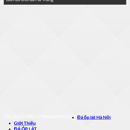
Bản quyền 2026 ©
daoplathanoi.net
Đá ốp lát Hà Nội
Giới Thiệu
ĐÁ ỐP LÁT