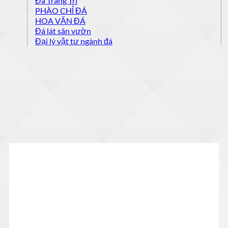
Đá Trang Trí
PHÀO CHỈ ĐÁ
HOA VĂN ĐÁ
Đá lát sân vườn
Đại lý vật tư ngành đá