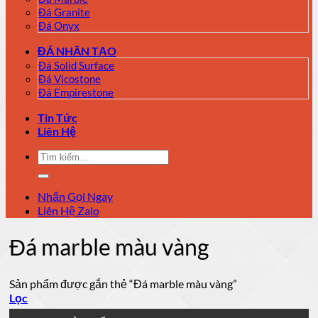
Đá Granite
Đá Onyx
ĐÁ NHÂN TẠO
Đá Solid Surface
Đá Vicostone
Đá Empirestone
Tin Tức
Liên Hệ
Tìm
kiếm:
Nhấn Gọi Ngay
Liên Hệ Zalo
Đá marble màu vàng
Sản phẩm được gắn thẻ “Đá marble màu vàng”
Lọc