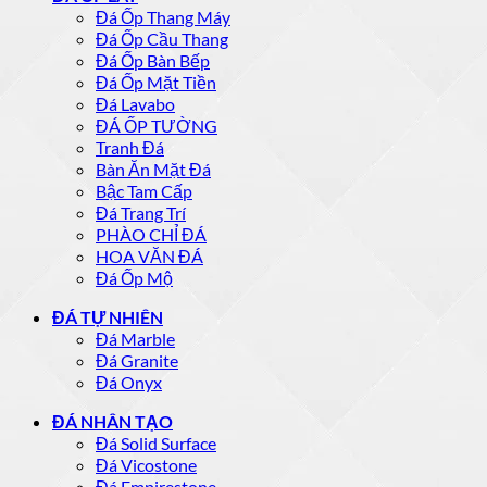
Đá Ốp Thang Máy
Đá Ốp Cầu Thang
Đá Ốp Bàn Bếp
Đá Ốp Mặt Tiền
Đá Lavabo
ĐÁ ỐP TƯỜNG
Tranh Đá
Bàn Ăn Mặt Đá
Bậc Tam Cấp
Đá Trang Trí
PHÀO CHỈ ĐÁ
HOA VĂN ĐÁ
Đá Ốp Mộ
ĐÁ TỰ NHIÊN
Đá Marble
Đá Granite
Đá Onyx
ĐÁ NHÂN TẠO
Đá Solid Surface
Đá Vicostone
Đá Empirestone