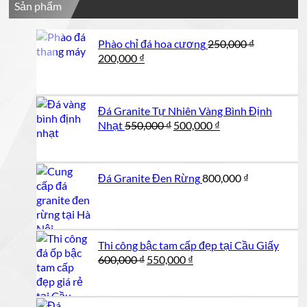
Sản phẩm
1,250,000 ₫.
Phào chỉ đá hoa cương
250,000
₫
Giá
Giá
200,000
₫
gốc
hiện
là:
tại
250,000 ₫.
là:
Đá Granite Tự Nhiên Vàng Bình Định
200,000 ₫.
Giá
Giá
Nhạt
550,000
₫
500,000
₫
gốc
hiện
là:
tại
550,000 ₫.
là:
Đá Granite Đen Rừng
800,000
₫
500,000 ₫.
Thi công bậc tam cấp đẹp tại Cầu Giấy
Giá
Giá
600,000
₫
550,000
₫
gốc
hiện
là:
tại
600,000 ₫.
là: