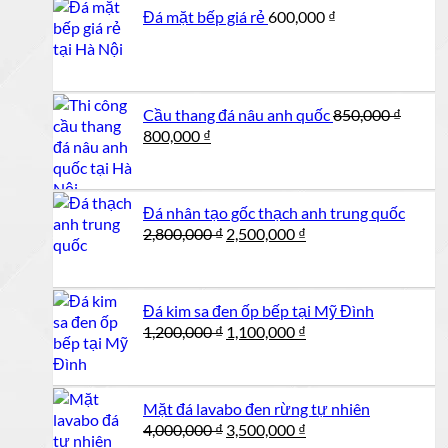
Đá mặt bếp giá rẻ
600,000
₫
Cầu thang đá nâu anh quốc
850,000
₫
Giá
Giá
800,000
₫
gốc
hiện
là:
tại
850,000 ₫.
là:
Đá nhân tạo gốc thạch anh trung quốc
800,000 ₫.
Giá
Giá
2,800,000
₫
2,500,000
₫
gốc
hiện
là:
tại
2,800,000 ₫.
là:
Đá kim sa đen ốp bếp tại Mỹ Đình
2,500,000 ₫.
Giá
Giá
1,200,000
₫
1,100,000
₫
gốc
hiện
là:
tại
1,200,000 ₫.
là:
Mặt đá lavabo đen rừng tự nhiên
1,100,000 ₫.
Giá
Giá
4,000,000
₫
3,500,000
₫