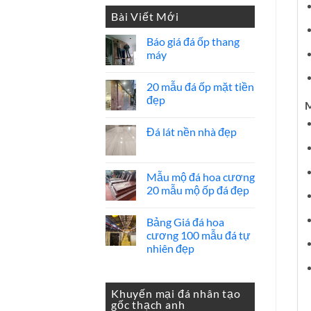
Bài Viết Mới
Báo giá đá ốp thang
máy
Không
có
20 mẫu đá ốp mặt tiền
bình
luận
đẹp
M
ở
Báo
Không
giá
có
Đá lát nền nhà đẹp
đá
bình
ốp
luận
Không
thang
ở
có
máy
20
bình
mẫu
luận
Mẫu mộ đá hoa cương
đá
ở
ốp
20 mẫu mộ ốp đá đẹp
Đá
mặt
lát
tiền
Không
nền
đẹp
có
nhà
Bảng Giá đá hoa
bình
đẹp
luận
cương 100 mẫu đá tự
ở
nhiên đẹp
Mẫu
mộ
Không
đá
có
hoa
bình
cương
luận
Khuyến mại đá nhân tạo
20
ở
gốc thạch anh
mẫu
Bảng