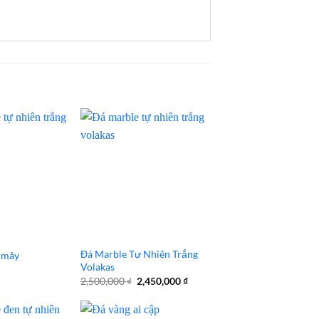
Đá Marble Tự Nhiên Trắng
 mây
Volakas
Giá
Giá
2,500,000
₫
2,450,000
₫
gốc
hiện
là:
tại
2,500,000 ₫.
là: