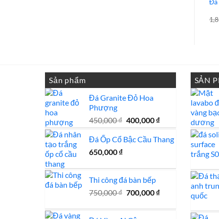
Đá
1,
Sản phẩm
SẢN 
Đá Granite Đỏ Hoa
Phượng
Giá
Giá
450,000
₫
400,000
₫
gốc
hiện
Đá Ốp Cổ Bậc Cầu Thang
là:
tại
450,000 ₫.
là:
650,000
₫
400,000 ₫.
Thi công đá bàn bếp
Giá
Giá
750,000
₫
700,000
₫
gốc
hiện
là:
tại