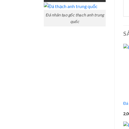
mộ
Giá
ốp
đá
đá
hoa
đẹp
cương
Đá nhân tạo gốc thạch anh trung
100
mẫu
quốc
đá
tự
S
nhiên
đẹp
Đá
2,