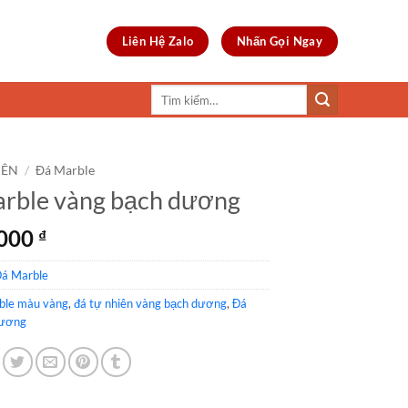
Liên Hệ Zalo
Nhấn Gọi Ngay
Tìm
kiếm:
IÊN
/
Đá Marble
rble vàng bạch dương
,000
₫
á Marble
ble màu vàng
,
đá tự nhiên vàng bạch dương
,
Đá
dương