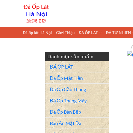
Skip
to
content
Đá ốp lát Hà Nội
Giới Thiệu
ĐÁ ỐP LÁT
ĐÁ TỰ NHIÊN
Danh mục sản phẩm
ĐÁ ỐP LÁT
Đá Ốp Mặt Tiền
Đá Ốp Cầu Thang
Đá Ốp Thang Máy
Đá Ốp Bàn Bếp
Bàn Ăn Mặt Đá