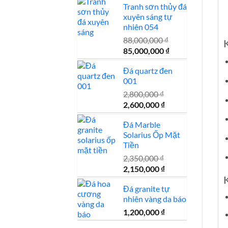
Tranh sơn thủy đá
là:
tại
xuyên sáng tự
1,200,000 ₫.
là:
nhiên 054
1,100,000 ₫.
88,000,000
₫
K
Giá
Giá
85,000,000
₫
gốc
hiện
Đá quartz đen
là:
tại
001
88,000,000 ₫.
là:
85,000,000 ₫.
2,800,000
₫
Giá
Giá
2,600,000
₫
gốc
hiện
Đá Marble
là:
tại
Solarius Ốp Mặt
2,800,000 ₫.
là:
Tiền
2,600,000 ₫.
2,350,000
₫
Giá
Giá
2,150,000
₫
K
gốc
hiện
Đá granite tự
là:
tại
nhiên vàng da báo
2,350,000 ₫.
là:
2,150,000 ₫.
1,200,000
₫