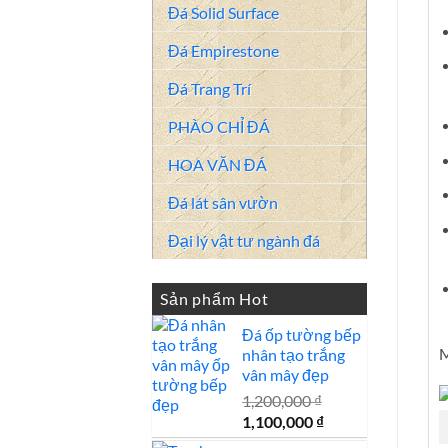
Đá Solid Surface
Đá Empirestone
Đá Trang Trí
PHÀO CHỈ ĐÁ
HOA VĂN ĐÁ
Đá lát sân vườn
Đại lý vật tư ngành đá
Sản phẩm Hot
Đá ốp tường bếp
M
nhân tạo trắng
vân mây đẹp
1,200,000
₫
Giá
Giá
1,100,000
₫
gốc
hiện