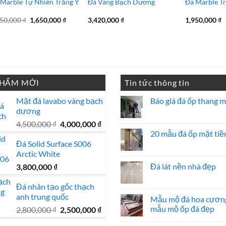
 Marble Tự Nhiên Trắng Ý
Đá Vàng Bạch Dương
Đá Marble T
Giá
Giá
850,000
₫
1,650,000
₫
3,420,000
₫
1,950,000
₫
gốc
hiện
là:
tại
1,850,000 ₫.
là:
1,650,000 ₫.
PHẨM MỚI
Tin tức thông tin
Mặt đá lavabo vàng bạch
Báo giá đá ốp thang 
dương
Không
có
Giá
Giá
4,500,000
₫
4,000,000
₫
bình
luận
20 mẫu đá ốp mặt tiề
gốc
hiện
ở
Đá Solid Surface S006
là:
tại
Báo
Không
giá
có
Arctic White
4,500,000 ₫.
là:
đá
bình
ốp
luận
4,000,000 ₫.
Đá lát nền nhà đẹp
3,800,000
₫
thang
ở
máy
20
Không
mẫu
có
Đá nhân tạo gốc thạch
đá
bình
anh trung quốc
ốp
luận
Mẫu mộ đá hoa cươn
mặt
ở
mẫu mộ ốp đá đẹp
Giá
Giá
2,800,000
₫
2,500,000
₫
tiền
Đá
đẹp
lát
gốc
hiện
Không
nền
có