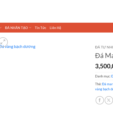
ĐÁ NHÂN TẠO
Tin Tức
Liên Hệ
ĐÁ TỰ NH
Đá Ma
3,500
Danh mục:
Đ
Thẻ:
Đá mar
vàng bạch 