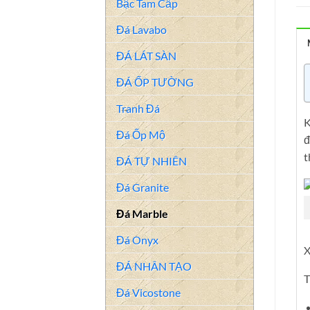
Bậc Tam Cấp
Đá Lavabo
ĐÁ LÁT SÀN
ĐÁ ỐP TƯỜNG
Tranh Đá
K
Đá Ốp Mộ
đ
t
ĐÁ TỰ NHIÊN
Đá Granite
Đá Marble
Đá Onyx
X
ĐÁ NHÂN TẠO
T
Đá Vicostone