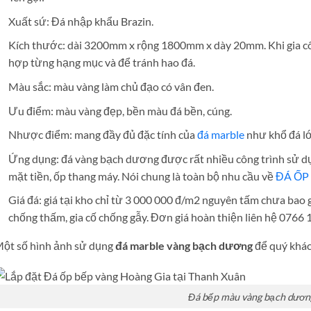
Xuất sứ: Đá nhập khẩu Brazin.
Kích thước: dài 3200mm x rộng 1800mm x dày 20mm. Khi gia côn
hợp từng hạng mục và để tránh hao đá.
Màu sắc: màu vàng làm chủ đạo có vân đen.
Ưu điểm: màu vàng đẹp, bền màu đá bền, cúng.
Nhược điểm: mang đầy đủ đặc tính của
đá marble
như khổ đá l
Ứng dụng: đá vàng bạch dương được rất nhiều công trình sử dụ
mặt tiền, ốp thang máy. Nói chung là toàn bộ nhu cầu về
ĐÁ ỐP
Giá đá: giá tại kho chỉ từ 3 000 000 đ/m2 nguyên tấm chưa bao 
chống thấm, gia cố chống gẫy. Đơn giá hoàn thiện liên hệ 0766 
ột số hình ảnh sử dụng
đá marble vàng bạch dương
để quý khác
Đá bếp màu vàng bạch dươn