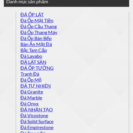
Danh mục sản phẩm
ĐÁ ỐP LÁT
Đá Ốp Mặt Tiền
Đá Ốp Cầu Thang
Đá Ốp Thang Máy
Đá Ốp Bàn Bếp
Bàn Ăn Mặt Đá
Bậc Tam Cấp
Đá Lavabo
ĐÁ LÁT SÀN
ĐÁ ỐP TƯỜNG
Tranh Đá
Đá Ốp Mộ
ĐÁ TỰ NHIÊN
Đá Granite
Đá Marble
Đá Onyx
ĐÁ NHÂN TẠO
Đá Vicostone
Đá Solid Surface
Đá Empirestone