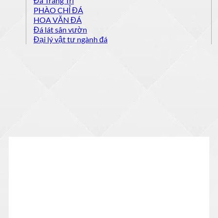
Đá Trang Trí
PHÀO CHỈ ĐÁ
HOA VĂN ĐÁ
Đá lát sân vườn
Đại lý vật tư ngành đá