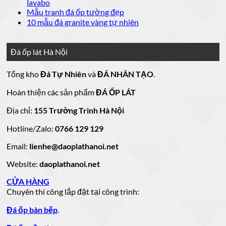
luận
bình
Không
lavabo
đá
mẫu
Đá
ở
luận
có
Không
Mẫu tranh đá ốp tường đẹp
ốp
đá
lát
Mẫu
ở
bình
có
Không
10 mẫu đá granite vàng tự nhiên
thang
nền
ốp
mộ
Bảng
luận
bình
có
máy
nhà
mặt
ở
luận
đá
Giá
bình
đẹp
tiền
ở
đá
15
luận
hoa
Đá ốp lát Hà Nội
mẫu
đẹp
Mẫu
ở
cương
hoa
cương
đá
tranh
10
20
Tổng kho
Đá Tự Nhiên
và
ĐÁ NHÂN TẠO
.
đá
mẫu
mẫu
100
lamar
mẫu
đẹp
ốp
đá
mộ
Hoàn thiện các sản phẩm
ĐÁ ỐP LÁT
đá
còn
tường
granite
ốp
hàng
vàng
tự
đẹp
đá
Địa chỉ:
155 Trường Trinh Hà Nội
giá
tự
nhiên
đẹp
Hotline/Zalo:
tốt
0766 129 129
nhiên
đẹp
làm
Email:
lienhe@daoplathanoi.net
bàn
bếp
Website:
daoplathanoi.net
bàn
lavabo
CỬA HÀNG
Chuyên thi công lắp đặt tại công trình:
Đá ốp bàn bếp
.