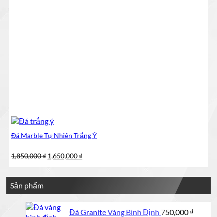
Đá Marble Tự Nhiên Trắng Ý
Giá
Giá
1,850,000
₫
1,650,000
₫
gốc
hiện
là:
tại
1,850,000 ₫.
là:
Sản phẩm
1,650,000 ₫.
Đá Granite Vàng Bình Định
750,000
₫