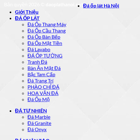
Bản quyền 2026 ©
daoplathanoi.net
Đá ốp lát Hà Nội
Giới Thiệu
ĐÁ ỐP LÁT
Đá Ốp Thang Máy
Đá Ốp Cầu Thang
Đá Ốp Bàn Bếp
Đá Ốp Mặt Tiền
Đá Lavabo
ĐÁ ỐP TƯỜNG
Tranh Đá
Bàn Ăn Mặt Đá
Bậc Tam Cấp
Đá Trang Trí
PHÀO CHỈ ĐÁ
HOA VĂN ĐÁ
Đá Ốp Mộ
ĐÁ TỰ NHIÊN
Đá Marble
Đá Granite
Đá Onyx