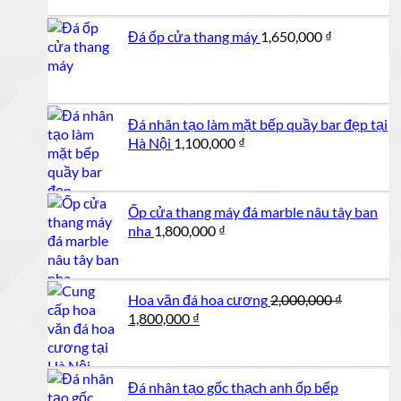
là:
tại
2,500,000 ₫.
là:
Đá ốp cửa thang máy
1,650,000
₫
2,150,000 ₫.
Đá nhân tạo làm mặt bếp quầy bar đẹp tại
Hà Nội
1,100,000
₫
Ốp cửa thang máy đá marble nâu tây ban
nha
1,800,000
₫
Hoa văn đá hoa cương
2,000,000
₫
Giá
Giá
1,800,000
₫
gốc
hiện
là:
tại
2,000,000 ₫.
là:
Đá nhân tạo gốc thạch anh ốp bếp
1,800,000 ₫.