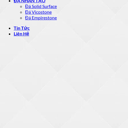
ĐÁ NHÂN TẠO
Đá Solid Surface
Đá Vicostone
Đá Empirestone
Tin Tức
Liên Hệ