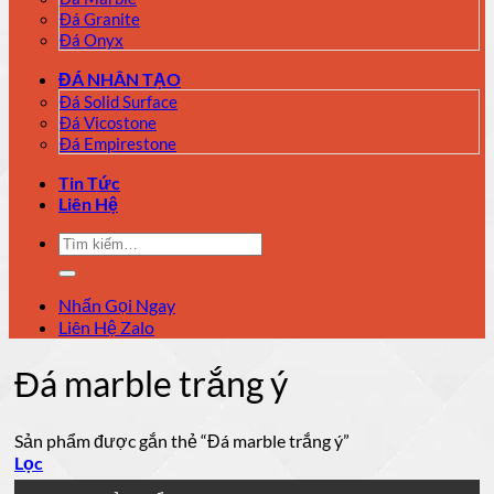
Đá Granite
Đá Onyx
ĐÁ NHÂN TẠO
Đá Solid Surface
Đá Vicostone
Đá Empirestone
Tin Tức
Liên Hệ
Tìm
kiếm:
Nhấn Gọi Ngay
Liên Hệ Zalo
Đá marble trắng ý
Sản phẩm được gắn thẻ “Đá marble trắng ý”
Lọc