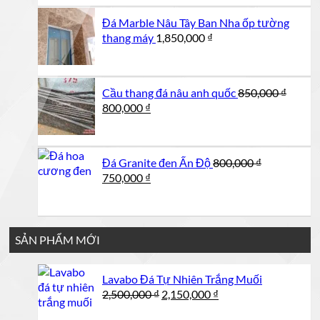
2,000,000 ₫.
là:
Đá Marble Nâu Tây Ban Nha ốp tường
1,850,000 ₫.
thang máy
1,850,000
₫
Cầu thang đá nâu anh quốc
850,000
₫
Giá
Giá
800,000
₫
gốc
hiện
là:
tại
850,000 ₫.
là:
Đá Granite đen Ấn Độ
800,000
₫
800,000 ₫.
Giá
Giá
750,000
₫
gốc
hiện
là:
tại
800,000 ₫.
là:
750,000 ₫.
SẢN PHẨM MỚI
Lavabo Đá Tự Nhiên Trắng Muối
Giá
Giá
2,500,000
₫
2,150,000
₫
gốc
hiện