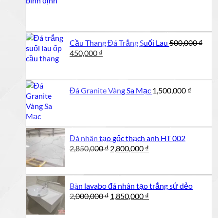
Cầu Thang Đá Trắng Suối Lau
500,000
₫
Giá
Giá
450,000
₫
gốc
hiện
là:
tại
500,000 ₫.
là:
Đá Granite Vàng Sa Mạc
1,500,000
₫
450,000 ₫.
Đá nhân tạo gốc thạch anh HT 002
Giá
Giá
2,850,000
₫
2,800,000
₫
gốc
hiện
là:
tại
2,850,000 ₫.
là:
Bàn lavabo đá nhân tạo trắng sứ dẻo
2,800,000 ₫.
Giá
Giá
2,000,000
₫
1,850,000
₫
gốc
hiện
là:
tại