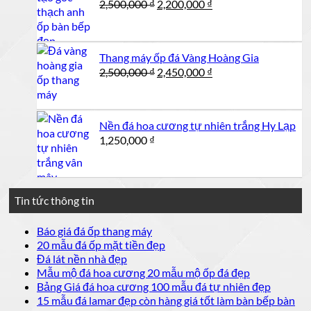
Giá
Giá
2,500,000
₫
2,200,000
₫
gốc
hiện
là:
tại
2,500,000 ₫.
là:
Thang máy ốp đá Vàng Hoàng Gia
2,200,000 ₫.
Giá
Giá
2,500,000
₫
2,450,000
₫
gốc
hiện
là:
tại
2,500,000 ₫.
là:
Nền đá hoa cương tự nhiên trắng Hy Lạp
2,450,000 ₫.
1,250,000
₫
Tin tức thông tin
Không
Báo giá đá ốp thang máy
có
Không
20 mẫu đá ốp mặt tiền đẹp
bình
có
Không
Đá lát nền nhà đẹp
luận
bình
có
Không
Mẫu mộ đá hoa cương 20 mẫu mộ ốp đá đẹp
ở
luận
bình
có
Không
Bảng Giá đá hoa cương 100 mẫu đá tự nhiên đẹp
Báo
ở
luận
bình
có
15 mẫu đá lamar đẹp còn hàng giá tốt làm bàn bếp bàn
giá
ở
20