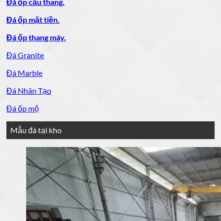
Đá ốp cầu thang.
Đá ốp mặt tiền.
Đá ốp thang máy.
Đá Granite
Đá Marble
Đá Nhân Tạo
Đá ốp mộ
Mẫu đá tại kho