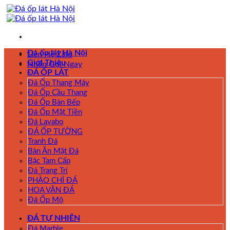
Skip
to
content
Đá ốp lát Hà Nội
Liên Hệ Zalo
Giới Thiệu
Nhấn Gọi Ngay
ĐÁ ỐP LÁT
Đá Ốp Thang Máy
Đá Ốp Cầu Thang
Đá Ốp Bàn Bếp
Đá Ốp Mặt Tiền
Đá Lavabo
ĐÁ ỐP TƯỜNG
Tranh Đá
Bàn Ăn Mặt Đá
Bậc Tam Cấp
Đá Trang Trí
PHÀO CHỈ ĐÁ
HOA VĂN ĐÁ
Đá Ốp Mộ
ĐÁ TỰ NHIÊN
Đá Marble