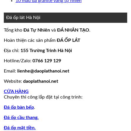
bình
có
Không
10 mẫu đá granite vàng tự nhiên
nền
thang
ốp
mộ
Bảng
luận
bình
có
ở
nhà
máy
mặt
đá
Giá
luận
bình
15
đẹp
tiền
ở
hoa
đá
luận
Đá ốp lát Hà Nội
mẫu
đẹp
Mẫu
ở
cương
hoa
đá
tranh
10
20
cương
Tổng kho
Đá Tự Nhiên
và
ĐÁ NHÂN TẠO
.
lamar
đá
mẫu
mẫu
100
đẹp
ốp
đá
mộ
mẫu
Hoàn thiện các sản phẩm
ĐÁ ỐP LÁT
còn
tường
granite
ốp
đá
hàng
đẹp
vàng
đá
tự
Địa chỉ:
155 Trường Trinh Hà Nội
giá
tự
đẹp
nhiên
Hotline/Zalo:
0766 129 129
tốt
nhiên
đẹp
làm
Email:
lienhe@daoplathanoi.net
bàn
bếp
Website:
daoplathanoi.net
bàn
lavabo
CỬA HÀNG
Chuyên thi công lắp đặt tại công trình:
Đá ốp bàn bếp
.
Đá ốp cầu thang.
Đá ốp mặt tiền.