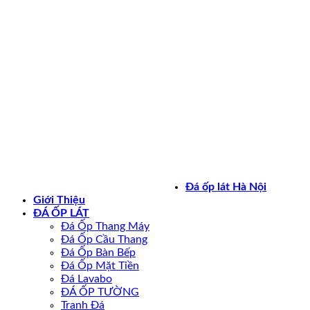
Bản quyền 2026 ©
daoplathanoi.net
Đá ốp lát Hà Nội
Giới Thiệu
ĐÁ ỐP LÁT
Đá Ốp Thang Máy
Đá Ốp Cầu Thang
Đá Ốp Bàn Bếp
Đá Ốp Mặt Tiền
Đá Lavabo
ĐÁ ỐP TƯỜNG
Tranh Đá