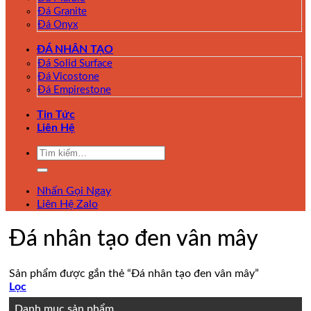
Đá Granite
Đá Onyx
ĐÁ NHÂN TẠO
Đá Solid Surface
Đá Vicostone
Đá Empirestone
Tin Tức
Liên Hệ
Tìm
kiếm:
Nhấn Gọi Ngay
Liên Hệ Zalo
Đá nhân tạo đen vân mây
Sản phẩm được gắn thẻ “Đá nhân tạo đen vân mây”
Lọc
Danh mục sản phẩm