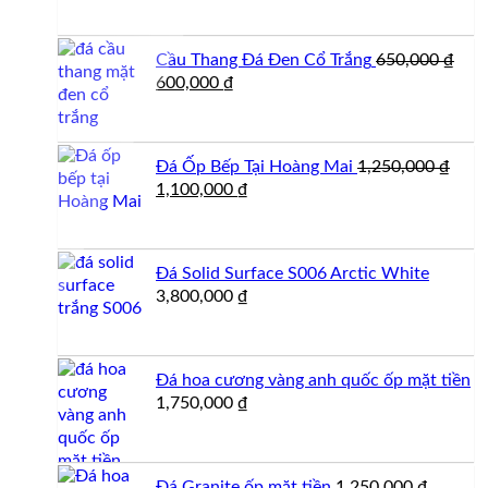
là:
tại
1,900,000 ₫.
là:
Cầu Thang Đá Đen Cổ Trắng
650,000
₫
1,700,000 ₫.
Giá
Giá
600,000
₫
gốc
hiện
là:
tại
650,000 ₫.
là:
Đá Ốp Bếp Tại Hoàng Mai
1,250,000
₫
600,000 ₫.
Giá
Giá
1,100,000
₫
gốc
hiện
là:
tại
1,250,000 ₫.
là:
Đá Solid Surface S006 Arctic White
1,100,000 ₫.
3,800,000
₫
Đá hoa cương vàng anh quốc ốp mặt tiền
1,750,000
₫
Đá Granite ốp mặt tiền
1,250,000
₫