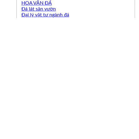
HOA VĂN ĐÁ
Đá lát sân vườn
Đại lý vật tư ngành đá