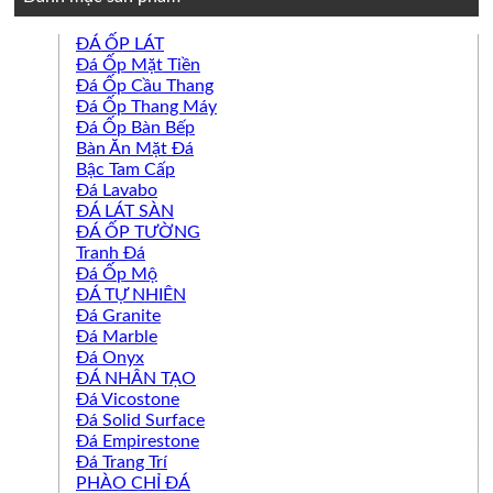
ĐÁ ỐP LÁT
Đá Ốp Mặt Tiền
Đá Ốp Cầu Thang
Đá Ốp Thang Máy
Đá Ốp Bàn Bếp
Bàn Ăn Mặt Đá
Bậc Tam Cấp
Đá Lavabo
ĐÁ LÁT SÀN
ĐÁ ỐP TƯỜNG
Tranh Đá
Đá Ốp Mộ
ĐÁ TỰ NHIÊN
Đá Granite
Đá Marble
Đá Onyx
ĐÁ NHÂN TẠO
Đá Vicostone
Đá Solid Surface
Đá Empirestone
Đá Trang Trí
PHÀO CHỈ ĐÁ