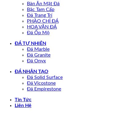
Bàn Ăn Mặt Đá
Bậc Tam Cấp
Đá Trang Trí
PHÀO CHỈ ĐÁ
HOA VĂN ĐÁ
Đá Ốp Mộ
ĐÁ TỰ NHIÊN
Đá Marble
Đá Granite
Đá Onyx
ĐÁ NHÂN TẠO
Đá Solid Surface
Đá Vicostone
Đá Empirestone
Tin Tức
Liên Hệ