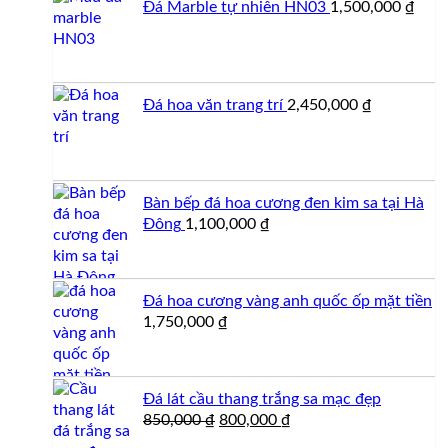
Đá Marble tự nhiên HN03
1,500,000
₫
19,500,000 ₫.
Đá hoa văn trang trí
2,450,000
₫
Bàn bếp đá hoa cương đen kim sa tại Hà
Đông
1,100,000
₫
Đá hoa cương vàng anh quốc ốp mặt tiền
1,750,000
₫
Đá lát cầu thang trắng sa mạc đẹp
Giá
Giá
850,000
₫
800,000
₫
gốc
hiện