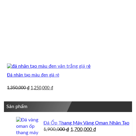
Đá nhân tạo màu đen giá rẻ
Giá
Giá
1,350,000
₫
1,250,000
₫
gốc
hiện
là:
tại
1,350,000 ₫.
là:
Sản phẩm
1,250,000 ₫.
Đá Ốp Thang Máy Vàng Oman Nhân Tạo
Giá
Giá
1,900,000
₫
1,700,000
₫
gốc
hiện