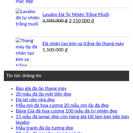
là:
tại
850,000 ₫.
là:
Lavabo Đá Tự Nhiên Trắng Muối
800,000 ₫.
Giá
Giá
2,500,000
₫
2,150,000
₫
gốc
hiện
là:
tại
2,500,000 ₫.
là:
Đá nhân tạo kim sa trắng ốp thang máy
2,150,000 ₫.
1,500,000
₫
Tin tức thông tin
Không
Báo giá đá ốp thang máy
có
Không
20 mẫu đá ốp mặt tiền đẹp
Không
bình
có
Đá lát nền nhà đẹp
có
luận
bình
Không
Mẫu mộ đá hoa cương 20 mẫu mộ ốp đá đẹp
ở
bình
luận
có
Không
Bảng Giá đá hoa cương 100 mẫu đá tự nhiên đẹp
Báo
ở
luận
bình
có
15 mẫu đá lamar đẹp còn hàng giá tốt làm bàn bếp bàn
ở
giá
20
Không
luận
bình
lavabo
Đá
đá
mẫu
ở
có
Không
luận
Mẫu tranh đá ốp tường đẹp
lát
ốp
đá
Mẫu
ở