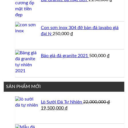
Con sơn inox 304 đỡ bàn đá lavabo giá
đại lý
250,000
₫
Báo giá đá granite 2021
500,000
₫
SẢN PHẨM MỚI
Lò Sưởi Đá Tự Nhiên
22,000,000
₫
Giá
Giá
19,500,000
₫
gốc
hiện
là:
tại
22,000,000 ₫.
là: