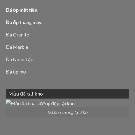
Đá ốp mặt tiền.
Đá ốp thang máy.
Đá Granite
Đá Marble
Đá Nhân Tạo
Đá ốp mộ
Mẫu đá tại kho
Đá hoa cương tại kho