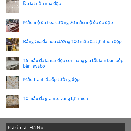
ốp
luận
Đá lát nền nhà đẹp
thang
ở
máy
20
Không
mẫu
có
đá
bình
ốp
luận
Mẫu mộ đá hoa cương 20 mẫu mộ ốp đá đẹp
mặt
ở
tiền
Đá
Không
đẹp
lát
có
nền
bình
nhà
luận
Bảng Giá đá hoa cương 100 mẫu đá tự nhiên đẹp
đẹp
ở
Mẫu
Không
mộ
có
đá
bình
hoa
luận
15 mẫu đá lamar đẹp còn hàng giá tốt làm bàn bếp
cương
ở
bàn lavabo
20
Bảng
mẫu
Giá
Không
mộ
đá
có
ốp
hoa
Mẫu tranh đá ốp tường đẹp
bình
đá
cương
luận
đẹp
100
Không
ở
mẫu
có
15
đá
bình
mẫu
tự
luận
10 mẫu đá granite vàng tự nhiên
đá
nhiên
ở
lamar
đẹp
Mẫu
Không
đẹp
tranh
có
còn
đá
bình
hàng
ốp
luận
giá
tường
ở
tốt
đẹp
10
làm
Đá ốp lát Hà Nội
mẫu
bàn
đá