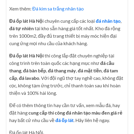
Xem thêm:
Đá kim sa trắng nhân tạo
Đá ốp lát Hà Nộ
i chuyên cung cấp các loại
đá nhân tạo
,
đá tự nhiên
tại kho sẵn hàng giá tốt nhất. Kho đá rộng
trên 1000m2, đầy đủ trang thiết bị máy móc hiện đại
cung ứng mọi nhu cầu của khách hàng.
Đá ốp lát Hà Nội
thi công lắp đặt chuyên nghiệp tại
công trình trên toàn quốc các hạng mục như
đá cầu
thang
,
đá bàn bếp
,
đá thang máy
,
đá mặt tiền
,
đá tam
cấp
,
đá lavabo
. Với đội ngũ thợ tay nghề cao, không đặt
cọc, không tạm ứng trước, chỉ thanh toán sau khi hoàn
thiện và 100% hài lòng.
Để có thêm thông tin hay cần tư vấn, xem mẫu đá, hay
đặt hàng
cung cấp thi công đá nhân tạo màu đen giá rẻ
hay bất cứ nhu cầu về
đá ốp lát
. Hãy liên hệ ngay.
Đá ốp lát Hà Nội.