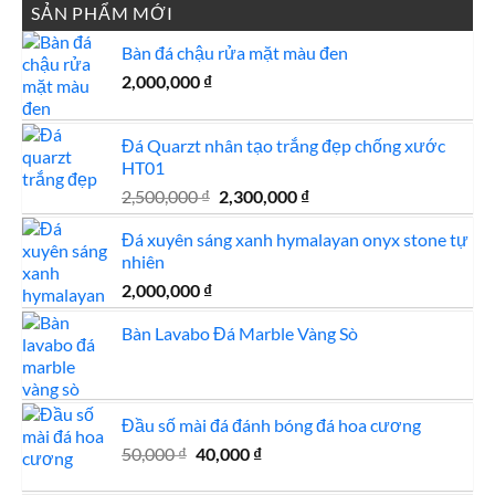
SẢN PHẨM MỚI
Bàn đá chậu rửa mặt màu đen
2,000,000
₫
Đá Quarzt nhân tạo trắng đẹp chống xước
HT01
Giá
Giá
2,500,000
₫
2,300,000
₫
gốc
hiện
Đá xuyên sáng xanh hymalayan onyx stone tự
là:
tại
nhiên
2,500,000 ₫.
là:
2,300,000 ₫.
2,000,000
₫
Bàn Lavabo Đá Marble Vàng Sò
Đầu số mài đá đánh bóng đá hoa cương
Giá
Giá
50,000
₫
40,000
₫
gốc
hiện