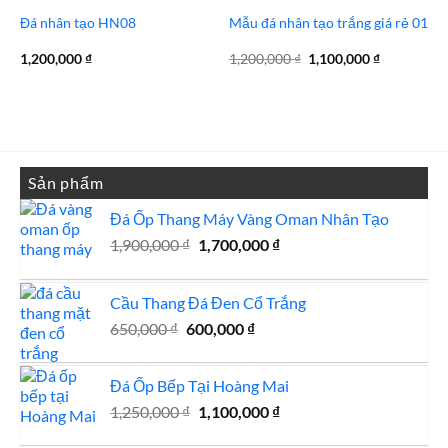
Đá nhân tạo HN08
Mẫu đá nhân tạo trắng giá rẻ 01
Giá
Giá
1,200,000
₫
1,200,000
₫
1,100,000
₫
gốc
hiện
là:
tại
1,200,000 ₫.
là:
1,100,000 
Sản phẩm
Đá Ốp Thang Máy Vàng Oman Nhân Tạo
Giá
Giá
1,900,000
₫
1,700,000
₫
gốc
hiện
là:
tại
Cầu Thang Đá Đen Cổ Trắng
1,900,000 ₫.
là:
Giá
Giá
1,700,000 ₫.
650,000
₫
600,000
₫
gốc
hiện
là:
tại
Đá Ốp Bếp Tại Hoàng Mai
650,000 ₫.
là:
Giá
Giá
1,250,000
₫
1,100,000
600,000 ₫.
₫
gốc
hiện