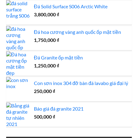
là:
tại
Đá Solid Surface S006 Arctic White
1,250,000 ₫.
là:
3,800,000
₫
1,100,000 ₫.
Đá hoa cương vàng anh quốc ốp mặt tiền
1,750,000
₫
Đá Granite ốp mặt tiền
1,250,000
₫
Con sơn inox 304 đỡ bàn đá lavabo giá đại lý
250,000
₫
Báo giá đá granite 2021
500,000
₫