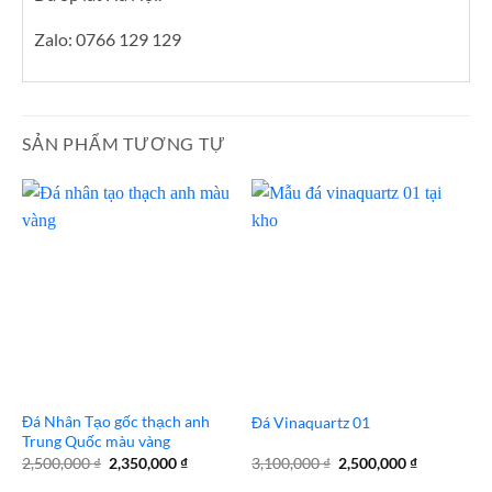
Zalo: 0766 129 129
SẢN PHẨM TƯƠNG TỰ
Đá Nhân Tạo gốc thạch anh
Đá Vinaquartz 01
Trung Quốc màu vàng
Giá
Giá
Giá
Giá
2,500,000
₫
2,350,000
₫
3,100,000
₫
2,500,000
₫
gốc
hiện
gốc
hiện