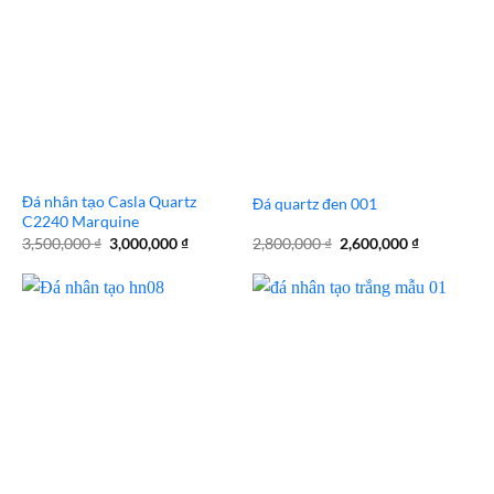
Đá nhân tạo Casla Quartz
Đá quartz đen 001
C2240 Marquine
Giá
Giá
Giá
Giá
3,500,000
₫
3,000,000
₫
2,800,000
₫
2,600,000
₫
gốc
hiện
gốc
hiện
là:
tại
là:
tại
3,500,000 ₫.
là:
2,800,000 ₫.
là:
3,000,000 ₫.
2,600,000 