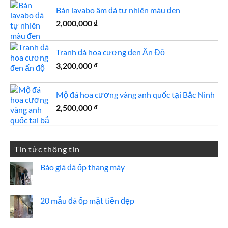
là:
tại
Bàn lavabo âm đá tự nhiên màu đen
50,000 ₫.
là:
2,000,000
₫
40,000 ₫.
Tranh đá hoa cương đen Ấn Độ
3,200,000
₫
Mộ đá hoa cương vàng anh quốc tại Bắc Ninh
2,500,000
₫
Tin tức thông tin
Báo giá đá ốp thang máy
Không
có
bình
luận
20 mẫu đá ốp mặt tiền đẹp
ở
Báo
Không
giá
có
đá
bình