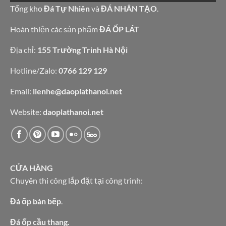
bếp
granite
Tổng kho
Đá Tự Nhiên
và
ĐÁ NHÂN TẠO
.
bàn
vàng
lavabo
tự
nhiên
Hoàn thiện các sản phẩm
ĐÁ ỐP LÁT
Địa chỉ:
155 Trường Trinh Hà Nội
Hotline/Zalo:
0766 129 129
Email:
lienhe@daoplathanoi.net
Website:
daoplathanoi.net
CỬA HÀNG
Chuyên thi công lắp đặt tại công trình:
Đá ốp bàn bếp
.
Đá ốp cầu thang.