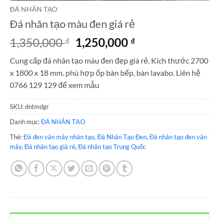
ĐÁ NHÂN TẠO
Đá nhân tạo màu đen giá rẻ
Giá
Giá
1,350,000
1,250,000
₫
₫
gốc
hiện
Cung cấp đá nhân tạo màu đen đẹp giá rẻ. Kích thước 2700
là:
tại
x 1800 x 18 mm. phù hợp ốp bàn bếp, bàn lavabo. Liên hệ
1,350,000 ₫.
là:
0766 129 129 để xem mẫu
1,250,000 ₫.
SKU:
dntmdgr
Danh mục:
ĐÁ NHÂN TẠO
Thẻ:
Đá đen vân mây nhân tạo
,
Đá Nhân Tạo Đen
,
Đá nhân tạo đen vân
mây
,
Đá nhân tạo giá rẻ
,
Đá nhân tạo Trung Quốc