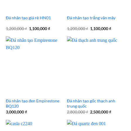
Đá nhân tạo giá rẻ HN01
Đá nhân tạo trắng vân mây
Giá
Giá
Giá
Giá
1,200,000
₫
1,100,000
₫
1,200,000
₫
1,100,000
₫
gốc
hiện
gốc
hiện
là:
tại
là:
tại
1,200,000 ₫.
là:
1,200,000 ₫.
là:
1,100,000 ₫.
1,100,000 
Đá nhân tạo đen Empirestone
Đá nhân tạo gốc thạch anh
BQ120
trung quốc
Giá
Giá
3,000,000
₫
2,800,000
₫
2,500,000
₫
gốc
hiện
là:
tại
2,800,000 ₫.
là:
2,500,000 