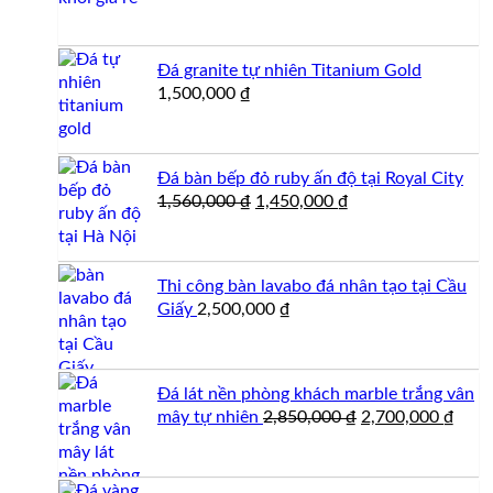
gốc
hiện
là:
tại
1,100,000 ₫.
là:
Đá granite tự nhiên Titanium Gold
1,000,000 ₫.
1,500,000
₫
Đá bàn bếp đỏ ruby ấn độ tại Royal City
Giá
Giá
1,560,000
₫
1,450,000
₫
gốc
hiện
là:
tại
1,560,000 ₫.
là:
Thi công bàn lavabo đá nhân tạo tại Cầu
1,450,000 ₫.
Giấy
2,500,000
₫
Đá lát nền phòng khách marble trắng vân
Giá
Giá
mây tự nhiên
2,850,000
₫
2,700,000
₫
gốc
hiện
là:
tại
2,850,000 ₫.
là: