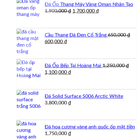
Đá Ốp Thang Máy Vàng Oman Nhân Tạo
Giá
Giá
1,900,000
₫
1,700,000
₫
gốc
hiện
là:
tại
1,900,000 ₫.
là:
Cầu Thang Đá Đen Cổ Trắng
650,000
₫
1,700,000 ₫.
Giá
Giá
600,000
₫
gốc
hiện
là:
tại
650,000 ₫.
là:
Đá Ốp Bếp Tại Hoàng Mai
1,250,000
₫
600,000 ₫.
Giá
Giá
1,100,000
₫
gốc
hiện
là:
tại
1,250,000 ₫.
là:
Đá Solid Surface S006 Arctic White
1,100,000 ₫.
3,800,000
₫
Đá hoa cương vàng anh quốc ốp mặt tiền
1,750,000
₫