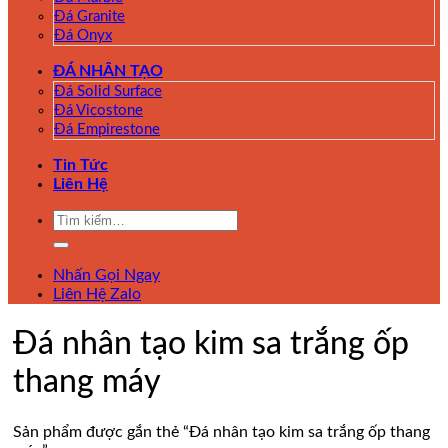
Đá Granite
Đá Onyx
ĐÁ NHÂN TẠO
Đá Solid Surface
Đá Vicostone
Đá Empirestone
Tin Tức
Liên Hệ
Tìm
kiếm:
Nhấn Gọi Ngay
Liên Hệ Zalo
Đá nhân tạo kim sa trắng ốp
thang máy
Sản phẩm được gắn thẻ “Đá nhân tạo kim sa trắng ốp thang