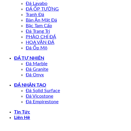
Đá Lavabo
ĐÁ ỐP TƯỜNG
Tranh Đá
Bàn Ăn Mặt Đá
Bậc Tam Cấp
Đá Trang Trí
PHÀO CHỈ ĐÁ
HOA VĂN ĐÁ
Đá Ốp Mộ
ĐÁ TỰ NHIÊN
Đá Marble
Đá Granite
Đá Onyx
ĐÁ NHÂN TẠO
Đá Solid Surface
Đá Vicostone
Đá Empirestone
Tin Tức
Liên Hệ