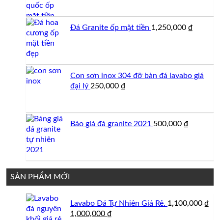
Đá Granite ốp mặt tiền
1,250,000
₫
Con sơn inox 304 đỡ bàn đá lavabo giá
đại lý
250,000
₫
Báo giá đá granite 2021
500,000
₫
SẢN PHẨM MỚI
Lavabo Đá Tự Nhiên Giá Rẻ.
1,100,000
₫
Giá
Giá
1,000,000
₫