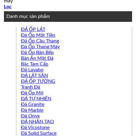
máy”
Lọc
Danh mục sản phẩm
ĐÁ ỐP LÁT
Đá Ốp Mặt Tiền
Đá Ốp Cầu Thang
Đá Ốp Thang Máy
Đá Ốp Bàn Bếp
Bàn Ăn Mặt Đá
Bậc Tam Cấp
Đá Lavabo
ĐÁ LÁT SÀN
ĐÁ ỐP TƯỜNG
Tranh Đá
Đá Ốp Mộ
ĐÁ TỰ NHIÊN
Đá Granite
Đá Marble
Đá Onyx
ĐÁ NHÂN TẠO
Đá Vicostone
Đá Solid Surface