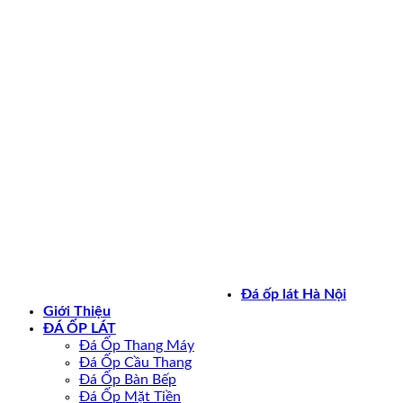
Bản quyền 2026 ©
daoplathanoi.net
Đá ốp lát Hà Nội
Giới Thiệu
ĐÁ ỐP LÁT
Đá Ốp Thang Máy
Đá Ốp Cầu Thang
Đá Ốp Bàn Bếp
Đá Ốp Mặt Tiền