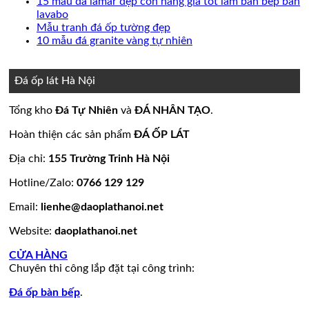
luận
bình
có
15 mẫu đá lamar đẹp còn hàng giá tốt làm bàn bếp bàn
ở
giá
20
Không
luận
bình
lavabo
Đá
đá
mẫu
ở
có
Không
luận
Mẫu tranh đá ốp tường đẹp
lát
ốp
đá
Mẫu
ở
bình
có
Không
10 mẫu đá granite vàng tự nhiên
nền
thang
ốp
mộ
Bảng
luận
bình
có
ở
nhà
máy
mặt
đá
Giá
luận
bình
15
đẹp
tiền
ở
hoa
đá
luận
Đá ốp lát Hà Nội
mẫu
đẹp
Mẫu
ở
cương
hoa
đá
tranh
10
20
cương
Tổng kho
Đá Tự Nhiên
và
ĐÁ NHÂN TẠO
.
lamar
đá
mẫu
mẫu
100
đẹp
ốp
đá
mộ
mẫu
Hoàn thiện các sản phẩm
ĐÁ ỐP LÁT
còn
tường
granite
ốp
đá
hàng
đẹp
vàng
đá
tự
Địa chỉ:
155 Trường Trinh Hà Nội
giá
tự
đẹp
nhiên
Hotline/Zalo:
0766 129 129
tốt
nhiên
đẹp
làm
Email:
lienhe@daoplathanoi.net
bàn
bếp
Website:
daoplathanoi.net
bàn
lavabo
CỬA HÀNG
Chuyên thi công lắp đặt tại công trình:
Đá ốp bàn bếp
.