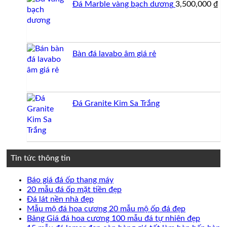
Đá Marble vàng bạch dương
3,500,000
₫
2,70
Bàn đá lavabo âm giá rẻ
Đá Granite Kim Sa Trắng
Tin tức thông tin
Không
Báo giá đá ốp thang máy
có
Không
20 mẫu đá ốp mặt tiền đẹp
Không
bình
có
Đá lát nền nhà đẹp
có
luận
bình
Không
Mẫu mộ đá hoa cương 20 mẫu mộ ốp đá đẹp
ở
bình
luận
có
Không
Bảng Giá đá hoa cương 100 mẫu đá tự nhiên đẹp
Báo
ở