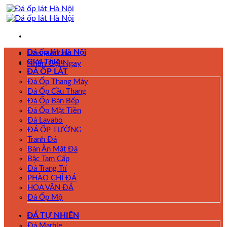
Skip
to
content
Đá ốp lát Hà Nội
Liên Hệ Zalo
Giới Thiệu
Nhấn Gọi Ngay
ĐÁ ỐP LÁT
Đá Ốp Thang Máy
Đá Ốp Cầu Thang
Đá Ốp Bàn Bếp
Đá Ốp Mặt Tiền
Đá Lavabo
ĐÁ ỐP TƯỜNG
Tranh Đá
Bàn Ăn Mặt Đá
Bậc Tam Cấp
Đá Trang Trí
PHÀO CHỈ ĐÁ
HOA VĂN ĐÁ
Đá Ốp Mộ
ĐÁ TỰ NHIÊN
Đá Marble